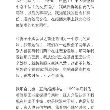
我在北京的工厂上班时，虽然工厂不大倒也有
个别不信主的女孩追求，我就告诉她你要先信
耶稣，以后的事再说。我知道我的使命和身
份，没有随便交往。在婚姻大事上我决心找一
位敬虔的姊妹同行。
和妻子小娥认识之前还遇到另一个东北的姊
妹，我带她信主，我们在一起聚会了两年多，
别人都觉得我们两个在往恋爱发展，那两年我
没往那方面想，我从没想过在基督里面认识一
个姊妹，就想着跟人家谈恋爱，这很不礼貌。
另外这个姊妹家境比较好，穿的都是高档衣
服，追求时尚，不太合适我。
我那会儿也一直为婚姻祷告，1999年底我借
着假期回老家探望母亲时，经人介绍认识了我
现在的妻子小娥，她是附近村子的，也是基督
徒，家人也有信主的。我看到小娥的时候，觉