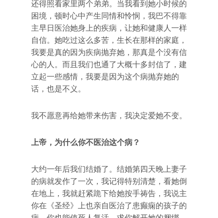
还得照看家里两个弟弟。当我看到她小时候的
困境，顿时心中产生同情和怜悯，我巴不得靠
主早日医治她身上的疾病，让她和健康人一样
自信。她吃过这么多苦，生长在那样的家庭，
我要是真的因为疾病抛弃她，那真是个没有信
心的人。而且我们也通了大概十多封信了，建
立起一些感情，我要是因为这个病抛弃她的
话，也是不义。
我不愿意再给她带来伤害，我决定爱她不变。
上帝，为什么你不医治这个病？
大约一年后我们结婚了。结婚第四天晚上妻子
的病就发作了一次，我记得特别清楚，看她倒
在地上，我就赶紧跪下给她按手祷告，我说主
你在《圣经》上也亲自医治了患癫痫的孩子的
病，你也能使死人复活，求你解开她的捆绑，