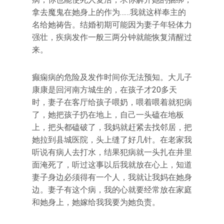
拿去魔鬼在她身上的作为……我就这样奉主的
名给她祷告。结婚初期可能因为妻子年轻体力
强壮，疾病发作一般三两分钟就能恢复清醒过
来。
癫痫病的危险及发作时间你无法预知。大儿子
康康是回河南方城生的，在孩子才20多天
时，妻子在客厅给孩子喂奶，喂着喂着就犯病
了，她把孩子扔在地上，自己一头磕在地板
上，把头都磕破了，我妈就赶紧去找邻居，把
她拉到县城医院，头上缝了好几针。在老家我
听说有病人去打水，结果犯病就一头扎在井里
面淹死了，听过这事以后我就放在心上，知道
妻子身边必须得有一个人，我就让我妈在她身
边。妻子有这个病，我的心就要经常放在家庭
和她身上，她嫁给我我要为她负责。