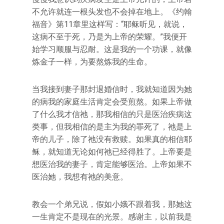
不允许就连一根头发也不会掉在地上。《约翰
福音》第11章里这样写：“耶稣听见，就说，
这病不至于死，乃是为上帝的荣耀。”我便开
始学习顺服与忍耐。这是我的一个功课，就像
炼金子一样，为要熬炼我的生命。
当我接到妻子那封退婚信时，我就知道因为她
的病我的家庭生活肯定会受煎熬。如果上帝做
了什么我才信祂，那我相信的只是医治疾病这
类事，但我相信的是主为我的罪死了，祂是上
帝的儿子，除了祂没有救赎。如果真的相信耶
稣，就知道无论如何祂已经得胜了。上帝要是
想医治我的妻子，肯定能够医治。上帝如果不
医治她，我想有祂的美意。
教会一个弟兄说，假如小娥不跟着我，那她这
一生肯定不是现在的光景。感谢主，以前我是