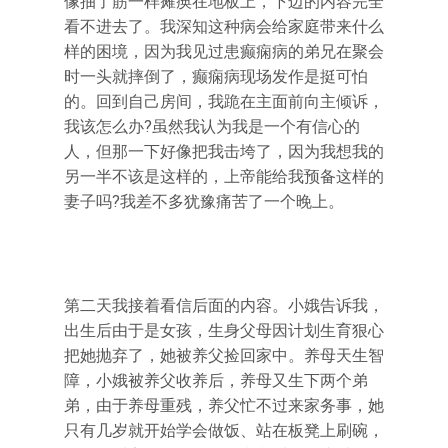
像抽了筋一样瘫痪在地板上，下边的内容完全
看不进去了。我深知这种病会给家庭带来什么
样的困境，因为我见过患癫痫病的弟兄在聚会
时一头就摔倒了，癫痫病现场发作是挺可怕
的。回到自己房间，我跪在主面前向主倾诉，
我该怎么办?虽然我认为我是一个有信心的
人，但那一下好像把我击垮了，因为我想我的
另一半不该是这样的，上帝能给我预备这样的
妻子吗?我差不多犹豫痛苦了一个晚上。
第二天我接着看信后面的内容。小娥告诉我，
出生后由于是女孩，生身父母因计划生育狠心
把她抛弃了，她被养父捡回家中。养母天生智
障，小娥被养父收养后，养母又生下两个弟
弟，由于养母重残，养父忙不过来家务事，她
只有几岁就开始学会做饭、站在板凳上刷碗，