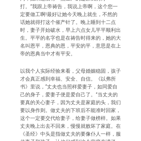
打。”我跟上帝祷告，我说上帝啊，这个您一
定要做工啊!最好让她今天晚上就生，不然的
话她就得打这个催产针了。晚上睡到十二点
时，妻子开始破水，早上六点女儿平平顺利出
生。平平的名字也是在祷告时得来的，她的大
名叫恩平，恩典的恩，平安的平，意思是在上
帝的恩典当中才有平安。
以我个人实际经验来看，父母婚姻稳固，孩子
才会真正感到幸福、安全、自信。《以弗所
书》里说，“丈夫也当照样爱妻子，如同爱自
己的身子，爱妻子便是爱自己了。”当丈夫的
要真的关心妻子，因为丈夫是家庭的头，我们
要以身作则。做丈夫的下班后不能准时回家，
这个一定要交代给妻子，给妻子做榜样。如果
丈夫晚上出去不回来，慢慢就败坏了家庭。在
《圣经》中头是指做丈夫的要像仆人一样，服