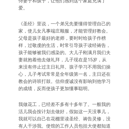
侍妻子和孩子，让他们感到这个家庭充满了
爱。
《圣经》里说，一个弟兄先要懂得管理自己的
家，使儿女凡事端庄顺服，才能管理好教会。
父母是孩子最好的老师，要时时给孩子作榜
样，过敬虔的生活，时常引导孩子读经祷告，
孩子能够被我们感染的。大儿子刚满月我们夫
妻就抱着他去做礼拜，儿子现在是15岁，从
来没有停止过主日礼拜。孩子学习不用我们操
心，儿子考试常常是全年级第一名，主日还在
教会的诗班打鼓。信仰虔诚没有影响到他学习
的成绩，反而使孩子更加懂事聪明。
我做花工，已经差不多有十多年了。一般我的
活儿我会按计划去做好，假如这一天没事儿，
我就可以自己在花棚里读圣经、祷告灵修，没
有人干涉我。使馆的工作人员包括大使都知道