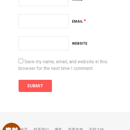
*
EMAIL
WEBSITE
Save my name, email, and website in this
browser for the next time I comment.
首页
联系我们
播客
境界有声
圣辩之约