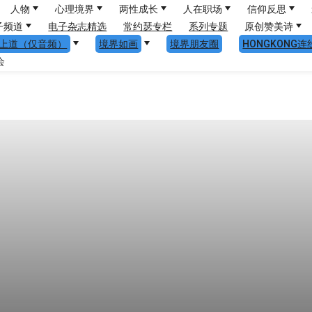
人物
心理境界
两性成长
人在职场
信仰反思
子频道
电子杂志精选
常约瑟专栏
系列专题
原创赞美诗
上道（仅音频）
境界如画
境界朋友圈
HONGKONG连
会