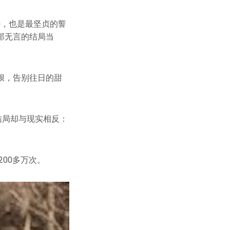
待，也是最坚贞的誓
那无言的结局当
狈，告别往日的甜
结局却与现实相反：
00多万次。