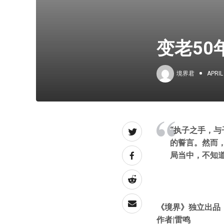
变老5
境界君
APRIL
“执子之手，与
的誓言。然而
局当中，不知
《境界》独立出品
作者|雷鸣