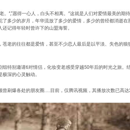
老。”,“愿得一心人，白头不相离。”这就是人们对爱情最美的期
跎了多少的岁月，年华流放了多少的爱情，多少的曾经都消逝在
人还记得年轻时曾许下的山盟海誓。
，苍老的往往都是爱情，甚至不少恋人最后是以平淡、失色的狼
剧组特别邀请6对情侣，化妆变老感受穿越50年后的时光之旅。
是极深的心灵触动。
频曾刷爆各处的朋友圈……目前，仅腾讯视频，其播放次数已高达2