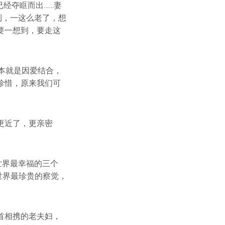
已经夺眶而出……妻
到，一这么老了，想
要一想到，要走这
原本就是因爱结合，
珍惜，原来我们可
更近了，更亲密
世界最幸福的三个
;世界最珍贵的察觉，
首相携的老夫妇，