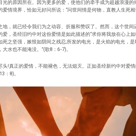
目光的原因所在。因为更多的爱，使他们的牵手成为超越浪漫的
的爱情境界，恰如元好问所说：“问世间情是何物，直教人生死相
之地，就已经令我们为之动容、折服和赞叹了。然而，这个世间
的爱，圣经旧约中对这份爱情是如此描述的“求你将我放在心上如
如死之坚强，嫉恨如阴间之残忍;所发的电光，是火焰的电光，是
大水也不能淹没。”(歌8：6-7)。
尽头!真正的爱情，不能褪色，无法熄灭。正如圣经新约中对爱情
3：8)。