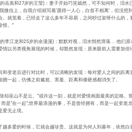
岁的岳嵩和27岁的王莹)：妻子开始巧笑嫣然，可不知何时，泪水
“我微信上，自我介绍就写着‘愿得一人心，白首不相离’，但没想
会。就觉着，已经走了这么多年不容易，之间吵过架呀什么的，
珍惜。”
岁的李江龙和25岁的余漫漫)：默默对视，泪水悄然滑落……他们
爱情以另类视角展现的时候，却豁然发现：原来眼前人需要加倍
前和变老后进行对比时，可以清晰的发现：每对爱人之间的距离
相拥一起，仿佛之前尴尬、害羞、距离和僵硬感都消失了。
，除却巫山不是云。”或许这一刻，就是对爱情画面最美的定格。
，而是“在一起”;世界最浪漫的事，不是曾经拥有，而是一起变老
是爱无止境。
了越多爱的时候，它就会越珍贵。这就是为何人到暮年，依然白