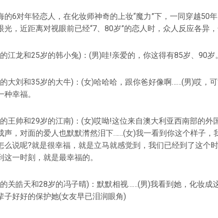
海的6对年轻恋人，在化妆师神奇的上妆“魔力”下，一同穿越50
眼光，近距离对视眼前已经“7、80岁”的恋人时，众人反应各异
的江龙和25岁的韩小兔)：(男)哇!亲爱的，你这得有85岁、90岁
岁的大刘和35岁的大牛)：(女)哈哈哈，跟你爸好像啊……(男)哎
一种幸福。
岁的王帅和29岁的江南)：(女)哎呦!这位来自澳大利亚西南部的
成声，对面的爱人也默默潸然泪下……(女)我一看到你这个样子，
怎么说呢?就是很幸福，就是立马就感觉到，我们已经到了这个时
到这一时刻，就是最幸福的。
岁的关皓天和28岁的冯子晴)：默默相视……(男)我看到她，化妆
辈子好好的保护她(女友早已泪润眼角)