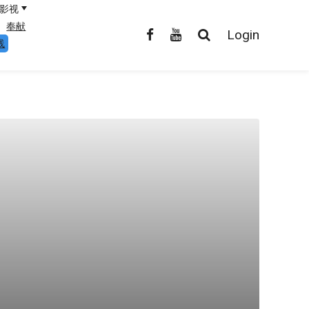
影视
奉献
Login
线