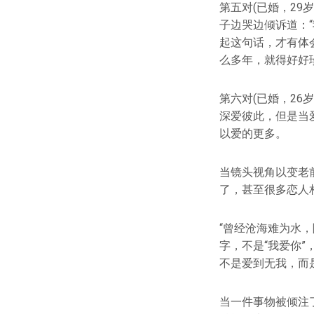
第五对(已婚，29
子边哭边倾诉道：
起这句话，才有体
么多年，就得好好
第六对(已婚，26
深爱彼此，但是当
以爱的更多。
当镜头视角以变老
了，甚至很多恋人
“曾经沧海难为水
字，不是“我爱你”
不是爱到无我，而
当一件事物被倾注