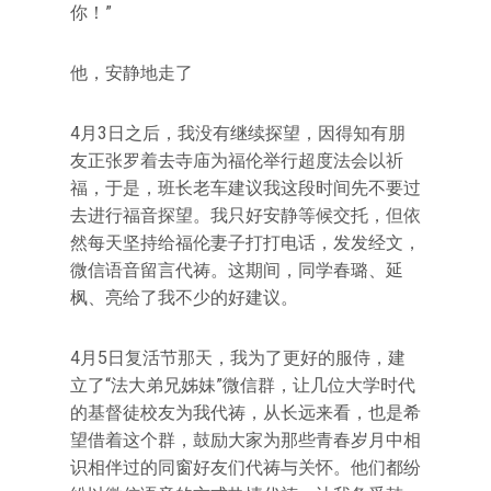
你！”
他，安静地走了
4月3日之后，我没有继续探望，因得知有朋
友正张罗着去寺庙为福伦举行超度法会以祈
福，于是，班长老车建议我这段时间先不要过
去进行福音探望。我只好安静等候交托，但依
然每天坚持给福伦妻子打打电话，发发经文，
微信语音留言代祷。这期间，同学春璐、延
枫、亮给了我不少的好建议。
4月5日复活节那天，我为了更好的服侍，建
立了“法大弟兄姊妹”微信群，让几位大学时代
的基督徒校友为我代祷，从长远来看，也是希
望借着这个群，鼓励大家为那些青春岁月中相
识相伴过的同窗好友们代祷与关怀。他们都纷