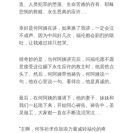
造、人类犯罪的堕落、生命苦难的存有、耶稣
悲悯的救赎、永生恩典的应许……
幸好是何阿姨在讲，如果换了我讲，一定会泣
不成声。因为中间好几次，福伦都会剧烈的呕
吐，让我难过得只想哭。
很奇妙的是，当何阿姨讲完后，问福伦愿不愿
意接受这位赐下永生应许的救主时，他居然点
头了。然后，何阿姨带他祷告，何阿姨说一
句，他在心里说一句。看得出，他是真诚的。
最后，在何阿姨的邀请下，他的妻子、妹妹和
我们一起跪下来，开始同心祷告。祷告中，圣
灵做工，大家都一直在不断流泪哭泣……
“主啊，何等祈求你加添力量减轻福伦的疼