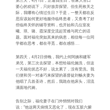
第三天，4月1日，正逢我生日，在家人苦口
婆心的劝说下，只好放弃探望。但生死攸关之
际，我哪有心情过生日？于是，一整天都在反
思应该如何更好地服侍临终患者，又查考了好
些临终关怀的辅导资料，也开始和几位室友
曦、琪、璐、霞深度交流起苦难与死亡的话
题。面对福伦突如其来的病患，相信每一位同
学都在思考，都在寻觅，都在感悟……
第四天，4月2日傍晚，我约上何阿姨和建军
弟兄，第三次去探望，本想给福伦施洗，但这
一天福伦状态不好，说太累了，没有受洗。我
们便和另一对凑巧来探望的基督徒刘畅夫妻为
他唱了几首圣诗，然后，我跪在他床头，泪流
满面地代祷。
告别之际，福伦妻子在门外悄悄对我们
说：“他这两天病情又恶化了，现在五脏六腑