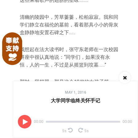
这些乘着歌声的翅膀的圣咏………”
清幽的陵园中，芳草萋萋，松柏寂寂。我和同
学们静立在福伦的墓前，看着那具小小的骨灰
盒静静地安置石碑之下……
我想起在法大读书时，张守东老师在一次校园
讲座中很认真地说：“同学们，如果没有永
恒，人的一生，不过是从摇篮到坟墓……”
那时，我想哭。那是这个18岁的女孩子第一
Audio
次听到福音。关于生、死、永恒。
MAY 1, 2016
Player
大学同学临终关怀手记
我也想起主耶稣曾静立在拉撒路的墓前……
00:00
00:00
那时，耶稣哭了。他怜悯他的朋友拉撒路，就
像怜悯福伦一样。那段探望福伦的日子，我不
5s
5s