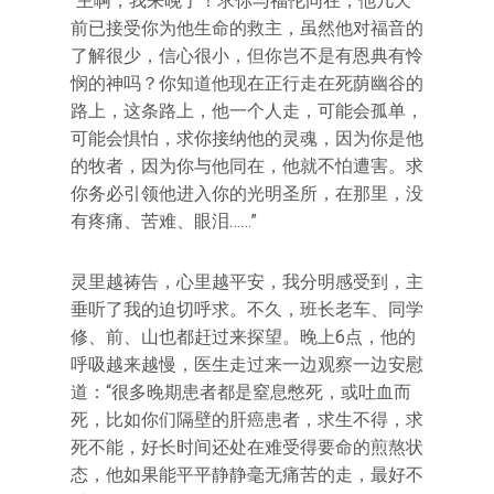
“主啊，我来晚了！求你与福伦同在，他几天
前已接受你为他生命的救主，虽然他对福音的
了解很少，信心很小，但你岂不是有恩典有怜
悯的神吗？你知道他现在正行走在死荫幽谷的
路上，这条路上，他一个人走，可能会孤单，
可能会惧怕，求你接纳他的灵魂，因为你是他
的牧者，因为你与他同在，他就不怕遭害。求
你务必引领他进入你的光明圣所，在那里，没
有疼痛、苦难、眼泪……”
灵里越祷告，心里越平安，我分明感受到，主
垂听了我的迫切呼求。不久，班长老车、同学
修、前、山也都赶过来探望。晚上6点，他的
呼吸越来越慢，医生走过来一边观察一边安慰
道：“很多晚期患者都是窒息憋死，或吐血而
死，比如你们隔壁的肝癌患者，求生不得，求
死不能，好长时间还处在难受得要命的煎熬状
态，他如果能平平静静毫无痛苦的走，最好不