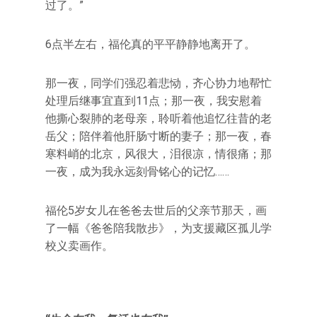
过了。”
6点半左右，福伦真的平平静静地离开了。
那一夜，同学们强忍着悲恸，齐心协力地帮忙
处理后继事宜直到11点；那一夜，我安慰着
他撕心裂肺的老母亲，聆听着他追忆往昔的老
岳父；陪伴着他肝肠寸断的妻子；那一夜，春
寒料峭的北京，风很大，泪很凉，情很痛；那
一夜，成为我永远刻骨铭心的记忆……
福伦5岁女儿在爸爸去世后的父亲节那天，画
了一幅《爸爸陪我散步》，为支援藏区孤儿学
校义卖画作。