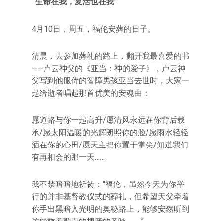
“生命在我，复活也在我”
4月10日，周五，福伦安葬的日子。
清晨，去参加葬礼的路上，翻开我最喜爱的书
——卢云神父的《亚当：神的爱子》，卢云神
父写到他服侍的智障男孩亚当去世时，大家一
起给逝者唱起那首优美的安魂曲：
愿道路与你一起高升/愿清风永远在你背后载
承/愿太阳温暖的光辉朗照你的脸/愿雨水轻轻
洒在你的心田/愿天主把你置于掌尖/知道我们
有再相会的那一天……
我不禁暗暗地祈祷：“福伦，虽然今天为你举
行的并非基督教仪式的葬礼，但希望天父牵着
你手出黑暗入光明的奥秘路上，能够安然听到