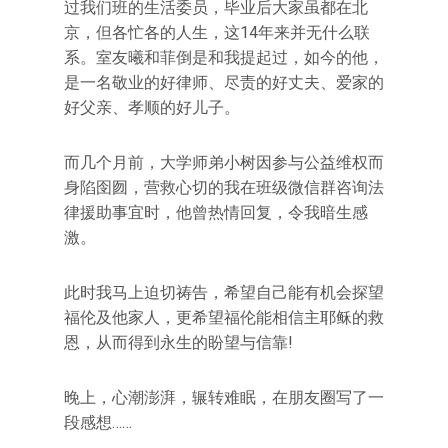
过我们班的生活委员，毕业后大家虽都在北
京，但各忙各的人生，这14年来并无什么联
系。室友曦和菲倒是和我提起过，如今的他，
是一名敬业的好律师、尽责的好丈夫、爱家的
好父亲、孝顺的好儿子。
而几个月前，大学师弟小树因参与公益维权而
身陷囹囫，营救心切的我在班级微信群咨询法
律援助事宜时，他曾热情回复，令我暗生感
激。
此时我马上迫切祷告，希望自己能有机会探望
福伦及他家人，更希望福伦能相信主耶稣的救
恩，从而得到永生的盼望与信靠!
晚上，心潮澎湃，辗转难眠，在朋友圈写了一
段感想……