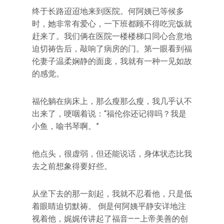
终于长路迢迢地来到医院。何阿姨已等候多
时，她非常有爱心，一下班都顾不得吃完饭就
赶来了。我们俩在医院一楼楼梯口同心合意地
迫切祷告后，敲响了病房的门。第一眼看到福
伦妻子温柔娴静的面庞，我就有一种一见如故
的感觉。
福伦躺在病床上，那么瘦那么瘦，我几乎认不
出来了，哽咽着说：“福伦你还记得吗？我是
小鱼，喻书琴啊。”
他点头，很虚弱，但还能说话，身体状态比我
去之前想象得要好些。
从坐下去的那一刻起，我就不忍看他，只是低
着眼睛迫切默祷。 倒是何阿姨平静安详地注
视着他，娓娓传讲起了福音——上帝美善的创