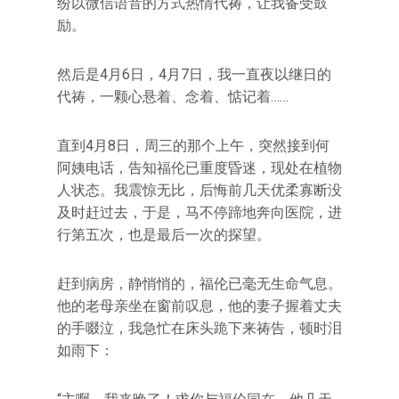
纷以微信语音的方式热情代祷，让我备受鼓
励。
然后是4月6日，4月7日，我一直夜以继日的
代祷，一颗心悬着、念着、惦记着……
直到4月8日，周三的那个上午，突然接到何
阿姨电话，告知福伦已重度昏迷，现处在植物
人状态。我震惊无比，后悔前几天优柔寡断没
及时赶过去，于是，马不停蹄地奔向医院，进
行第五次，也是最后一次的探望。
赶到病房，静悄悄的，福伦已毫无生命气息。
他的老母亲坐在窗前叹息，他的妻子握着丈夫
的手啜泣，我急忙在床头跪下来祷告，顿时泪
如雨下：