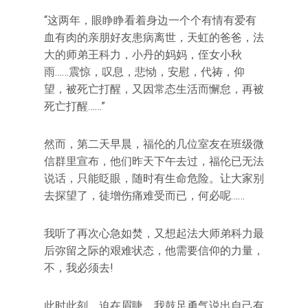
“这两年，眼睁睁看着身边一个个有情有爱有
血有肉的亲朋好友患病离世，天虹的爸爸，法
大的师弟王科力，小丹的妈妈，侄女小秋
雨……震惊，叹息，悲恸，安慰，代祷，仰
望，被死亡打醒，又因常态生活而懈怠，再被
死亡打醒……”
然而，第二天早晨，福伦的几位室友在班级微
信群里宣布，他们昨天下午去过，福伦已无法
说话，只能眨眼，随时有生命危险。让大家别
去探望了，徒增伤痛难受而已，何必呢……
我听了再次心急如焚，又想起法大师弟科力最
后弥留之际的艰难状态，他需要信仰的力量，
不，我必须去!
此时此刻，迫在眉睫，我鼓足勇气说出自己有