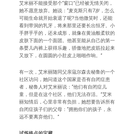
艾米丽不能接受那个“窗口”已经被无情关闭，
她不愿意放弃。她说：“麦克斯只有7岁，怎么
可能生命就开始衰退了呢?当他微笑时，还能
看到带洞的乳牙，将来那里还要长出恒牙。小
手胖乎乎的，还未成形，就像在黄油般柔软的
皮肤下面的一个面团。他甚至能从自己的第一
条婴儿内裤上获得乐趣，骄傲地把皮筋拉起来
又放下，在圆圆的小肚皮上啪啪作响。”
有一次，艾米丽随同父亲寇尔森去秘鲁的一个
社区访问，她问道这个国家是否有自闭症患
者，秘鲁人对艾米丽说：“他们有自闭症儿
童，但是在这个社区，他们无法存活。”艾米
丽知情后，心里非常有负担，她想要告诉所有
自闭症孩子们的父母：“拥抱你们的孩子，永
远不要离弃他们。”
试炼终点的宝藏