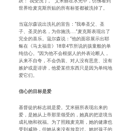
跃：“我受洗了。”艾米丽在水光中，仿佛看到
世界给麦克斯所贴的所有标签都被洗掉了。
当寇尔森说出洗礼的宣告：“我奉圣父、圣
子、圣灵的名，为你施洗……”麦克斯表现出了
完全的喜乐。寇尔森说：“他的面容展示出耶
稣在《马太福音》18章4节所说的孩童般的单
纯信心。”因为他不会根据人的外表论断人，
从来不自夸，不会伪装、对人没有恶意、没有
嫉妒或是诽谤，他爱某些东西只是因为单纯地
爱它们。
信心的目标是爱
基督徒的标志就是爱。艾米丽所表现出来的
爱，是她从上帝那里领受的，她真的把逆境当
成礼物和祝福。为了照顾麦克斯，她的健康也
受到威胁，但她从来没有放弃过。她对孩子的