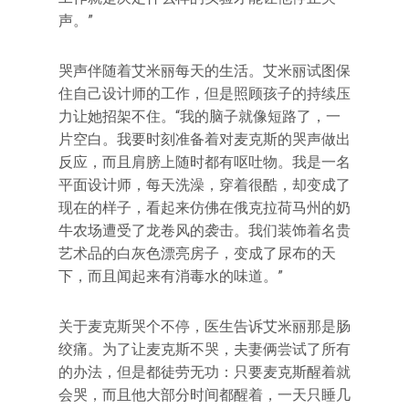
声。”
哭声伴随着艾米丽每天的生活。艾米丽试图保
住自己设计师的工作，但是照顾孩子的持续压
力让她招架不住。“我的脑子就像短路了，一
片空白。我要时刻准备着对麦克斯的哭声做出
反应，而且肩膀上随时都有呕吐物。我是一名
平面设计师，每天洗澡，穿着很酷，却变成了
现在的样子，看起来仿佛在俄克拉荷马州的奶
牛农场遭受了龙卷风的袭击。我们装饰着名贵
艺术品的白灰色漂亮房子，变成了尿布的天
下，而且闻起来有消毒水的味道。”
关于麦克斯哭个不停，医生告诉艾米丽那是肠
绞痛。为了让麦克斯不哭，夫妻俩尝试了所有
的办法，但是都徒劳无功：只要麦克斯醒着就
会哭，而且他大部分时间都醒着，一天只睡几