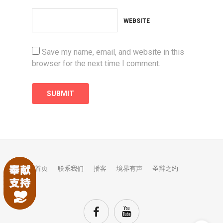
WEBSITE
Save my name, email, and website in this
browser for the next time I comment.
首页
联系我们
播客
境界有声
圣辩之约