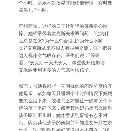
个小时。必须不断摇晃才能使他安睡，有时要
摇晃几个小时。
可想而知，这样的日子让年轻的母亲身心憔
悴。她经常带着麦克斯去求医问药：“他为什
么总是在哭?为什么总会呕吐?为什么不睡
觉?”麦克斯从来不跟人有眼神交流，似乎把身
边人视作空气般存在。医生们说：“等等
看。”麦克斯一天天长大，体重也开始加增，
艾米丽要用更多的力气来照顾孩子。
然而，当她将那些一直困扰她的问题分享给其
他母亲，诸如每天只睡两个小时的情况下妈妈
要怎么活下来，或者怎么才能让一醒就哭个不
停的孩子平静下来，或者其他妈妈是怎么应对
孩子呕吐不止时，她才意识到事情有点不对
劲。因为其他孩子的妈妈并不知道艾米丽在说
什么，这些问题对她们来说根本不存在，“我