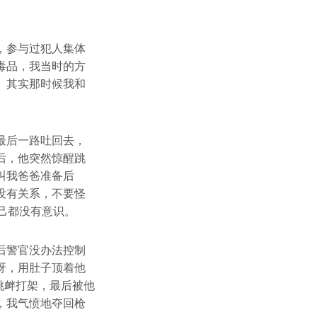
，参与过犯人集体
毒品，我当时的方
。其实那时候我和
最后一路吐回去，
后，他突然惊醒跳
叫我爸爸准备后
没有关系，不要怪
己都没有意识。
后警官没办法控制
呀，用肚子顶着他
挑衅打架，最后被他
，我气愤地夺回枪