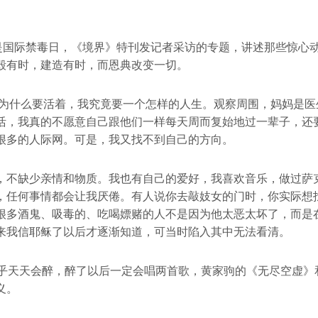
日是国际禁毒日，《境界》特刊发记者采访的专题，讲述那些惊心
毁有时，建造有时，而恩典改变一切。
想人为什么要活着，我究竟要一个怎样的人生。观察周围，妈妈是
活，我真的不愿意自己跟他们一样每天周而复始地过一辈子，还
很多的人际网。可是，我又找不到自己的方向。
，不缺少亲情和物质。我也有自己的爱好，我喜欢音乐，做过萨
，任何事情都会让我厌倦。有人说你去敲妓女的门时，你实际想
很多酒鬼、吸毒的、吃喝嫖赌的人不是因为他太恶太坏了，而是
来我信耶稣了以后才逐渐知道，可当时陷入其中无法看清。
几乎天天会醉，醉了以后一定会唱两首歌，黄家驹的《无尽空虚》
义。