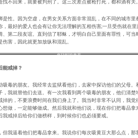
枪找不回来，就要被判刑了。这三次差点被枪打死，都和酒有关
绑是性。因为空虚，在男女关系方面非常混乱，在不同的城市里
你，最好的爱人也会有让你无法理解的互相伤害;一旦受伤就在里
情、第二段友谊。直到信了耶稣，才明白自己里面有罪性，可当
是伤害，因此就更加放纵和混乱。
年轻时的冉若
后能戒掉？
助吸毒的朋友。我经常去监狱看他们，去家中探访他们的父母。
子，我就替他们去送。有一次我看到两个吸毒的朋友，他们清楚
戒掉的，不要浪费时间在我们身上了。我当时非常不认同，我觉
心想做，一定能够做成。然后我就和他们说，现在你们把毒品拿
后我戒掉后给你们做榜样，到时候你们也必须要戒。
，但我逼着他们把毒品拿来。我说你们每次吸黄豆大那么点，那