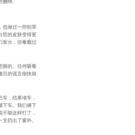
些捆绑。
，也做过一些犯罪
白皙的皮肤变得更
们发火，但毒瘾过
把握的。任何吸毒
撒旦的谎言很快就
巴车，结果堵车，
须下车。我们俩下
说不能这样打了，
一支扔出了窗外。