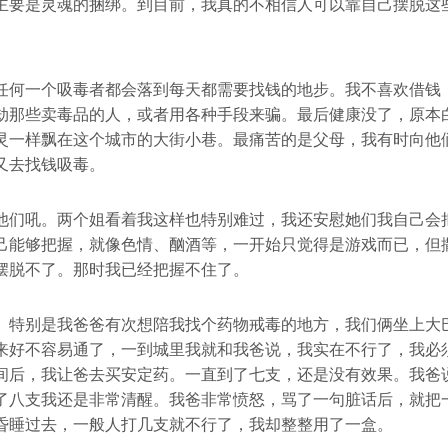
主要是灵魂的捆绑。到目前，我真的不相信人可以靠自己摆脱这
任何一个吸毒者都会落到每天都需要找钱的地步。我不喜欢借钱
劫那些卖毒品的人，或者用各种手段来骗。最后健康没了，原本
灵一样飘在这个城市的大街小巷。最痛苦的是父母，我有时向他
又去找钱吸毒。
他们吼。两个姐看着我这样也特别难过，我还安慰她们我自己会
己能够把握，就像色情、酗酒等，一开始只觉得是游戏而已，但
摆脱不了。那时我已经把握不住了。
。特别是我爸爸有次想陪我找个药物戒毒的地方，我们俩坐上大
来好不容易通了，一到城里我就和我爸说，我实在不行了，我必
间后，我让爸去买安定药。一直到了七支，还是没有效果。我爸
了八支我还是非常清醒。我爸非常愤怒，骂了一句脏话后，就把
昏睡过去，一般人打几支就不行了，我却整整用了一盒。