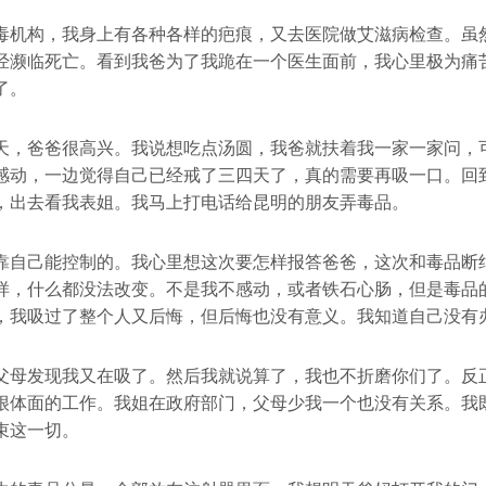
毒机构，我身上有各种各样的疤痕，又去医院做艾滋病检查。虽
经濒临死亡。看到我爸为了我跪在一个医生面前，我心里极为痛
了。
天，爸爸很高兴。我说想吃点汤圆，我爸就扶着我一家一家问，
感动，一边觉得自己已经戒了三四天了，真的需要再吸一口。回
，出去看我表姐。我马上打电话给昆明的朋友弄毒品。
靠自己能控制的。我心里想这次要怎样报答爸爸，这次和毒品断
样，什么都没法改变。不是我不感动，或者铁石心肠，但是毒品
，我吸过了整个人又后悔，但后悔也没有意义。我知道自己没有
父母发现我又在吸了。然后我就说算了，我也不折磨你们了。反
很体面的工作。我姐在政府部门，父母少我一个也没有关系。我
束这一切。