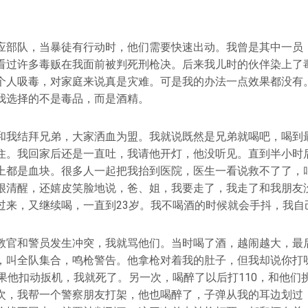
应部队，当暴徒有行动时，他们需要快速出动。我曾是其中一员
看过许多毒贩在我面前被判死刑枪决。后来我儿时的伙伴染上了
个人吸毒，对家庭来说真是灾难。可是我的办法一点效果都没有
我选择的不是毒品，而是酒精。
和我结拜兄弟，大家洒血为盟。我就说既然是兄弟就喝吧，喝到
住。我回家后还是一直吐，我请他开灯，他没听见。直到半小时
上都是血块。很多人一起把我抬到医院，医生一看说救不了了，
很清醒，还嬉皮笑脸地说，爸、姐，我要走了，我走了和我朋友
过来，又继续喝，一直到23岁。我不喝酒的时候就会手抖，我自
教官和警员发生冲突，我就骂他们。当时喝了酒，越闹越大，最
，叫全队集合，鸣枪警告。他拿枪对着我的肚子，但我却说你打
如果他扣动扳机，我就死了。另一次，喝醉了以后打110，和他们
次，我帮一个警察朋友打架，他也喝醉了，子弹从我的耳边划过