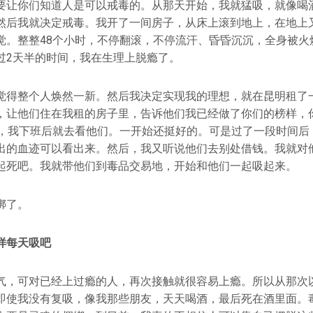
要让你们知道人是可以戒毒的。从那天开始，我就猛吸，就像喝
然后我就决定戒毒。我开了一间房子，从床上滚到地上，在地上
觉。整整48个小时，不停翻滚，不停流汗、昏昏沉沉，全身被火
过2天半的时间，我在生理上脱瘾了。
觉得整个人焕然一新。然后我决定实现我的理想，就在昆明租了
，让他们住在我租的房子里，告诉他们我已经做了你们的榜样，
点，我下班后就去看他们。一开始还挺好的。可是过了一段时间后
出的血迹可以看出来。然后，我又听说他们去别处借钱。我就对
起死吧。我就带他们到毒品交易地，开始和他们一起吸起来。
绑了。
样每天吸吧
气，可对已经上过瘾的人，再次接触就很容易上瘾。所以从那次
即使我没有复吸，像我那些朋友，天天喝酒，最后死在酒里面。