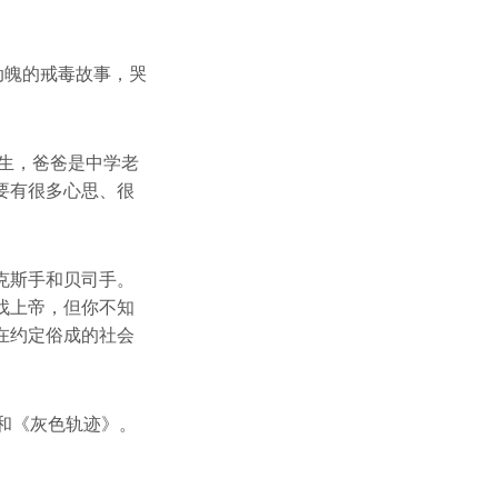
动魄的戒毒故事，哭
医生，爸爸是中学老
要有很多心思、很
克斯手和贝司手。
找上帝，但你不知
在约定俗成的社会
和《灰色轨迹》。