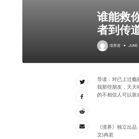
谁能救
者到传
境界君
JUNE 
导读：对已上过瘾
我那些朋友，天天
的不相信人可以靠
《境界》独立出品
文|冉若