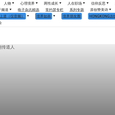
人物
心理境界
两性成长
人在职场
信仰反思
子频道
电子杂志精选
常约瑟专栏
系列专题
原创赞美诗
上道（仅音频）
境界如画
境界朋友圈
HONGKONG连
会