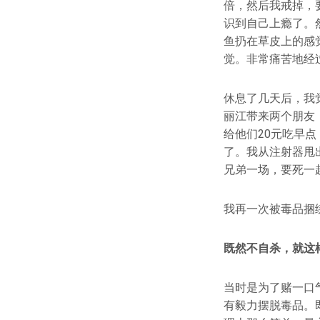
倍，然后我戒掉，
识到自己上瘾了。
鱼扔在草皮上的感
觉。非常痛苦地经
休息了几天后，我
丽江带来两个朋友
给他们20元吃早
了。我从注射器甩
兄弟一场，要死一
我再一次被毒品捆
既然不自杀，就这
当时是为了赌一口
有毅力摆脱毒品。