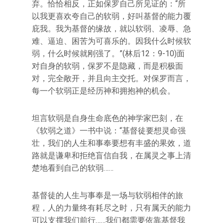
弃。恰恰相反，正如保罗自己所见证的：“所
以我更喜欢夸自己的软弱，好叫基督的能力覆
庇我。我为基督的缘故，就以软弱、凌辱、急
难、逼迫、困苦为可喜乐的。因我什么时候软
弱，什么时候就刚强了。”(林后12：9-10)面
对自身的软弱，保罗不是隐藏，而是积极面
对，完全敞开，并且向主交托。对保罗而言，
每一个软弱正是经历神和拥抱神的机会。
坦言软弱是自身生命底色的神学家巴刻，在
《软弱之道》一书中说：“基督徒要想灵命强
壮，我们的人生和事奉要想有丰盛的果效，道
路就是谦卑和拒绝盲信自我，在属灵之事上清
楚地看到自己的软弱……
基督徒的人生与事奉是一场与软弱相伴的旅
程，人的力量终有耗尽之时，只有属天的能力
可以支撑我们前行……我们都需要依靠基督我