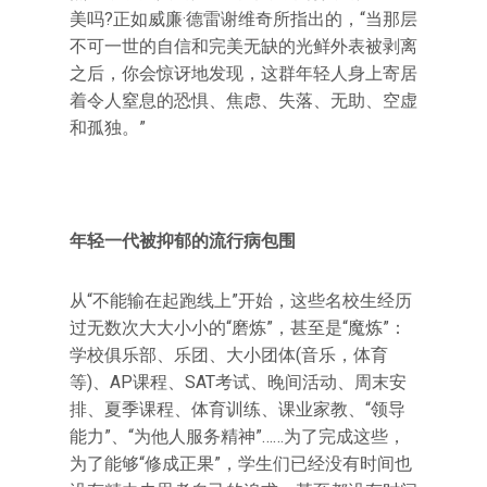
美吗?正如威廉·德雷谢维奇所指出的，“当那层
不可一世的自信和完美无缺的光鲜外表被剥离
之后，你会惊讶地发现，这群年轻人身上寄居
着令人窒息的恐惧、焦虑、失落、无助、空虚
和孤独。”
年轻一代被抑郁的流行病包围
从“不能输在起跑线上”开始，这些名校生经历
过无数次大大小小的“磨炼”，甚至是“魔炼”：
学校俱乐部、乐团、大小团体(音乐，体育
等)、AP课程、SAT考试、晚间活动、周末安
排、夏季课程、体育训练、课业家教、“领导
能力”、“为他人服务精神”……为了完成这些，
为了能够“修成正果”，学生们已经没有时间也