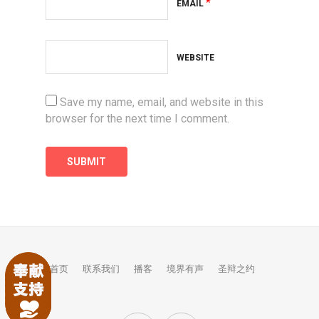
*
EMAIL
WEBSITE
Save my name, email, and website in this
browser for the next time I comment.
首页
联系我们
播客
境界有声
圣辩之约