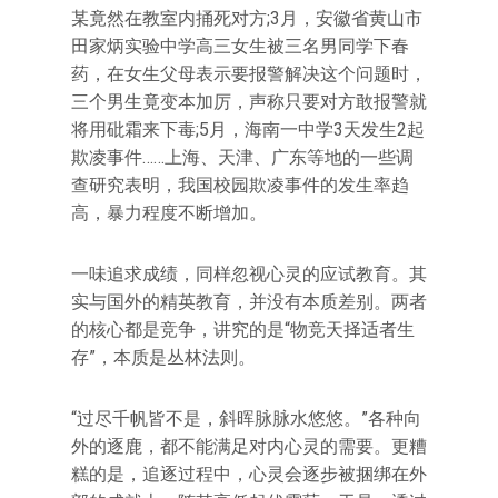
某竟然在教室内捅死对方;3月，安徽省黄山市
田家炳实验中学高三女生被三名男同学下春
药，在女生父母表示要报警解决这个问题时，
三个男生竟变本加厉，声称只要对方敢报警就
将用砒霜来下毒;5月，海南一中学3天发生2起
欺凌事件……上海、天津、广东等地的一些调
查研究表明，我国校园欺凌事件的发生率趋
高，暴力程度不断增加。
一味追求成绩，同样忽视心灵的应试教育。其
实与国外的精英教育，并没有本质差别。两者
的核心都是竞争，讲究的是“物竞天择适者生
存”，本质是丛林法则。
“过尽千帆皆不是，斜晖脉脉水悠悠。”各种向
外的逐鹿，都不能满足对内心灵的需要。更糟
糕的是，追逐过程中，心灵会逐步被捆绑在外