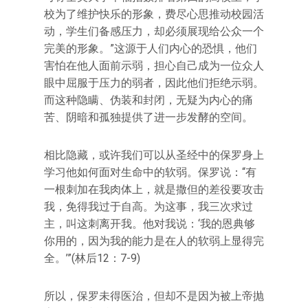
校为了维护快乐的形象，费尽心思推动校园活
动，学生们备感压力，却必须展现给公众一个
完美的形象。”这源于人们内心的恐惧，他们
害怕在他人面前示弱，担心自己成为一位众人
眼中屈服于压力的弱者，因此他们拒绝示弱。
而这种隐瞒、伪装和封闭，无疑为内心的痛
苦、阴暗和孤独提供了进一步发酵的空间。
相比隐藏，或许我们可以从圣经中的保罗身上
学习他如何面对生命中的软弱。保罗说：“有
一根刺加在我肉体上，就是撒但的差役要攻击
我，免得我过于自高。为这事，我三次求过
主，叫这刺离开我。他对我说：‘我的恩典够
你用的，因为我的能力是在人的软弱上显得完
全。’”(林后12：7-9)
所以，保罗未得医治，但却不是因为被上帝抛