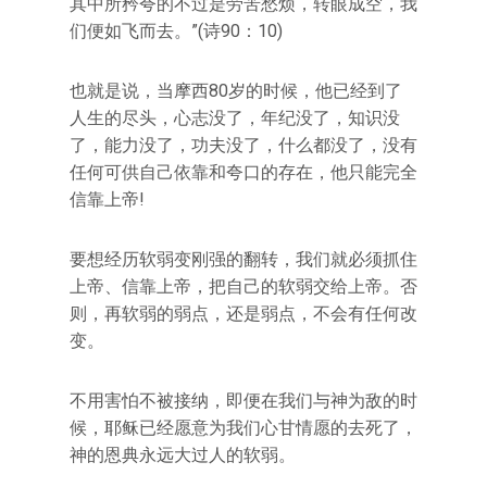
其中所矜夸的不过是劳苦愁烦，转眼成空，我
们便如飞而去。”(诗90：10)
也就是说，当摩西80岁的时候，他已经到了
人生的尽头，心志没了，年纪没了，知识没
了，能力没了，功夫没了，什么都没了，没有
任何可供自己依靠和夸口的存在，他只能完全
信靠上帝!
要想经历软弱变刚强的翻转，我们就必须抓住
上帝、信靠上帝，把自己的软弱交给上帝。否
则，再软弱的弱点，还是弱点，不会有任何改
变。
不用害怕不被接纳，即便在我们与神为敌的时
候，耶稣已经愿意为我们心甘情愿的去死了，
神的恩典永远大过人的软弱。