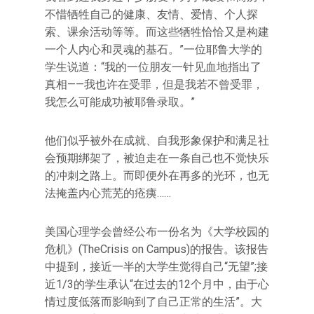
不惜牺牲自己的健康、友情、爱情、个人探
索、课余活动等等。而这些牺牲恰恰又是构建
一个人内心和灵魂的基石。”一位耶鲁大学的
学生说道：“我的一位朋友一针见血地指出了
真相——我也许在受罪，但是我若不曾受罪，
我怎么可能成功被耶鲁录取。”
他们似乎被外在成就、自我形象保护和满足社
会预期绑架了，被迫走在一条自己也不觉快乐
的冲刺之路上。而即便外在再多的光环，也无
法掩盖内心荒芜的疮痍……
美国心理学会曾经公布一份名为《大学校园的
危机》(TheCrisis on Campus)的报告。该报告
中提到，接近一半的大学生觉得自己“无望”;接
近1/3的学生承认“在过去的12个月中，由于心
情过度低落而影响到了自己正常的生活”。大