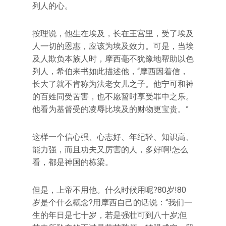
列人的心。
按理说，他生在埃及，长在王宫里，受了埃及
人一切的恩惠，应该为埃及效力。可是，当埃
及人欺负本族人时，摩西毫不犹豫地帮助以色
列人，希伯来书如此描述他，“摩西因着信，
长大了就不肯称为法老女儿之子。他宁可和神
的百姓同受苦害，也不愿暂时享受罪中之乐。
他看为基督受的凌辱比埃及的财物更宝贵。”
这样一个信心强、心志好、年纪轻、知识高、
能力强，而且功夫又厉害的人，多好啊!怎么
看，都是神国的栋梁。
但是，上帝不用他。什么时候用呢?80岁!80
岁是个什么概念?用摩西自己的话说：“我们一
生的年日是七十岁，若是强壮可到八十岁;但