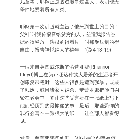
儿童等，耶稣正是透过服事这些人，表明他无
条件地爱着所有人类。
耶稣第一次讲道就宣告了他来到世上的目的：
父神“叫我传福音给贫穷的人，差遣我报告被
掳的得释放，瞎眼的得看见，叫那受压制的得
自由，报告神悦纳人的禧年。”(路4:18-19)
一位来自英国威尔斯的劳蕾亚娜(Rhiannon
Lloyd)博士在为卢旺达种族大屠杀的生还者开
创康复课程时，这些人很多是遭到强暴，或成
了残废，或目睹家人被杀。劳蕾亚娜把他们召
聚在教会中，并让这些受害者在一张纸上写下
他们经历到的最惨痛的事，最后，那些恐怖的
罪行会写在一张很大的纸上，让全部人都看得
见。
然后，劳蕾亚娜问他们：“神对待这些事有何