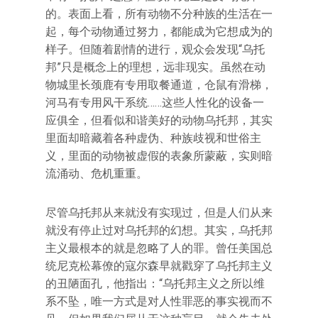
的。表面上看，所有动物不分种族的生活在一
起，每个动物通过努力，都能成为它想成为的
样子。但随着剧情的进行，观众会发现“乌托
邦”只是概念上的理想，远非现实。虽然在动
物城里长颈鹿有专用取餐通道，仓鼠有滑梯，
河马有专用风干系统……这些人性化的设备一
应俱全，但看似和谐美好的动物乌托邦，其实
里面却暗藏着各种虚伪、种族歧视和世俗主
义，里面的动物被虚假的表象所蒙蔽，实则暗
流涌动、危机重重。
尽管乌托邦从来就没有实现过，但是人们从来
就没有停止过对乌托邦的幻想。其实，乌托邦
主义最根本的就是忽略了人的罪。曾任美国总
统尼克松幕僚的寇尔森早就戳穿了乌托邦主义
的丑陋面孔，他指出：“乌托邦主义之所以维
系不坠，唯一方式是对人性罪恶的事实视而不