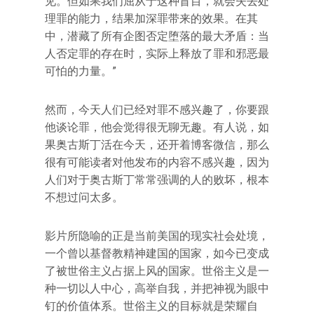
见。但如果我们屈从于这种盲目，就会失去处
理罪的能力，结果加深罪带来的效果。在其
中，潜藏了所有企图否定堕落的最大矛盾：当
人否定罪的存在时，实际上释放了罪和邪恶最
可怕的力量。”
然而，今天人们已经对罪不感兴趣了，你要跟
他谈论罪，他会觉得很无聊无趣。有人说，如
果奥古斯丁活在今天，还开着博客微信，那么
很有可能读者对他发布的内容不感兴趣，因为
人们对于奥古斯丁常常强调的人的败坏，根本
不想过问太多。
影片所隐喻的正是当前美国的现实社会处境，
一个曾以基督教精神建国的国家，如今已变成
了被世俗主义占据上风的国家。世俗主义是一
种一切以人中心，高举自我，并把神视为眼中
钉的价值体系。世俗主义的目标就是荣耀自