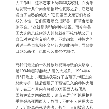
去工作时，还不忘带上防狐狸喷雾剂。在兔朱
迪发现十几个肉食动物野性复苏之后，它还是
说出了自己的偏见：“它们基因决定它们有凶
残的本性，它们更容易变成野兽，而草食动物
则不会。”这就是典型的种族歧视。而今年美
国大选的总统候选人川普就毫不掩饰地公开了
自己对种族主义的态度。不难想象，种族之间
透过一些自私和不义的行为彼此伤害，导致伤
口继续恶化，仇恨和苦毒代代相传。
离我们最近的一次种族歧视而导致的大屠杀，
是1994年那场惨绝人寰的大屠杀。1994年4
月6日晚上，胡图族极端分子击落了卢旺达的
总统专机，随后便展开了蓄谋已久的种族大屠
杀，在三个月内有将近80万图西人被屠杀，
因着种族之间的仇恨，袭击者尽管可以用枪和
手榴弹杀死图西人，然而，不时有人使用大砍
刀，近距离杀死受害者。甚至，人们被亲人和