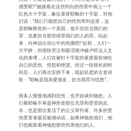
感受呢?”她接着在这些列出的伤害中画上一个
红色大十字架，象征基督耶稣的十字架，对他
们说：“我们只能把自己的忧伤带到这里，这
是耶稣降世的一个原因，他不但担当我们的
罪，也要担当那些得罪我们的人的罪。站起
来，向神说出你心中的伤痛吧!”起初，人们一
片平静，但很快哭泣和眼泪便冲破卢旺达人文
化的束缚，人们在被钉十字架的基督面前倾吐
自己的悲伤、愤怒和绝望。经过一段很长的时
间后，人们再次安静下来，唱起轻柔的古老诗
歌：“耶稣是我亲爱朋友，担当我罪与忧愁”。
很多人慢慢地感到悲伤，也开始谈到饶恕。人
们看耶稣不单是神所差那位无罪和受苦的羔
羊，也是那位复活了的公义审判者。许多的受
伤受害者最后被感动说，如果神饶恕他们，他
们也能靠着神饶恕那些伤害他们的人。