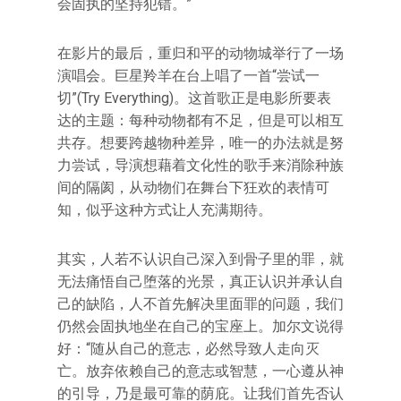
会固执的坚持犯错。”
在影片的最后，重归和平的动物城举行了一场
演唱会。巨星羚羊在台上唱了一首“尝试一
切”(Try Everything)。这首歌正是电影所要表
达的主题：每种动物都有不足，但是可以相互
共存。想要跨越物种差异，唯一的办法就是努
力尝试，导演想藉着文化性的歌手来消除种族
间的隔阂，从动物们在舞台下狂欢的表情可
知，似乎这种方式让人充满期待。
其实，人若不认识自己深入到骨子里的罪，就
无法痛悟自己堕落的光景，真正认识并承认自
己的缺陷，人不首先解决里面罪的问题，我们
仍然会固执地坐在自己的宝座上。加尔文说得
好：“随从自己的意志，必然导致人走向灭
亡。放弃依赖自己的意志或智慧，一心遵从神
的引导，乃是最可靠的荫庇。让我们首先否认