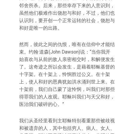
邻舍所杀。后来，那些幸存下来的人意识到，
虽然他们极难作出饶恕与和好，不过，他们也
认识到，要开创一个正常运转的社会，饶恕与
和好是唯一的出路。
然而，彼此之间的仇恨，唯有在信仰中才能结
束。约翰·道森(John Dawson)说：“当你我开
始喜欢与从前的敌人亲密相交时，和解便发生
了。这奇迹之所以会发生，是藉着耶稣基督的
十字架。在十架上，怜悯胜过公义。在十架
上，使人和好的恩典犹如洪水涌到世上来。在
十架前，我们自己蒙了这怜悯，叫我们对那些
得罪我们的人改观。耶稣叫我们与天父和好，
医治我们破碎的心。”
我们从圣经里看到主耶稣特别看重那些被歧视
和被遗弃的人，其中包括穷人、病人、女人、