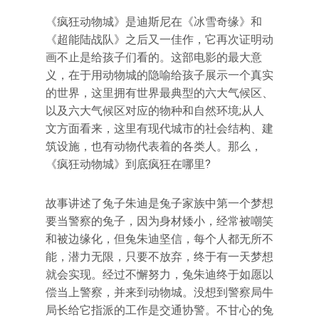
《疯狂动物城》是迪斯尼在《冰雪奇缘》和
《超能陆战队》之后又一佳作，它再次证明动
画不止是给孩子们看的。这部电影的最大意
义，在于用动物城的隐喻给孩子展示一个真实
的世界，这里拥有世界最典型的六大气候区、
以及六大气候区对应的物种和自然环境;从人
文方面看来，这里有现代城市的社会结构、建
筑设施，也有动物代表着的各类人。那么，
《疯狂动物城》到底疯狂在哪里?
故事讲述了兔子朱迪是兔子家族中第一个梦想
要当警察的兔子，因为身材矮小，经常被嘲笑
和被边缘化，但兔朱迪坚信，每个人都无所不
能，潜力无限，只要不放弃，终于有一天梦想
就会实现。经过不懈努力，兔朱迪终于如愿以
偿当上警察，并来到动物城。没想到警察局牛
局长给它指派的工作是交通协警。不甘心的兔