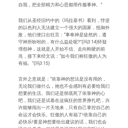
自我，把全部精力和心思都用作服事神。”
我们从圣经旧约中的《玛拉基书》看到，悖逆
的以色列人无法建立一个强大的国家，抵御外
敌，他们便口出狂言：“事奉神是徒然的，遵
守神所吩咐的，有什么益处呢?”(玛3:14)怀疑
埋怨神，这就是人开始不信、走向刚硬的前
兆，接下来经文说：“如今我们称狂傲的人为
有福。”(玛3:15)
言外之意就是：“依靠神的想法是没有用的，
无论我们做什么，祂也不会感到有必要给我们
想要的生活。我们还是彻底死了依靠神的心
吧，我们还是试着在这疯狂的世界挣扎吧，兴
许能够闯出一片天地来，只有自己掌控自己的
命运才会快乐。狂傲的人有福了!依靠自己的
必快乐!要是神想要给出建议的话，我们也会