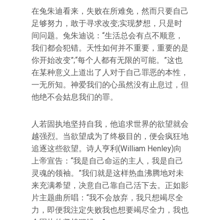
在兔朱迪看来，失败在所难免，然而只要自己
足够努力，敢于寻求改变;实现梦想，只是时
间问题。兔朱迪说：“生活总会有点不顺意，
我们都会犯错。天性如何并不重要，重要的是
你开始改变”;“每个人都有无限的可能。”这也
在某种意义上道出了人对于自己罪恶的本性，
一无所知。神爱我们的心虽然没有止息过，但
他绝不会姑息我们的罪。
人若固执地坚持自我，他追求世界的欲望就会
越强烈。当欲望成为了终极目的，便会疯狂地
追逐这些欲望。诗人亨利(William Henley)向
上帝宣告：“我是自己命运的主人，我是自己
灵魂的领袖。”我们就是这样热血沸腾地对未
来充满希望，决意自己靠自己活下去。正如影
片主题曲所唱：“我不会放弃，我只想竭尽全
力，即便我注定失败我也想要竭尽全力，我也