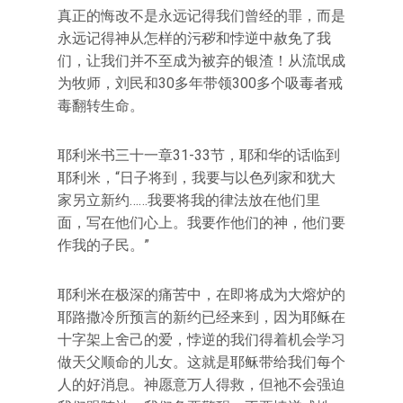
真正的悔改不是永远记得我们曾经的罪，而是
永远记得神从怎样的污秽和悖逆中赦免了我
们，让我们并不至成为被弃的银渣！从流氓成
为牧师，刘民和30多年带领300多个吸毒者戒
毒翻转生命。
耶利米书三十一章31-33节，耶和华的话临到
耶利米，“日子将到，我要与以色列家和犹大
家另立新约……我要将我的律法放在他们里
面，写在他们心上。我要作他们的神，他们要
作我的子民。”
耶利米在极深的痛苦中，在即将成为大熔炉的
耶路撒冷所预言的新约已经来到，因为耶稣在
十字架上舍己的爱，悖逆的我们得着机会学习
做天父顺命的儿女。这就是耶稣带给我们每个
人的好消息。神愿意万人得救，但祂不会强迫