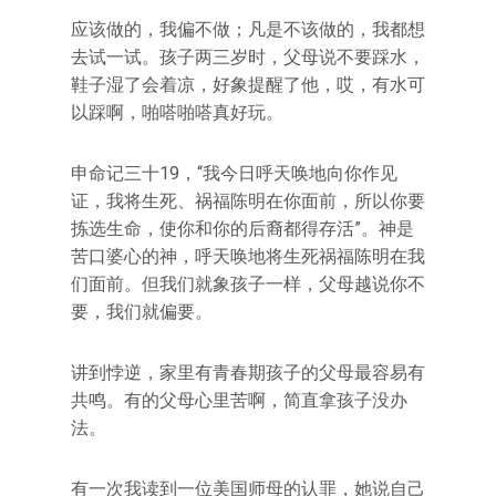
应该做的，我偏不做；凡是不该做的，我都想
去试一试。孩子两三岁时，父母说不要踩水，
鞋子湿了会着凉，好象提醒了他，哎，有水可
以踩啊，啪嗒啪嗒真好玩。
申命记三十19，“我今日呼天唤地向你作见
证，我将生死、祸福陈明在你面前，所以你要
拣选生命，使你和你的后裔都得存活”。神是
苦口婆心的神，呼天唤地将生死祸福陈明在我
们面前。但我们就象孩子一样，父母越说你不
要，我们就偏要。
讲到悖逆，家里有青春期孩子的父母最容易有
共鸣。有的父母心里苦啊，简直拿孩子没办
法。
有一次我读到一位美国师母的认罪，她说自己