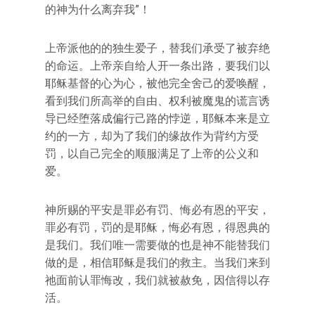
的神为什么离弃我”！
上帝派他的的独生爱子，替我们承受了被弃绝
的命运。上帝亲自给人开一条出路，要我们以
耶稣基督的心为心，被他完全舍己的爱唤醒，
看到我们所高举的自由、权利被魔鬼的谎言诱
导已经堕落成偏行己路的悖逆，耶稣本来是立
约的一方，却为了我们的缘故作为背约方受
罚，以自己完全的顺服满足了上帝的公义和
爱。
神所赐的平安是罪必有罚、悔必有恩的平安，
罪必有罚，罚的是耶稣，悔必有恩，得恩典的
是我们。我们唯一需要做的也是神不能替我们
做的是，相信耶稣是我们的救主。当我们来到
祂面前认罪悔改，我们就被赦免，因信得以存
活。