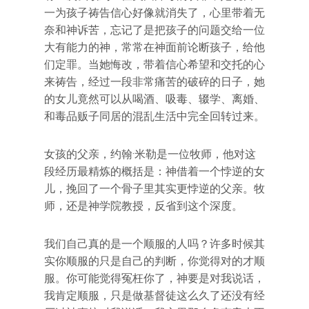
一为孩子祷告信心好像就消失了，心里带着无
奈和神诉苦，忘记了是把孩子的问题交给一位
大有能力的神，常常在神面前论断孩子，给他
们定罪。当她悔改，带着信心希望和交托的心
来祷告，经过一段非常痛苦的破碎的日子，她
的女儿竟然可以从喝酒、吸毒、辍学、离婚、
和毒品贩子同居的混乱生活中完全回转过来。
女孩的父亲，约翰·米勒是一位牧师，他对这
段经历最精炼的概括是：神借着一个悖逆的女
儿，挽回了一个骨子里其实更悖逆的父亲。牧
师，还是神学院教授，反省到这个深度。
我们自己真的是一个顺服的人吗？许多时候其
实你顺服的只是自己的判断，你觉得对的才顺
服。你可能觉得冤枉你了，神要是对我说话，
我肯定顺服，只是做基督徒这么久了还没有经