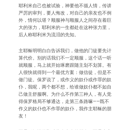
耶利米自己也被试验，神要他不循人情，传讲
严厉的审判，要人悔改，对自己的亲友也不例
外，情何以堪？顺服神与顺服人之间存在着巨
大的张力，耶利米的一生都处在这种张力里，
后人称耶利米为流泪的先知。
主耶稣明明白白告诉我们，做他的门徒要先计
算代价。别的话我们不一定顺服，这个话一听
就顺服，马上就开始琢磨跟随主划不划算。有
人很快就得到一个最优方案：做信徒，但是不
做门徒。保罗说了，或作义的奴仆或作罪的奴
仆，我呢，两个都不想，给谁做奴仆都不如自
己做主舒服啊。为什么不作第三种人，有人觉
得保罗格局不够通达，走第三条路嘛——既不
作义的奴仆也不作罪的奴仆，我作主耶稣的朋
友！