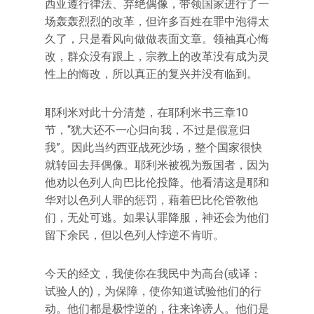
西亚遵行律法、弃绝偶像，带领国家进行了一
场轰轰烈烈的改革，但许多百姓在罪中泡得太
久了，只是看风向做做表面文章。领袖真心悔
改，群众没有跟上，宗教上的改革没有成为灵
性上的悔改，所以真正的复兴并没有临到。
耶利米对此十分清楚，在耶利米书三章10
节，“犹大还不一心归向我，不过是假意归
我”。因此当约西亚战死沙场，整个国家很快
就转回去拜偶像。耶利米被视为叛国者，因为
他劝以色列人向巴比伦投降。他看清这是耶和
华对以色列人罪的惩罚，藉着巴比伦管教他
们，无处可逃。如果认罪降服，神还会为他们
留下余民，但以色列人悖逆不肯听。
今天的经文，我使你在我民中为高台(或译：
试验人的)，为保障，使你知道试验他们的行
动。他们都是极悖逆的，往来谗谤人。他们是