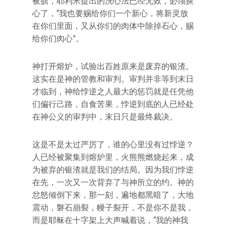
被掳，耶利米提出的洗心法已经无效，必须换
心了，“我也要赐给你们一个新心，将新灵放
在你们里面，又从你们的肉体中除掉石心，赐
给你们肉心”。
神打开熔炉，试验出百姓原来是废弃的银渣。
这实在是神的管教和审判。审判并非等到末日
才临到，神给悖逆之人最大的惩罚就是任凭他
们偏行己路，自食苦果，悖逆到底的人已经处
在神公义的审判中，末日只是最终裁决。
这是不是太过严厉了，谁的心里没有过悖逆？
人已经被聚集到熔炉里，火熊熊燃烧起来，成
为被弃的银渣就是我们的结局。因为我们悖逆
在先，一次又一次背弃了与神所立的约。神的
忿怒倾倒下来，那一刻，遍地都黑暗了，大地
震动，磐石崩裂，幔子裂开，不是你不是我，
而是耶稣在十字架上大声喊着说，“我的神我