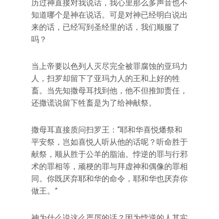
历过神直接对我说话，我心里那么多声音也不
知道哪个是神在说话。可是对神已经明白说出
来的话，已经写到圣经里的话，我们顺服了
吗？
当上帝要以色列人灭尽完全被罪腐蚀的亚玛力
人，扫罗却留下了亚玛力人的王和上好的牲
畜。当先知撒母耳找到他，他不但推卸责任，
还撒谎说留下牲畜是为了给神献祭。
撒母耳直接质问扫罗王：“耶和华喜悦燔祭和
平安祭，岂如喜悦人听从他的话呢？听命胜于
献祭，顺从胜于公羊的脂油。悖逆的罪与行邪
术的罪相等，顽梗的罪与拜虚神和偶像的罪相
同。你既厌弃耶和华的命令，耶和华也厌弃你
做王。”
神为什么说这么严厉的话？因为悖逆的人其实