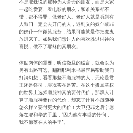
不是耶稣说的那种为人舍命的朋友，而是大家
一起吃爱宴、看电影的朋友，和谁关系都不
错，都不得罪，做老好人。老好人就是听到有
人敲门一定会去开门的人，遇到义的奴仆或罪
的奴仆一律微笑服务，结果可能就是你把魔鬼
放进来了。如果我们想讨人的喜欢胜过讨神的
喜悦，做不了耶稣的真朋友。
体贴肉体的需要，听信撒旦的谎言，就会以为
另有出路可选。翻翻耶利米书最容易帮助我们
打消幻想，看看那些不顺服神的人，无论是君
王还是祭司，境况实在是苦。在这个撒旦掌权
的世界上选择顺服神真的要付代价，那群人计
算了顺服神要付的代价，却忘了计算不跟随神
怎么样？要付更大的代价！大卫犯罪之后宁愿
落在耶和华的手里，“因为他有丰盛的怜悯，
我不愿落在人的手里”。