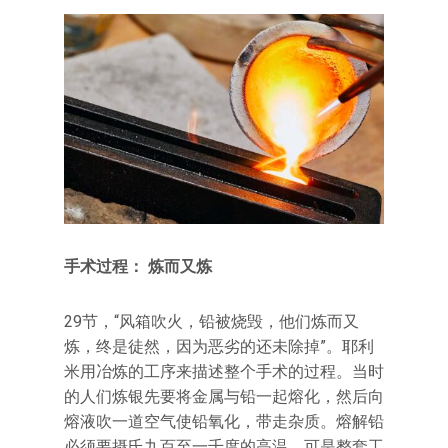
手术过程： 炼而又炼
29节，“风箱吹火，铅被烧毁，他们炼而又
炼，终是徒然，因为恶劣的还未除掉”。耶利
米用冶炼的工序来描述整个手术的过程。当时
的人们炼银先要将金属与铅一起熔化，然后向
熔液吹一道空气使铅氧化，带走杂质。熔解铅
必须要摄氏九百至一千度的高温。可是整套工