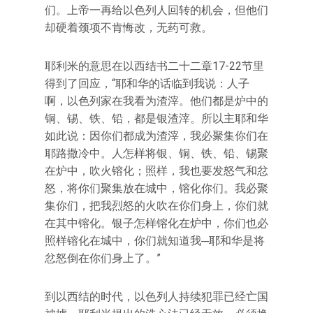
们。上帝一再给以色列人回转的机会，但他们
却硬着颈项不肯悔改，无药可救。
耶利米的意思在以西结书二十二章17-22节里
得到了回应，“耶和华的话临到我说：人子
啊，以色列家在我看为渣滓。他们都是炉中的
铜、锡、铁、铅，都是银渣滓。所以主耶和华
如此说：因你们都成为渣滓，我必聚集你们在
耶路撒冷中。人怎样将银、铜、铁、铅、锡聚
在炉中，吹火镕化；照样，我也要发怒气和忿
怒，将你们聚集放在城中，镕化你们。我必聚
集你们，把我烈怒的火吹在你们身上，你们就
在其中镕化。银子怎样镕化在炉中，你们也必
照样镕化在城中，你们就知道我─耶和华是将
忿怒倒在你们身上了。”
到以西结的时代，以色列人持续犯罪已经亡国