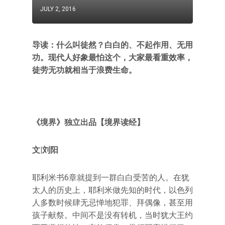
JULY 2, 2016
导读：什么叫徒然？白白的、不起作用、无用
功。现代人好象最怕这个，大家最看重效率，
徒劳无功就相当于浪费生命。
《境界》独立出品【境界读经】
文|刘阳
耶利米书6章就提到一群白白受苦的人。在犹
太人的历史上，耶利米做先知的时代，以色列
人多数时候肆无忌惮地犯罪、拜偶像，甚至用
孩子献祭。中间不是没有转机，当时犹大王约