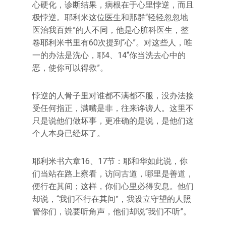
心硬化，诊断结果，病根在于心里悖逆，而且
极悖逆。耶利米这位医生和那群“轻轻忽忽地
医治我百姓”的人不同，他是心脏科医生，整
卷耶利米书里有60次提到“心”。对这些人，唯
一的办法是洗心，耶4、14“你当洗去心中的
恶，使你可以得救”。
悖逆的人骨子里对谁都不满都不服，没办法接
受任何指正，满嘴是非，往来谗谤人。这里不
只是说他们做坏事，更准确的是说，是他们这
个人本身已经坏了。
耶利米书六章16、17节：耶和华如此说，你
们当站在路上察看，访问古道，哪里是善道，
便行在其间；这样，你们心里必得安息。他们
却说，“我们不行在其间”，我设立守望的人照
管你们，说要听角声，他们却说“我们不听”。