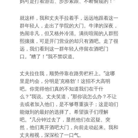
妈可是打着游击、步步紧跟、不断偷窥的！”
就这样，我和丈夫手拉着手，远远地跟着这一
群年轻人，走出了学院的大门。牛津的深夜，
热闹非凡，但又格外冷清。满街喧闹的人群熙
熙攘攘，可是开门营业的却只有酒吧。走了很
远，我们看到这一群年轻人停留在酒吧门
口。“糟了！”我不禁叹道。
丈夫拉住我，顺势停靠在路旁栏杆上。“这哪
里是约会，分明是‘克格勃’！这招不大高明
吧。你觉得他们真的不知道我们在干什
么？”我说。丈夫笑道，“那你说怎么办？不让
去或者加入他们，是不够尊重孩子；这是咱们
能做到的最好的选择了。希望孩子们理解
吧。”几分钟过去了，显然他们在迟疑。突
然，他们离开酒吧大门，向前走动起来。我和
丈夫相视，深深松了一口气。