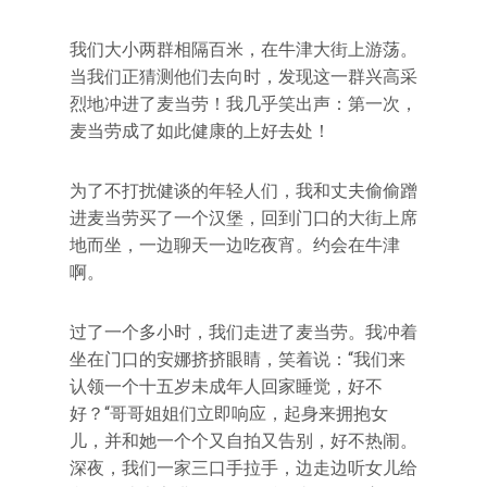
我们大小两群相隔百米，在牛津大街上游荡。
当我们正猜测他们去向时，发现这一群兴高采
烈地冲进了麦当劳！我几乎笑出声：第一次，
麦当劳成了如此健康的上好去处！
为了不打扰健谈的年轻人们，我和丈夫偷偷蹭
进麦当劳买了一个汉堡，回到门口的大街上席
地而坐，一边聊天一边吃夜宵。约会在牛津
啊。
过了一个多小时，我们走进了麦当劳。我冲着
坐在门口的安娜挤挤眼睛，笑着说：“我们来
认领一个十五岁未成年人回家睡觉，好不
好？“哥哥姐姐们立即响应，起身来拥抱女
儿，并和她一个个又自拍又告别，好不热闹。
深夜，我们一家三口手拉手，边走边听女儿给