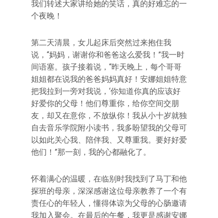
我们转述大家讲给她的笑话，真的好难忘的一
个夜晚！
第二天清晨，女儿起床后突然过来抱住我
说，“妈妈，谢谢你和爸爸这么爱我！”我一时
间语塞。孩子接着说，“昨天晚上，每个哥哥
姐姐都在说我的爸爸妈妈真好！安娜姐姐特意
把我拉到一旁对我说，‘你知道你真的应该好
好爱你的父母！他们尊重你，给你空间交朋
友，却又在意你，不放纵你！我从小十岁就独
自去音乐学院附小读书，我多盼望我的父母可
以如此关心我、陪伴我、又尊重我。要好好爱
他们！”那一刻，我的心都融化了。
怀着满心的温暖，在临别时我找到了马丁和他
探班的母亲，深深感谢这位母亲教养了一个有
责任心的年轻人，懂得体谅为父母的心肠邀请
我加入聚会。在最后的午餐，我更是感谢安娜