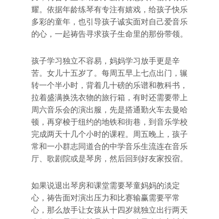
耀。依据年龄练琴有专注有嬉戏，给孩子快乐
多彩的童年，也引导孩子诚实面对自己爱音乐
的心，一起祷告寻求孩子生命里的那份带领。
孩子学习独立不容易，妈妈学习放手更是辛
苦。女儿十五岁了。每周五早上七点出门，辗
转一个半小时，背着几十磅的乐谱和教科书，
拉着盛满换洗衣物的旅行箱，有时还需要带上
周六音乐会的演出服，先是搭通勤火车去曼哈
顿，再穿梭于纽约的地铁和街巷，到音乐学校
完成两天十几个小时的课程。周五晚上，孩子
常和一小群志同道合的中学音乐生流连在音乐
厅、歌剧院或是琴房，然后回到好友家投宿。
如果说退出琴房和课堂需要琴童妈妈的淡定
心，祷告面对演出压力和比赛输赢需要平常
心，那么放手让女孩从十四岁就独立出行两天