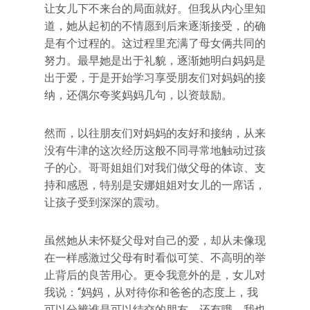
让女儿下不来台的局面就好。但我从内心里知
道，她从起初的不情愿到后来逐渐接受，的确
是有个过程的。这过程里充满了母女俩共同的
努力。最早她是出于礼貌，逐渐她明白妈妈是
出于爱，于是开始学习享受朋友们对妈妈的接
纳，还偶尔夸奖妈妈几句，以资鼓励。
然而，以往朋友们对妈妈的友好和接纳，从来
没有牛津的这次经历这般不同寻常地触动过孩
子的心。哥哥姐姐们对我们做父母的体谅、支
持和感恩，特别是安娜姐姐对女儿的一席话，
让孩子受到深深的震动。
虽然她从未怀疑父母对自己的爱，却从未像现
在一样感激过父母有时看似可笑、不高明的举
止背后的良苦用心。更令我意外的是，女儿对
我说：“妈妈，从对待你和爸爸的态度上，我
可以分辨谁是可以结交的朋友。还有哦，我也