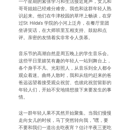
一个星期的紧张学习和生活接近尾声，女儿和
哥哥姐姐已经难分难舍。我也和这群年轻人熟
识起来。他们在牛津校园的草坪上畅谈，在穿
过St. Hilda’s 学院的小河上泛舟，在餐厅里团
坐讲笑话，在大师班里互相支持、鼓励和点
评。亲密的友情着实非常令人羡慕。
音乐节的高潮自然是周五晚上的学生音乐会。
这些平日里嬉笑有趣的年轻人一站到舞台上，
各个身手不凡、光彩照人，从音乐到全人都令
观众着迷。曲终人散时，我和从纽约赶来的爸
爸远远望着接受观众祝贺、也彼此祝贺留影的
年轻人们，开始不安地猜想接下来要发生的事
情。
这一群年轻人果不其然开始聚集。当我们慢慢
走向女儿的时候，马丁突然转向我，“嘿，要
不要和我们一道出去吃夜宵？估计半夜三更吃