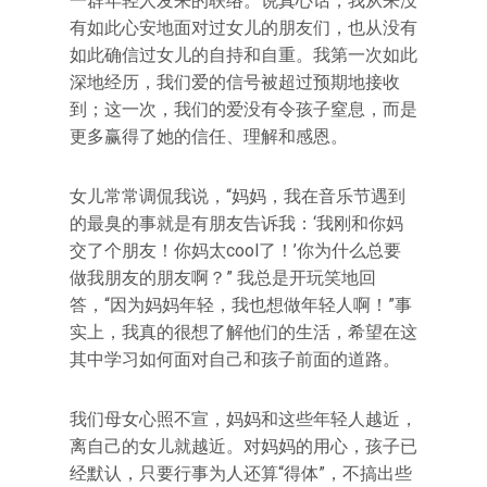
一群年轻人发来的联络。说真心话，我从来没
有如此心安地面对过女儿的朋友们，也从没有
如此确信过女儿的自持和自重。我第一次如此
深地经历，我们爱的信号被超过预期地接收
到；这一次，我们的爱没有令孩子窒息，而是
更多赢得了她的信任、理解和感恩。
女儿常常调侃我说，“妈妈，我在音乐节遇到
的最臭的事就是有朋友告诉我：‘我刚和你妈
交了个朋友！你妈太cool了！’你为什么总要
做我朋友的朋友啊？” 我总是开玩笑地回
答，“因为妈妈年轻，我也想做年轻人啊！”事
实上，我真的很想了解他们的生活，希望在这
其中学习如何面对自己和孩子前面的道路。
我们母女心照不宣，妈妈和这些年轻人越近，
离自己的女儿就越近。对妈妈的用心，孩子已
经默认，只要行事为人还算“得体”，不搞出些