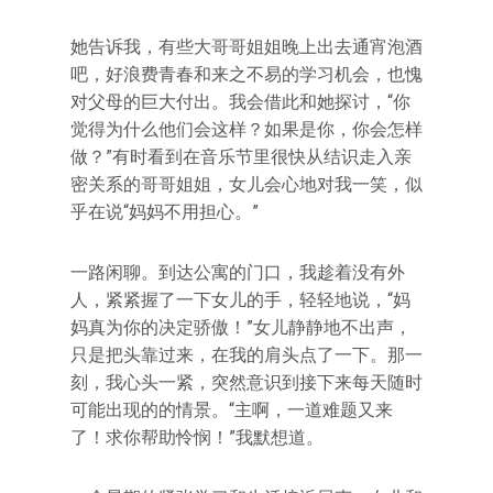
她告诉我，有些大哥哥姐姐晚上出去通宵泡酒
吧，好浪费青春和来之不易的学习机会，也愧
对父母的巨大付出。我会借此和她探讨，“你
觉得为什么他们会这样？如果是你，你会怎样
做？”有时看到在音乐节里很快从结识走入亲
密关系的哥哥姐姐，女儿会心地对我一笑，似
乎在说“妈妈不用担心。”
一路闲聊。到达公寓的门口，我趁着没有外
人，紧紧握了一下女儿的手，轻轻地说，“妈
妈真为你的决定骄傲！”女儿静静地不出声，
只是把头靠过来，在我的肩头点了一下。那一
刻，我心头一紧，突然意识到接下来每天随时
可能出现的的情景。“主啊，一道难题又来
了！求你帮助怜悯！”我默想道。