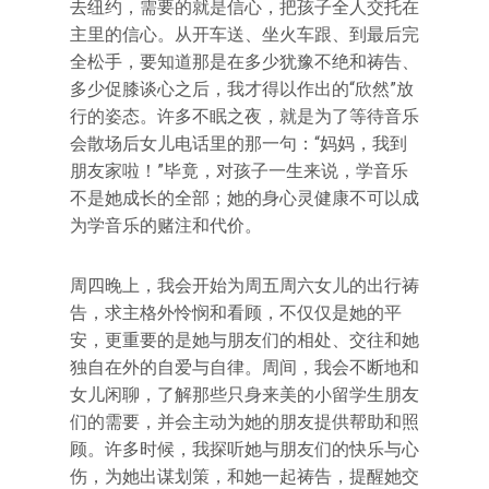
去纽约，需要的就是信心，把孩子全人交托在
主里的信心。从开车送、坐火车跟、到最后完
全松手，要知道那是在多少犹豫不绝和祷告、
多少促膝谈心之后，我才得以作出的“欣然”放
行的姿态。许多不眠之夜，就是为了等待音乐
会散场后女儿电话里的那一句：“妈妈，我到
朋友家啦！”毕竟，对孩子一生来说，学音乐
不是她成长的全部；她的身心灵健康不可以成
为学音乐的赌注和代价。
周四晚上，我会开始为周五周六女儿的出行祷
告，求主格外怜悯和看顾，不仅仅是她的平
安，更重要的是她与朋友们的相处、交往和她
独自在外的自爱与自律。周间，我会不断地和
女儿闲聊，了解那些只身来美的小留学生朋友
们的需要，并会主动为她的朋友提供帮助和照
顾。许多时候，我探听她与朋友们的快乐与心
伤，为她出谋划策，和她一起祷告，提醒她交