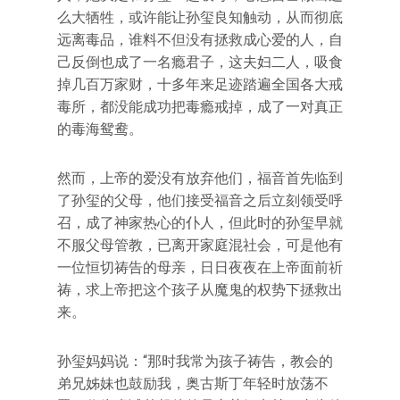
么大牺牲，或许能让孙玺良知触动，从而彻底
远离毒品，谁料不但没有拯救成心爱的人，自
己反倒也成了一名瘾君子，这夫妇二人，吸食
掉几百万家财，十多年来足迹踏遍全国各大戒
毒所，都没能成功把毒瘾戒掉，成了一对真正
的毒海鸳鸯。
然而，上帝的爱没有放弃他们，福音首先临到
了孙玺的父母，他们接受福音之后立刻领受呼
召，成了神家热心的仆人，但此时的孙玺早就
不服父母管教，已离开家庭混社会，可是他有
一位恒切祷告的母亲，日日夜夜在上帝面前祈
祷，求上帝把这个孩子从魔鬼的权势下拯救出
来。
孙玺妈妈说：“那时我常为孩子祷告，教会的
弟兄姊妹也鼓励我，奥古斯丁年轻时放荡不