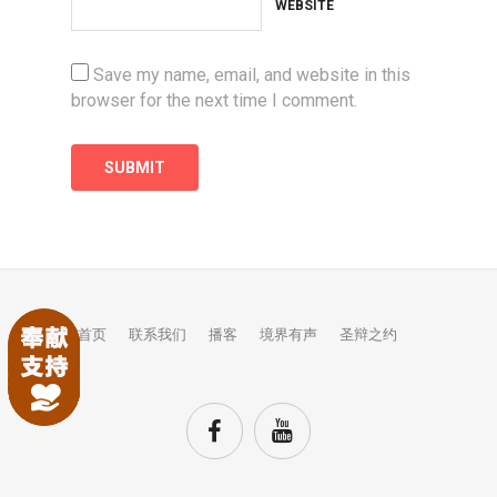
WEBSITE
Save my name, email, and website in this
browser for the next time I comment.
首页
联系我们
播客
境界有声
圣辩之约