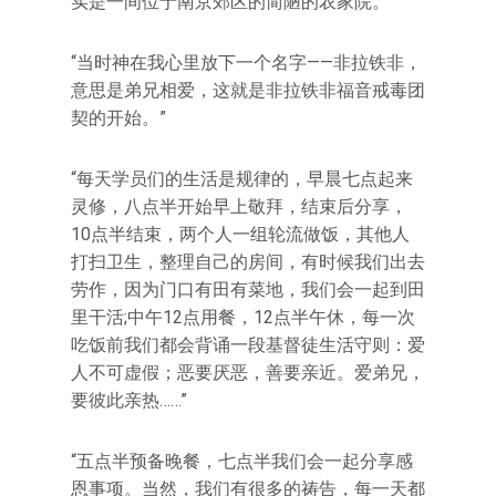
实是一间位于南京郊区的简陋的农家院。
“当时神在我心里放下一个名字——非拉铁非，
意思是弟兄相爱，这就是非拉铁非福音戒毒团
契的开始。”
“每天学员们的生活是规律的，早晨七点起来
灵修，八点半开始早上敬拜，结束后分享，
10点半结束，两个人一组轮流做饭，其他人
打扫卫生，整理自己的房间，有时候我们出去
劳作，因为门口有田有菜地，我们会一起到田
里干活;中午12点用餐，12点半午休，每一次
吃饭前我们都会背诵一段基督徒生活守则：爱
人不可虚假；恶要厌恶，善要亲近。爱弟兄，
要彼此亲热……”
“五点半预备晚餐，七点半我们会一起分享感
恩事项。当然，我们有很多的祷告，每一天都