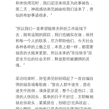
和米快用完时，我们还没来得及为此事祷告，
第二天，神就感动弟兄姊妹给我们送来了，类
似的奇妙事迹很多。”
“所以我们一直希望能将关怀的工作延续下
去，能有远期的跟踪，我们也确实在做，保持
和每一个人的联系，尽力帮助他们。今天社会
各种各样的上瘾之症，本质上都一样，都需要
福音的大能来更新。所以未来的“非拉铁非”应
是全方位的社会关怀，释放那些被捆绑的灵
魂。”
采访结束时，孙玺弟兄轻轻唱起了一首自编自
弹的福音戒毒歌曲：“曾在人群中迷失，曾在
迷失中跌倒，满身是淤泥，整个心是伤口，流
浪的人快回头，孤单的日子不好过，主耶稣祂
就在你前头，紧紧抓住，别错过!北风吹起，
我心颤抖，你的伤口是否仍旧在痛?卸下你的