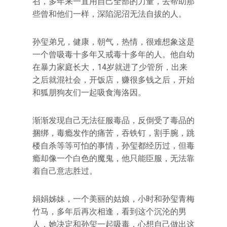
召，多年来一直用自己全部的力量，去帮助那
些曾和他们一样，深陷泥沼无法自拔的人。
孙玺弟兄，健康，朝气，热情，很难想象这是
一个曾吸毒十多年又戒毒十多年的人。他自幼
在暴力家庭长大，14岁就进了少管所，出来
之后就混社会，开饭店，赚很多钱之后，开始
和狐朋狗友们一起吸食海洛因。
渐渐发现自己无法征服毒品，反倒受了毒品的
捆绑，毒瘾发作的痛苦，吞铁钉，割手腕，跳
楼自杀等等可怕的事情，孙玺都经历过，但毒
瘾却像一个白色的魔鬼，他只能臣服，无法靠
着自己意志胜过。
娟娟姊妹，一个美丽的姑娘，小时和孙玺青梅
竹马，多年后再次相逢，看到这个沉沦的男
人，她决定和孙玺一起吸毒，心想自己做出这