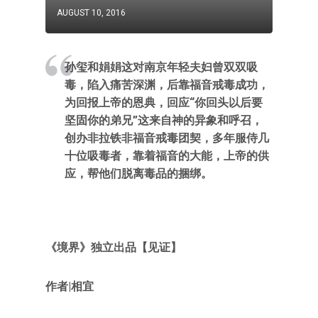
AUGUST 10, 2016
孙玺和娟娟这对南京年轻夫妇曾双双吸
毒，陷入痛苦深渊，后靠福音戒毒成功，
为回报上帝的恩典，回应“你回头以后要
坚固你的弟兄”这来自神的异象和呼召，
创办非拉铁非福音戒毒团契，多年服侍几
十位吸毒者，靠着福音的大能，上帝的供
应，帮他们脱离毒品的捆绑。
《境界》独立出品【见证】
作者|相宜