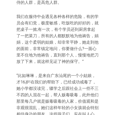
侍的人群，是高危人群。
我们在服侍中会遇见各种各样的危险，有的学
员会有幻觉，极度敏感，吃饭吃的好好的，就
把桌子一掀;有一次，有个学员还到厨房拿起
了一把菜刀，所有的人都默默地为他祷告，娟
娟，这个柔弱的姑娘，却非常平静，她走到他
的面前，非常镇定地问，你要做什么?一面心
里不住地为他祷告，直到那个人，慢慢地把刀
放了下来，就这样见证了神的保守。”
“比如琳琳，是来自广东汕尾的一个小姑娘，
才16岁!在我们的帮助下，已经成功戒毒了，
她小学都没读完，辍学之后跟社会上一些不三
不四的人混在一起，帮人贩毒吸毒，此外他们
那里每几户就是贩毒吸毒的人家，价值观和是
非观很混乱，她们这样年轻的小女孩就会特别
相信身边的朋友，这些孩子们，实在叫人心