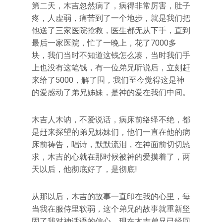
第二天，木吉忽然病了，病得非常厉害，肚子
疼，人虚弱，痛苦到了一个地步，就是我们把
他送了三家医院抢救，医生都无从下手，直到
最后一家医院，忙了一晚上，花了7000多
块，我们当时不知道这钱怎么凑，当时我们手
上也没有这笔钱，有一位弟兄听说后，立刻赶
来给了5000，解了围，我们至今觉得这是神
的爱感动了弟兄姊妹，是神的爱在我们中间。
木吉人木讷，不爱说话，病床前络绎不绝，都
是赶来探望的弟兄姊妹们，他们一直在他的病
床前祷告，唱诗，默默流泪，在神面前切切恳
求，木吉的心就在那时候被神的爱摸着了，两
天以后，他彻底好了，是彻底!
从那以后，木吉的故事一直印在我的心里，每
当我在服侍里软弱，这个弟兄的故事就重新坚
固了我对神话语的信心，现在木吉弟兄已经回