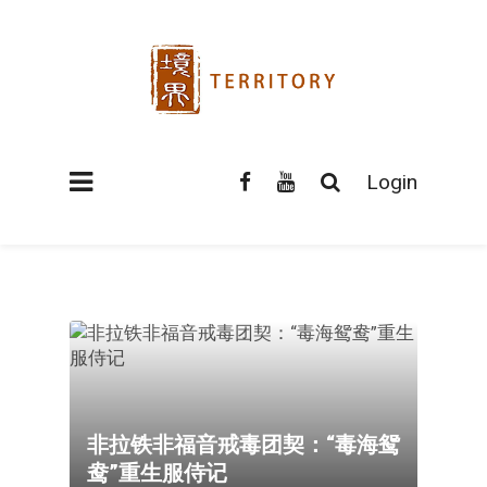
Login
非拉铁非福音戒毒团契：“毒海鸳
鸯”重生服侍记