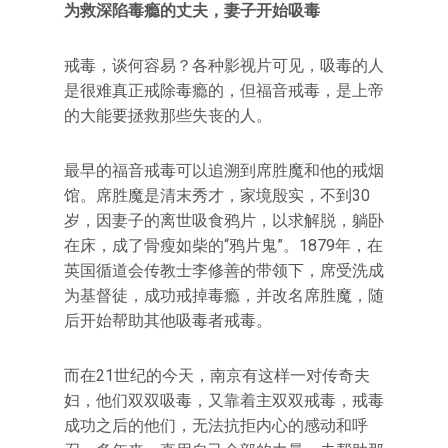
为救深陷毒瘾的丈夫，妻子开始吸毒
戒毒，谈何容易？各种影视片可见，吸毒的人
是很难真正戒除毒瘾的，但福音戒毒，是上帝
的大能要拯救那些失丧的人。
最早的福音戒毒可以追溯到席胜魔和他的戒烟
馆。席胜魔是清末秀才，家境殷实，不到30
岁，因妻子的离世吸食鸦片，以求解脱，躺卧
在床，成了骨瘦如柴的“鸦片鬼”。1879年，在
英国循道会传教士李修善的带领下，席受洗成
为基督徒，成功戒掉毒瘾，并改名席胜魔，随
后开始帮助其他吸毒者戒毒。
而在21世纪的今天，南京有这样一对传奇夫
妇，他们双双吸毒，又靠着主双双戒毒，戒毒
成功之后的他们，无法抗拒内心的感动和呼