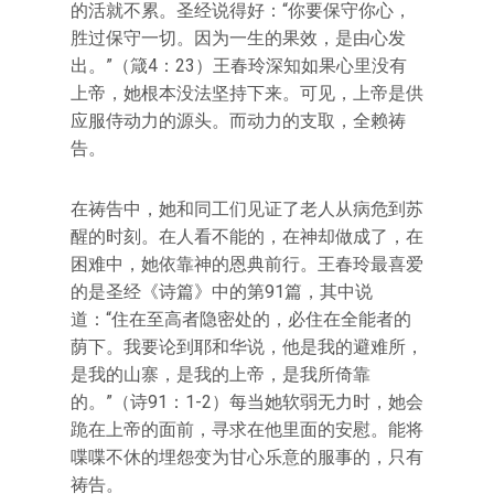
的活就不累。圣经说得好：“你要保守你心，
胜过保守一切。因为一生的果效，是由心发
出。”（箴4：23）王春玲深知如果心里没有
上帝，她根本没法坚持下来。可见，上帝是供
应服侍动力的源头。而动力的支取，全赖祷
告。
在祷告中，她和同工们见证了老人从病危到苏
醒的时刻。在人看不能的，在神却做成了，在
困难中，她依靠神的恩典前行。王春玲最喜爱
的是圣经《诗篇》中的第91篇，其中说
道：“住在至高者隐密处的，必住在全能者的
荫下。我要论到耶和华说，他是我的避难所，
是我的山寨，是我的上帝，是我所倚靠
的。”（诗91：1-2）每当她软弱无力时，她会
跪在上帝的面前，寻求在他里面的安慰。能将
喋喋不休的埋怨变为甘心乐意的服事的，只有
祷告。