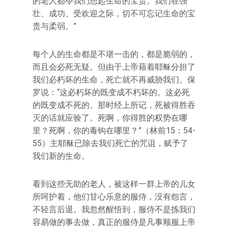
的老人都令我们想起生命的宝贵。我们在强
壮、成功、受欢迎之际，切不可忘记生命的宝
贵与柔弱。”
每个人的生命都是不堪一击的，都是脆弱的，
而且会必死无疑。但由于上帝藉着耶稣分担了
我们必朽坏的生命，死亡就不再威胁我们。保
罗说：“这必朽坏的既变成不朽坏的。这必死
的既变成不死的。那时经上所记，死被得胜吞
灭的话就应验了。死啊，你得胜的权势在哪
里？死啊，你的毒钩在哪里？”（林前15：54-
55）主耶稣已除去我们死亡的咒诅，赋予了
我们新的生命。
看到这些无助的老人，被这样一群上帝的儿女
所呵护着，他们甘心乐意的服侍，没有怨言，
不轻言后退。我忽然醒悟到，服侍不是拣我们
容易做的事去做，真正的服侍是凡事顺服上帝