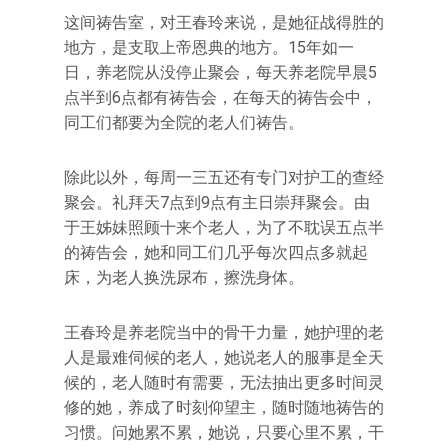
这间祷告室，对王春玲来说，是她征战得胜的
地方，是支取上帝恩典的地方。15年如一
日，养老院从没停止聚会，每天养老院早晨5
点半到6点都有祷告会，在每天的祷告会中，
同工们都要为全院的老人们祷告。
除此以外，每周一三五还有专门对护工的查经
聚会。礼拜天7点到9点有主日崇拜聚会。由
于王姊妹照顾十来个老人，为了不耽误五点半
的祷告会，她和同工们几乎每次四点多就起
床，为老人换洗尿布，擦洗身体。
王春玲是养老院当中的骨干力量，她护理的老
人是最难伺候的老人，她说老人的服事是全天
候的，老人随时有需要，无法抽出更多时间灵
修的她，养成了时刻仰望主，随时随地祷告的
习惯。问她累不累，她说，只要心里不累，干