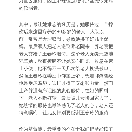
力量去服侍，因主耶稣也是服侍那些无依无靠
的软弱者。
其中，最让她难忘的经历是，她服侍过一个摔
伤后来这里疗养的80多岁的老人，入院以
前，常常是无理取闹，导致她换了好几个保
姆。最后家人把老人送到养老院来，养老院把
老人交给了王春玲服侍。这个老人无缘无故地
咒骂她，整夜折腾不让她安心睡觉，故意在床
上小便，她不得不一天几次给老人换洗被单，
然而王春玲在委屈中仰望上帝，想着耶稣曾经
也是受尽羞辱，这样才得了安慰和力量。然而
上帝并没有忘记她的忠心服侍，在她的照料
下，老人不断好转，最后被儿女接回家去了，
她热情的服侍也最终感化了老人的心，老人还
特意嘱咐，让儿女特别要感谢王春玲的服侍。
作为基督徒，最重要的不在于我们把圣经读了