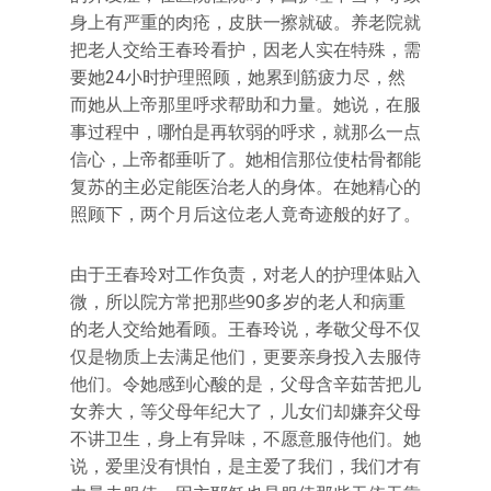
身上有严重的肉疮，皮肤一擦就破。养老院就
把老人交给王春玲看护，因老人实在特殊，需
要她24小时护理照顾，她累到筋疲力尽，然
而她从上帝那里呼求帮助和力量。她说，在服
事过程中，哪怕是再软弱的呼求，就那么一点
信心，上帝都垂听了。她相信那位使枯骨都能
复苏的主必定能医治老人的身体。在她精心的
照顾下，两个月后这位老人竟奇迹般的好了。
由于王春玲对工作负责，对老人的护理体贴入
微，所以院方常把那些90多岁的老人和病重
的老人交给她看顾。王春玲说，孝敬父母不仅
仅是物质上去满足他们，更要亲身投入去服侍
他们。令她感到心酸的是，父母含辛茹苦把儿
女养大，等父母年纪大了，儿女们却嫌弃父母
不讲卫生，身上有异味，不愿意服侍他们。她
说，爱里没有惧怕，是主爱了我们，我们才有