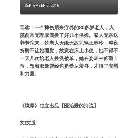
SEPTEMBER 2, 2016
导读：一个摔伤后来疗养的80多岁老人，入
院前常无理取闹换了好几个保姆。家人无奈送
养老院来，这老人无缘无故咒骂王春玲，整夜
折腾不让她睡觉，故意在床上小便，她不得不
一天几次给老人换洗被单，她在委屈中仰望上
帝，想着耶稣曾经也是受尽羞辱，才得了安慰
和力量。
《境界》独立出品【医治爱的河流】
文|文道