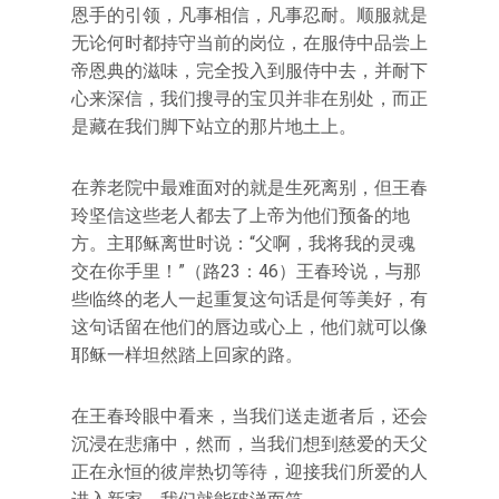
恩手的引领，凡事相信，凡事忍耐。顺服就是
无论何时都持守当前的岗位，在服侍中品尝上
帝恩典的滋味，完全投入到服侍中去，并耐下
心来深信，我们搜寻的宝贝并非在别处，而正
是藏在我们脚下站立的那片地土上。
在养老院中最难面对的就是生死离别，但王春
玲坚信这些老人都去了上帝为他们预备的地
方。主耶稣离世时说：“父啊，我将我的灵魂
交在你手里！”（路23：46）王春玲说，与那
些临终的老人一起重复这句话是何等美好，有
这句话留在他们的唇边或心上，他们就可以像
耶稣一样坦然踏上回家的路。
在王春玲眼中看来，当我们送走逝者后，还会
沉浸在悲痛中，然而，当我们想到慈爱的天父
正在永恒的彼岸热切等待，迎接我们所爱的人