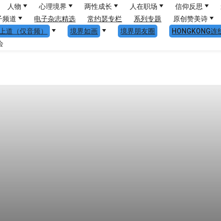
人物
心理境界
两性成长
人在职场
信仰反思
子频道
电子杂志精选
常约瑟专栏
系列专题
原创赞美诗
上道（仅音频）
境界如画
境界朋友圈
HONGKONG连
会