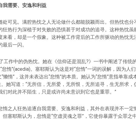
自我需要、安逸和利益
随处可见。满腔热忱之人无论做什么都能脱颖而出。但热忱也分
的狂热行为深植于对失败的恐惧甚于对成功的追寻。这种热忱虽
度来看，却是一个假象。这种被工作背后的工作所驱动的热忱无
的最后一闪。
出了工作中的伪热忱。她在《信仰还是混乱?》一书中阐述了传统
h)的“怠惰”(acedia)。塞耶斯认为这是对“怠惰”一词的误解，因为人
s)来定义“懒惰”，这并未表达出“怠惰”的本质。她认为“怠惰”意指单靠
人生。她写道：“无所信，无所爱，无所恨，无所追寻，生无所求，
我们对此并不陌生，只是或许尚未意识到它也是重罪。”
怠惰之人狂热追逐自我需要、安逸和利益，其外在表现并不一定
。但塞耶斯认为，怠惰是“空虚灵魂之罪”，它使你暴露于众罪之