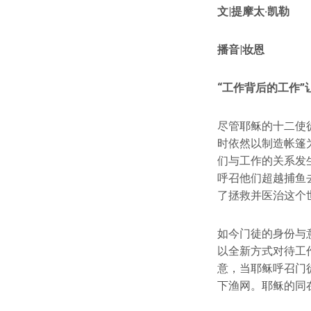
文|提摩太·凯勒
播音|妆恩
“工作背后的工作”
尽管耶稣的十二使
时依然以制造帐篷
们与工作的关系发
呼召他们超越捕鱼去
了拯救并医治这个
如今门徒的身份与
以全新方式对待工
意，当耶稣呼召门
下渔网。耶稣的同