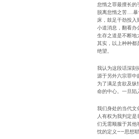
怠惰之罪最擅长的
脱离怠惰之苦……
床，鼓足干劲投入
小道消息，翻看办
生存之道是不断地
其实，以上种种都
绝望。
我认为这段话深刻
源于另外六宗罪中
为了满足贪欲及纵
命的中心。一旦陷
我们身处的当代文
人有权为我判定是
们无需顺服于其他
忱的定义——思想