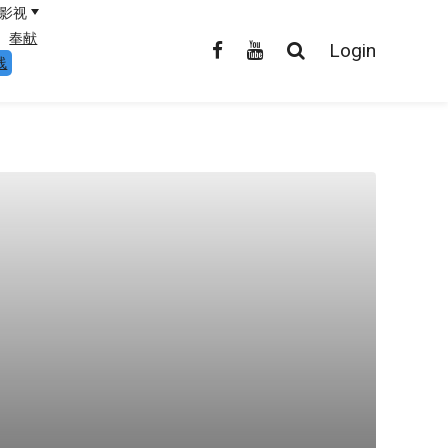
影视
奉献
Login
线