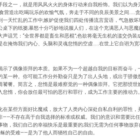
手段之一，就是用风风火火的身体行动来自我粉饰。我们以为身
暴食营造出吃喝玩乐的欢愉气氛，奔走于不同的良辰美景之间……
到一天忙乱的工作中;嫉妒促使我们四处传播流言蜚语，气急败坏
公桌下的纸篓;暴怒十分巧妙地说服人们，在这个充满恶人与恶魔
大声诅咒：“全世界都是畜生和恶棍”;色欲将毫无生机的滥交伪装
是在掩饰我们内心、头脑和灵魂怠惰的空虚……在世上它自诩为宽
揭示了偶像崇拜的本质。如果不为一个超越自我的目标而奋斗，
的某一种。你可能工作分外勤奋只是为了出人头地，或出于骄傲
情饕餮。简言之，怠惰是最难察觉的一种偶像崇拜。它把那愤世
入怠惰，你会放任最可怕的恶行和罪行，成为工作主要的推动力
化在某些方面好比魔戒，放大了人类内心深处自私自利的罪性，
非——不存在高于自我选择的标准或权威。我们的意识和需要比任
事物，我们自己的幸福快乐是最重要的;我们无需为任何事物放弃
耶稣的受难——是为了他人而牺牲自己的自由。