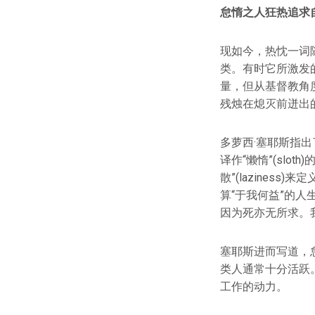
怠惰之人狂热追求
现如今，热忱一词
类。有时它所激发
量，但从基督教角
残烛在熄灭前迸出
多萝西·塞耶斯指
译作“懒惰”(slot
散”(lazines
算“于我何益”的
因为死亦无所求。
塞耶斯进而写道，
类人通常十分活跃
工作的动力。