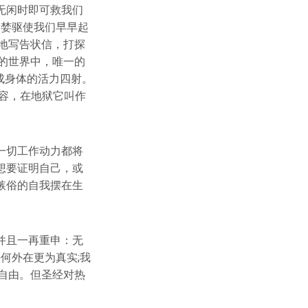
无闲时即可救我们
贪婪驱使我们早早起
地写告状信，打探
的世界中，唯一的
成身体的活力四射。
容，在地狱它叫作
一切工作动力都将
想要证明自己，或
嫉俗的自我摆在生
。
并且一再重申：无
何外在更为真实;我
自由。但圣经对热