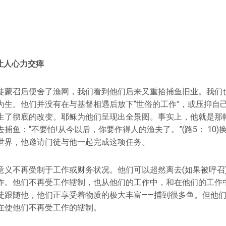
让人心力交瘁
徒蒙召后便舍了渔网，我们看到他们后来又重拾捕鱼旧业。我们
为生。他们并没有在与基督相遇后放下“世俗的工作”，或压抑自
生了彻底的改变。耶稣为他们呈现出全景图。事实上，他就是那
捕鱼：“不要怕!从今以后，你要作得人的渔夫了。”(路5： 10
世界，他邀请门徒与他一起完成这项任务。
意义不再受制于工作或财务状况。他们可以超然离去(如果被呼召
作。他们不再受工作辖制，也从他们的工作中，和在他们的工作
徒跟随他，他们正享受着物质的极大丰富——捕到很多鱼。但他
在使他们不再受工作的辖制。