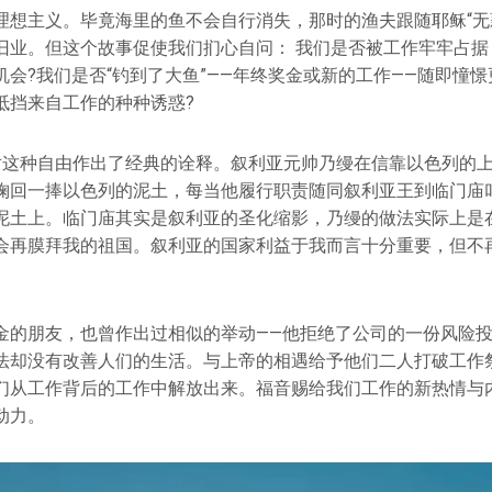
理想主义。毕竟海里的鱼不会自行消失，那时的渔夫跟随耶稣“无
旧业。但这个故事促使我们扪心自问： 我们是否被工作牢牢占据
会?我们是否“钓到了大鱼”——年终奖金或新的工作——随即憧憬
抵挡来自工作的种种诱惑?
对这种自由作出了经典的诠释。叙利亚元帅乃缦在信靠以色列的
掬回一捧以色列的泥土，每当他履行职责随同叙利亚王到临门庙
泥土上。临门庙其实是叙利亚的圣化缩影，乃缦的做法实际上是在
会再膜拜我的祖国。叙利亚的国家利益于我而言十分重要，但不
金的朋友，也曾作出过相似的举动——他拒绝了公司的一份风险
法却没有改善人们的生活。与上帝的相遇给予他们二人打破工作
们从工作背后的工作中解放出来。福音赐给我们工作的新热情与
动力。