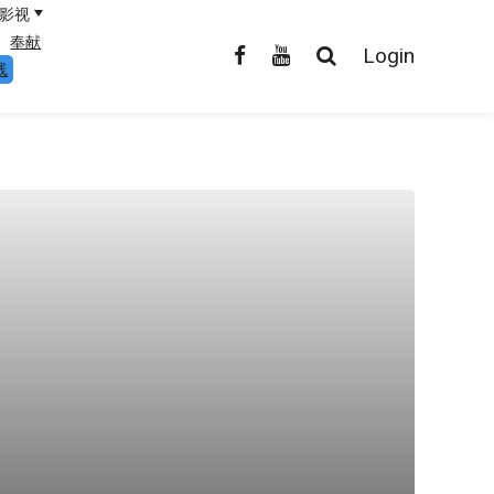
影视
奉献
Login
线