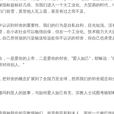
保指标超标好几倍。当我们进入一个大工业化、大贸易的时代，
扫门前雪，莫管他人瓦上霜，甚至有过之而不及。
中认识到邻舍的重要性。我们的行为是自私自利，目光短浅。没
理，在小农社会可以勉强自保，但在一个工业化、技术能力大大
，自己所排放的污染输送给远处你不认识的邻舍，你自己也承受
命，一是爱你的上帝，二是爱你的邻舍。“爱人如己”，耶稣说：“
样对待别人。”
，把邻舍的概念扩展到了全国乃至全球，然而我们的邻舍观念却
撒玛利亚人的故事，与如何爱人如己有关。宗教人士试图考验耶稣
该领袖群伦的宗教领袖们，就是祭司和利未人，面对一个被打伤