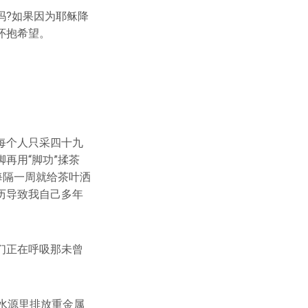
吗?如果因为耶稣降
怀抱希望。
每个人只采四十九
再用“脚功”揉茶
每隔一周就给茶叶洒
历导致我自己多年
们正在呼吸那未曾
水源里排放重金属