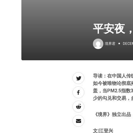
平安夜
境界君
DECEM
导读：在中国人传
如今被唯物论彻底
盖，当PM2.5指
少的勾兑和交易，
《境界》独立出品
文|江登兴