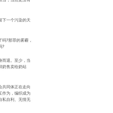
留下一个污染的天
了吗?那罪的雾霾，
吗?
身而退。至少，当
鲜奶售卖给奶站
会共同体正在走向
互作为，编织成为
自私自利、无情无