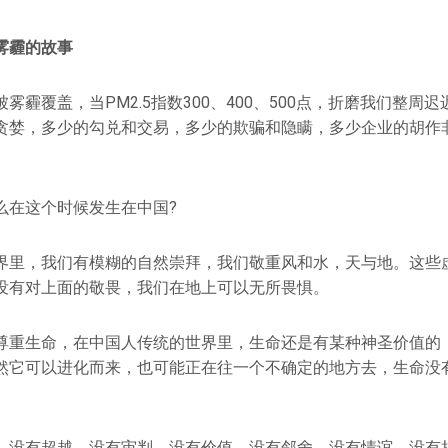
雾霾的故事
雾霾覆盖，当PM2.5指数300、400、500点，折磨我们整周
贪婪，多少的勾兑和交易，多少的欺骗和隐瞒，多少企业的胡作
么在这个时候发生在中国?
界里，我们有模糊的自然崇拜，我们敬重风和水，天与地。这些
没有对上面的敬畏，我们在地上可以无所畏惧。
尊重生命，在中国人传统的世界里，生命还是有某种神圣价值的
然它可以进化而来，也可能正在往一个不确定的地方去，生命没
，没有超越、没有审判、没有价值、没有邻舍、没有情谊、没有