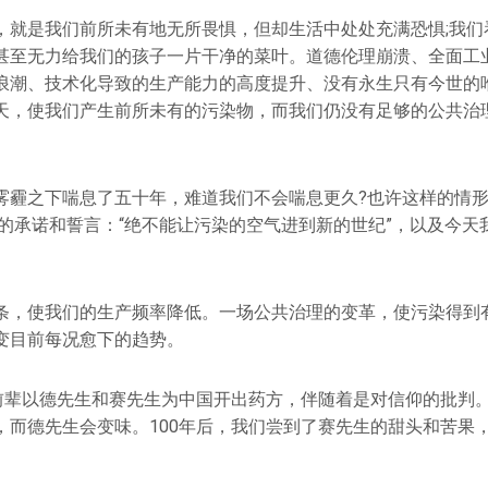
，就是我们前所未有地无所畏惧，但却生活中处处充满恐惧;我们
甚至无力给我们的孩子一片干净的菜叶。道德伦理崩溃、全面工
浪潮、技术化导致的生产能力的高度提升、没有永生只有今世的
天，使我们产生前所未有的污染物，而我们仍没有足够的公共治
雾霾之下喘息了五十年，难道我们不会喘息更久?也许这样的情
报的承诺和誓言：“绝不能让污染的空气进到新的世纪”，以及今天我
条，使我们的生产频率降低。一场公共治理的变革，使污染得到
变目前每况愈下的趋势。
的前辈以德先生和赛先生为中国开出药方，伴随着是对信仰的批判
，而德先生会变味。100年后，我们尝到了赛先生的甜头和苦果