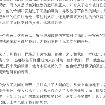
观者。而本来是以色列仇敌的撒玛利亚人，却介入了这个被打伤
心，他的怜悯和爱越过了民族的世仇，导致他停下自己的脚步，
把自己的牲口让给他，带他到旅店，还允诺将来支付他的治疗费
人承担了无限支付的义务。这就是邻舍。
一个邻舍，这邻舍以足够肝胆和诚信的方式对待我们。平安夜的
的祂来俯就卑微的我们，为我们承担了无限支付的任务。
来了，和我们一样经历十月怀胎。祂生下来，和我们一样吃奶，
柴打水……当耶稣基督降世成为人的时候，他和我们一样，他生在
历过四十天的饥饿。他有木匠粗糙的手，他也经历过极深的孤独
能安慰所有的苦痛。
帝介入了人间的痛苦，并且承担了人间的恶。从天上垂顾地下，
质是关怀、介入和承担，耶稣不仅介入了人类的处境，而且耶稣
在十字架上为我们的罪垫付救赎的代价，承受上帝的责打。因此
耶稣，上帝也成了我们的邻舍。