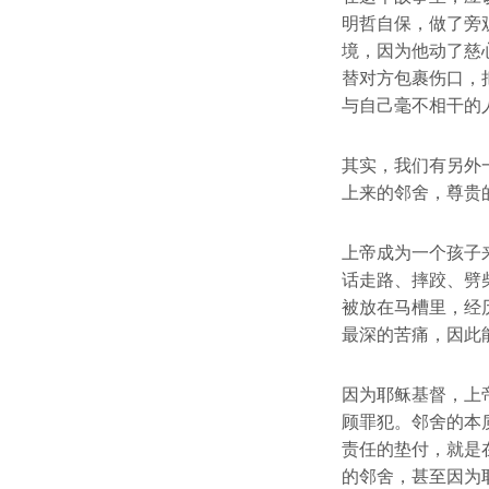
明哲自保，做了旁
境，因为他动了慈
替对方包裹伤口，
与自己毫不相干的
其实，我们有另外
上来的邻舍，尊贵
上帝成为一个孩子
话走路、摔跤、劈
被放在马槽里，经
最深的苦痛，因此
因为耶稣基督，上
顾罪犯。邻舍的本
责任的垫付，就是
的邻舍，甚至因为