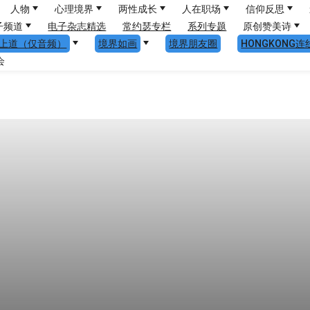
人物
心理境界
两性成长
人在职场
信仰反思
子频道
电子杂志精选
常约瑟专栏
系列专题
原创赞美诗
上道（仅音频）
境界如画
境界朋友圈
HONGKONG连
会