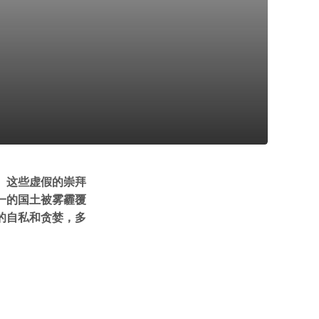
。这些虚假的崇拜
一的国土被雾霾覆
少的自私和贪婪，多