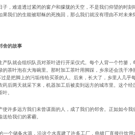
日子，难道透过紧闭的窗户和朦胧的天空，不是我们仰望的时刻
如果我们的生能被耶稣的死挽回，那么我们就没有理由不对未来
邻舍的故事
生产队就会组织队员对茶叶进行开采仪式。每个人背一个竹篓，
绿的茶叶泡在大海碗里。那时加工茶叶用脚踩，乡亲还会洗干净脚
”不过是把脚上的污垢传给买茶的人。后来，长大了，乡里人几乎
农药后两天就采下来，机器加工后被卖到远方的城市里。这个经
茶叶。
产使许多远方我们未曾谋面的人，成了我们的邻舍。正如如今我
输送给我们的雾霾。
门的一个储备水源，沿这个水库建了许多工厂，电镀厂直接往饮用