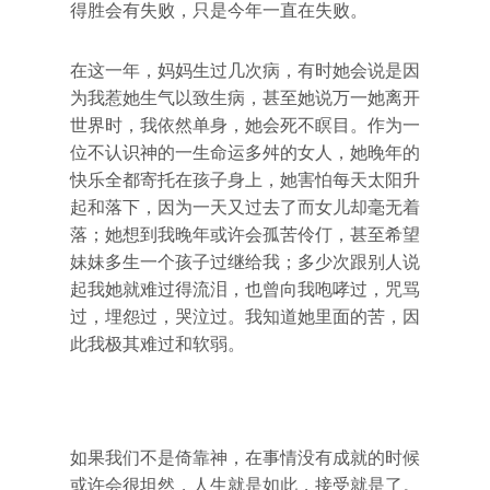
得胜会有失败，只是今年一直在失败。
在这一年，妈妈生过几次病，有时她会说是因
为我惹她生气以致生病，甚至她说万一她离开
世界时，我依然单身，她会死不瞑目。作为一
位不认识神的一生命运多舛的女人，她晚年的
快乐全都寄托在孩子身上，她害怕每天太阳升
起和落下，因为一天又过去了而女儿却毫无着
落；她想到我晚年或许会孤苦伶仃，甚至希望
妹妹多生一个孩子过继给我；多少次跟别人说
起我她就难过得流泪，也曾向我咆哮过，咒骂
过，埋怨过，哭泣过。我知道她里面的苦，因
此我极其难过和软弱。
如果我们不是倚靠神，在事情没有成就的时候
或许会很坦然，人生就是如此，接受就是了。