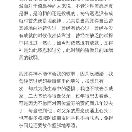
然而对于倚靠神的人来说，不管这种倚靠是真
是假，是迫切的还是投机的，祷告迟迟没有成
就时首先便是埋怨神，尤其是当我觉得自己曾
真诚地向祂祷告过，曾经有信心过，曾经在没
有成就的时候依然倚靠过，曾经在缺乏的试探
中得胜过，然而，如今却依然没有成就，觉得
神是如此残忍和过分，此时我的骄傲只能加增
我的软弱。
我觉得神不能体会我的软弱，因为没结婚，我
曾经历过妈妈歇斯底里的哭泣，虽然只有一
次，却成为我生命中的恐惧；我也不敢去亲戚
家，二大爷长得很像父亲，过年很想去看他，
可是因为不愿面对四位堂哥的责问而几年没去
了，每当想到他，对父亲的思念便涌上心头；
也有很多叔叔阿姨朋友同学也不再联系，免得
被问起还要故作坚强地寒暄。