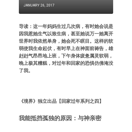
JANUARY 26, 2017
导读：这一年妈妈生过几次病，有时她会说是
因我惹她生气以致生病，甚至她说万一她离开
世界时我依然单身，她会死不瞑目。这样的软
弱使我生命起伏，有时早上在神面前祷告，雄
赳赳气昂昂地上班，下午身体疲惫属灵软弱，
晚上极其糟糕，对过年和回家的恐惧仿佛淹没
了我。
《境界》独立出品【回家过年系列之四】
我能抵挡孤独的原因：与神亲密