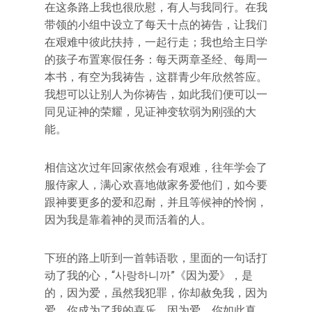
在这条路上我也很欣慰，有人与我同行。在我
带领的小组中设立了每天十点的祷告，让我们
在艰难中彼此扶持，一起行走；我也给主日学
的孩子布置寒假任务：每天两章圣经、每周一
本书，有空为我祷告，这群青少年欣然答应。
我想可以让别人为你祷告，如此我们便可以一
同见证神的荣耀，见证神变软弱为刚强的大
能。
相信这次过年回家依然会有艰难，往年学会了
服侍家人，满心欢喜地做家务爱他们，如今要
跟神要更多的爱和忍耐，并且等候神的怜悯，
因为我是靠着神的灵而活着的人。
下班的路上听到一首韩语歌，里面的一句话打
动了我的心，“사랑하니까”《因为爱》，是
的，因为爱，虽然我犯罪，你却赦免我，因为
爱，你成为了我的喜乐，因为爱，你如此真