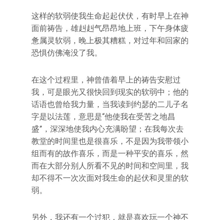
这样的软弱使我生命起起伏伏，有时早上在神
面前祷告，雄赳赳气昂昂地上班，下午身体疲
惫属灵软弱，晚上极其糟糕，对过年和回家的
恐惧仿佛淹没了我。
在这个过程里，神曾借着早上的祷告安慰过
我，可是眼光又很快回到现实的软弱中；他的
话语也曾给我力量，当我读到约瑟的二儿子名
字是以法莲，意思是“他使我在受苦之地昌
盛”，深深地使我内心充满盼望；在我每次去
教堂的时间里也是很喜乐，不是因为我带领小
组而有的故作喜乐，而是一种平安的喜乐，然
而在大部分别人所看不见的时间和空间里，我
却不得不一次次面对我生命的起伏和灵里的软
弱。
另外，我还有一个过犯，就是喜欢玩一个神不