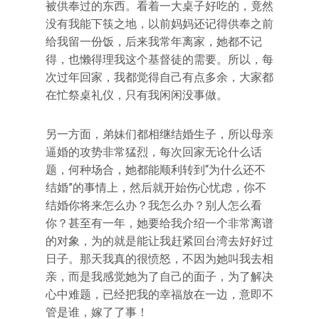
被供奉过的东西。看着一大桌子好吃的，竟然
没有我能下筷之地，以前妈妈还记得供奉之前
给我留一份饭，后来我常年离家，她都不记
得，也懒得理我这个基督徒的需要。所以，每
次过年回家，我都觉得自己有点多余，大家都
在忙祭桌礼仪，只有我闲闲没事做。
另一方面，弟妹们都相继结婚生子，所以母亲
逼婚的攻势非常猛烈，每次回家无论什么话
题，何种场合，她都能顺利转到“为什么还不
结婚”的事情上，然后就开始伤心忧虑，你不
结婚你将来怎么办？我怎么办？别人怎么看
你？甚至有一年，她要给我介绍一个非常离谱
的对象，为的就是能让我赶紧回台湾去好好过
日子。那天我真的很愤怒，不因为她叫我去相
亲，而是我感觉她为了自己的面子，为了解决
心中难题，已经把我的幸福放在一边，意即不
管是谁，嫁了了事！