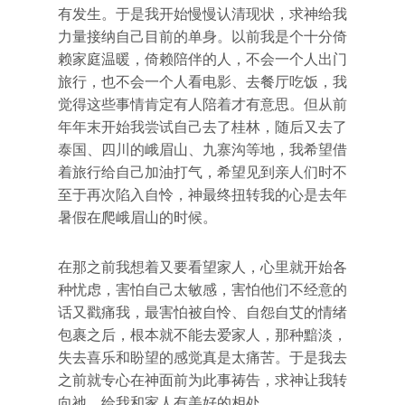
有发生。于是我开始慢慢认清现状，求神给我
力量接纳自己目前的单身。以前我是个十分倚
赖家庭温暖，倚赖陪伴的人，不会一个人出门
旅行，也不会一个人看电影、去餐厅吃饭，我
觉得这些事情肯定有人陪着才有意思。但从前
年年末开始我尝试自己去了桂林，随后又去了
泰国、四川的峨眉山、九寨沟等地，我希望借
着旅行给自己加油打气，希望见到亲人们时不
至于再次陷入自怜，神最终扭转我的心是去年
暑假在爬峨眉山的时候。
在那之前我想着又要看望家人，心里就开始各
种忧虑，害怕自己太敏感，害怕他们不经意的
话又戳痛我，最害怕被自怜、自怨自艾的情绪
包裹之后，根本就不能去爱家人，那种黯淡，
失去喜乐和盼望的感觉真是太痛苦。于是我去
之前就专心在神面前为此事祷告，求神让我转
向祂，给我和家人有美好的相处。