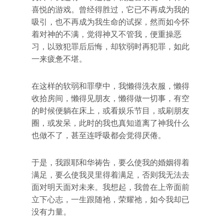
喜悦的游戏。曾经得胜过，它已不再成为我的
吸引，也不再成为我生命的试探，然而如今怀
着对神的不满，觉得神又不管我，便重操恶
习，以致犯罪后后悔，却软弱时再犯罪，如此
一来疲惫不堪。
在这样的软弱和罪孽中，我懒得洗衣服，懒得
收拾房间，懒得见朋友，懒得做一切事，有空
的时候便躺在床上，或看娱乐节目，或刷朋友
圈，或发呆，此时的我也真知道离了神我什么
也做不了，甚至连呼吸都会觉得厌倦。
于是，我跟耶和华祷告，要么使我的婚姻得着
满足，要么使我灵里得着满足，否则我无法去
面对明天面对未来。我想起，我曾在上帝面前
立下心志，一生跟随祂，荣耀祂，如今我却已
没有力量。