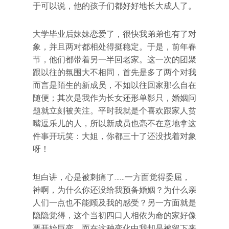
于可以说，他的孩子们都好好地长大成人了。
大学毕业后妹妹恋爱了，很快我弟弟也有了对
象，并且两对都相处得挺稳定。于是，前年春
节，他们都带着另一半回老家。这一次的团聚
跟以往的氛围大不相同，首先是多了两个对我
而言是陌生的新成员，不如以往回家那么自在
随便；其次是我作为长女还形单影只，婚姻问
题就立刻被关注。平时我就是个喜欢跟家人贫
嘴逗乐儿的人，所以新成员也毫不在意地拿这
件事开玩笑：大姐，你都三十了还没找着对象
呀！
坦白讲，心是被刺痛了……一方面觉得委屈，
神啊，为什么你还没给我预备婚姻？为什么亲
人们一点也不能顾及我的感受？另一方面就是
隐隐觉得，这个当初四口人相依为命的家好像
要开始巨变，而在这种变化中我却是被留下来