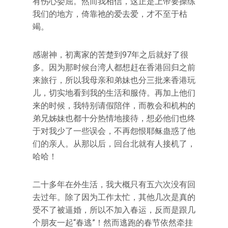
有伤心委屈。然而我相信，这正是上帝要操练
我们的地方，倚靠祂的爱去爱，才不至于枯
竭。
感谢神，初离家的苦楚到97年之后就好了很
多。因为那时候台湾人都想赶在香港回归之前
来旅行，所以我母亲和弟妹也分三批来香港玩
儿，切实地看到我的生活和服侍。再加上他们
来的时候，我特别请假陪伴，而教会和机构的
弟兄姊妹也都十分热情地接待，想必他们也终
于对我少了一些误会，不再怨恨耶稣蛊惑了他
们的亲人。从那以后，回台北就有人接机了，
哈哈！
二十多年在外生活，我大概只有五六次没有回
去过年。除了因为工作太忙，其他几次是真的
受不了被逼婚，所以不加入春运，反而是跟几
个朋友一起“春逃”！然而逃跑的春节依然牵挂