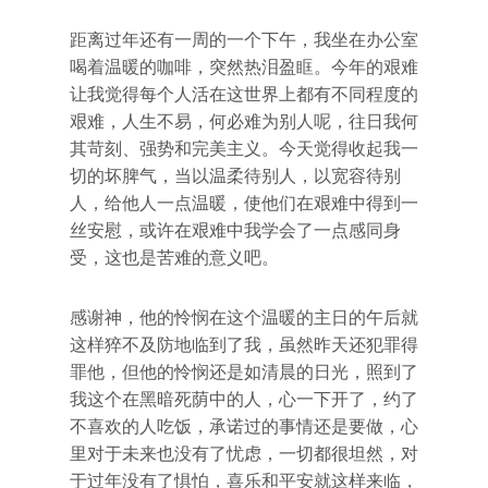
距离过年还有一周的一个下午，我坐在办公室
喝着温暖的咖啡，突然热泪盈眶。今年的艰难
让我觉得每个人活在这世界上都有不同程度的
艰难，人生不易，何必难为别人呢，往日我何
其苛刻、强势和完美主义。今天觉得收起我一
切的坏脾气，当以温柔待别人，以宽容待别
人，给他人一点温暖，使他们在艰难中得到一
丝安慰，或许在艰难中我学会了一点感同身
受，这也是苦难的意义吧。
感谢神，他的怜悯在这个温暖的主日的午后就
这样猝不及防地临到了我，虽然昨天还犯罪得
罪他，但他的怜悯还是如清晨的日光，照到了
我这个在黑暗死荫中的人，心一下开了，约了
不喜欢的人吃饭，承诺过的事情还是要做，心
里对于未来也没有了忧虑，一切都很坦然，对
于过年没有了惧怕，喜乐和平安就这样来临，