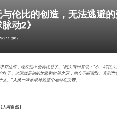
无与伦比的创造，无法逃避的受
球脉动2》
RY 11, 2017
要求都达成，现在他不会再忧愁了。”猫头鹰回答说：“不，我在
的肚子，这洞就是他的忧愁和欲望之源，他会不断索取。直到世界
什么。’”人类一味索取导致整个地球在受苦。
【人与自然】