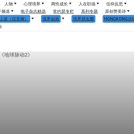
人物
心理境界
两性成长
人在职场
信仰反思
子频道
电子杂志精选
常约瑟专栏
系列专题
原创赞美诗
上道（仅音频）
境界如画
境界朋友圈
HONGKONG连
会