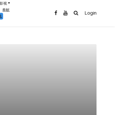
影视
奉献
Login
线