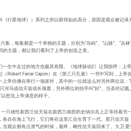
叫《行星地球》）系列之所以获得如此高分，原因是观众被记录
六集，每集都是一个单独的主题，分别为“岛屿”、“山脉”、“丛林”
不同的主题，都让我们看到了上帝的创造之美。
们一生中走过的地方也极其有限。《地球脉动2》让我惊呼：上
Robert Farrar Capon）在《第三只孔雀》一书中写到，
一上帝仿佛在举行一场派对，其中的一位就这么对另外两位说：“
一只河马或信天翁或长颈鹿，另外两位则拍手叫“好”。当圣经记载
可以想见上帝满意的样子。
中，一只雄性新西兰信天翁在新西兰南部的史纳尔岛上正等待着另
，各自在海上飞行，它们将在这里汇合生育下一代。那只信天翁
，当观众都有点泄气的时候，最终，雌性信天翁回来了。大卫·爱