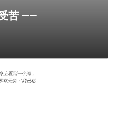
苦 ——
人身上看到一个洞，
有天说：‘我已枯