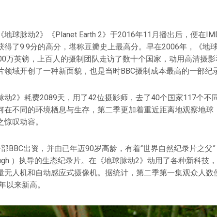
球脉动2》《Planet Earth 2》于2016年11月播出后，便在I
得了9.9分的高分，堪称豆瓣史上最高分。早在2006年，《地
800万英镑，上百人的摄制团队走访了数十个国家，动用高清摄
片领域开创了一种新面貌，也是当时BBC摄制成本最高的一部纪
动2》耗费2089天，用了42位摄影师，去了40个国家117个
何在不同的环境栖息与生存，第二季更加着重近距离地观察地球
之惊叹动容。
部BBC出资，并由已年迈90岁高龄，有着“世界自然纪录片之父”
enborough ）执导的生态纪录片。在《地球脉动2》动用了各种新科
量无人机和自动感应式摄像机。据统计，第二季第一集观众人数便
5年以来新高。