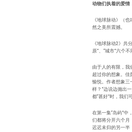
动物们执着的爱情
《地球脉动》（也
然之美所震撼。
《地球脉动2》共分
原”、“城市”六个
由于人的有限，我
超过你的想象。佳彭（
愉悦。作者想象三
样？”边说边抛出
都“甚好”时，我们
在第一集“岛屿”
们都将分开六个月
迟迟未归的另一半