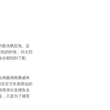
鸟的最佳栖息地。这
最热的时候，但火烈
各自都找到了配
在南极洲南桑威奇
能在百万长相类似的
鹅母亲出发捕鱼去
返，只是为了哺育