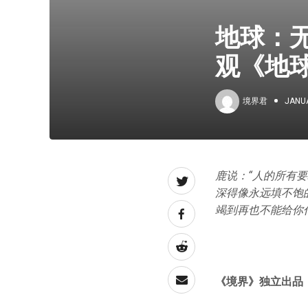
地球：
观《地
境界君
JANUA
鹿说：“人的所有
深得像永远填不饱
竭到再也不能给你
《境界》独立出品