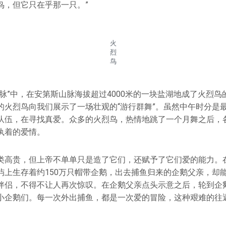
鸟，但它只在乎那一只。”
火
烈
鸟
脉”中，在安第斯山脉海拔超过4000米的一块盐湖地成了火烈
的火烈鸟向我们展示了一场壮观的“游行群舞”。虽然中午时分是
队伍，在寻找真爱。众多的火烈鸟，热情地跳了一个月舞之后，
执着的爱情。
类高贵，但上帝不单单只是造了它们，还赋予了它们爱的能力。
屿上生存着约150万只帽带企鹅，出去捕鱼归来的企鹅父亲，却
伴侣，不得不让人再次惊叹。在企鹅父亲点头示意之后，轮到企
小企鹅们。每一次外出捕鱼，都是一次爱的冒险，这种艰难的往
。