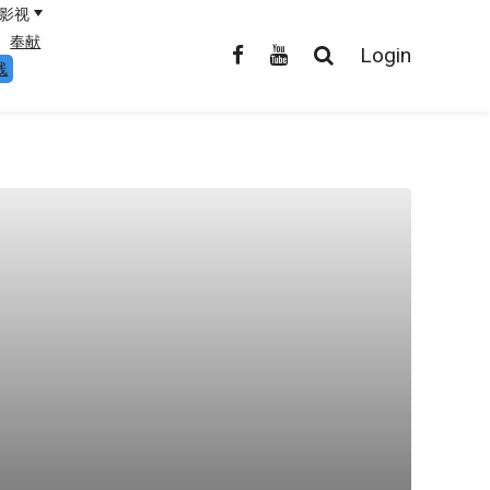
影视
奉献
Login
线