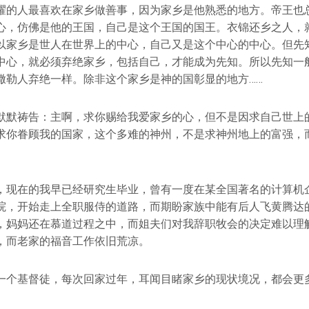
耀的人最喜欢在家乡做善事，因为家乡是他熟悉的地方。帝王也
心，仿佛是他的王国，自己是这个王国的国王。衣锦还乡之人，
以家乡是世人在世界上的中心，自己又是这个中心的中心。但先
中心，就必须弃绝家乡，包括自己，才能成为先知。所以先知一
撒勒人弃绝一样。除非这个家乡是神的国彰显的地方……
默默祷告：主啊，求你赐给我爱家乡的心，但不是因求自己世上
求你眷顾我的国家，这个多难的神州，不是求神州地上的富强，
，现在的我早已经研究生毕业，曾有一度在某全国著名的计算机
院，开始走上全职服侍的道路，而期盼家族中能有后人飞黄腾达
，妈妈还在慕道过程之中，而姐夫们对我辞职牧会的决定难以理
，而老家的福音工作依旧荒凉。
一个基督徒，每次回家过年，耳闻目睹家乡的现状境况，都会更