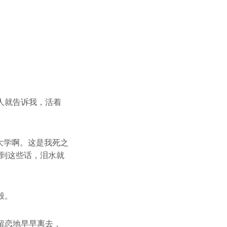
人就告诉我，活着
大学啊。这是我死之
听到这些话，泪水就
般。
留恋地早早离去，