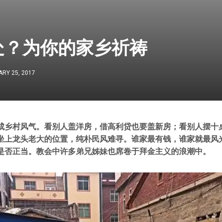
处？为你的家乡祈祷
RY 25, 2017
成乡村风气。看别人盖洋房，借高利贷也要盖新房；看别人摆十
坐上龙头老大的位置，纯朴民风难寻。谁家最有钱，谁家就最风
是否正当。教会中许多弟兄姊妹也席卷于拜金主义的浪潮中。