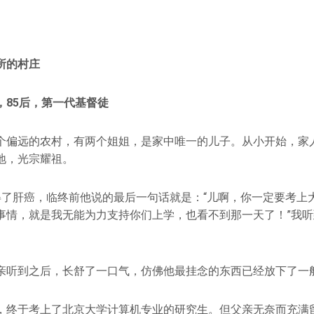
所的村庄
，85后，第一代基督徒
个偏远的农村，有两个姐姐，是家中唯一的儿子。从小开始，家
地，光宗耀祖。
得了肝癌，临终前他说的最后一句话就是：“儿啊，你一定要考上
事情，就是我无能为力支持你们上学，也看不到那一天了！”我
亲听到之后，长舒了一口气，仿佛他最挂念的东西已经放下了一
，终于考上了北京大学计算机专业的研究生。但父亲无奈而充满