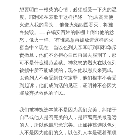
想要明白一根柴的心情，必须感受一下火的温
度。耶利米在哀歌里这样描述，“他从高天使
火进入我的骨头……他像火焰四围吞灭，将雅
各烧毁。…… 在锡安百姓的帐棚上倒出他的忿
怒，像火一样。”有谁愿意再被放进这样的火
窑当中？现在，当以色列人亲耳听到耶和华斥
责撒旦，他们不必担心自己再回去服刑了，那
可不是什么模范监狱。神忿怒的烈火在以色列
被掳中所不能成就的，现在他以恩典来完成。
以色列人不会受到任何定罪，他们根本不会受
到起诉，他们成为活的见证，证明神不会因为
罪放弃拯救他的子民。
我们被神拣选本就不是因为我们完美，纠结于
自己或他人是否完美的人，是距离完美最遥远
的人，所以他最思念完美。正如神拣选以色列
人不是因为他们的义，以色列人本是硬着颈项