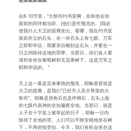
是柴就要燃烧
在8-10节里，“大祭司约书亚啊，你和坐在你
面前的同伴都当听。(他们是作预兆的。)我必
使我仆人大卫的苗裔发出。看哪，我在约书亚
面前所立的石头，在一块石头上有七眼。万军
之耶和华说：我要亲自雕刻这石头，并要在一
日之间除掉这地的罪孽。当那日，你们各人要
请邻舍坐在葡萄树和无花果树下。这是万军之
耶和华说的。 ”
天上这一幕是后来事情的预兆，耶稣基督就是
大卫的苗裔，是我们“已经升入高天尊荣的大
祭司”。耶稣是房角石也是绊脚石，石头上面
的七眼代表神的全知遍察全地。当那日，就是
人子在十字架上被举起的日子 ，耶稣一日内
除掉了全地的罪。人们可以平静安稳地坐在树
下，不再担惊受怕。今天，我们有机会坐在这