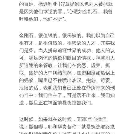
的百姓。撒迦利亚书7章提到以色列人被掳就
是因为他们悖逆的罪，“心硬如金刚石……我曾
呼唤他们，他们不听”。
金刚石，很值钱的，很稀缺的。我们以为自己
很有才，是很值钱的、很稀缺的人才，其实我
们是柴。当人拼命追逐世界的成功、他人的认
可、满足肉体的情欲和眼目的情欲，神就用人
所追逐的来管教，让我们在贪恋、虚荣、抓
取、嫉妒的火中纠结煎熬，焦虑翻滚如热锅上
的蚂蚁，嘴里忍不住喷出哀叹、抱怨、苛责、
泄愤的话，表明我们自己正处在罪所带来的刑
罚当中；我们信主了，可是活不出来，我们知
道，撒旦正在神面前昼夜控告我们。
这时候，如果就在这时候，“耶和华向撒但
说：撒但哪，耶和华责备你！就是拣选耶路撒