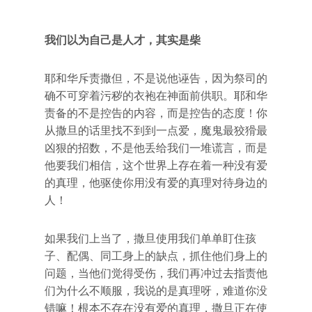
我们以为自己是人才，其实是柴
耶和华斥责撒但，不是说他诬告，因为祭司的
确不可穿着污秽的衣袍在神面前供职。耶和华
责备的不是控告的内容，而是控告的态度！你
从撒旦的话里找不到到一点爱，魔鬼最狡猾最
凶狠的招数，不是他丢给我们一堆谎言，而是
他要我们相信，这个世界上存在着一种没有爱
的真理，他驱使你用没有爱的真理对待身边的
人！
如果我们上当了，撒旦使用我们单单盯住孩
子、配偶、同工身上的缺点，抓住他们身上的
问题，当他们觉得受伤，我们再冲过去指责他
们为什么不顺服，我说的是真理呀，难道你没
错嘛！根本不存在没有爱的真理，撒旦正在使