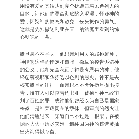
用没有爱的真话达到完全拆毁击垮以色列人的
目的，让他们的灵命彻底陷入泥潭，怀疑神的
爱，怀疑神的饶恕和赦免，丧失振作的勇气。
这就是先知撒迦利亚在天上的法庭里看到的惊
心动魄的一幕。
撒旦毫不在乎人，他只是利用人的罪挑衅神，
神憎恶这样的悖逆和嚣张。撒旦的控告诉诸神
的公义，他却完全忘记了神是有恩典的神，他
轻忽藐视耶和华拣选以色列的恩典。神不是去
核实撒旦的证据，而是根本不允许撒旦提出控
告，没有人可以控告约书亚，被掳时神已经审
判了百姓的罪，或许他们曾经以为自己是国家
栋梁、是神荣耀同在的载体，但审判的烈火让
他们清醒过来，知道自己不过是一根柴，在被
掳的大火中历尽灾难，最终因为神的拣选被抽
出火海得以存留。