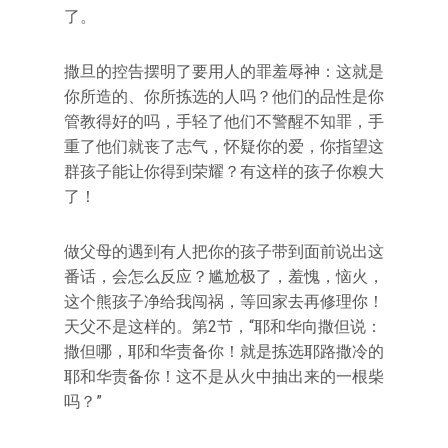
了。
撒旦的控告摆明了要用人的罪羞辱神：这就是
你所造的、你所拣选的人吗？他们的品性是你
管教得好的吗，手轻了他们不警醒不知罪，手
重了他们就丧了志气，怀疑你的爱，你指望这
群孩子能让你得到荣耀？有这样的孩子你糗大
了！
做父母的遇到有人把你的孩子带到面前说出这
番话，会怎么反应？尴尬极了，羞愧，恼火，
这个熊孩子净给我闯祸，等回家去再修理你！
天父不是这样的。第2节，“耶和华向撒但说：
撒但哪，耶和华责备你！就是拣选耶路撒冷的
耶和华责备你！这不是从火中抽出来的一根柴
吗？”