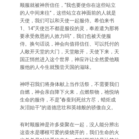
顺服就被神所信任，“我也要使你在这些站立
的人中间来往”，这些站立在神面前的人就是
天使，我们可以和天使一起服侍。希伯来书
1、14“天使岂不都是服役的灵，奉差遣为那将
要承受救恩的人效力吗”，我们也被天使服
侍。换句话说，神会向值得信任、可以托付的
人敞开天堂的大门，天堂敞开，天使下来，天
国正悄然进入这个世界，神应许让全然爱他顺
服他的人今生就预尝天国的滋味。
神呼召我们将身体献上当作活祭，不需要我们
自燃，神会亲自降下火来，点燃祭物，祂悦纳
生命的服侍，不是“春蚕到死丝方尽，蜡炬成
灰泪始干”的道德悲壮和英雄般的骄傲自义。
有时顺服神是许多柴聚在一起，没人能分辨出
这壶水是哪根可爱的柴烧开的，我们生命的火