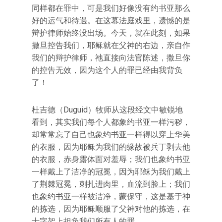
同样都在罪中，可是我们好像没有约书亚那么
好的运气和待遇。在这幕法庭戏里，遗憾的是
辩护律师始终没出场。今天，就在此刻，如果
撒旦控告我们，耶稣就在父神的右边，亲自作
我们的辩护律师，祂直接向法官陈述，撒旦你
的控告无效，因为这个人的罪已经由我背负
了！
杜吉德（Duguid）牧师从这段经文中敏锐地
看到，其实我们每个人都象约书亚一样污秽，
却常常忘了自己也象约书亚一样得以穿上华美
的衣服，因为耶稣为我们的缘故被兵丁剥去他
的衣服，赤身露体面对羞辱；我们也象约书亚
一样戴上了洁净的冠冕，因为耶稣为我们戴上
了荆棘冠冕，刺扎进肉里，血流到脸上；我们
也象约书亚一样被洁净，蒙保守，这是基于神
的拣选，因为耶稣顺服了父神对他的拣选，在
十字架上担负我们所有人的罪。