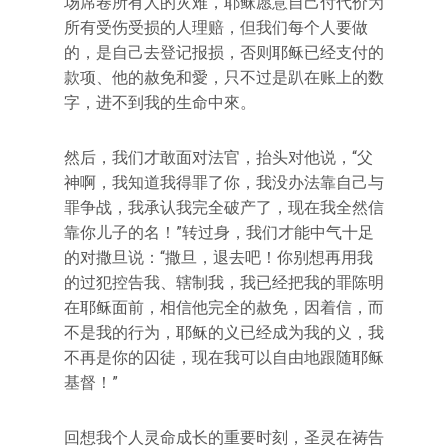
场席卷所有人的灾难，耶稣愿意自己付代价为
所有受伤受损的人理赔，但我们每个人要做
的，是自己去登记报损，否则耶稣已经支付的
款项、他的赦免和愛，只不过是趴在账上的数
字，进不到我的生命中來。
然后，我们才敢面对法官，抬头对他说，“父
神啊，我知道我得罪了你，我没办法靠自己与
罪争战，我承认我完全破产了，现在我全然信
靠你儿子的名！”转过身，我们才能中气十足
的对撒旦说：“撒旦，退去吧！你别想再用我
的过犯控告我、辖制我，我已经把我的罪陈明
在耶稣面前，相信他完全的赦免，因着信，而
不是我的行为，耶稣的义已经成为我的义，我
不再是你的囚徒，现在我可以自由地跟随耶稣
基督！”
回想我个人灵命成长的重要时刻，圣灵在祷告