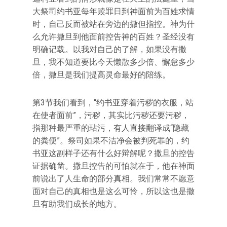
大祭司约书亚每年赎罪日到神面前为百姓求情
时，自己反而被站在旁边的撒但指控。神为什
么允许撒旦到他面前控告神的百姓？圣经没有
明确记载。以我对自己的了解，如果没有撒
旦，我不知道要比今天懒散多少倍、懈怠多少
倍，撒旦是我们提高灵命最好的陪练。
第3节我们看到，“约书亚穿着污秽的衣服，站
在使者面前”，污秽，其实比污秽还要污秽，
指那种最严重的玷污，有人直接翻译成“隐藏
的粪便”。祭司如果不洁净会被判死罪的，约
书亚这副样子还有什么好辩解呢？撒旦的控告
证据确凿。撒旦控告的可怕就在于，他在神面
前说出了人生命的部分真相。我们常常不愿意
面对自己的真相也是这么可怜，所以这也是撒
旦有助我们成长的地方。