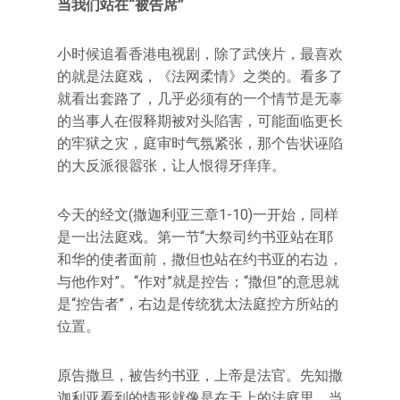
当我们站在“被告席”
小时候追看香港电视剧，除了武侠片，最喜欢
的就是法庭戏，《法网柔情》之类的。看多了
就看出套路了，几乎必须有的一个情节是无辜
的当事人在假释期被对头陷害，可能面临更长
的牢狱之灾，庭审时气氛紧张，那个告状诬陷
的大反派很嚣张，让人恨得牙痒痒。
今天的经文(撒迦利亚三章1-10)一开始，同样
是一出法庭戏。第一节“大祭司约书亚站在耶
和华的使者面前，撒但也站在约书亚的右边，
与他作对”。“作对”就是控告；“撒但”的意思就
是“控告者”，右边是传统犹太法庭控方所站的
位置。
原告撒旦，被告约书亚，上帝是法官。先知撒
迦利亚看到的情形就像是在天上的法庭里，当