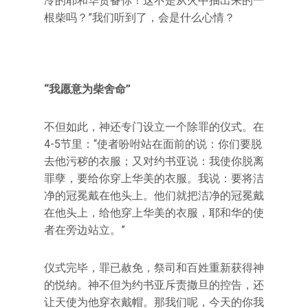
冷的耶和华责备你！这不是从火中抽出来的一
根柴吗？”我们听到了，会是什么心情？
“我愿意为柴舍命”
不但如此，神还专门设立一个除罪的仪式。在
4-5节里：“使者吩咐站在面前的说：你们要脱
去他污秽的衣服；又对约书亚说：我使你脱离
罪孽，要给你穿上华美的衣服。我说：要将洁
净的冠冕戴在他头上。他们就把洁净的冠冕戴
在他头上，给他穿上华美的衣服，耶和华的使
者在旁边站立。”
仪式完毕，罪已赦免，祭司和百姓重新获得神
的悦纳。神不但为约书亚斥责撒旦的控告，还
让天使为他穿衣戴帽。那我们呢，今天的你我