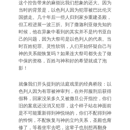
这个控告带来的麻烦比我们想象的还大。因为
当时的背景是，以色列人因为犯罪被巴比伦灭
国掳走。几十年后一些人归到家乡重建圣殿，
但工程进展一波三折。到了撒迦利亚做先知的
时候，他在异象中看到的其实并不是约书亚自
己的问题，因为大祭司是以色列人的代表。当
时百姓犯罪、灵性软弱，人们开始怀疑自己与
神的关系能恢复吗？如果连大祭司都失去了做
中保的资格，百姓与神和好的希望就成了泡
影！
就像我们开头提到的法庭戏里的经典桥段：以
色列人因为有罪被神审判，在外邦服刑后获得
假释，回家没呆多久又被撒旦公开指控，你们
旧的案底还没消又犯罪，这个样子站在神面前
是不可能重新得到神悦纳的，你们不配得到神
的怜悯，不配恢复与神的立约关系，圣殿也甭
修了，等着坐牢去吧，这辈子也别想再翻身