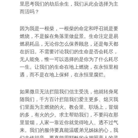
里思考我们的劫后余生，我们从此会选择为主
而活吗？
因为我是一根柴，一根柴的命定和呼召就是要
燃烧，不是躲在角落里做盆景。生命注定是易
燃易耗品，无论你怎么保养顾息，还是每天都
在折旧。不需要讨论我们的生命是否会耗尽，
无人能免，惟一可以选择的是你为了什么耗尽
一生。让我们的生命在地上燃烧，在永恒里相
遇，而不是在地上保鲜，在永恒里腐烂。
如果撒旦无法拦阻我们信主受洗，他就转身尾
随我们，千方百计拦阻我们爱主更多、熄灭我
们里面为主燃烧的火。教会里、职场上，冒烟
的多，有火的少。求主帮助我们，不要闷在那
里冒烟，人家一靠近你就觉得呛人、透不过气
来。我们的服侍要真能温暖弟兄姊妹的心，我
们去传福音，要真能用耶稣的火把照亮人的灵