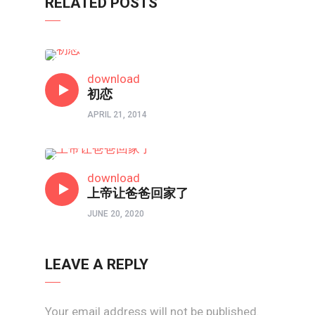
RELATED POSTS
男人成长团
download
初恋
APRIL 21, 2014
两性成长
download
上帝让爸爸回家了
JUNE 20, 2020
LEAVE A REPLY
Your email address will not be published.