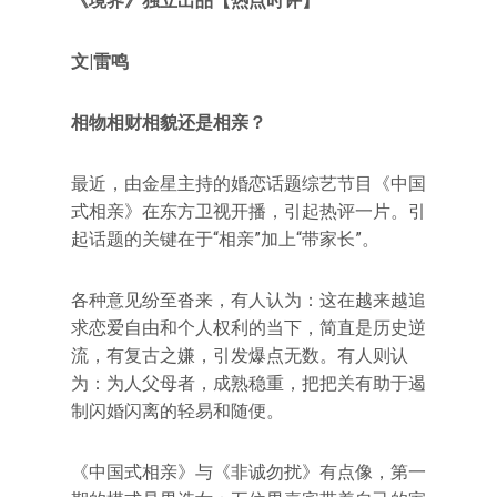
《境界》独立出品【热点时评】
文|雷鸣
相物相财相貌还是相亲？
最近，由金星主持的婚恋话题综艺节目《中国
式相亲》在东方卫视开播，引起热评一片。引
起话题的关键在于“相亲”加上“带家长”。
各种意见纷至沓来，有人认为：这在越来越追
求恋爱自由和个人权利的当下，简直是历史逆
流，有复古之嫌，引发爆点无数。有人则认
为：为人父母者，成熟稳重，把把关有助于遏
制闪婚闪离的轻易和随便。
《中国式相亲》与《非诚勿扰》有点像，第一