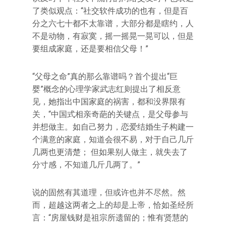
了类似观点：“社交软件成功的也有，但是百
分之六七十都不太靠谱，大部分都是瞎约，人
不是动物，有寂寞，摇一摇晃一晃可以，但是
要组成家庭，还是要相信父母！”
“父母之命”真的那么靠谱吗？首个提出“巨
婴”概念的心理学家武志红则提出了相反意
见，她指出中国家庭的祸害，都和没界限有
关，“中国式相亲奇葩的关键点，是父母参与
并想做主。如自己努力，恋爱结婚生子构建一
个满意的家庭，知道会很不易，对于自己几斤
几两也更清楚； 但如果别人做主，就失去了
分寸感，不知道几斤几两了。”
说的固然有其道理，但或许也并不尽然。然
而，超越这两者之上的却是上帝，恰如圣经所
言：“房屋钱财是祖宗所遗留的；惟有贤慧的