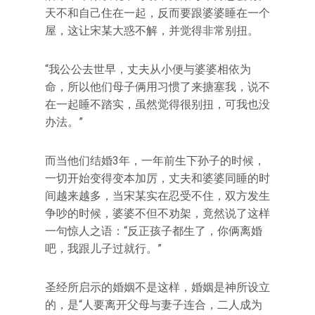
天不和自己住在一起，反而要跟婆婆睡在一个
屋，这让宋某大惑不解，并觉得非常别扭。
“我公公去世早，丈夫从小便与婆婆相依为
命，所以他们母子俩用习惯了来搪塞我，说不
在一起睡不踏实，虽然觉得很别扭，可我也没
办法。”
而当他们结婚3年，一年前生下孙子的时候，
一切开始变得变本加厉，丈夫和婆婆同睡的时
间越来越多，当宋某实在忍受不住，双方发生
争吵的时候，婆婆不但不劝架，竟然说了这样
一句惊人之语：“反正孩子都生了，你俩离婚
吧，我跟儿子过就行。”
圣经所启示的婚姻不是这样，婚姻是神所设立
的，是“人要离开父母与妻子连合，二人成为