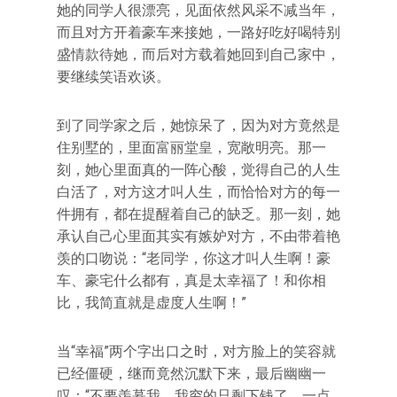
她的同学人很漂亮，见面依然风采不减当年，
而且对方开着豪车来接她，一路好吃好喝特别
盛情款待她，而后对方载着她回到自己家中，
要继续笑语欢谈。
到了同学家之后，她惊呆了，因为对方竟然是
住别墅的，里面富丽堂皇，宽敞明亮。那一
刻，她心里面真的一阵心酸，觉得自己的人生
白活了，对方这才叫人生，而恰恰对方的每一
件拥有，都在提醒着自己的缺乏。那一刻，她
承认自己心里面其实有嫉妒对方，不由带着艳
羡的口吻说：“老同学，你这才叫人生啊！豪
车、豪宅什么都有，真是太幸福了！和你相
比，我简直就是虚度人生啊！”
当“幸福”两个字出口之时，对方脸上的笑容就
已经僵硬，继而竟然沉默下来，最后幽幽一
叹：“不要羡慕我，我穷的只剩下钱了，一点