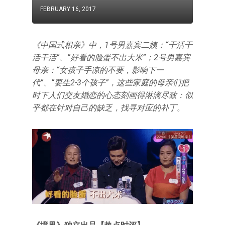
FEBRUARY 16, 2017
《中国式相亲》中，1号男嘉宾二姨：“干活干
活干活”、“好看的脸蛋不出大米”；2号男嘉宾
母亲：“女孩子手凉的不要，影响下一
代”、“要生2-3个孩子”，这些家庭的母亲们把
时下人们交友婚恋的心态刻画得淋漓尽致：似
乎都在针对自己的缺乏，找寻对应的补丁。