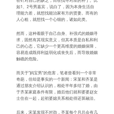
在针对自己的缺乏，而在找寻对应的补丁。比
如1、2号男嘉宾，说白了，因为本身生活自
理能力差，就想找能治家有方的贤妻。而有的
人心粗，就想找一个心细的，诸如此类。
然而，这种着眼于自己自身、补强式的婚姻寻
求，固然有其现实意义，但其本质是自私和利
己的心态，它缺少一个更高维度的婚姻保障，
容易造成既得利益弱化或丧失后，而导致婚姻
触礁的危险。
而关于“妈宝男”的危害，笔者曾看到一个非常
奇葩，但却是事实的一个新闻：宋某和齐某是
通过朋友介绍认识的，相处半年多结了婚，由
于齐某家庭条件有限，婚后他们就和婆婆赵女
士住在一起，起初婆媳关系相处得还算融洽。
后来，宋某发现不对劲，齐某每个月总会有几