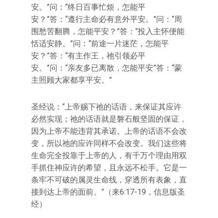
安。”问：“终日百事忙烦，怎能平
安？”答：“遵行主命必有意外平安。”问：“周
围愁苦翻腾，怎能平安？”答：“投入主怀便能
恬适安静。”问：“前途一片迷茫，怎能平
安？”答：“有主作王，祂引领必平
安。”问：“亲友多已离散，怎能平安”答：“蒙
主照顾大家都享平安。”
圣经说：“上帝赐下祂的话语，来保证其应许
必然实现；祂的话语就是磐石般坚固的保证，
因为上帝不能违背其承诺。上帝的话语不会改
变，所以祂的应许同样不会改变。我们这些将
生命完全投靠于上帝的人，有千万个理由用双
手抓住神应许的希望，且永远不松手。它是一
条牢不可破的属灵生命线，穿透所有表象，直
接到达上帝的面前。”（来6:17-19，信息版圣
经）