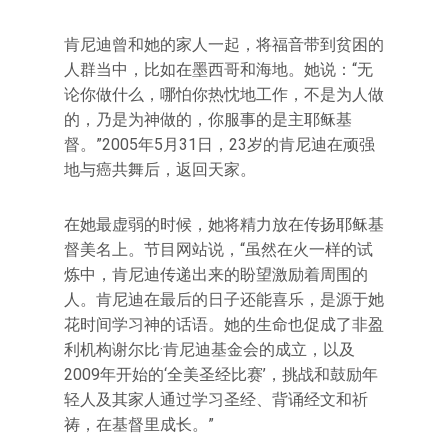
肯尼迪曾和她的家人一起，将福音带到贫困的
人群当中，比如在墨西哥和海地。她说：“无
论你做什么，哪怕你热忱地工作，不是为人做
的，乃是为神做的，你服事的是主耶稣基
督。”2005年5月31日，23岁的肯尼迪在顽强
地与癌共舞后，返回天家。
在她最虚弱的时候，她将精力放在传扬耶稣基
督美名上。节目网站说，“虽然在火一样的试
炼中，肯尼迪传递出来的盼望激励着周围的
人。肯尼迪在最后的日子还能喜乐，是源于她
花时间学习神的话语。她的生命也促成了非盈
利机构谢尔比·肯尼迪基金会的成立，以及
2009年开始的‘全美圣经比赛’，挑战和鼓励年
轻人及其家人通过学习圣经、背诵经文和祈
祷，在基督里成长。”