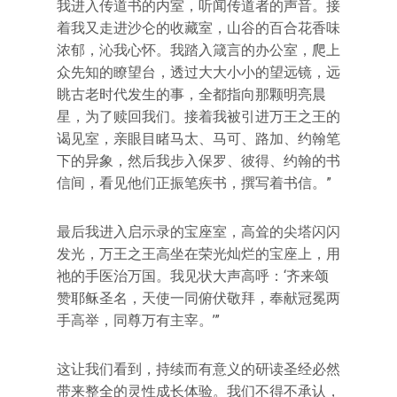
我进入传道书的内室，听闻传道者的声音。接
着我又走进沙仑的收藏室，山谷的百合花香味
浓郁，沁我心怀。我踏入箴言的办公室，爬上
众先知的瞭望台，透过大大小小的望远镜，远
眺古老时代发生的事，全都指向那颗明亮晨
星，为了赎回我们。接着我被引进万王之王的
谒见室，亲眼目睹马太、马可、路加、约翰笔
下的异象，然后我步入保罗、彼得、约翰的书
信间，看见他们正振笔疾书，撰写着书信。”
最后我进入启示录的宝座室，高耸的尖塔闪闪
发光，万王之王高坐在荣光灿烂的宝座上，用
祂的手医治万国。我见状大声高呼：‘齐来颂
赞耶稣圣名，天使一同俯伏敬拜，奉献冠冕两
手高举，同尊万有主宰。’”
这让我们看到，持续而有意义的研读圣经必然
带来整全的灵性成长体验。我们不得不承认，