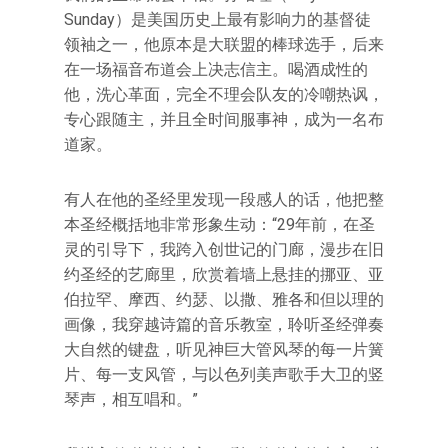
Sunday）是美国历史上最有影响力的基督徒
领袖之一，他原本是大联盟的棒球选手，后来
在一场福音布道会上决志信主。喝酒成性的
他，洗心革面，完全不理会队友的冷嘲热讽，
专心跟随主，并且全时间服事神，成为一名布
道家。
有人在他的圣经里发现一段感人的话，他把整
本圣经概括地非常形象生动：“29年前，在圣
灵的引导下，我跨入创世记的门廊，漫步在旧
约圣经的艺廊里，欣赏着墙上悬挂的挪亚、亚
伯拉罕、摩西、约瑟、以撒、雅各和但以理的
画像，我穿越诗篇的音乐教室，聆听圣经弹奏
大自然的键盘，听见神巨大管风琴的每一片簧
片、每一支风管，与以色列美声歌手大卫的竖
琴声，相互唱和。”