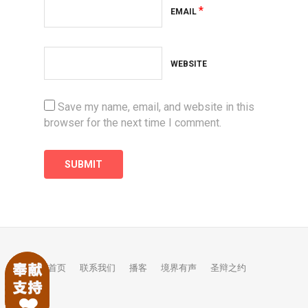
*
EMAIL
WEBSITE
Save my name, email, and website in this
browser for the next time I comment.
首页
联系我们
播客
境界有声
圣辩之约