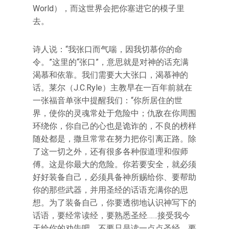
World），而这世界会把你塞进它的模子里
去。
诗人说：“我张口而气喘，因我切慕你的命
令。”这里的“张口”，意思就是对神的话充满
渴慕和依靠。我们需要大大张口，渴慕神的
话。莱尔（J.C.Ryle）主教早在一百年前就在
一张福音单张中提醒我们：“你所居住的世
界，使你的灵魂常处于危险中；仇敌在你周围
环绕你，你自己的心也是诡诈的，不良的榜样
随处都是，撒旦常常在努力把你引离正路。除
了这一切之外，还有很多各种假道理和假师
傅。这是你最大的危险。你若要安全，就必须
好好装备自己，必须具备神所赐给你、要帮助
你的那些武器，并用圣经的话语充满你的思
想。为了装备自己，你要透彻地认识神写下的
话语，要经常读经，要熟悉圣经……接受我今
天给你的劝告吧，不要只是读一点点圣经，要