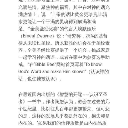
观，即凡事依靠上帝、谦卑、正直、对神的话
充满热情、聚焦神的福音。其中在对神的话充
满热情上，说：“上帝的话比黄金更珍贵,比清
水更能让一个干渴的灵魂得到解渴和满
足。”“全美圣经比赛”的代言人埃默娅乐
（Emeal Zwayne）说：“研究称，25%的基督
徒从未读过圣经。所以获胜的机会在于圣经素
养，全美圣经比赛提供了一个机会，挑战家庭
一起学习神的话语，或者在家中为参赛选手助
威。”在“Bible Bee”网站首页写着“To know
God’s Word and make Him known”（认识神的
话，也使祂被认识）。
在最近国内出版的《智慧的开端——认识至圣
者》一书中，作者陶恕认为，教会在过去的几
个世纪里，比以往几百年都更加繁荣。但可悲
的是，这样的发展几乎都是外在的，损失却是
内在的。“如果我们的信仰质量是由内在品质