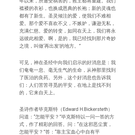
年以来，所遭受祸害的，救主都将重建。我们
褴褛的衣衫，也换成恩典的长袍；新的灵魂也
都有了新生。圣灵倾注的爱，使我们不难相
爱。那个爱不喜欢不义，不嫉妒，谦逊无私，
充满仁慈。爱的转变，如同在天上，我们将永
远彼此相爱。啊，是的，我已经找到那片奇妙
之境，叫做‘再出发’的地方。”
可见，神在圣经中向我们启示的好消息是：我
们奄奄一息、毫无生气的生命，从神那里找到
了医治的良药。另外，这个好消息也告诉我
们：人们苦苦寻觅的平安，在地上是找不到
的，它来自天上。
圣诗作者毕克斯特（Edward H.Bickersteth）
问道：“怎能平安？”毕克斯特以一问一答的方
式，作了精彩的回答。问：“在这邪恶尘寰，
怎能平安？”答：“靠主宝血心中自有平