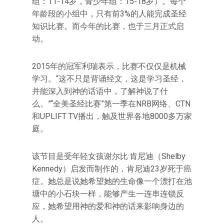
组：11-14岁，青少年组：15-18岁）。每个
年龄段的小组中，只有前3%的人能完成圣经
知识比赛。而今年的比赛，也于三月正式启
动。
2015年的冠军利瑞表示，比赛不仅仅是机械
学习。“这不只是背诵经文，这是学习圣经，
并能深入到神的话语中，了解神说了什
么。”“全美圣经比赛”第一季在NRB网络、CTN
和UPLIFT TV播出，触及世界各地8000多万家
庭。
该节目是受年轻女孩谢尔比·肯尼迪（Shelby
Kennedy）启发而制作的，肯尼迪23岁死于癌
症。她总是说她希望她的生命像一个漂打在池
塘中的小石块一样，能够产生一连串连锁反
应，她希望用神的爱和神的话来影响身边的
人。