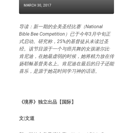
MARCH 30, 2017
导读：新一期的全美圣经比赛（National
Bible Bee Competition）已于今年3月中旬正
式启动。研究称，25%的基督徒从未读过圣
经。该节目源于一个与癌共舞的女孩谢尔比·
肯尼迪，在她最虚弱的时候，她将精力放在传
扬耶稣基督美名上。肯尼迪在最后的日子还能
喜乐，是源于她花时间学习神的话语。
《境界》独立出品【国际】
文|文道