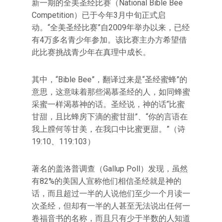
新一期的全美圣经比赛（National Bible Bee
Competition）已于今年3月中旬正式启
动。“全美圣经比赛”自2009年举办以来，已经
有4万多名青少年参加。该比赛主办方希望借
此比赛挑战青少年在真理中成长。
其中，“Bible Bee”，翻译过来是“圣经蜜蜂”的
意思，这意味着那些渴慕圣经的人，如同蜂蜜
采蜜一样渴慕神的话。圣经说，神的话“比蜜
甘甜，且比蜂房下滴的蜜甘甜”、“你的言语在
我上膛何等甘美，在我口中比蜜更甜。”（诗
19:10、119:103）
著名的盖洛普调查（Gallup Poll）发现，虽然
有82%的美国人宣称他们相信圣经就是神的
话，而且超过一半的人说他们至少一个月读一
次圣经，但却有一半的人甚至无法说出任何一
卷福音书的名称，而且只有少于半数的人知道