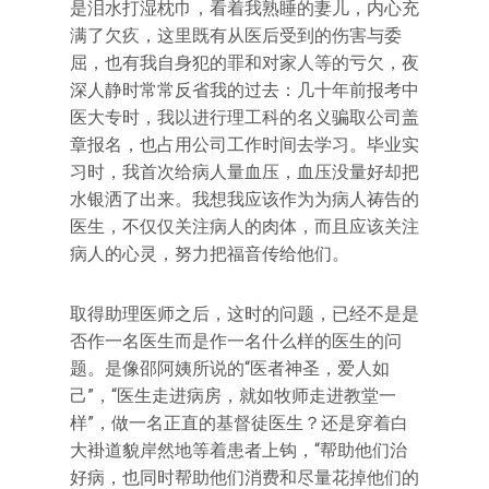
是泪水打湿枕巾，看着我熟睡的妻儿，内心充
满了欠疚，这里既有从医后受到的伤害与委
屈，也有我自身犯的罪和对家人等的亏欠，夜
深人静时常常反省我的过去：几十年前报考中
医大专时，我以进行理工科的名义骗取公司盖
章报名，也占用公司工作时间去学习。毕业实
习时，我首次给病人量血压，血压没量好却把
水银洒了出来。我想我应该作为为病人祷告的
医生，不仅仅关注病人的肉体，而且应该关注
病人的心灵，努力把福音传给他们。
取得助理医师之后，这时的问题，已经不是是
否作一名医生而是作一名什么样的医生的问
题。是像邵阿姨所说的“医者神圣，爱人如
己”，“医生走进病房，就如牧师走进教堂一
样”，做一名正直的基督徒医生？还是穿着白
大褂道貌岸然地等着患者上钩，“帮助他们治
好病，也同时帮助他们消费和尽量花掉他们的