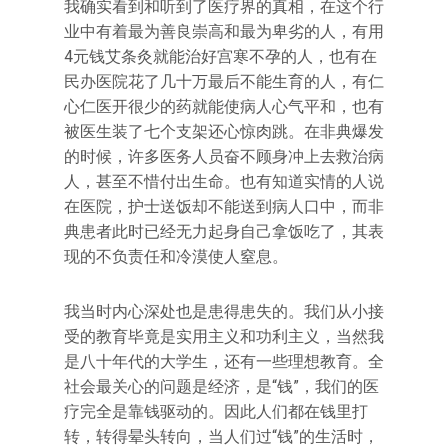
我确实看到和听到了医疗界的真相，在这个行
业中有着最为善良崇高和最为卑劣的人，有用
4元钱艾条灸就能治好宫寒不孕的人，也有在
民办医院花了几十万最后不能生育的人，有仁
心仁医开很少的药就能使病人心气平和，也有
被医生装了七个支架还心惊肉跳。在非典爆发
的时候，许多医务人员奋不顾身冲上去救治病
人，甚至不惜付出生命。也有知道实情的人说
在医院，护士送饭却不能送到病人口中，而非
典患者此时已经无力起身自己拿饭吃了，其表
现的不负责任和冷漠使人窒息。
我当时内心深处也是患得患失的。我们从小接
受的教育毕竟是实用主义和功利主义，当然我
是八十年代的大学生，还有一些理想教育。全
社会最关心的问题是经济，是“钱”，我们的医
疗完全是靠钱驱动的。因此人们都在钱里打
转，转得晕头转向，当人们过“钱”的生活时，