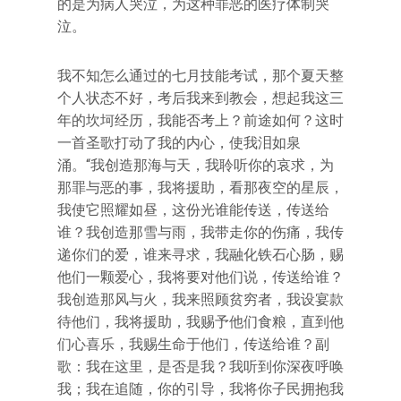
的是为病人哭泣，为这种罪恶的医疗体制哭
泣。
我不知怎么通过的七月技能考试，那个夏天整
个人状态不好，考后我来到教会，想起我这三
年的坎坷经历，我能否考上？前途如何？这时
一首圣歌打动了我的内心，使我泪如泉
涌。“我创造那海与天，我聆听你的哀求，为
那罪与恶的事，我将援助，看那夜空的星辰，
我使它照耀如昼，这份光谁能传送，传送给
谁？我创造那雪与雨，我带走你的伤痛，我传
递你们的爱，谁来寻求，我融化铁石心肠，赐
他们一颗爱心，我将要对他们说，传送给谁？
我创造那风与火，我来照顾贫穷者，我设宴款
待他们，我将援助，我赐予他们食粮，直到他
们心喜乐，我赐生命于他们，传送给谁？副
歌：我在这里，是否是我？我听到你深夜呼唤
我；我在追随，你的引导，我将你子民拥抱我