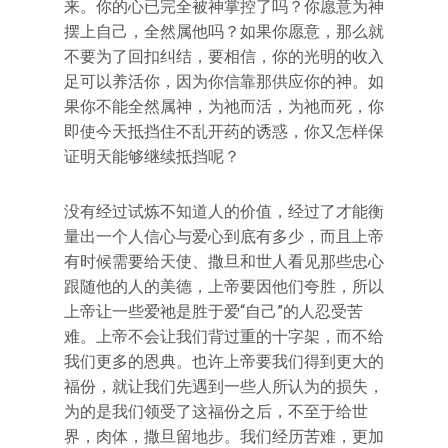
来。你的心已完全被神掌控了吗？你愿意为神
摆上自己，全然属他吗？如果你愿意，那么就
不要为了回扣纠结，要相信，你的光明的收入
足可以养活你，因为你信靠那供应你的神。如
果你不能全然属神，为祂而活，为祂而死，你
即使今天抵挡住不乱开药的诱惑，你又怎样保
证明天能够继续抵挡呢？
没有经过试炼不知道人的价值，经过了才能衡
量出一个人信心与爱心到底有多少，而且上帝
有时候需要给天使、撒旦和世人看见那些忠心
跟随他的人的美德，上帝要因他们夸胜，所以
上帝让一些爱祂是胜于爱“自己”的人忍受苦
难。上帝不会让我们背过重的十字架，而不给
我们更多的恩典。也许上帝要我们得到更大的
福份，就让我们先遇到一些人所认为的损失，
为的是我们领受了这福份之后，不至于给世
界，肉体，撒旦留地步。我们经历苦难，更加