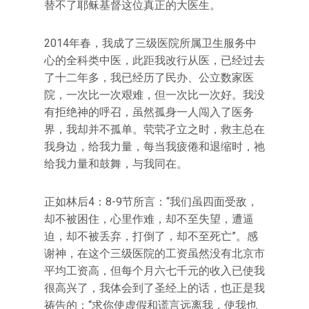
替不了耶稣基督这位真正的大医生。
2014年春，我成了三级医院所属卫生服务中
心的全科类中医，此距我改行从医，已经过去
了十二年多，我已经历了民办、公立数家医
院，一次比一次艰难，但一次比一次好。我没
有拒绝神的呼召，虽然孤身一人闯入了医务
界，我却并不孤单。茕茕孑立之时，救主总在
我身边，给我力量，每当我疲倦和退缩时，祂
给我力量和鼓舞，与我同在。
正如林后4：8-9节所言：“我们虽四面受敌，
却不被困住，心里作难，却不至失望，遭逼
迫，却不被丢弃，打倒了，却不至死亡”。感
谢神，在这个三级医院的工资虽然没有北京市
平均工资高，但每个月六七千元的收入已使我
很高兴了，我体会到了圣经上的话，也正是我
祷告的：“求你使虚假和谎言远离我，使我也