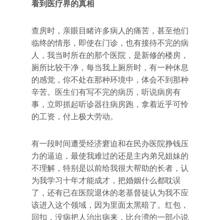
看到医疗界的真相
查房时，亲眼目睹许多病人的痛苦，甚至他们
临终的情形，即使在门诊，也有接待不完的病
人，我当时所在的那个医院，是新修的楼房，
厕所比较干净，每当我上厕所时，有一种休息
的感觉，你不处在那种环境中，体会不到那种
辛苦。医生们有写不完的病历，听说病房有
事，立即抓起听诊器往病房跑，拿着近乎可怜
的工资，付上极大劳动。
有一段时间遭受经济窘迫和在民办医院挣钱压
力的逼迫，最使我难过的还是主内弟兄姐妹的
不理解，特别是以前给我很大帮助的长者，认
为我学习十年才能成才，把婚姻什么都耽误
了，还有已在医院退休的老基督徒认为我不应
该进入这个领域，因为里面太黑暗了。红包，
回扣，没病把人治出病来，比台湾的一部小说