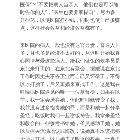
医保”？“不要把病人当亲人，他们也是可以随
时告你的人”，“医生也要养家糊口”，尽力多
开些药，以使医院挣些钱，同时也使自己多赚
点，这样社会效益和经济效益都有了。
来医院的病人一般也没有达官显贵，普通人居
多，且也多是经济不太好的，从这时开始我真
心同情与爱这些病人。给我们做饭的炊事员是
东北来打工的，在东北有聚会，据她说在东北
工作时因丈夫不务正业而自己又怀孕了，不得
以才打胎了，后又离婚来京找工作。这是我在
哮喘病医院遇见的唯一一位基督徒，如果在以
前，我一定会厌弃她，但此时耶稣转变了我，
我并没有过多指责她的罪，而是和她一起分享
圣经，吃饭时我们一起谢饭祷告。我拿来圣经
和教会的一些参考书给她，圣灵感动了她，她
以后痛哭流涕地认罪悔改，说她真不应该把那
个胎儿打掉，以后她去了附近的教会，一直追