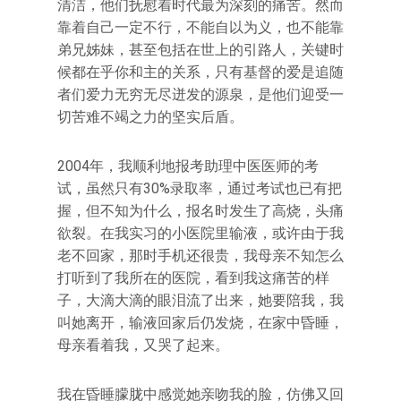
清洁，他们抚慰着时代最为深刻的痛苦。然而
靠着自己一定不行，不能自以为义，也不能靠
弟兄姊妹，甚至包括在世上的引路人，关键时
候都在乎你和主的关系，只有基督的爱是追随
者们爱力无穷无尽迸发的源泉，是他们迎受一
切苦难不竭之力的坚实后盾。
2004年，我顺利地报考助理中医医师的考
试，虽然只有30%录取率，通过考试也已有把
握，但不知为什么，报名时发生了高烧，头痛
欲裂。在我实习的小医院里输液，或许由于我
老不回家，那时手机还很贵，我母亲不知怎么
打听到了我所在的医院，看到我这痛苦的样
子，大滴大滴的眼泪流了出来，她要陪我，我
叫她离开，输液回家后仍发烧，在家中昏睡，
母亲看着我，又哭了起来。
我在昏睡朦胧中感觉她亲吻我的脸，仿佛又回