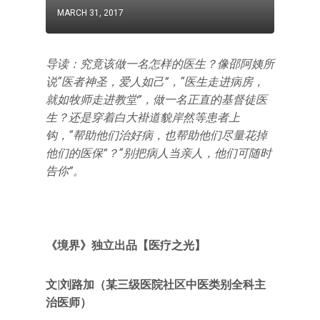
MARCH 31, 2017
导读：究竟该做一名怎样的医生？像邵阿姨所
说“医者神圣，爱人如己”，“医生走进病房，
就如牧师走进教堂”，做一名正直的基督徒医
生？还是穿着白大褂道貌岸然等患者上
钩，“帮助他们治好病，也帮助他们尽量花掉
他们的医保”？“别把病人当亲人，他们可随时
告你”。
《境界》独立出品【医疗之光】
文|刘路加（某三级医院社区中医类别全科主
治医师）