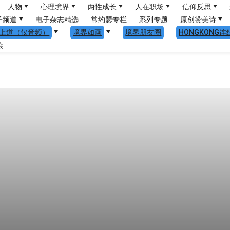
人物
心理境界
两性成长
人在职场
信仰反思
子频道
电子杂志精选
常约瑟专栏
系列专题
原创赞美诗
上道（仅音频）
境界如画
境界朋友圈
HONGKONG连
会