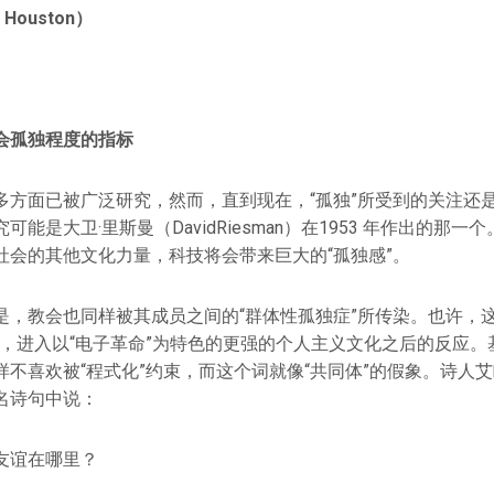
Houston）
会孤独程度的指标
多方面已被广泛研究，然而，直到现在，“孤独”所受到的关注还
能是大卫·里斯曼（DavidRiesman）在1953 年作出的那
社会的其他文化力量，科技将会带来巨大的“孤独感”。
是，教会也同样被其成员之间的“群体性孤独症”所传染。也许，这
性，进入以“电子革命”为特色的更强的个人主义文化之后的反应。
喜欢被“程式化”约束，而这个词就像“共同体”的假象。诗人艾略特（T
名诗句中说：
友谊在哪里？