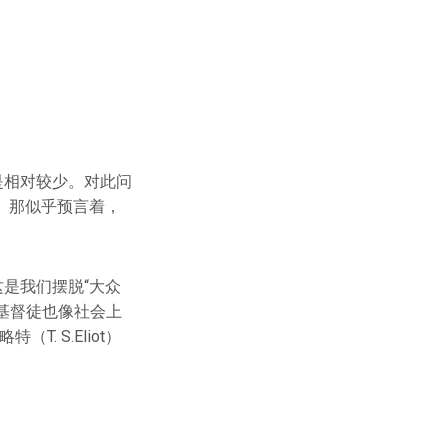
是相对较少。对此问
一个。那似乎预言着，
是我们摆脱“大众
基督徒也像社会上
. S.Eliot）