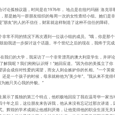
讨论孤独议题，时间是在1976年， 地点是在纽约玛丽· 洛克菲勒夫人
r）的家里，那是她与一群朋友组织的每周一次的女性查经小组。她们
是“朋友”的人的不信任，财富就这样制造了这种不信任的障碍。
个非常不同的情况下再次遇到一位该小组的成员。“哦，你是那个
并鼓励我进一步探讨这个话题。半个世纪之后的现在，我终于完
不久，在我们的大学，我采访了一个非常漂亮的澳大利亚学生，并评
了解我呢？我们刚刚认识呀！”她回应道。“因为你的美孤立了你，
望误会成你对性爱的渴望，而女人则会嫉妒你的长相。”一个英
。还是一个孩子的时候，母亲就称他为“美少年”。“我从来不觉得
因为她只关心我的外貌。”
生展示了孤独的第三个特点，他积极地回应了我在温哥华一家当
四十年之后，这位朋友来告诉我，他从来没有忘记过那次讲道，
式。辉煌的学术成就让他感到厌倦，让他觉得他的职业生涯无关