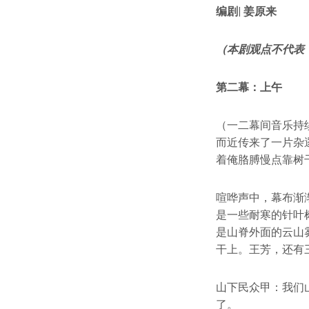
编剧| 姜原来
（本剧观点不代表
第二幕：上午
（一二幕间音乐持
而近传来了一片杂
着俺胳膊慢点靠树
喧哗声中，幕布渐
是一些耐寒的针叶
是山脊外面的云山
干上。王芳，还有
山下民众甲：我们
了。