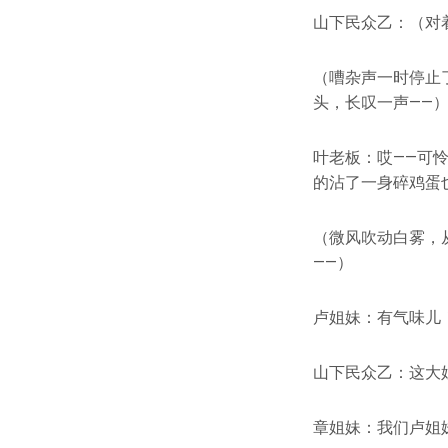
山下民众乙：（对
（嘈杂声一时停止
头，长叹一声——
叶老板：哎——可
的沾了一身碎鸡蛋
（微风吹动白雾，
——）
卢姐妹：有气味儿
山下民众乙：这大
章姐妹：我们卢姐