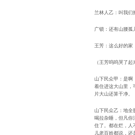
兰林人乙：叫我们
广锁：还有山腰孤
王芳：这么好的家
（王芳呜呜哭了起
山下民众甲：是啊
着住进这大山里，
片大山还算干净。
山下民众乙：地全
喝拉杂睡，但凡你
住了。都在烂，人
儿老百姓都说，还