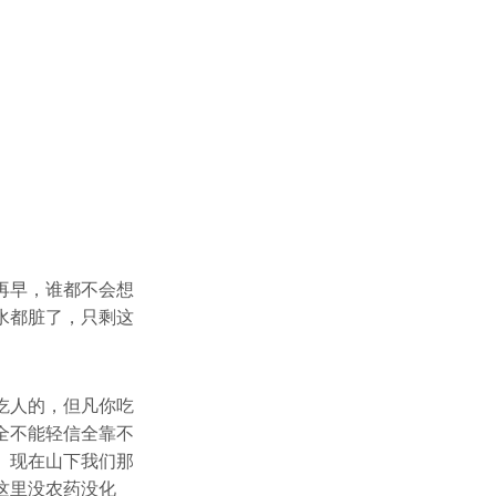
再早，谁都不会想
水都脏了，只剩这
吃人的，但凡你吃
全不能轻信全靠不
。现在山下我们那
这里没农药没化