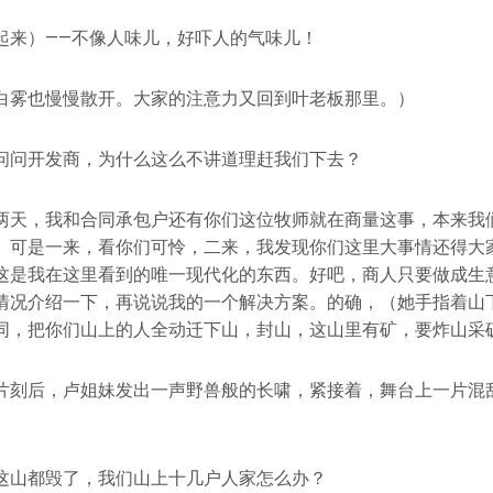
起来）——不像人味儿，好吓人的气味儿！
白雾也慢慢散开。大家的注意力又回到叶老板那里。）
问问开发商，为什么这么不讲道理赶我们下去？
两天，我和合同承包户还有你们这位牧师就在商量这事，本来我
。可是一来，看你们可怜，二来，我发现你们这里大事情还得大
这是我在这里看到的唯一现代化的东西。好吧，商人只要做成生
情况介绍一下，再说说我的一个解决方案。的确，（她手指着山
同，把你们山上的人全动迁下山，封山，这山里有矿，要炸山采
片刻后，卢姐妹发出一声野兽般的长啸，紧接着，舞台上一片混
这山都毁了，我们山上十几户人家怎么办？