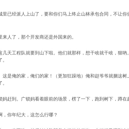
城里已经派人上山了，要和你们马上终止山林承包合同，不让你
里来人了，那个开发商还是外国来的。
这几天工程队就要到山下啦。他们就那样，想干啥就干啥，狠吶
了。
）这是俺的家，俺们的家！（更加狂躁地）俺和赵爷爷就捆这树
了。
锁妈赶到。广锁妈看着眼前的场景，楞了一下，跑到树下，蹲在
啊，你年纪大，这怎么行哪？