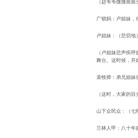
（赵爷爷微微摇摇
广锁妈：卢姐妹，
卢姐妹：（悲切地
（卢姐妹悲声疾呼
舞台。这时候，开
裴牧师：弟兄姐妹
（这时，大家的目
山下众民众：（七
兰林人甲：八十年