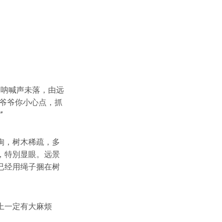
。呐喊声未落，由远
爷爷你小心点，抓
”
峋，树木稀疏，多
，特別显眼。远景
已经用绳子捆在树
上一定有大麻烦