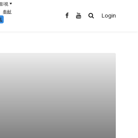
影视
奉献
Login
线