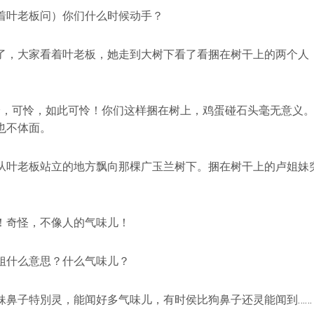
着叶老板问）你们什么时候动手？
了，大家看着叶老板，她走到大树下看了看捆在树干上的两个人
）
怜，可怜，如此可怜！你们这样捆在树上，鸡蛋碰石头毫无意义
也不体面。
从叶老板站立的地方飘向那棵广玉兰树下。捆在树干上的卢姐妹
！奇怪，不像人的气味儿！
姐什么意思？什么气味儿？
妹鼻子特別灵，能闻好多气味儿，有时侯比狗鼻子还灵能闻到……