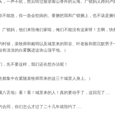
头，一声不吭，然后转过脸望着山脊外的云海。广锁妈又蹲到卢
你不能急，你一急会犯病的。要捆把我和广锁捆上，也不该是捆
）广锁妈，他们来毁俺们家啦，俺们不能没有这家呀！主啊，快
的时候，裴牧师和戴明以及城里来的郭谷、叶老板和那沉默男子
始有淡淡的白雾飘进这块山顶平地。）
们，先不要这样，我们还在想办法呢！
光都集中在紧随裴牧师而来的这三个城里人身上。）
嘴八舌地）看！看！城里来的人！真的要动手了，这回完了……
的合同，你们怎么才过了二十几年就毁约了……