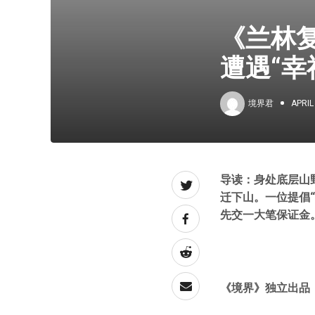
《兰林
遭遇“幸
境界君
APRIL
导读：身处底层山
迁下山。一位提倡
先交一大笔保证金
《境界》独立出品