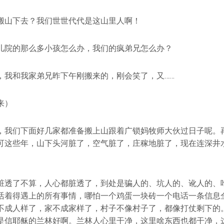
搬山下去？我们世世代代是这山里人啊！
儿院的那么多小孩怎么办，我们的疯弟兄怎么办？
，我和我家弟兄昨下午刚搬来的，刚会笑了，又……
来）
，我们下面好几家都准备搬上山跟着广锁妈牧师大伙过日子呢。
可这些年，山下头河脏了，空气脏了，庄稼地脏了，现在连深井
脏透了不算，人心都脏透了，到处是骗人的、坑人的、讹人的、
活着得遇上的所有事情，哪怕一个鸡蛋一块砖一个电话一条信息
不成人样了，家不成家样了，村子不像村子了，都像打仗剩下的
是信耶稣的兰林好啊。兰林人心里干净，这里啥东西也都干净，