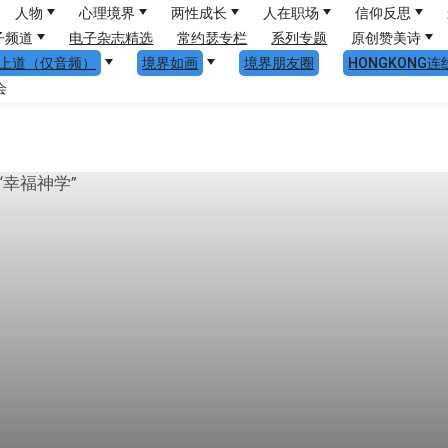
人物
心理境界
两性成长
人在职场
信仰反思
子频道
电子杂志精选
常约瑟专栏
系列专题
原创赞美诗
上道（仅音频）
境界如画
境界朋友圈
HONGKONG连
会