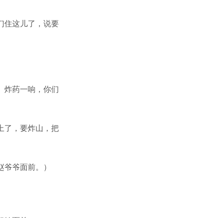
们住这儿了，说要
。炸药一响，你们
上了，要炸山，把
赵爷爷面前。）