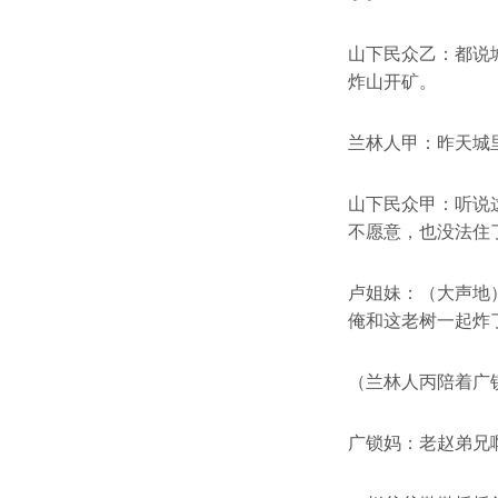
山下民众乙：都说
炸山开矿。
兰林人甲：昨天城
山下民众甲：听说
不愿意，也没法住
卢姐妹：（大声地
俺和这老树一起炸
（兰林人丙陪着广
广锁妈：老赵弟兄