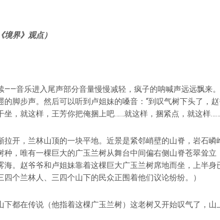
《境界》观点）
续——音乐进入尾声部分音量慢慢减轻，疯子的呐喊声远远飘来
遝的脚步声。然后可以听到卢姐妹的嗓音：“到叹气树下头了，赵
干坐，就这样，王芳你把俺捆上吧……就这样，捆紧点，就这样……
渐拉开，兰林山顶的一块平地。近景是紧邻峭壁的山脊，岩石嶙
树种，唯有一棵巨大的广玉兰树从舞台中间偏右侧山脊苍翠耸立
雾海。赵爷爷和卢姐妹靠着这棵巨大广玉兰树席地而坐，上半身
三四个兰林人、三四个山下的民众正围着他们议论纷纷。）
山下都在传说（他指着这棵广玉兰树）这老树又开始叹气了，山