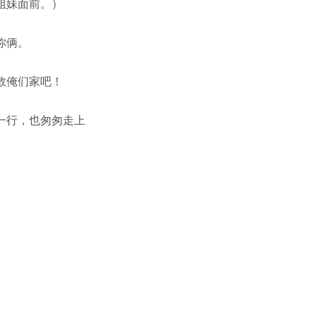
姐妹面前。）
你俩。
救俺们家吧！
一行，也匆匆走上