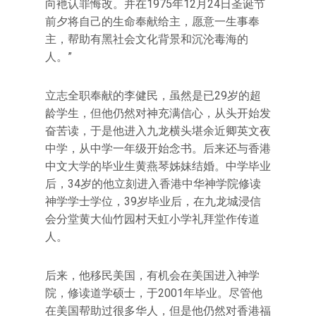
向衪认罪悔改。并在1975年12月24日圣诞节
前夕将自己的生命奉献给主，愿意一生事奉
主，帮助有黑社会文化背景和沉沦毒海的
人。”
立志全职奉献的李健民，虽然是已29岁的超
龄学生，但他仍然对神充满信心，从头开始发
奋苦读，于是他进入九龙横头堪余近卿英文夜
中学，从中学一年级开始念书。后来还与香港
中文大学的毕业生黄燕琴姊妹结婚。中学毕业
后，34岁的他立刻进入香港中华神学院修读
神学学士学位，39岁毕业后，在九龙城浸信
会分堂黄大仙竹园村天虹小学礼拜堂作传道
人。
后来，他移民美国，有机会在美国进入神学
院，修读道学硕士，于2001年毕业。尽管他
在美国帮助过很多华人，但是他仍然对香港福