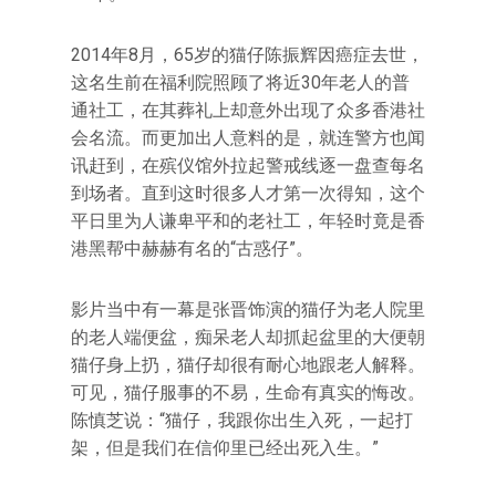
2014年8月，65岁的猫仔陈振辉因癌症去世，
这名生前在福利院照顾了将近30年老人的普
通社工，在其葬礼上却意外出现了众多香港社
会名流。而更加出人意料的是，就连警方也闻
讯赶到，在殡仪馆外拉起警戒线逐一盘查每名
到场者。直到这时很多人才第一次得知，这个
平日里为人谦卑平和的老社工，年轻时竟是香
港黑帮中赫赫有名的“古惑仔”。
影片当中有一幕是张晋饰演的猫仔为老人院里
的老人端便盆，痴呆老人却抓起盆里的大便朝
猫仔身上扔，猫仔却很有耐心地跟老人解释。
可见，猫仔服事的不易，生命有真实的悔改。
陈慎芝说：“猫仔，我跟你出生入死，一起打
架，但是我们在信仰里已经出死入生。”