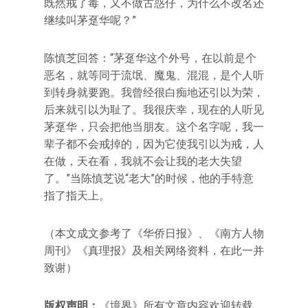
既然戒了毒，又不做古惑仔，为什么不改名还
继续叫茅趸华呢？”
陈慎芝回答：“茅趸华这个外号，在以前是个
恶名，就等同于流氓、魔鬼、混混，是个人听
到转身就要跑。我曾经很白痴地还引以为荣，
后来就引以为耻了。我很庆幸，现在的人听见
茅趸华，只会把他当朋友。这个名字呢，我一
辈子都不会戒掉的，因为它使我引以为戒，人
在做，天在看，我就不会让我的老大失望
了。”当陈慎芝说“老大”的时候，他的手特意
指了指天上。
（本文成文参考了《华侨日报》、《南方人物
周刊》《真理报》及相关网络资料，在此一并
致谢）
版权声明：
《境界》所有文章内容欢迎转载，