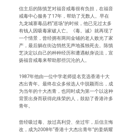
信主后的陈慎芝对福音戒毒很有负担，在福音
戒毒中心服务了17年，帮助了无数人。早在
九龙城寨毒品档“巡场”的时候，他已见过太多
有钱人因吸毒家破人亡。《毒。诫》就再现了
一个情景，曾经拥有两间金铺的老人败光了家
产，最后躺在街边悄然无声地孤独死去。陈慎
芝决定以自己的种种经历和遭遇献身说法，宣
扬福音戒毒来帮助那些沉沦的人。
1987年他由一位中学老师提名竞选香港十大
杰出青年。最终在众多候选人中脱颖而出，成
为当年的十大杰青，也同时成为第一个以这种
背景出身而获得此殊荣的人，鼓励了香港许多
青年。
曾经吸过毒、放过高利贷、坐过牢，后信主悔
改，成为2008年“香港十大杰出青年”的姜炳耀