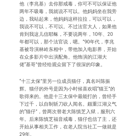
他（李兆基）去你那戒毒，你可不可以保证他
两年不吸毒，我就说不可以。他妈妈坐在我旁
边，我站起来，他妈妈这样拉拉，可以可以，
我说不可以，不可以。不过法官大人，如果他
肯到我这儿信耶稣，不要说两年，10年、20
年都可以，那个法官说，嗯。”90年代，李兆
基被导演林岭东相中，带他加入电影界，开始
在众多影片中出演配角。他饰演的江湖大
佬“基哥”曾经给观众留下了很深的印象。
“十三太保”里另一位成员猫仔，真名叫陈振
辉。猫仔的外号是因为小时候喜欢唱“猫王”的
歌得来的。他是十三太保中最能打的，曾经手
下过千，以自制斩刀砍人闻名。颇重江湖义气
的“猫仔”，曾两次替老大陈慎芝入狱，服刑六
年。后来陈慎芝福音戒毒，猫仔也信了主，还
开始从事相关工作，在老人院当社工一做就是
29年。