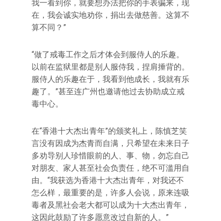
我一看到你，就要想办法把你的手表骗来，现
在，我会诚实地劝你，捐出去做慈善。这算不
算不同？”
“做了戒毒工作之后才体会到服侍人的乐趣。
以前在监狱里都是别人服侍我，捏肩捶背的。
服侍人的乐趣在于，我看到他成长，我就有乐
趣了。”甚至连广州也邀请他过去协助成立戒
毒中心。
在“香港十大杰出青年”的颁奖礼上，陈慎芝笑
言没有因成为杰青而自满，只希望在未来日子
多劝导别人珍惜眼前的人、事、物，勿忘自己
对朋友、家人甚至社会负责任，绝不可滥用自
由。“我获选为香港十大杰出青年，对我还不
怎么样，最重要的是，许多人会说，原来连吸
毒者及黑社会老大都可以成为十大杰出青年，
这因此鼓励了许多愿意改过自新的人。”