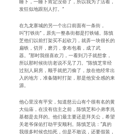
睡下，一睡下肯定没命了，所以我为了活着，
发狂似地跟别人打。”
在九龙寨城的另一个出口前面有一条街，
叫“打铁街”，原先一整条街都是打铁铺。陈慎
芝他们以前打架买不起砍刀，就弄一块很长的
扁铁，切开，磨刃，拿布包着，成了武
器。“那时我很喜欢刀，一看到刀子就想拿，
所以那时候街坊老说不见了刀。”陈慎芝常经
过别人厨房，顺手就把刀偷了，放在他经常出
入的地方，准备随时打架，那是他安全感的来
源。
他心里没有平安，知道慈云山有个很有名的黄
大仙庙，在没有信主之前，陈慎芝和小弟李兆
基都是去拜的。他们最主要还是拜关公，希望
关老爷保佑打劫平安顺利。陈慎芝说：“真的
我很多时候也怕死，但是不敢说，还要假装，