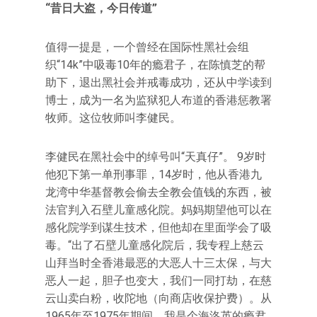
“昔日大盗，今日传道”
值得一提是，一个曾经在国际性黑社会组
织“14k”中吸毒10年的瘾君子，在陈慎芝的帮
助下，退出黑社会并戒毒成功，还从中学读到
博士，成为一名为监狱犯人布道的香港惩教署
牧师。这位牧师叫李健民。
李健民在黑社会中的绰号叫“天真仔”。 9岁时
他犯下第一单刑事罪，14岁时，他从香港九
龙湾中华基督教会偷去全教会值钱的东西，被
法官判入石壁儿童感化院。妈妈期望他可以在
感化院学到谋生技术，但他却在里面学会了吸
毒。“出了石壁儿童感化院后，我专程上慈云
山拜当时全香港最恶的大恶人十三太保，与大
恶人一起，胆子也变大，我们一同打劫，在慈
云山卖白粉，收陀地（向商店收保护费）。从
1965年至1975年期间，我是个海洛英的瘾君