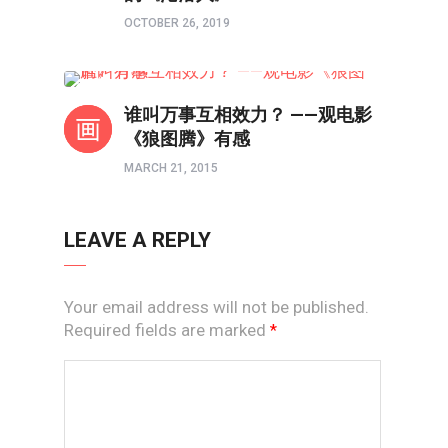
OCTOBER 26, 2019
影评
谁叫万事互相效力？ ——观电影
《狼图腾》有感
MARCH 21, 2015
LEAVE A REPLY
Your email address will not be published.
Required fields are marked
*