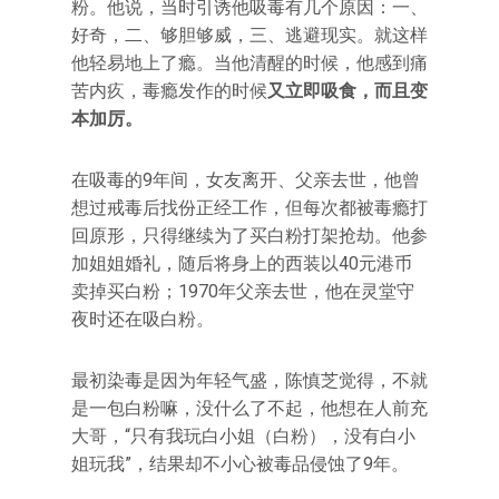
粉。他说，当时引诱他吸毒有几个原因：一、
好奇，二、够胆够威，三、逃避现实。就这样
他轻易地上了瘾。当他清醒的时候，他感到痛
苦内疚，毒瘾发作的时候
又立即吸食，而且变
本加厉。
在吸毒的9年间，女友离开、父亲去世，他曾
想过戒毒后找份正经工作，但每次都被毒瘾打
回原形，只得继续为了买白粉打架抢劫。他参
加姐姐婚礼，随后将身上的西装以40元港币
卖掉买白粉；1970年父亲去世，他在灵堂守
夜时还在吸白粉。
最初染毒是因为年轻气盛，陈慎芝觉得，不就
是一包白粉嘛，没什么了不起，他想在人前充
大哥，“只有我玩白小姐（白粉），没有白小
姐玩我”，结果却不小心被毒品侵蚀了9年。