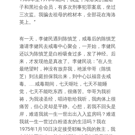
子和黑社会会员，有多次刑事犯罪案底，坐过
三次监。我骗去祖母的棺材本，全部花在海洛
英上。”
有一天，李健民遇到陈慎芝，戒毒后的陈慎芝
邀请李健民去戒毒中心聚会，一开始，李健民
还以为陈慎芝是白粉吸食过多，发了神经。后
来，才发现他是真改了。李健民说：“在人生
最绝望时，神没有放弃我，衪派华哥（陈慎
芝）到法庭担保我出来，到中心以福音去戒
毒。……戒毒期间，七天呕吐，七天不能睡
觉，七天不能吃东西，很痛苦。华哥为我祈
祷，为我读圣经，唱诗歌给我听，我肉体上很
痛苦，但心灵却是平静。心想，若我不回头是
岸，难道我就一生一世出出入入监房吗？难道
我就一生一世过白粉道友的生活吗？我在
1975年1月10日决定接受耶稣为我的救主，我