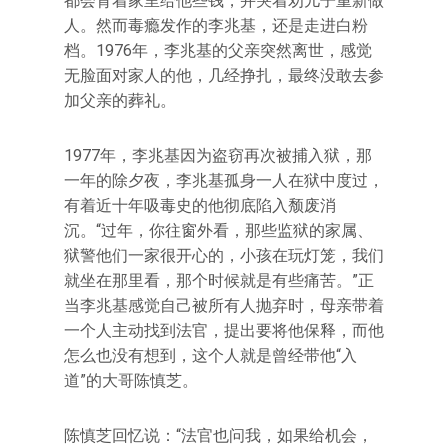
都会背着家里给他些钱，并哭着劝儿子重新做
人。然而毒瘾发作的李兆基，还是走进白粉
档。1976年，李兆基的父亲突然离世，感觉
无脸面对家人的他，几经挣扎，最终没敢去参
加父亲的葬礼。
1977年，李兆基因为盗窃再次被捕入狱，那
一年的除夕夜，李兆基孤身一人在狱中度过，
有着近十年吸毒史的他彻底陷入颓废消
沉。“过年，你往窗外看，那些监狱的家属、
狱警他们一家很开心的，小孩在玩灯笼，我们
就坐在那里看，那个时候就是有些痛苦。”正
当李兆基感觉自己被所有人抛弃时，母亲带着
一个人主动找到法官，提出要将他保释，而他
怎么也没有想到，这个人就是曾经带他“入
道”的大哥陈慎芝。
陈慎芝回忆说：“法官也问我，如果给机会，