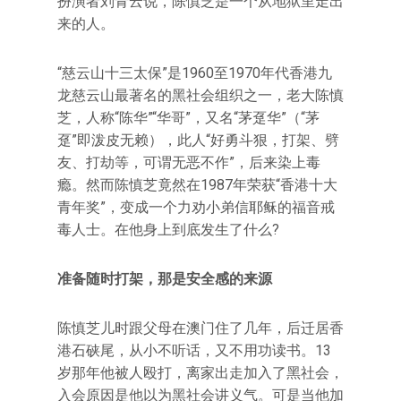
扮演者刘青云说，陈慎芝是一个从地狱里走出
来的人。
“慈云山十三太保”是1960至1970年代香港九
龙慈云山最著名的黑社会组织之一，老大陈慎
芝，人称“陈华”“华哥”，又名“茅趸华”（“茅
趸”即泼皮无赖），此人“好勇斗狠，打架、劈
友、打劫等，可谓无恶不作”，后来染上毒
瘾。然而陈慎芝竟然在1987年荣获“香港十大
青年奖”，变成一个力劝小弟信耶稣的福音戒
毒人士。在他身上到底发生了什么?
准备随时打架，那是安全感的来源
陈慎芝儿时跟父母在澳门住了几年，后迁居香
港石硖尾，从小不听话，又不用功读书。13
岁那年他被人殴打，离家出走加入了黑社会，
入会原因是他以为黑社会讲义气。可是当他加