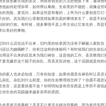
裔女孩形象出现的圣灵，用很有创意的方法把他留下来，邀请他
教他如何处理杂草，如何辨认毒根。生命里的不饶恕，就像这些
命的危险。麦克问，如果这些是有毒的，上帝为什么要创造它们
不好的。其实我们心里都觉得如果负面的事情发生了，就是不好
别好的疗效。有时候，很多事情不是上帝主动让它发生的，而是
带出美好的事物。
过到什么话也说不出来，旧约里的哈拿因为没有子嗣被人家欺负
利还以为她喝醉了。你有过这样的体验吗？有时候我们的生命乱
自用说不出来的叹息来为我们祷告，这是他的工作。圣灵教我们
于麦克嫌弃这个园子的杂乱，而圣灵告诉他，这个花园就是你的
你的家人也未必知道，只有你知道，如果你愿意在祷告时让圣灵
么杂乱、杂乱到什么程度。你的生命整理得怎样了？你愿不愿意
意舍弃，还是要抓着不放？你明明知道有些东西是上帝所不喜悦
让你生命的花园越来越多杂草的原因。
生命里有没有毒根？圣灵不让麦克去碰这些毒根，因为有些东西