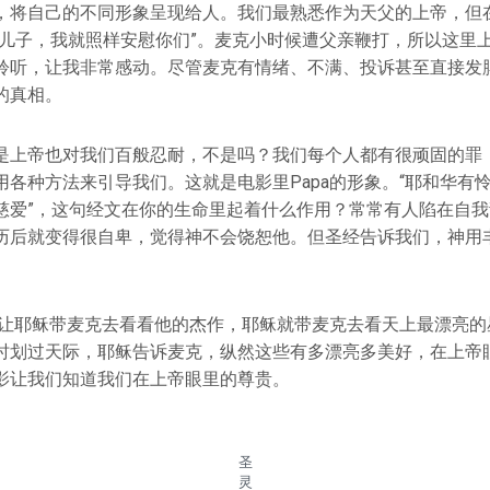
，将自己的不同形象呈现给人。我们最熟悉作为天父的上帝，但
慰儿子，我就照样安慰你们”。麦克小时候遭父亲鞭打，所以这里
聆听，让我非常感动。尽管麦克有情绪、不满、投诉甚至直接发
的真相。
是上帝也对我们百般忍耐，不是吗？我们每个人都有很顽固的罪
用各种方法来引导我们。这就是电影里Papa的形象。“耶和华有
慈爱”，这句经文在你的生命里起着什么作用？常常有人陷在自
历后就变得很自卑，觉得神不会饶恕他。但圣经告诉我们，神用
pa让耶稣带麦克去看看他的杰作，耶稣就带麦克去看天上最漂亮
时划过天际，耶稣告诉麦克，纵然这些有多漂亮多美好，在上帝
影让我们知道我们在上帝眼里的尊贵。
圣
灵