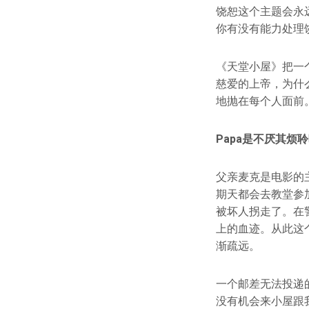
饶恕这个主题会永
你有没有能力处理
《天堂小屋》把一
慈爱的上帝，为什
地抛在每个人面前
Papa是不厌其烦
父亲麦克是电影的
期天都会去教堂参
被坏人拐走了。在
上的血迹。从此这
渐疏远。
一个邮差无法投递
没有机会来小屋跟我