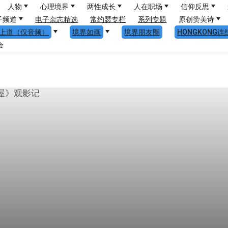
人物
心理境界
两性成长
人在职场
信仰反思
子频道
电子杂志精选
常约瑟专栏
系列专题
原创赞美诗
上道（仅音频）
境界如画
境界朋友圈
HONGKONG连
会