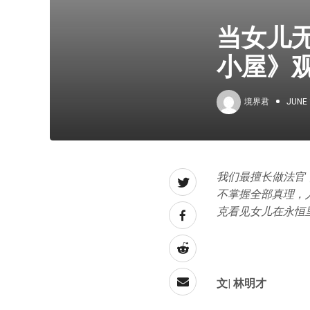
当女儿
小屋》
境界君
JUNE 
我们最擅长做法官
不掌握全部真理，
克看见女儿在永恒
文| 林明才