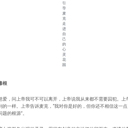
引
导
麦
克
走
进
自
己
的
心
灵
花
园
毒根
慈爱，问上帝我可不可以离开，上帝说我从来都不需要囚犯。上
到的一样。上帝告诉麦克，“我对你是好的，但你还不相信这一点
问题的根源”。