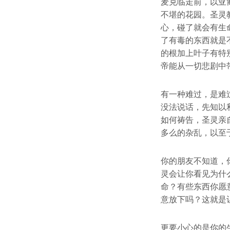
麦克临走前，以亚
不堪的花园。圣灵
心，碰了就会有生
了有毒的东西就是
的根加上叶子有特
帝能从一切悲剧中
有一种难过，是难
没法说话，先知以
如何祷告，圣灵亲
多么的杂乱，以至
你的朋友不知道，
灵会让你看见为什
命？有些东西你愿
意放下吗？这就是
更要小心的是你的