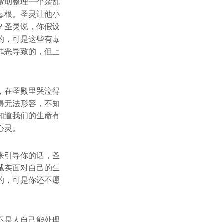
帮助整理一个杂乱
毒根。圣灵让他小
？圣灵说，你假设
的，可是这些有毒
罪恶导致的，但上
，在圣殿里哭泣得
得无法形容，不知
知道我们的生命有
心灵。
来引导你的话，圣
诚实面对自己的生
的，可是你还不愿
不是人自己能处理