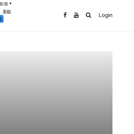
影视
奉献
Login
线