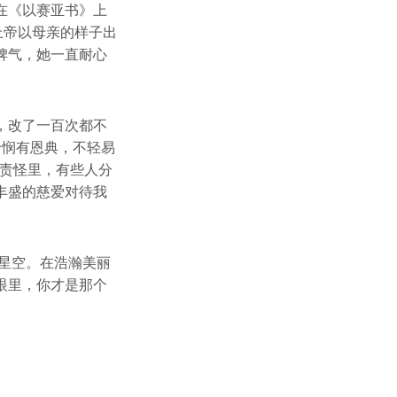
在《以赛亚书》上
上帝以母亲的样子出
脾气，她一直耐心
，改了一百次都不
怜悯有恩典，不轻易
我责怪里，有些人分
丰盛的慈爱对待我
的星空。在浩瀚美丽
眼里，你才是那个