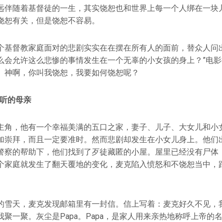
远伴随着基督徒的一生，其实饶恕也和世界上每一个人绑在一块
饶恕有关，但是饶恕不容易。
个基督教家庭面对的悲剧实实在在摆在所有人的面前，替众人问出
么会允许这么悲惨的事情发生在一个无辜的小女孩的身上？”电
。神啊，你叫我饶恕，我要如何饶恕呢？
聆听的母亲
主角，他有一个幸福美满的五口之家，妻子、儿子、大女儿和小
加崇拜，而且一定要准时。然而悲剧却发生在小女儿身上。他们
警察的帮助下，他们找到了歹徒藏匿的小屋。屋里已经没有尸体
个家庭就发生了翻天覆地的变化，麦克陷入愤怒和不饶恕当中，
的雪天，麦克发现邮箱里有一封信。信上写着：麦克好久不见，
聚一聚。灰尘是Papa。Papa，是家人用来亲热地称呼上帝的