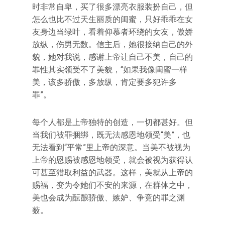
时非常自卑，买了很多漂亮衣服装扮自己，但
怎么也比不过天生丽质的闺蜜，只好乖乖在女
友身边当绿叶，看着仰慕者环绕的女友，傲娇
放纵，伤男无数。信主后，她很接纳自己的外
貌，她对我说，感谢上帝让自己不美，自己的
罪性其实领受不了美貌，“如果我像闺蜜一样
美，该多骄傲，多放纵，肯定要多犯许多
罪”。
每个人都是上帝独特的创造，一切都甚好。但
当我们被罪捆绑，既无法感恩地领受“美”，也
无法看到“平常”里上帝的深意。当美不被视为
上帝的恩赐被感恩地领受，就会被视为获得认
可甚至猎取利益的武器。这样，美就从上帝的
赐福，变为令她们不安的来源，在群体之中，
美也会成为酝酿骄傲、嫉妒、争竞的罪之渊
薮。