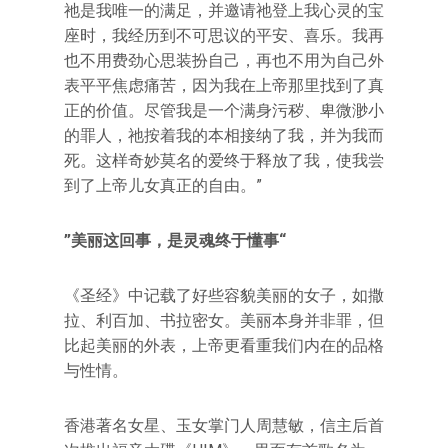
祂是我唯一的满足，并邀请祂登上我心灵的宝
座时，我经历到不可思议的平安、喜乐。我再
也不用费劲心思装扮自己，再也不用为自己外
表平平焦虑痛苦，因为我在上帝那里找到了真
正的价值。尽管我是一个满身污秽、卑微渺小
的罪人，祂按着我的本相接纳了我，并为我而
死。这样奇妙莫名的爱终于释放了我，使我尝
到了上帝儿女真正的自由。”
”美丽这回事，是灵魂终于懂事“
《圣经》中记载了好些容貌美丽的女子，如撒
拉、利百加、书拉密女。美丽本身并非罪，但
比起美丽的外表，上帝更看重我们内在的品格
与性情。
香港著名女星、玉女掌门人周慧敏，信主后首