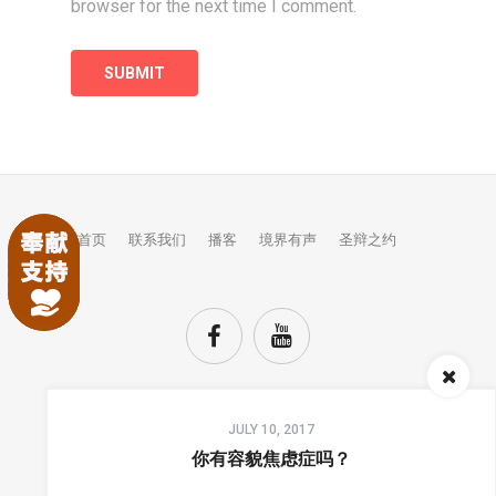
browser for the next time I comment.
首页
联系我们
播客
境界有声
圣辩之约
Audio
JULY 10, 2017
Player
TOP
你有容貌焦虑症吗？