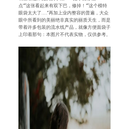
点”“这张看起来有双下巴，修掉！”“这个模特
眼袋太大了……”再加上业内整容的普遍，大众
眼中所看到的美丽绝非真实的丽质天生，而是
带着许多包装的流水线产品，就像方便面袋子
上印着那句：本图片不代表实物，仅供参考。