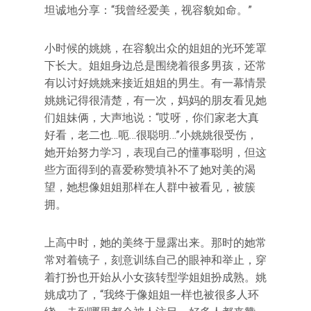
坦诚地分享：“我曾经爱美，视容貌如命。”
小时候的姚姚，在容貌出众的姐姐的光环笼罩
下长大。姐姐身边总是围绕着很多男孩，还常
有以讨好姚姚来接近姐姐的男生。有一幕情景
姚姚记得很清楚，有一次，妈妈的朋友看见她
们姐妹俩，大声地说：“哎呀，你们家老大真
好看，老二也…呃…很聪明…”小姚姚很受伤，
她开始努力学习，表现自己的懂事聪明，但这
些方面得到的喜爱称赞填补不了她对美的渴
望，她想像姐姐那样在人群中被看见，被簇
拥。
上高中时，她的美终于显露出来。那时的她常
常对着镜子，刻意训练自己的眼神和举止，穿
着打扮也开始从小女孩转型学姐姐扮成熟。姚
姚成功了，“我终于像姐姐一样也被很多人环