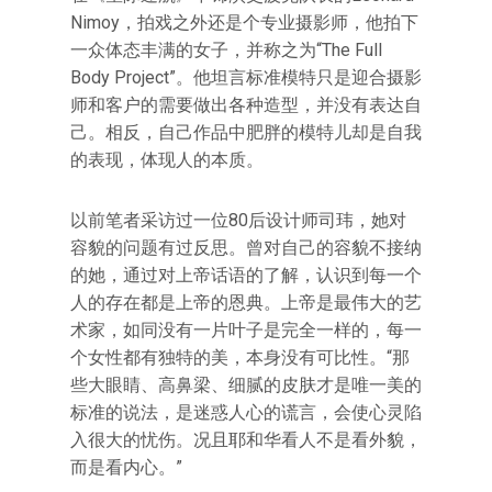
Nimoy，拍戏之外还是个专业摄影师，他拍下
一众体态丰满的女子，并称之为“The Full
Body Project”。他坦言标准模特只是迎合摄影
师和客户的需要做出各种造型，并没有表达自
己。相反，自己作品中肥胖的模特儿却是自我
的表现，体现人的本质。
以前笔者采访过一位80后设计师司玮，她对
容貌的问题有过反思。曾对自己的容貌不接纳
的她，通过对上帝话语的了解，认识到每一个
人的存在都是上帝的恩典。上帝是最伟大的艺
术家，如同没有一片叶子是完全一样的，每一
个女性都有独特的美，本身没有可比性。“那
些大眼睛、高鼻梁、细腻的皮肤才是唯一美的
标准的说法，是迷惑人心的谎言，会使心灵陷
入很大的忧伤。况且耶和华看人不是看外貌，
而是看内心。”