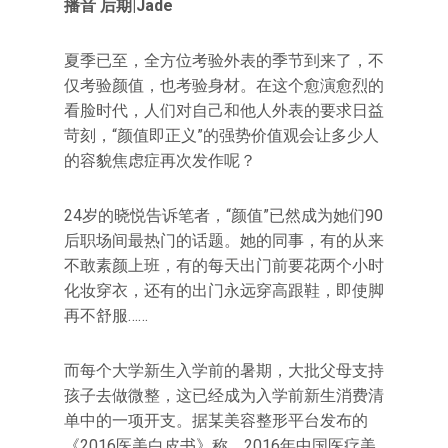
播音 后期|Jade
夏季已至，全方位考验外表的季节到来了，不
仅考验颜值，也考验身材。在这个愈演愈烈的
看脸时代，人们对自己和他人外表的要求日益
苛刻，“颜值即正义”的强势价值观会让多少人
的容貌焦虑症再次发作呢？
24岁的晓悦告诉笔者，“颜值”已然成为她们90
后职场间最热门的话题。她的同事，有的从来
不敢素颜上班，有的每天出门前要花两个小时
化妆穿衣，还有的出门永远穿高跟鞋，即使脚
再不舒服……
而每个大学新生入学前的暑期，大批父母支持
孩子去做微整，这已经成为入学前新生消费清
单中的一项开支。据某美容整形平台发布的
《2016医美白皮书》称，2016年中国医疗美