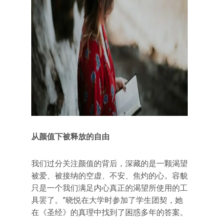
从颜值下被释放的自由
我们过分关注颜值的背后，深藏的是一颗渴望
被爱、被接纳的空虚、不安、焦灼的心。容貌
只是一个我们满足内心真正的渴望所使用的工
具罢了。”晓悦在大学时参加了学生团契，她
在《圣经》的真理中找到了困惑多年的答案。