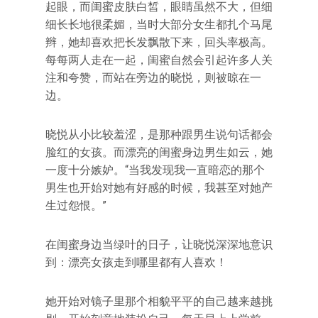
起眼，而闺蜜皮肤白皙，眼睛虽然不大，但细
细长长地很柔媚，当时大部分女生都扎个马尾
辫，她却喜欢把长发飘散下来，回头率极高。
每每两人走在一起，闺蜜自然会引起许多人关
注和夸赞，而站在旁边的晓悦，则被晾在一
边。
晓悦从小比较羞涩，是那种跟男生说句话都会
脸红的女孩。而漂亮的闺蜜身边男生如云，她
一度十分嫉妒。“当我发现我一直暗恋的那个
男生也开始对她有好感的时候，我甚至对她产
生过怨恨。”
在闺蜜身边当绿叶的日子，让晓悦深深地意识
到：漂亮女孩走到哪里都有人喜欢！
她开始对镜子里那个相貌平平的自己越来越挑