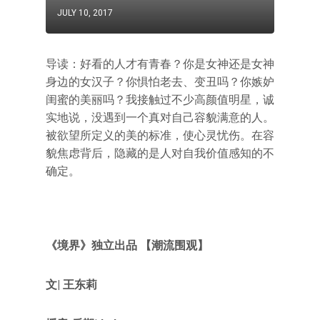
JULY 10, 2017
导读：好看的人才有青春？你是女神还是女神
身边的女汉子？你惧怕老去、变丑吗？你嫉妒
闺蜜的美丽吗？我接触过不少高颜值明星，诚
实地说，没遇到一个真对自己容貌满意的人。
被欲望所定义的美的标准，使心灵忧伤。在容
貌焦虑背后，隐藏的是人对自我价值感知的不
确定。
《境界》独立出品 【潮流围观】
文| 王东莉