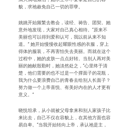
貌，求祂赦免自己一切的罪孽。
姚姚开始频繁去教会，读经、祷告、团契。她
意外地发现，大家对自己真心相待。“原来不
美丽也可以得到爱和认可，我以前从来不知
道。” 她开始慢慢收起耀眼性感的衣服，穿上
得体的服装，不再害怕失去美丽。而就在这个
过程中，她的皮肤一点点好转。当别人再对美
丽的她献殷勤时，她淡然处之，“心里终于清
楚，他们需要的也不过是一个撑面子的花瓶，
我为什么要浪费自己的青春去给别人长面子？
努力做一个上帝喜悦、有美好内在的人才更有
意义。”
晓悦坦承，从小就被父母拿来和别人家孩子比
来比去，自己不仅在容貌上，在其他方面也容
易自卑。“当我开始转向上帝，承认祂是主，