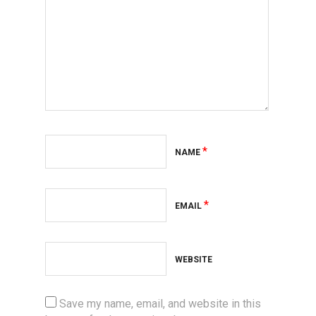
*
NAME
*
EMAIL
WEBSITE
Save my name, email, and website in this