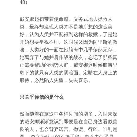
48）
戴安娜起初带着使命感、义务式地去拯救人
类，最终却发现人类并不是她所想的这么美
好，认为人类并不配得到这样的救赎，于是她
开始想要坐视不理。这时候又因为阿里斯的教
唆，人类好的一面在她脑海中几乎荡然无存，
她离弃了与她并肩作战的战友，忘记了那些真
正需要帮助的弱势人群，戴安娜这时候脑海里
剩下的就只有人类的阴暗面。定睛在人身上的
服侍，必然陷入失望，失去喜乐。
只关乎你信的是什么
然而随着在旅途中各样见闻的增多，入世未深
的戴安娜渐渐意识到即便是在自己身边看似善
良的人，也会背弃诺言、撒谎、行凶、唯利是
图……总之为达目的不择手段。史蒂夫似乎是