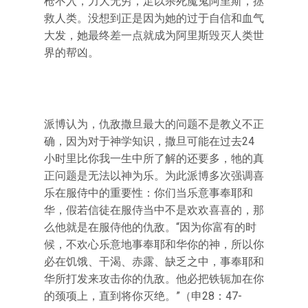
枪不入，力大无穷，足以杀死魔鬼阿里斯，拯
救人类。没想到正是因为她的过于自信和血气
大发，她最终差一点就成为阿里斯毁灭人类世
界的帮凶。
派博认为，仇敌撒旦最大的问题不是教义不正
确，因为对于神学知识，撒旦可能在过去24
小时里比你我一生中所了解的还要多，牠的真
正问题是无法以神为乐。为此派博多次强调喜
乐在服侍中的重要性：你们当乐意事奉耶和
华，假若信徒在服侍当中不是欢欢喜喜的，那
么他就是在服侍他的仇敌。“因为你富有的时
候，不欢心乐意地事奉耶和华你的神，所以你
必在饥饿、干渴、赤露、缺乏之中，事奉耶和
华所打发来攻击你的仇敌。他必把铁轭加在你
的颈项上，直到将你灭绝。”（申28：47-