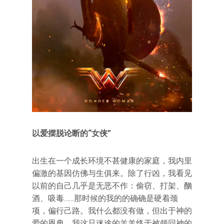
以爱摆脱论断的“女侠”
出生在一个成长环境不甚健康的家庭，我内里
偏激的基因仿佛与生俱来。除了行凶，我看见
以前的自己几乎是无恶不作：偷窃、打架、酗
酒、吸毒……那时候的我的的确确是硬着颈
项，偏行己路。我什么都没有做，但出于神的
爱的恩典，我这只迷途的羔羊终于被领回神的