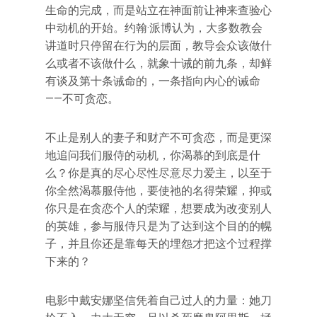
生命的完成，而是站立在神面前让神来查验心
中动机的开始。约翰·派博认为，大多数教会
讲道时只停留在行为的层面，教导会众该做什
么或者不该做什么，就象十诫的前九条，却鲜
有谈及第十条诫命的，一条指向内心的诫命
——不可贪恋。
不止是别人的妻子和财产不可贪恋，而是更深
地追问我们服侍的动机，你渴慕的到底是什
么？你是真的尽心尽性尽意尽力爱主，以至于
你全然渴慕服侍他，要使祂的名得荣耀，抑或
你只是在贪恋个人的荣耀，想要成为改变别人
的英雄，参与服侍只是为了达到这个目的的幌
子，并且你还是靠每天的埋怨才把这个过程撑
下来的？
电影中戴安娜坚信凭着自己过人的力量：她刀