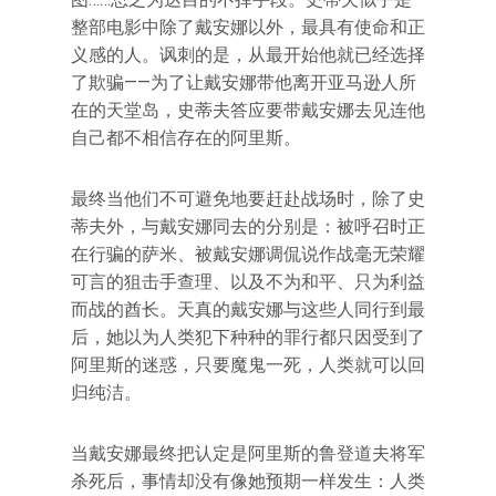
整部电影中除了戴安娜以外，最具有使命和正
义感的人。讽刺的是，从最开始他就已经选择
了欺骗——为了让戴安娜带他离开亚马逊人所
在的天堂岛，史蒂夫答应要带戴安娜去见连他
自己都不相信存在的阿里斯。
最终当他们不可避免地要赶赴战场时，除了史
蒂夫外，与戴安娜同去的分别是：被呼召时正
在行骗的萨米、被戴安娜调侃说作战毫无荣耀
可言的狙击手查理、以及不为和平、只为利益
而战的酋长。天真的戴安娜与这些人同行到最
后，她以为人类犯下种种的罪行都只因受到了
阿里斯的迷惑，只要魔鬼一死，人类就可以回
归纯洁。
当戴安娜最终把认定是阿里斯的鲁登道夫将军
杀死后，事情却没有像她预期一样发生：人类