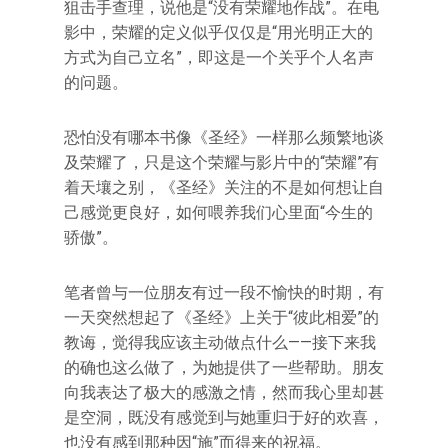
狙击手查理，说他是“没有荣耀地作战”。在电
影中，荣耀的定义似乎仅仅是“用光明正大的
方式为自己立名”，即这是一个关乎个人名声
的问题。
恐怕没有哪本书像《圣经》一样那么频繁地谈
及荣耀了，只是这个荣耀与影片中的“荣耀”有
着天壤之别，《圣经》关注的不是如何想让自
己感觉更良好，如何喂养我们心里面“今生的
骄傲”。
笔者曾与一位朋友有过一段不愉快的时期，有
一天突然想起了《圣经》上关于“彼此相爱”的
教诲，觉得我应该主动做点什么——接下来我
的确也这么做了，为她提供了一些帮助。朋友
向我表达了极大的感激之情，然而我心里却甚
是空洞，既没有感觉到与她重归于好的欢喜，
也没有感到那种因“施”而得来的祝福。