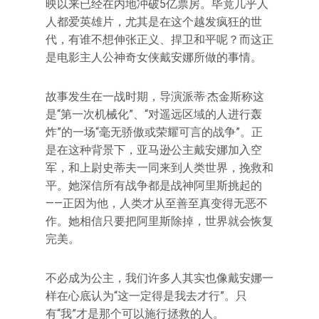
映以来已经在内地冲破5亿票房。毕竟几乎人
人都爱英雄片，尤其是在这个越发疯狂的世
代，有谁不想伸张正义、捍卫和平呢？而这正
是电影主人公神奇女侠戴安娜所做的事情。
故事发生在一战时期，导演派蒂·杰金斯称这
是“第一次机械化”、“对遥远区域的人进行轰
炸”的一场“毫无骄傲或荣耀可言的战争”。正
是在这种背景下，亚马逊公主戴安娜加入空
军，和上尉史蒂夫一同来到人类世界，挽救和
平。她深信所有战争都是战神阿里斯挑起的
——正因为他，人类才从至善至真变得无恶不
作。她相信只要把阿里斯除掉，世界就会恢复
完美。
不必成为公主，我们许多人其实也像戴安娜一
样在心底认为“这一定得是我去才行”。只
有“我”才是那个可以施行拯救的人。