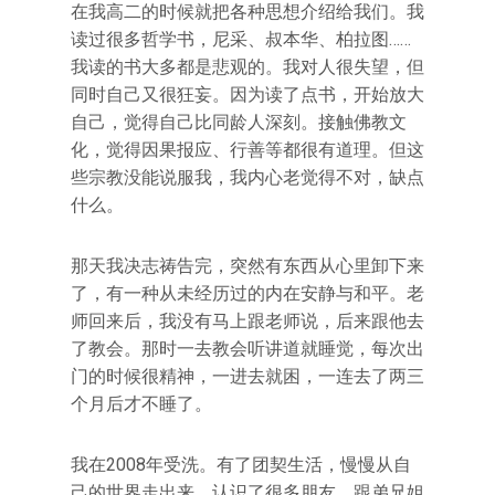
在我高二的时候就把各种思想介绍给我们。我
读过很多哲学书，尼采、叔本华、柏拉图……
我读的书大多都是悲观的。我对人很失望，但
同时自己又很狂妄。因为读了点书，开始放大
自己，觉得自己比同龄人深刻。接触佛教文
化，觉得因果报应、行善等都很有道理。但这
些宗教没能说服我，我内心老觉得不对，缺点
什么。
那天我决志祷告完，突然有东西从心里卸下来
了，有一种从未经历过的内在安静与和平。老
师回来后，我没有马上跟老师说，后来跟他去
了教会。那时一去教会听讲道就睡觉，每次出
门的时候很精神，一进去就困，一连去了两三
个月后才不睡了。
我在2008年受洗。有了团契生活，慢慢从自
己的世界走出来，认识了很多朋友。跟弟兄姐