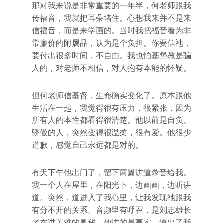
那对我来说是非常重要的一年半，何老师跟我
传福音，我就把耳朵堵住。心想我来并不是来
信福音，而是来学画的。当时我把福音看为非
常廉价的附属品，认为是个负担。你要信祂，
要付出很多时间，不自由。我也怕基督教是骗
人的，对老师不相信，对人抱有本能的怀疑。
但何老师信基督，生命确实变化了。原本跟他
生活在一起，我觉得很有压力，很紧张，因为
所有人的本性都看得很清楚。他以前是自负、
骄傲的人，突然变得很温柔，很有爱。他很少
道歉，感觉自己永远都是对的。
有天下午他出门了，留下两篇讲道录音给我。
我一个人在屋里，在阳光下，边画画，边听讲
道。突然，道进入了我心里，让我发现祂跟我
有分不开的关系。音频里有呼召，是刘志雄长
老在讲苦难的奥秘。他讲的是事实，道出了我