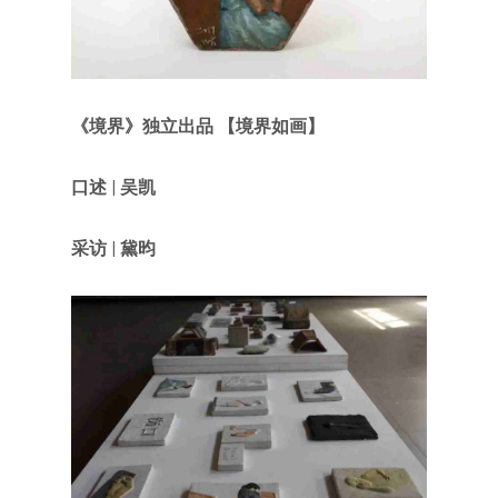
《境界》
独立出品 【
境界如画
】
口述
|
吴凯
采访
|
黛昀