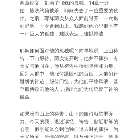
两章经文，刻画了耶稣的孤独。14章一开
始，施洗约翰被杀，耶稣失去了一位重要的伙
伴。之后，耶稣两次从众人面前退开，一次退
到野地，一次退到山上。我感到他心里似乎有
一种巨大的孤独，难以表达，难以排遣。
耶稣如何面对他的孤独呢？简单地说：上山祷
告，下山服侍。两次退开时，他并不孤独，有
天父与他同在，他从祷告中得到陪伴和力量。
回到人群中，他服侍跟随他的百姓，为他们行
掰饼的神迹；服侍门徒，为他们平静风浪；甚
至服侍攻击他的人，指出他们为传统废了神的
诫命。
如果没有山上的祷告，山下的服侍就软弱无
力。今天的我，透过读经、祷告，贴近耶稣的
心意，似乎能体会到他独自退去时的孤独，为
天父所爱、所懂的安慰，以及传扬福音、救助