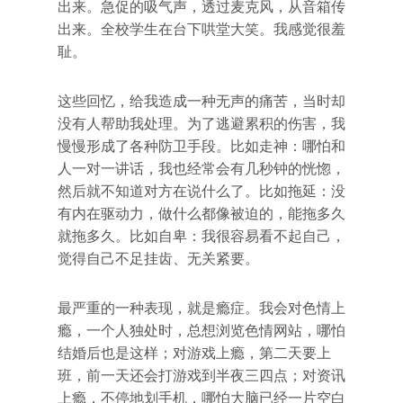
出来。急促的吸气声，透过麦克风，从音箱传
出来。全校学生在台下哄堂大笑。我感觉很羞
耻。
这些回忆，给我造成一种无声的痛苦，当时却
没有人帮助我处理。为了逃避累积的伤害，我
慢慢形成了各种防卫手段。比如走神：哪怕和
人一对一讲话，我也经常会有几秒钟的恍惚，
然后就不知道对方在说什么了。比如拖延：没
有内在驱动力，做什么都像被迫的，能拖多久
就拖多久。比如自卑：我很容易看不起自己，
觉得自己不足挂齿、无关紧要。
最严重的一种表现，就是瘾症。我会对色情上
瘾，一个人独处时，总想浏览色情网站，哪怕
结婚后也是这样；对游戏上瘾，第二天要上
班，前一天还会打游戏到半夜三四点；对资讯
上瘾，不停地划手机，哪怕大脑已经一片空白