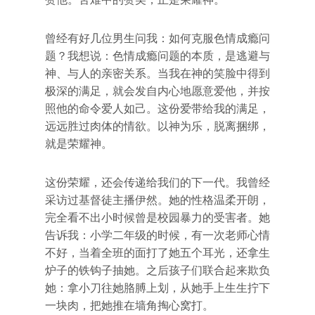
曾经有好几位男生问我：如何克服色情成瘾问
题？我想说：色情成瘾问题的本质，是逃避与
神、与人的亲密关系。当我在神的笑脸中得到
极深的满足，就会发自内心地愿意爱他，并按
照他的命令爱人如己。这份爱带给我的满足，
远远胜过肉体的情欲。以神为乐，脱离捆绑，
就是荣耀神。
这份荣耀，还会传递给我们的下一代。我曾经
采访过基督徒主播伊然。她的性格温柔开朗，
完全看不出小时候曾是校园暴力的受害者。她
告诉我：小学二年级的时候，有一次老师心情
不好，当着全班的面打了她五个耳光，还拿生
炉子的铁钩子抽她。之后孩子们联合起来欺负
她：拿小刀往她胳膊上划，从她手上生生拧下
一块肉，把她推在墙角掏心窝打。