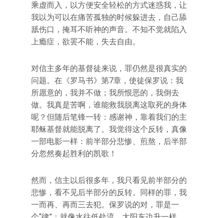
乘虚而入，以方便安全轻松的方式迷惑我，让
我以为可以在痛苦孤独的时候躲进去，自己舔
舐伤口，掩耳不听神的声音。不知不觉就陷入
上瘾症，欲罢不能，失去自由。
对信主多年的基督徒来说，罪仍然是很真实的
问题。在《罗马书》第7章，使徒保罗说：我
所愿意的，我并不做；我所恨恶的，我倒去
做。我真是苦啊，谁能救我脱离这取死的身体
呢？但随后笔锋一转：感谢神，靠着我们的主
耶稣基督就能脱离了。我觉得这个反转，真像
一部电影一样：前半部分悲惨、煎熬，后半部
分忽然奏起胜利的凯歌！
然而，信主以后很多年，我只看见前半部分的
悲惨，看不见后半部分的反转。同样的罪，我
一而再、再而三去犯。保罗说的对，罪是一
个“律”：就像水往低处流、太阳东边升一样，