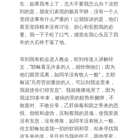
生，如果我考上了，北大不要我怎么办？没想
到的是，朋友们表现的极其平静，没有一个人
觉得这事有什么严重的！让我惊讶的是，他们
甚至觉得根本没有讨论、担心和安慰我的必
要。我一下子松了口气，感觉在我心头压了四
年的大石终于落了地。
等到我有机会进入教会，听到传道人讲解经
文，“耶稣看见许多的人，就怜悯他们；因为
他们困苦流离，如同羊没有牧人一般”，主耶
稣说“凡劳苦担重担的人，可以到我这里来，
我就使你们得安息”。我就痛痛地哭了，因为
我这20多年来，被病的罪的权势所捆绑，不
敢面对、不敢分享，乙肝病毒和因之带来的恐
惧、怨恨和虚伪，压制着我的灵魂，使我里面
没有安息，没有倚靠，如同羊没有牧人一般。
但主耶稣知道我一切的软弱和罪，却来寻找我
这失丧的羊，并且担当我的担子，因他受死，