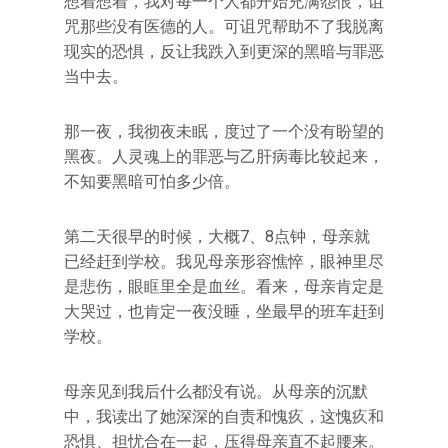
想着想着，我对每一个人都开始充满怨恨，诅
咒那些没有医德的人。可诅咒帮助不了我脱离
现实的恐惧，反让我跌入到更深的黑暗与罪恶
当中去。
那一夜，我彻夜未眠，度过了一个没有盼望的
黑夜。人灵魂上的罪恶与乙肝病毒比较起来，
不知要黑暗可怕多少倍。
第二天很早的时候，大概7、8点钟，母亲就
已经赶到学校。我见母亲形容憔悴，眼神里尽
是悲伤，眼眶里全是血丝。看来，母亲肯定是
大哭过，也肯定一夜没睡，坐最早的班车赶到
学校。
母亲见到我后什么都没有说。从母亲的沉默
中，我读出了她深深的自责和愧疚，这愧疚和
恐惧、担忧合在一起，压得母亲直不起腰来。