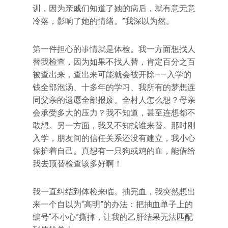
训，因为亲戚们知道了她的病后，就有意无意
冷落，影响了她的情绪。”我深以为然。
第一件担心的事情就是体检。我一方面想找人
替我检查，因为如果不找人替，肯定百分之百
被查出来，查出来可能就会被开除——入学的
钱全部泡汤、十多年的学习、我所有的梦想连
同父亲的遗愿全部报废。全村人怎么想？母亲
会承受多大的压力？我不知道，甚至连想都不
敢想。另一方面，我又不知找谁来替。那时刚
入学，朋友间的信任关系还没有建立，我小心
保护着自己。真想有一只狗或鸡的血，能借给
我去顶替检查该多好啊！
我一直纠结到体检来临。抽完血，我突然想出
来一个自以为“高明”的办法：把抽血单子上的
编号“不小心”撕掉，让我的乙肝结果无法匹配