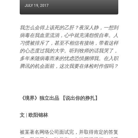
JULY 19, 2017
我怎么会得上该死的乙肝？夜深人静，一想到
病毒在我血里流淌，心中就充满怨恨自卑。人
习惯被排斥了，甚至不相信有接纳，带着这样
的心态度过我的大学。听到牧师的话我哭了，
多年来随病毒而来的忧虑恐惧捆绑我。在入职
腾讯的机会面前，这次我要在体检时作假吗？
《境界》独立出品 【说出你的挣扎】
文 | 欧阳锦林
被某著名网络公司面试完，并取得肯定的答复