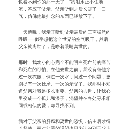
也看不到你的那一天了。”我泪水止不住地
流，答应了父亲。父亲听到之后长舒了一口
气，仿佛他最挂念的东西已经放下了。
一天傍晚，我亲耳听到父亲最后的三声猛然的
呼吸——似乎想把这个世界的空气吸干，然后
父亲就离世了，是睁着眼睛离世的。
那时，我幼小的心完全不能明白死亡前的痛苦
和死亡的可怕。在他去世之前，我没有替他穿
过一次衣服，倒过一次水，问过一个问题，更
别提有一次抚摩、一次的亲昵了。我那时不知
道父亲对我是多么重要。父亲的去世，让我心
里变成一个孤儿和浪子，渴望并在各处寻求相
同或相似的爱，却寻找不到。
我对于父亲的肝癌和离世的恐惧，信主后才得
以释放。而对父爱的渴望也因为认识到天父上