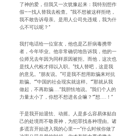
了神的爱，但我又一次犹豫起来：我特别想作
假——找人替我去检查。“我不想被这样拒绝，
我不敢告诉母亲。是用人公司先违规，我为什
么不可以呢？”
我打电话给一位室友，他也是乙肝病毒携带
者，今年毕业。他非常确切地告诉我，他的一
位师兄去年因为同样原因被拒。而他，这次也
是找人代检才得以入职。“找人替吧，这是我
的意见。”朋友说。“可是我不想用欺骗来对抗
欺骗。”“中国的社会现实就这样。”“那就从我
做起，不再欺骗……”我胆怯地说。“我们个人的
力量太小了，你想不想进名企嘛？”“想……！”
于是我开始退怯、动摇。人是多么容易体贴自
己的处境而不敬畏神，为犯罪找各种理由。诸
多谎言开始进入我的心里——“什么时候你做了