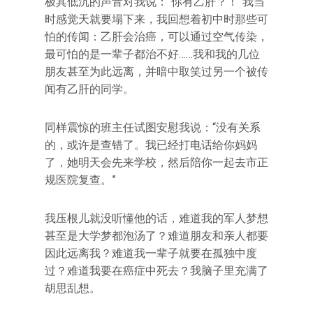
极其低沉的声音对我说：“你有乙肝？！”我当
时感觉天就要塌下来，我回想着初中时那些可
怕的传闻：乙肝会治癌，可以通过空气传染，
最可怕的是一辈子都治不好……我和我的几位
朋友甚至为此远离，并暗中取笑过另一个被传
闻有乙肝的同学。
同样震惊的班主任试图安慰我说：“没有关系
的，或许是查错了。我已经打电话给你妈妈
了，她明天会先来学校，然后陪你一起去市正
规医院复查。”
我压根儿就没听懂他的话，难道我的军人梦想
甚至是大学梦都泡汤了？难道朋友和亲人都要
因此远离我？难道我一辈子就要在孤独中度
过？难道我要在癌症中死去？我脑子里充满了
胡思乱想。