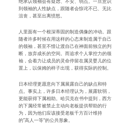
绝承认领袖会有疑虑、不安、弱点。一旦意识
到领袖的人性缺点，跟随者会惊诧不已、无比
沮丧，甚至出离愤怒。
人里面有一个根深蒂固的制造偶像的冲动。跟
随者许多时候在用这样的心态来制造属于自己
的领袖，甚至不惜让渡自己在神面前独立的判
断，放弃成长的空间。而追求个人掌控力的领
袖，会着力让成员的灵命停留在属灵婴儿的位
置上，以保姆的样子出现，获得实际的控制。
日本经理更愿意向下属展露自己的缺点和特
点。事实上，许多日本经理认为，展露软弱，
更能获得下属相助。哈贝克在书中提到，西方
的下属经常被禁止主动向老板提供帮助的行
为，因为他们应该接受老板千方百计维持
的“高人一等”的公共形象。