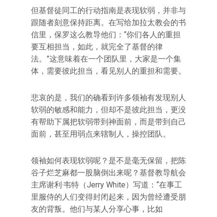
但基督徒同工的行动指南是表现软弱，并非与
跟随者刻意保持距离。在写给加拉太教会的书
信里，保罗这么教导他们：“你们各人的重担
要互相担当，如此，就完全了基督的律
法。”这意味着在一个团队里，大家是一个集
体，需要彼此担当，看见别人的重担和需要。
悲哀的是，我们的确看到许多领袖有发现别人
软弱的敏感和能力，但却不是彼此担当，更没
有帮助下属把软弱带到神面前，而是带到自己
面前，甚至用弱点来辖制人，操控团队。
领袖如何表现软弱呢？是不是毫无保留，把陈
谷子烂芝麻都一股脑倒出来呢？基督教导航会
主席谢利·韦特（Jerry White）写道：“在事工
里服侍的人们变得封闭起来，因为曾经遭受朋
友的背叛。他们与某人分享心事，比如