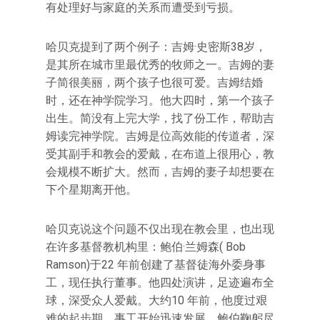
有处理好与家庭的关系而遭受到亏损。
哈贝克提到了两个例子：吉姆·史密斯38岁，
是其所在城市里最优秀的牧师之一。吉姆的妻
子简很美丽，两个孩子也很可爱。吉姆结婚
时，还在神学院学习。他大四时，第一个孩子
出生。简没有上完大学，找了份工作，帮助吉
姆读完神学院。吉姆是位高效能的传道者，深
受其副手和教会的爱戴，在布道上很用心，教
会规模不断扩大。然而，吉姆的妻子却想要在
下个星期离开他。
哈贝克说这个问题不仅出现在教会里，也出现
在许多基督教机构里：鲍伯·兰姆森( Bob
Ramson)于22 年前创建了基督徒海外委身事
工，现任执行董事。他四处演讲，足迹遍布全
球，深受众人爱戴。大约10 年前，他度过艰
难的起步期，事工开始迅速发展。鲍伯鞠躬尽