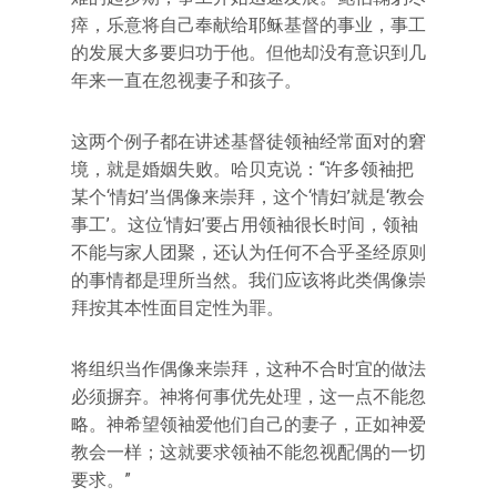
瘁，乐意将自己奉献给耶稣基督的事业，事工
的发展大多要归功于他。但他却没有意识到几
年来一直在忽视妻子和孩子。
这两个例子都在讲述基督徒领袖经常面对的窘
境，就是婚姻失败。哈贝克说：“许多领袖把
某个‘情妇’当偶像来崇拜，这个‘情妇’就是‘教会
事工’。这位‘情妇’要占用领袖很长时间，领袖
不能与家人团聚，还认为任何不合乎圣经原则
的事情都是理所当然。我们应该将此类偶像崇
拜按其本性面目定性为罪。
将组织当作偶像来崇拜，这种不合时宜的做法
必须摒弃。神将何事优先处理，这一点不能忽
略。神希望领袖爱他们自己的妻子，正如神爱
教会一样；这就要求领袖不能忽视配偶的一切
要求。”