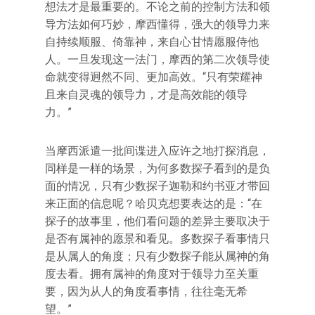
想法才是最重要的。不论之前的控制方法和领
导方法如何巧妙，摩西懂得，强大的领导力来
自持续顺服、倚靠神，来自心甘情愿服侍他
人。一旦发现这一法门，摩西的第二次领导使
命就变得迥然不同、更加高效。“只有荣耀神
且来自灵魂的领导力，才是高效能的领导
力。”
当摩西派遣一批间谍进入应许之地打探消息，
同样是一样的场景，为何多数探子看到的是负
面的情况，只有少数探子迦勒和约书亚才带回
来正面的信息呢？哈贝克想要表达的是：“在
探子的故事里，他们看问题的差异主要取决于
是否有属神的愿景和看见。多数探子看事情只
是从属人的角度；只有少数探子能从属神的角
度去看。拥有属神的角度对于领导力至关重
要，因为从人的角度看事情，往往毫无希
望。”