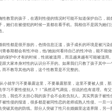
确性教育的孩子，在遇到性侵的情况时可能不知道保护自己，就
子，她们在被侵犯的时候一直都在看手机。我相信不是因为她们
达。
婚前性都是很开放的，色情信息泛滥，孩子成长的环境是被污染
到青春期都会有性冲动，他/她如何看待自己的性冲动，能不能
婚姻的保护中才有的时候，性就被滥用，而且越来越有可能被滥用
是跟大家本身对性的认识分不开的。如果我们只教了孩子其中一
，而不教导其他内容，这个性教育是不完整的。
们从小就学习不要暴露这里，不要暴露那里，这里不要被人摸，那
去学习不要性侵别人？！”虽然语气调侃，但说的也有道理。有
欺负，我也不太担心我的孩子会不会欺负别人。其实男孩子被性
子被性侵的报道，很多都是被同性恋的老师或熟人性侵。一旦一
去突破其他的防线。部分人突破了性只在婚姻里这道界限，另一