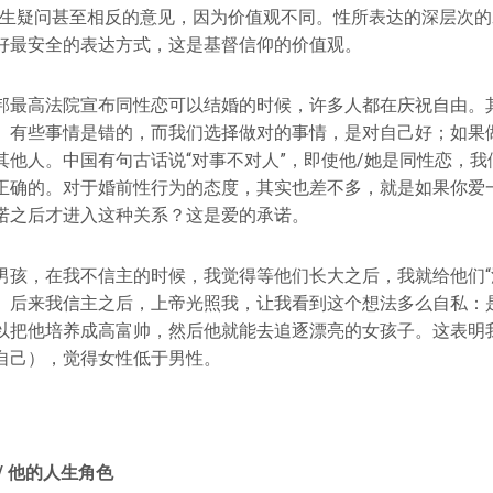
产生疑问甚至相反的意见，因为价值观不同。性所表达的深层次
好最安全的表达方式，这是基督信仰的价值观。
邦最高法院宣布同性恋可以结婚的时候，许多人都在庆祝自由。
。有些事情是错的，而我们选择做对的事情，是对自己好；如果
其他人。中国有句古话说“对事不对人”，即使他/她是同性恋，我
正确的。对于婚前性行为的态度，其实也差不多，就是如果你爱
诺之后才进入这种关系？这是爱的承诺。
男孩，在我不信主的时候，我觉得等他们长大之后，我就给他们“
。后来我信主之后，上帝光照我，让我看到这个想法多么自私：
以把他培养成高富帅，然后他就能去追逐漂亮的女孩子。这表明
自己），觉得女性低于男性。
/ 他的人生角色