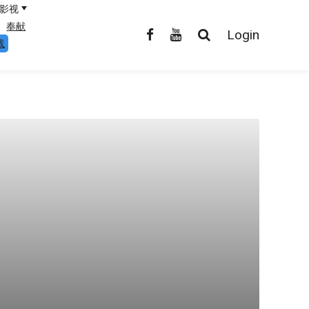
影视
奉献
Login
线