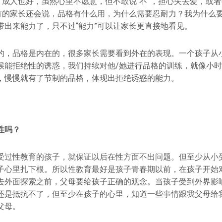
好，成人也好，虽然心里不愿意，但不敢说“不”，担心失去爱，或
。有的家长还会说，品格有什么用，为什么需要忍耐力？我为什么
带出来能力了，只不过“能力”可以让家长更直接地看见。
的，品格是内在的，很多家长需要看到外在的表现。一个孩子从
候能拒绝性的诱惑，我们持续对他/她进行品格的训练，就像小
，慢慢就有了节制的品格，体现出拒绝诱惑的能力。
性吗？
受过性教育的孩子，就保证以后在性方面不出问题。但至少从小
子心里扎下根。所以性教育最好是孩子青春期以前，在孩子开始
去外面探索之前，父母要给孩子正确的观念。当孩子受到外界影
还是抵抗不了，但至少在孩子的心里，知道一些事情跟我父母给
父母。