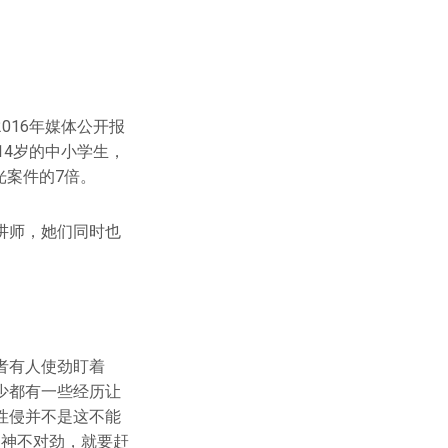
016年媒体公开报
14岁的中小学生，
光案件的7倍。
讲师，她们同时也
者有人使劲盯着
少都有一些经历让
性侵并不是这不能
眼神不对劲，就要赶