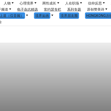
人物
心理境界
两性成长
人在职场
信仰反思
子频道
电子杂志精选
常约瑟专栏
系列专题
原创赞美诗
上道（仅音频）
境界如画
境界朋友圈
HONGKONG连
会