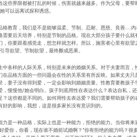
当这些界限都被打乱的时候，伤害就越来越多。作为父母，要帮
/她可以远离试探和诱惑。
品格教育，我们是不是能够温柔、节制、忍耐、恩慈、良善……内
格需要后天培养，特别是节制的品格。现在大部分孩子要什么就
们，你要跟着感觉走，想怎样就怎样。所以，施害者心里有欲望
她引导欲望、节制欲望，最终酿成恶果。
生中各样的人际关系，特别是未来的婚姻关系。对于夫妻而言，
们在品格方面的一些问题会在性的关系里有所反映。如果丈夫只
径，妻子没有得到爱，一定会影响到婚姻质量。性教育要教孩子
爱，慢慢他/她会明白。孩子到底用性在表达什么？表达自私，
足？这些都是不同的。如何用性去表达爱？我们需要帮助孩子的
有好的影响，我想，这是很多家长没有意识到的。
能力是一种品格，实际上也是一种能力，拒绝的能力。当你将来
我好爱你，你看，现在谁不婚前试婚啊？”你有拒绝的能力吗？很