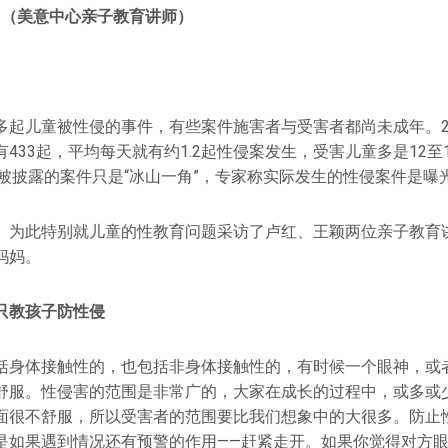
 （美意中心亲子教育讲师）
多起儿童被性侵的事件，有些案件施害者与受害者都尚未成年。2
433起，平均每天就有约1.2起性侵案发生，受害儿童多是12至
。而被披露的案件只是“冰山一角”，专家称实际发生的性侵案件是曝
》为此特别就儿童的性教育问题采访了卢红、王颖两位亲子教育
妈妈。
只教孩子防性侵
括身体接触性的，也包括非身体接触性的，有时候一个眼神，或
舒服。性侵害的范围是非常广的，大家在成长的过程中，或多或
面很不舒服，所以受害者的范围要比我们想象中的大很多。防止
是如果遇到情况还有预警的作用——赶紧走开。如果你觉得对方