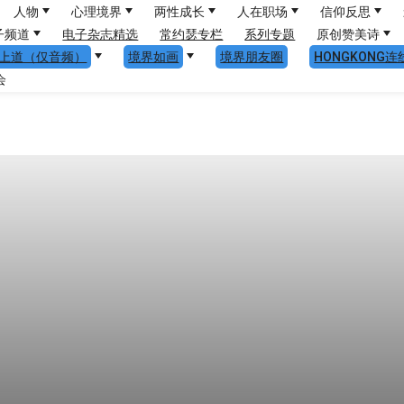
人物
心理境界
两性成长
人在职场
信仰反思
子频道
电子杂志精选
常约瑟专栏
系列专题
原创赞美诗
上道（仅音频）
境界如画
境界朋友圈
HONGKONG连
会