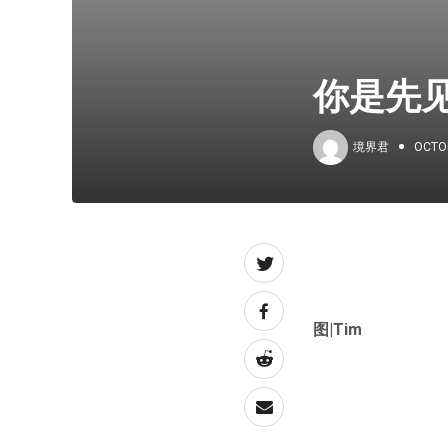
你是先
境界君
OCTOB
图|Tim