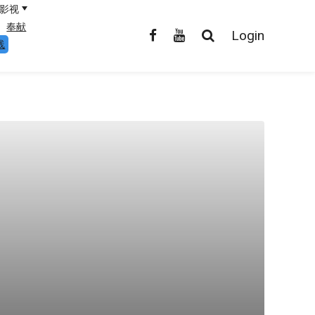
影视
奉献
Login
线