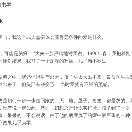
喻书琴
k
担当，我这个罪人需要体会基督无条件的爱是什么。
，可能是脑瘫……”大夫一脸严肃地对我说。1996年春，我抱着
到诊断结果，我打了一个深深的寒颤，几乎痛不欲生。
意料之中，我还记得生产那天，孩子头太大出不来，最后医生决
然出来了，但头部有些变形……当时我就有不祥的预感。
夫是如何一步一步走回家的。天、地、屋子、摇篮，都是灰的。
，没有说一定如此。然而，幻想总是让现实打脸。孩子到了一岁
着，呆呆的，不会说话。由于他的病症属于脑瘫中最严重的一种
疗效果几乎为零。