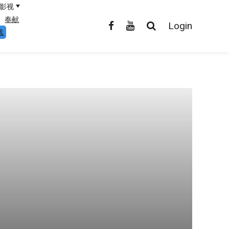
影视
奉献
Login
线