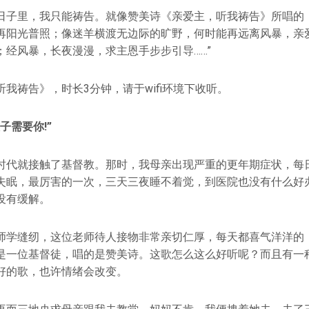
日子里，我只能祷告。就像赞美诗《亲爱主，听我祷告》所唱的：
再阳光普照；像迷羊横渡无边际的旷野，何时能再远离风暴，亲
；经风暴，长夜漫漫，求主恩手步步引导……”
我祷告》，时长3分钟，请于wifi环境下收听。
子需要你!”
时代就接触了基督教。那时，我母亲出现严重的更年期症状，每
失眠，最厉害的一次，三天三夜睡不着觉，到医院也没有什么好
没有缓解。
师学缝纫，这位老师待人接物非常亲切仁厚，每天都喜气洋洋的
是一位基督徒，唱的是赞美诗。这歌怎么这么好听呢？而且有一
好的歌，也许情绪会改变。