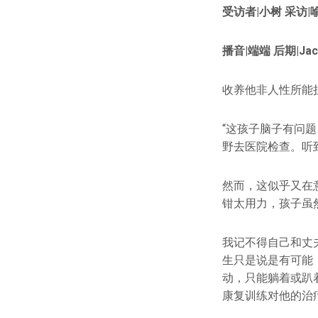
受访者|小树 采访|
播音|端端 后期|Jac
收养他非人性所能
“这孩子脑子有问题
野去医院检查。听
然而，这似乎又在
钳太用力，孩子虽
我记不得自己和丈
生只是说是有可能
动，只能躺着或趴
康复训练对他的治