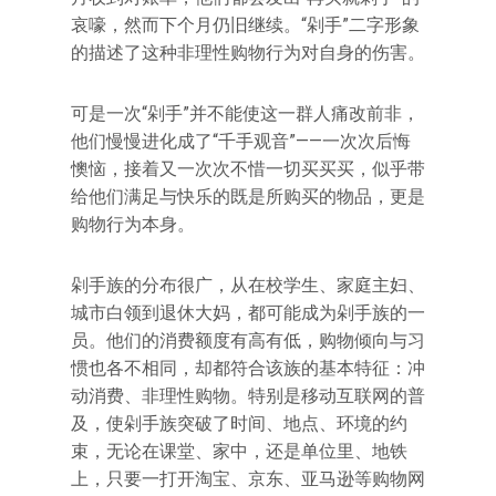
哀嚎，然而下个月仍旧继续。“剁手”二字形象
的描述了这种非理性购物行为对自身的伤害。
可是一次“剁手”并不能使这一群人痛改前非，
他们慢慢进化成了“千手观音”——一次次后悔
懊恼，接着又一次次不惜一切买买买，似乎带
给他们满足与快乐的既是所购买的物品，更是
购物行为本身。
剁手族的分布很广，从在校学生、家庭主妇、
城市白领到退休大妈，都可能成为剁手族的一
员。他们的消费额度有高有低，购物倾向与习
惯也各不相同，却都符合该族的基本特征：冲
动消费、非理性购物。特别是移动互联网的普
及，使剁手族突破了时间、地点、环境的约
束，无论在课堂、家中，还是单位里、地铁
上，只要一打开淘宝、京东、亚马逊等购物网