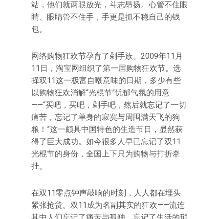
站，他们就两眼放光，斗志昂扬。心管不住眼
睛、眼睛管不住手，手更是抓不稳自己的钱
包。
网络购物狂欢节孕育了剁手族。2009年11月
11日，淘宝网组织了第一届购物狂欢节。选
择双11这一极富自嘲意味的日期，多少有些
以购物狂欢消解“光棍节”忧郁气氛的用意
——“买吧，买吧，剁手吧，然后就忘记了一切
痛苦，忘记了单身的寂寞与周围满天飞的狗
粮！”这一颇具中国特色的生造节日，显然获
得了巨大成功。如今很多人早已忘记了双11
光棍节的身份，全国上下只为购物与打折牵
挂。
在双11零点钟声敲响的时刻，人人都在埋头
紧张抢货。双11成为名副其实的狂欢——流连
其中人们忘记了痛苦与孤独，忘记了生活的琐