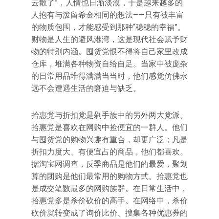
云散了”，人情也日渐淡漠，于是越来越多的
人抱有与泼留希金相同的想法——只有被丰富
的物质包围，才能感受到那种“稳稳的幸福”。
财物是人生的避风港湾，这是现代社会赋予财
物的特别内涵。囤货党恨不得将自己家里改成
仓库，堆满各种物资自给自足。当家中被庞杂
的日常用品堆得满满当当时，他们感觉仿佛永
远不会遭遇生活的窘迫与缺乏。
拾惠党与折扣党是剁手族中的另外两大党派。
拾惠党是喜欢在网购中捡便宜的一群人。他们
与囤货党的购物兴趣有重合，却更广泛；凡是
折扣力度大、有便宜占的商品，他们都喜欢。
据淘宝网调查，反季商品是他们的最爱，聚划
算的团购是他们最常用的购物方式。拾惠党也
是成交笔数最多的网购族群。在日常生活中，
拾惠党多是杀价砍价的高手。在网络中，杀价
砍价就转变成了询价比价、搜集各种优惠券的