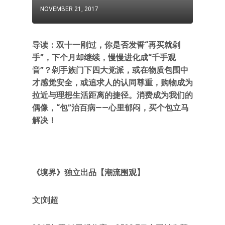
NOVEMBER 21, 2017
导读：双十一刚过，你是否发誓“再买就剁
手”，下个月却继续，慢慢进化成“千手观
音”？剁手族门下四大党派，或在物质包围中
才感觉安全，或追求人的认同尊重，购物成为
拉近与理想生活距离的捷径。消费成为我们的
偶像，“包”治百病——心里郁闷，买个包立马
解决！
《境界》独立出品【潮流围观】
文|刘超