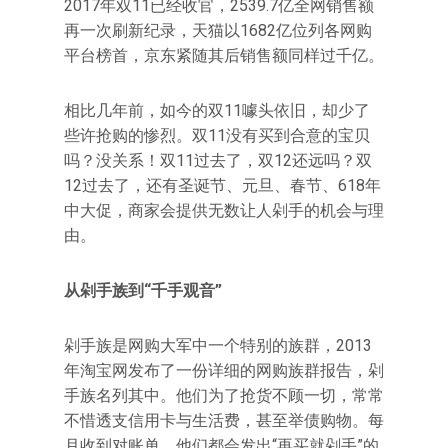
2017年双11已经收官，2539.7亿全网销售额
再一次刷新纪录，天猫以1682亿位列各网购
平台榜首，京东紧随其后销售额同样过千亿。
相比几年前，如今的双11噱头依旧，却少了
些许抢购的惨烈。双11没有买到合意的宝贝
吗？没关系！双11过去了，双12还远吗？双
12过去了，还有圣诞节、元旦、春节、618年
中大促，商家会提供无数让人剁手的机会与理
由。
从剁手族到“千手观音”
剁手族是网购大军中一个特别的族群，2013
年淘宝网发布了一份详细的网购族群报告，剁
手族名列其中。他们为了抢货不顾一切，常常
不惜透支信用卡与生活费，甚至举债购物。每
月收到对账单，他们都会发出“再买就剁手”的