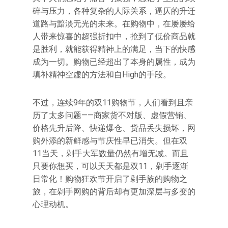
碎与压力，各种复杂的人际关系，逼仄的升迁
道路与黯淡无光的未来。在购物中，在屡屡给
人带来惊喜的超强折扣中，抢到了低价商品就
是胜利，就能获得精神上的满足，当下的快感
成为一切。购物已经超出了本身的属性，成为
填补精神空虚的方法和自High的手段。
不过，连续9年的双11购物节，人们看到且亲
历了太多问题——商家货不对版、虚假营销、
价格先升后降、快递爆仓、货品丢失损坏，网
购外添的新鲜感与节庆性早已消失。但在双
11当天，剁手大军数量仍然有增无减。而且
只要你想买，可以天天都是双11，剁手逐渐
日常化！购物狂欢节开启了剁手族的购物之
旅，在剁手网购的背后却有更加深层与多变的
心理动机。