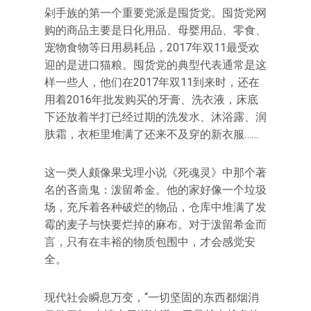
剁手族的第一个重要党派是囤货党。囤货党网
购的商品主要是日化用品、母婴用品、零食、
宠物食物等日用易耗品，2017年双11最受欢
迎的是进口猫粮。囤货党的典型代表通常是这
样一些人，他们在2017年双11到来时，还在
用着2016年批发购买的牙膏、洗衣液，床底
下还放着半打已经过期的洗发水、沐浴露、润
肤霜，衣柜里堆满了还来不及穿的新衣服……
这一类人颇像果戈理小说《死魂灵》中那个著
名的吝啬鬼：泼留希金。他的家好像一个垃圾
场，充斥着各种破烂的物品，仓库中堆满了发
霉的麦子与快要烂掉的麻布。对于泼留希金而
言，只有在丰裕的物质包围中，才会感觉安
全。
现代社会瞬息万变，“一切坚固的东西都烟消