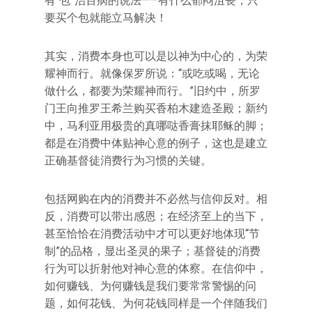
有“包”治百病的说法——有什么郁闷沮丧，只
要买个包就能立马解决！
其实，消费本身也可以是以神为中心的，为荣
耀神而行。就像保罗所说：“或吃或喝，无论
做什么，都要为荣耀神而行。”旧约中，所罗
门王向推罗王希兰购买香柏木建造圣殿；新约
中，马利亚用极贵的真哪哒香膏抹耶稣的脚；
都是在消费中体贴神心意的例子，这也是建立
正确基督徒消费行为习惯的关键。
包括网购在内的消费并不必然与信仰反对。相
反，消费可以带出感恩；在经济至上的当下，
甚至恰恰在消费活动中才可以更好地体现“节
制”的品格，显出圣灵的果子；基督徒的消费
行为可以折射他对神心意的体察。在信仰中，
如何赚钱、为何赚钱是我们要常常警惕的问
题，如何花钱、为何花钱同样是一个伴随我们