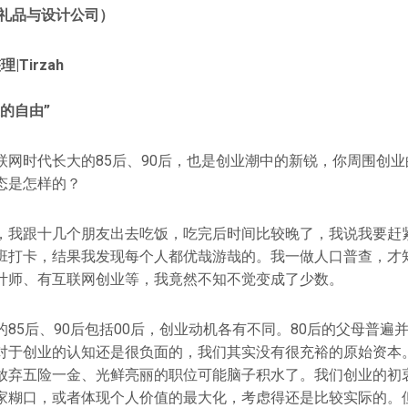
创礼品与设计公司）
|Tirzah
的自由”
联网时代长大的85后、90后，也是创业潮中的新锐，你周围创
态是怎样的？
，我跟十几个朋友出去吃饭，吃完后时间比较晚了，我说我要赶
班打卡，结果我发现每个人都优哉游哉的。我一做人口普查，才
计师、有互联网创业等，我竟然不知不觉变成了少数。
85后、90后包括00后，创业动机各有不同。80后的父母普遍
对于创业的认知还是很负面的，我们其实没有很充裕的原始资本
放弃五险一金、光鲜亮丽的职位可能脑子积水了。我们创业的初
家糊口，或者体现个人价值的最大化，考虑得还是比较实际的。但