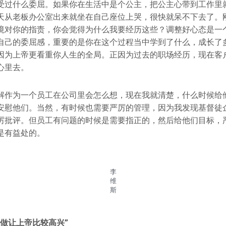
受过什么委屈。如果你在生活中是个公主，把公主心带到工作里
天从老板办公室出来就坐在自己座位上哭，很快就呆不下去了。
境对你的指责，你会觉得为什么我要经历这些？调整好心态是一
自己的委屈感，重要的是你在这个过程当中学到了什么，成长了
因为上帝更看重你人生的全局。正因为过去的职场经历，现在客
心里去。
解作为一个员工在公司里会怎么想，现在我就清楚，什么时候给
安慰他们。当然，有时候也需要严厉的管理，因为我发现基督徒
厉批评。但员工有问题的时候是需要指正的，然后给他们目标，
是有益处的。
李
维
斯
做让上帝比较高兴”