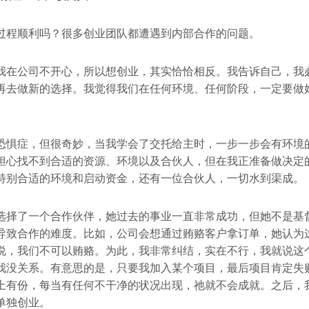
过程顺利吗？很多创业团队都遭遇到内部合作的问题。
我在公司不开心，所以想创业，其实恰恰相反。我告诉自己，我
再去做新的选择。我觉得我们在任何环境、任何阶段，一定要做
恐惧症，但很奇妙，当我学会了交托给主时，一步一步会有环境
担心找不到合适的资源、环境以及合伙人，但在我正准备做决定
特别合适的环境和启动资金，还有一位合伙人，一切水到渠成。
选择了一个合作伙伴，她过去的事业一直非常成功，但她不是基
导致合作的难度。比如，公司会想通过贿赂客户拿订单，她认为
说，我们不可以贿赂。为此，我非常纠结，实在不行，我就说这
我没关系。有意思的是，只要我加入某个项目，最后项目肯定失
上有份，每当有任何不干净的状况出现，祂就不会成就。之后，
单独创业。