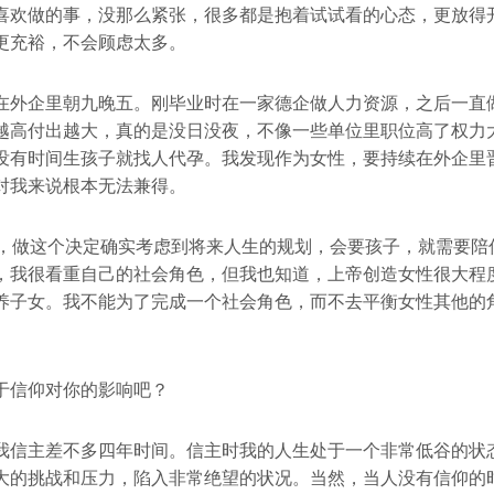
喜欢做的事，没那么紧张，很多都是抱着试试看的心态，更放得
更充裕，不会顾虑太多。
在外企里朝九晚五。刚毕业时在一家德企做人力资源，之后一直
越高付出越大，真的是没日没夜，不像一些单位里职位高了权力
没有时间生孩子就找人代孕。我发现作为女性，要持续在外企里
对我来说根本无法兼得。
岁，做这个决定确实考虑到将来人生的规划，会要孩子，就需要陪
，我很看重自己的社会角色，但我也知道，上帝创造女性很大程
养子女。我不能为了完成一个社会角色，而不去平衡女性其他的
于信仰对你的影响吧？
我信主差不多四年时间。信主时我的人生处于一个非常低谷的状
大的挑战和压力，陷入非常绝望的状况。当然，当人没有信仰的