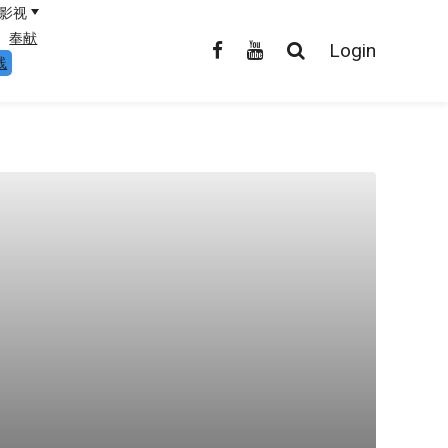
影视
奉献
Login
线