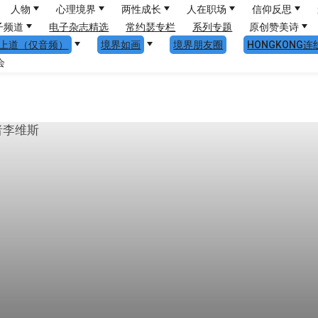
人物
心理境界
两性成长
人在职场
信仰反思
子频道
电子杂志精选
常约瑟专栏
系列专题
原创赞美诗
上道（仅音频）
境界如画
境界朋友圈
HONGKONG连
会