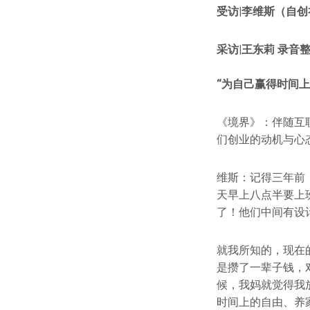
受访|李维斯（自
采访|王东莉 录音整理
“为自己赢得时间上
《境界》：伴随互
们创业的动机与心
维斯：记得三年前
天早上八点半要上
了！他们中间有设
就我所知的，现在的
是攒了一辈子钱，
候，我妈就觉得我
时间上的自由、养