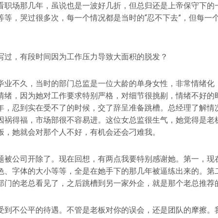
看职场那几年，虽说也是一波好几折，但总归还是上帝保守下的
等等，哭过很多次，每一个情况都是当时的“忍不下去”，但每一
写过，有段时间因为工作压力导致大面积的脱发？
毕业不久，当时的部门总监是一位大龄的单身女性，非常情绪化
情绪，因为她对工作要求特别严格，对细节很挑剔，情绪不好的
年，忍到实在受不了的时候，交了辞呈准备跳槽。总经理了解情
因祸得福，市场部很不容易进。这位女总监很生气，她觉得是老
饭，她就会对那个人不好，有机会还会刁难我。
题被公司开除了。现在回想，有两点我要特别感谢她。第一，现
色、字体的大小等等，全是在她手下的那几年被逼练出来的。第
部门的老总看见了，之后跳槽到另一家外企，就是那个老总推荐
受到不公平的待遇。不管是老板对你的误会，还是团队的摩擦。