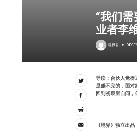
“我们需
业者李
境界君
DECEM
导读：合伙人觉得
是赚不完的，面对
回到初衷里自问，
《境界》独立出品