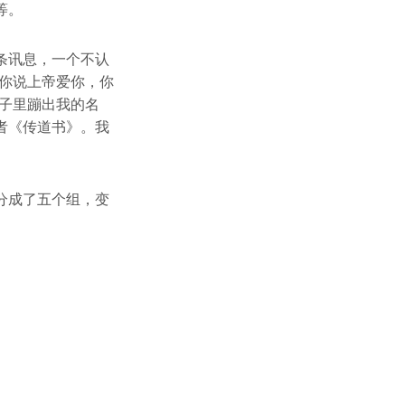
等。
条讯息，一个不认
你说上帝爱你，你
脑子里蹦出我的名
者《传道书》。我
分成了五个组，变