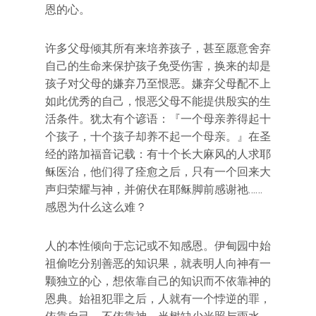
恩的心。
许多父母倾其所有来培养孩子，甚至愿意舍弃
自己的生命来保护孩子免受伤害，换来的却是
孩子对父母的嫌弃乃至恨恶。嫌弃父母配不上
如此优秀的自己，恨恶父母不能提供殷实的生
活条件。犹太有个谚语：『一个母亲养得起十
个孩子，十个孩子却养不起一个母亲。』在圣
经的路加福音记载：有十个长大麻风的人求耶
稣医治，他们得了痊愈之后，只有一个回来大
声归荣耀与神，并俯伏在耶稣脚前感谢祂……
感恩为什么这么难？
人的本性倾向于忘记或不知感恩。伊甸园中始
祖偷吃分别善恶的知识果，就表明人向神有一
颗独立的心，想依靠自己的知识而不依靠神的
恩典。始祖犯罪之后，人就有一个悖逆的罪，