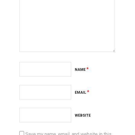
*
NAME
*
EMAIL
WEBSITE
Save my name, email, and website in this