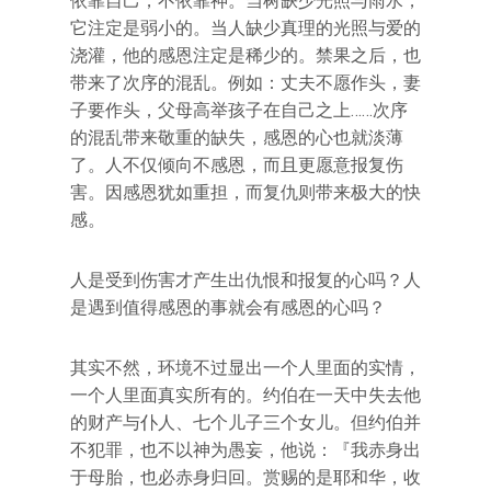
依靠自己，不依靠神。当树缺少光照与雨水，
它注定是弱小的。当人缺少真理的光照与爱的
浇灌，他的感恩注定是稀少的。禁果之后，也
带来了次序的混乱。例如：丈夫不愿作头，妻
子要作头，父母高举孩子在自己之上……次序
的混乱带来敬重的缺失，感恩的心也就淡薄
了。人不仅倾向不感恩，而且更愿意报复伤
害。因感恩犹如重担，而复仇则带来极大的快
感。
人是受到伤害才产生出仇恨和报复的心吗？人
是遇到值得感恩的事就会有感恩的心吗？
其实不然，环境不过显出一个人里面的实情，
一个人里面真实所有的。约伯在一天中失去他
的财产与仆人、七个儿子三个女儿。但约伯并
不犯罪，也不以神为愚妄，他说：『我赤身出
于母胎，也必赤身归回。赏赐的是耶和华，收