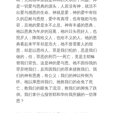
是一切爱与恩典的源头，人若没有神，就活不
出爱与感恩的生命。神就是爱，神的爱中有恒
久的忍耐与恩慈，爱中有真理，也有饶恕与包
容，且祂的爱是永不止息。神有丰盛的恩典，
祂以恩典为年岁的冠冕，祂叫日头照好人，也
照歹人；降雨给义人，也给不义的人。祂的恩
典看起来平常却是浩大，祂不曾需要人的报
恩，却是以恩待人。罪是我们犯的，恶是我们
做的，但，罪恶的刑罚——死亡，竟是主耶稣
替我们背负。这是神的爱与恩。祂不因你我的
罪弃绝我们，反而因我们的罪来拯救我们。我
们的神有恩惠，有公义；我们的神以怜悯为
怀。祂以厚恩待我们。祂救我们的命免了死
亡，救我们的眼免了流泪，救我们的脚免了跌
倒。我们拿什么报答耶和华向我所赐的一切厚
恩？