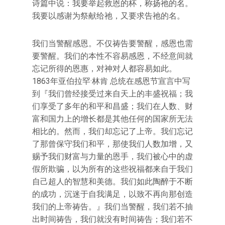
诗篇中说：我要举起救恩的杯，称扬祂的名。
我要以感谢为祭献给祂，又要求告祂的名。
我们当警醒感恩。不仅祷告要警醒，感恩也需
要警醒。我们的本性不容易感恩，不经意间就
忘记所得的恩惠，对神对人都容易如此。
1863年亚伯拉罕·林肯 总统在感恩节宣言中写
到『我们曾经接受过来自天上的丰盛祝福；我
们享受了多年的和平和昌盛；我们在人数、财
富和国力上的增长都是其他任何的国家所无法
相比的。然而，我们却忘记了上帝。我们忘记
了那曾保守我们和平，那使我们人数加增，又
赐予我们财富与力量的恩手，我们被心中的虚
假所欺骗，以为所有的这些祝福都来自于我们
自己超人的智慧和美德。我们如此陶醉于不断
的成功，沉迷于自我满足，以致不再向那创造
我们的上帝祷告。』我们当警醒，我们若不抽
出时间祷告，我们就没有时间祷告；我们若不