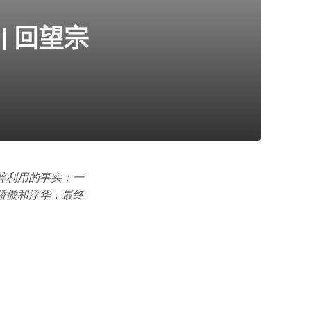
 回望宗
粹利用的事实；一
骄傲和浮华，最终