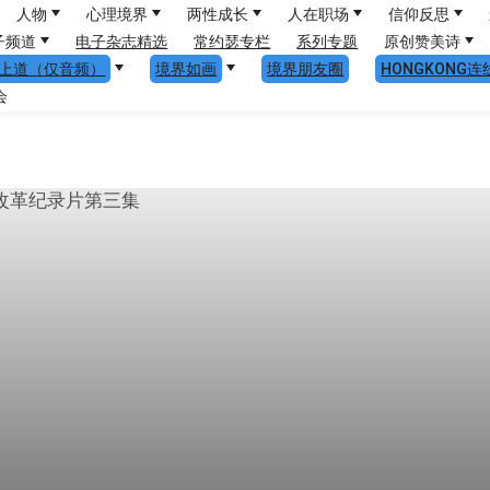
人物
心理境界
两性成长
人在职场
信仰反思
子频道
电子杂志精选
常约瑟专栏
系列专题
原创赞美诗
上道（仅音频）
境界如画
境界朋友圈
HONGKONG连
会