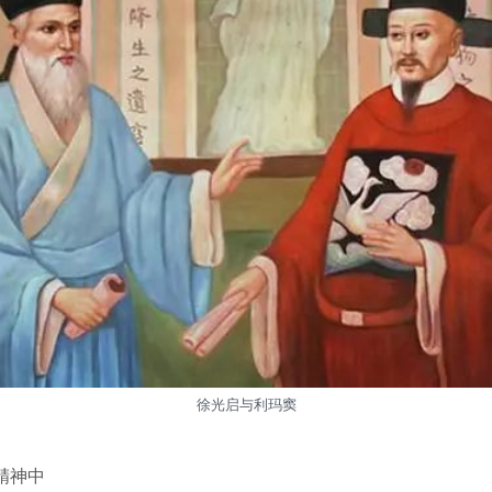
徐光启与利玛窦
精神中