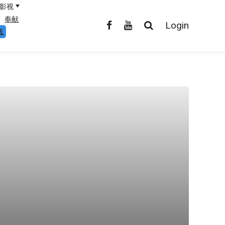
影视
奉献
Login
线