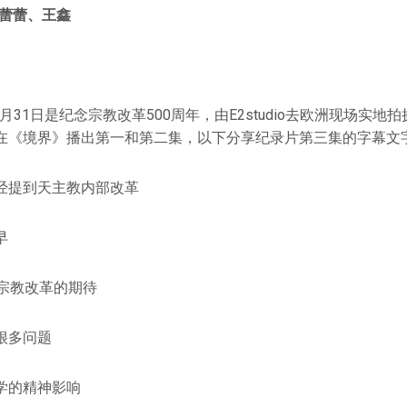
o 潘蕾蕾、王鑫
0月31日是纪念宗教改革500周年，由E2studio去欧洲现场实
在《境界》播出第一和第二集，以下分享纪录片第三集的字幕文
经提到天主教内部改革
早
的宗教改革的期待
很多问题
学的精神影响