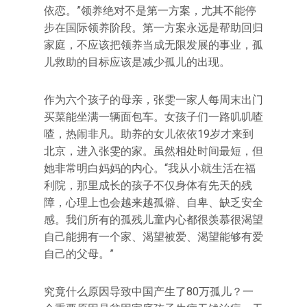
依恋。”领养绝对不是第一方案，尤其不能停
步在国际领养阶段。第一方案永远是帮助回归
家庭，不应该把领养当成无限发展的事业，孤
儿救助的目标应该是减少孤儿的出现。
作为六个孩子的母亲，张雯一家人每周末出门
买菜能坐满一辆面包车。女孩子们一路叽叽喳
喳，热闹非凡。助养的女儿依依19岁才来到
北京，进入张雯的家。虽然相处时间最短，但
她非常明白妈妈的内心。“我从小就生活在福
利院，那里成长的孩子不仅身体有先天的残
障，心理上也会越来越孤僻、自卑、缺乏安全
感。我们所有的孤残儿童内心都很羡慕很渴望
自己能拥有一个家、渴望被爱、渴望能够有爱
自己的父母。”
究竟什么原因导致中国产生了80万孤儿？一