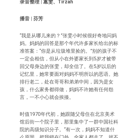
录音整理
|
蕙雯、Tirzah
播音 | 芬芳
“我是从哪儿来的？”张雯小时候很好奇地问妈
妈。妈妈的回答是那个年代许多家长给出的标
准答案：“你是从垃圾堆里捡的。”别的孩子不
一定会相信，但从小在外婆家长到5岁才被带
回父母身边的张雯，却全信了。在5岁以后的
记忆里，她常要面对妈妈不明所以的恶语。她
排行老二，处在哥哥和弟弟中间，因为是女
孩，什么家务都得做，妈妈不许她有任何怨
言，一不小心就会挨揍。
时值1970年代初，她跟随父母住在北京美术
馆后街一个院子里，那里集中了一群中国社科
院的高级知识分子。“有一次，妈妈不知道什
么原因，把我锁在门外，全家人都走了，就不