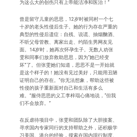
为这么大的创伤只有上帝能洁净和医治！”
曾是留守儿童的思思，12岁时被同村一个七
十岁的老头性侵后生子。她的行为存在严重的
典型的性侵后遗症：自残、说谎、抽烟酗酒、
不听父母管教、离家出走、约陌生男网友见
面。14岁时，她再次怀孕生子。无数人劝张
雯和同事们放弃救助思思，因为“她已经变
坏”了。但张雯她们知道，思思不是一开始就
是这个样子的！她没有见过美好，只能用丑陋
证明自己的存在。“你无法想象，帮助这些被
性侵的孩子重新面对自己和生活有多么
难。”服侍思思的义工李梓琨心痛地说，“但我
们不会放弃。”
在反虐待项目中，张雯和团队除了大胆接案、
寻求国内专家同行的支持帮助之外，还积极学
习美国、港台的经验，摸索在国内现行制度、