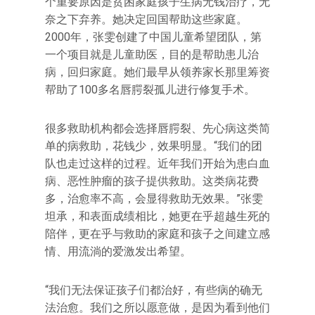
个重要原因是贫困家庭孩子生病无钱治疗，无
奈之下弃养。她决定回国帮助这些家庭。
2000年，张雯创建了中国儿童希望团队，第
一个项目就是儿童助医，目的是帮助患儿治
病，回归家庭。她们最早从领养家长那里筹资
帮助了100多名唇腭裂孤儿进行修复手术。
很多救助机构都会选择唇腭裂、先心病这类简
单的病救助，花钱少，效果明显。“我们的团
队也走过这样的过程。近年我们开始为患白血
病、恶性肿瘤的孩子提供救助。这类病花费
多，治愈率不高，会显得救助无效果。”张雯
坦承，和表面成绩相比，她更在乎超越生死的
陪伴，更在乎与救助的家庭和孩子之间建立感
情、用流淌的爱激发出希望。
“我们无法保证孩子们都治好，有些病的确无
法治愈。我们之所以愿意做，是因为看到他们