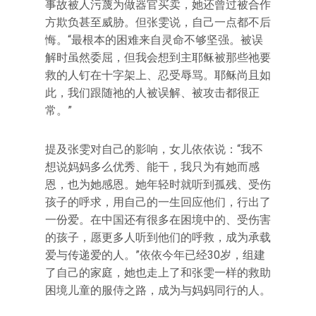
事故被人污蔑为做器官买卖，她还曾过被合作
方欺负甚至威胁。但张雯说，自己一点都不后
悔。“最根本的困难来自灵命不够坚强。被误
解时虽然委屈，但我会想到主耶稣被那些祂要
救的人钉在十字架上、忍受辱骂。耶稣尚且如
此，我们跟随祂的人被误解、被攻击都很正
常。”
提及张雯对自己的影响，女儿依依说：“我不
想说妈妈多么优秀、能干，我只为有她而感
恩，也为她感恩。她年轻时就听到孤残、受伤
孩子的呼求，用自己的一生回应他们，行出了
一份爱。在中国还有很多在困境中的、受伤害
的孩子，愿更多人听到他们的呼救，成为承载
爱与传递爱的人。”依依今年已经30岁，组建
了自己的家庭，她也走上了和张雯一样的救助
困境儿童的服侍之路，成为与妈妈同行的人。