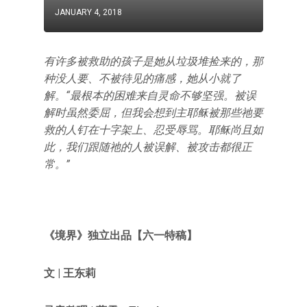
JANUARY 4, 2018
有许多被救助的孩子是她从垃圾堆捡来的，那
种没人要、不被待见的痛感，她从小就了
解。“最根本的困难来自灵命不够坚强。被误
解时虽然委屈，但我会想到主耶稣被那些祂要
救的人钉在十字架上、忍受辱骂。耶稣尚且如
此，我们跟随祂的人被误解、被攻击都很正
常。”
《境界》独立出品【六一特稿】
文 |
王东莉