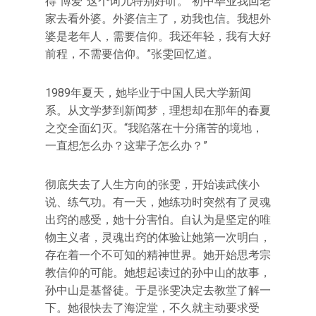
得“博爱”这个词儿特别好听。“初中毕业我回老
家去看外婆。外婆信主了，劝我也信。我想外
婆是老年人，需要信仰。我还年轻，我有大好
前程，不需要信仰。”张雯回忆道。
1989年夏天，她毕业于中国人民大学新闻
系。从文学梦到新闻梦，理想却在那年的春夏
之交全面幻灭。“我陷落在十分痛苦的境地，
一直想怎么办？这辈子怎么办？”
彻底失去了人生方向的张雯，开始读武侠小
说、练气功。有一天，她练功时突然有了灵魂
出窍的感受，她十分害怕。自认为是坚定的唯
物主义者，灵魂出窍的体验让她第一次明白，
存在着一个不可知的精神世界。她开始思考宗
教信仰的可能。她想起读过的孙中山的故事，
孙中山是基督徒。于是张雯决定去教堂了解一
下。她很快去了海淀堂，不久就主动要求受