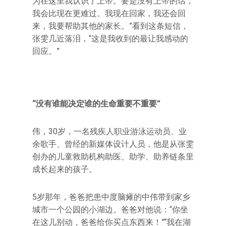
为在这里我认识了上帝。要是没有上帝的话，
我会比现在更难过。我现在回家，我还会回
来，我要帮助其他的家长。”看到这条短信，
张雯几近落泪，“这是我收到的最让我感动的
回应。”
“没有谁能决定谁的生命重要不重要”
伟，30岁，一名残疾人职业游泳运动员、业
余歌手、曾经的新媒体设计人员，他是从张雯
创办的儿童救助机构助医、助学、助养链条里
成长起来的孩子。
5岁那年，爸爸把患中度脑瘫的中伟带到家乡
城市一个公园的小湖边。爸爸对他说：“你坐
在这儿别动，爸爸给你买点东西来！”“我在湖