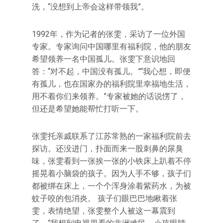
洗，“没想到上帝会这样带领我”。
1992年，作为记者的张雯，采访了一位外国
专家。专家询问中国哪里有福利院，他的朋友
希望领养一名中国孤儿。张雯下意识地回
答：“对不起，中国没有孤儿。”“我心想，即便
有孤儿，也在国家办的福利院里幸福地生活，
用不着你们来领养。”专家被她的话说愣了，
但还是希望她能帮忙打听一下。
张雯托亲戚联系了江苏常熟的一家福利院前去
探访。还没进门，扑面而来一股刺鼻的尿臭
味，张雯看到一张挨一张的小铁床上趴着不停
摇晃着小脑袋的孩子。因为人手不够，孩子们
都被绑在床上，一个个浑身涂着紫药水，为被
蚊子咬的包消炎。 孩子们眼巴巴地瞅着张
雯，表情绝望，张雯整个人被这一幕震到