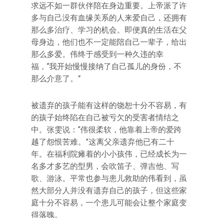
求远不如一群伙伴陪在身边重要。上帝派了许
多与自己没有血缘关系的人来爱自己，还拥有
那么多治疗、学习的机会。即便真的生活在父
母身边，他们也不一定能陪自己一辈子，给出
那么多爱。伟终于感受到一种久违的幸
福，“我开始慢慢接纳了自己孤儿的身份，不
那么介意了。”
被遗弃的孩子能有这样的饶恕十分不容易，有
的孩子始终陷在自己被亏欠的受害者情结之
中。张雯说：“伟很柔软，他靠着上帝的爱跨
越了怨恨苦难。”这离父亲遗弃他已有二十
年。在福利院瘫着的小小孩伟，已经成长为一
名多才多艺的型男，会吹笛子、弹吉他、写
歌、游泳。平常也参与患儿救助的伟看到，虽
然大部分人并没有遗弃自己的孩子，但这些家
庭十分不容易，一个患儿可能会让整个家庭变
得落魄。