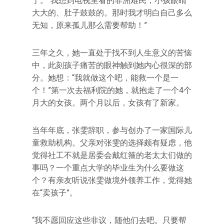
了。“我想到电视里看的非洲难民，小孩眼睛
大大的、肚子鼓鼓的。那时我才明白自己多么
无知，原来孤儿那么需要帮助！”
三年之久，她一直处于找不到人生意义的苦恼
中，此刻孩子痛苦的眼神触到她内心很深的部
分。她想：“我就做这个吧，能救一个是一
个！”第一次去福利院的她，就抱走了一个4个
月大的女孩。两个月以后，女孩有了新家。
当年年底，张雯辞职，参与创办了一家国际儿
童救助机构。父亲对张雯的选择颇有疑虑，他
觉得社工不就是居委会戴红箍的老太太们做的
事吗？一个重点大学的毕业生为什么要做这
个？有亲友听说张雯做境外领养工作，觉得她
在“卖孩子”。
“我不愿回应这些非议，随他们去吧。只要帮