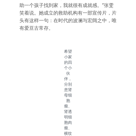
助一个孩子找到家，我就很有成就感。”张雯
笑着说。她成立的救助机构有一部宣传片，片
头有这样一句：在时代的波澜与宏阔之中，唯
有爱亘古常存。
希望
小家
的四
个小
伙
伴，
分别
患肾
母细
胞
瘤、
肾透
明细
胞肉
瘤、
横纹