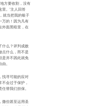
的地方要收割，没有
里。’主人回答
，就当把我的银子
一万的！因为凡有
在外面黑暗里，在
了什么？评判成败
做点什么，而不是
但是并不因此就免
自由。
，找寻可能的应对
常不会过于保护，
责任替我们担保。
，撒但甚至运用圣