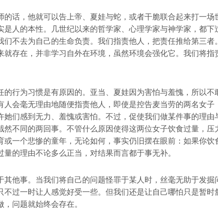
师的话，他就可以告上帝、夏娃与蛇，或者干脆联合起来打一场
实是人的本性。几世纪以来的哲学家、心理学家与神学家，都下
我们不去为自己的生命负责。我们指责他人，把责任推给第三者
来就存在，并非学习自外在环境，虽然环境会强化它。我们将指
任的行为习惯是有原因的。亚当、夏娃因为害怕与羞愧，所以不
有人会毫无理由地随便指责他人，即使是控告麦当劳的两名女子
许她们感到无力、羞愧或害怕。不过，促使我们做某件事的理由
截然不同的两回事。不管什么原因使得这两位女子饮食过量，压
育或一个悲惨的童年，无论如何，事实仍旧摆在眼前：如果你饮
过量的理由不论多么正当，对结果而言都于事无补。
于其他事。当我们将自己的问题怪罪于某人时，丝毫无助于发掘
只不过一时让人感觉好受一些。但我们还是让自己哪怕只是暂时
做，问题就始终会存在。