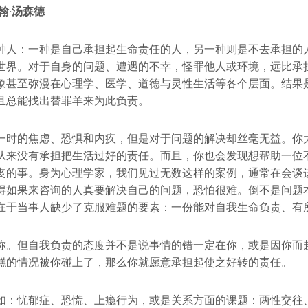
约翰·汤森德
种人：一种是自己承担起生命责任的人，另一种则是不去承担的
世界。对于自身的问题、遭遇的不幸，怪罪他人或环境，远比承
象甚至弥漫在心理学、医学、道德与灵性生活等各个层面。结果
且总能找出替罪羊来为此负责。
一时的焦虑、恐惧和内疚，但是对于问题的解决却丝毫无益。你
从来没有承担把生活过好的责任。而且，你也会发现想帮助一位
丧的事。身为心理学家，我们见过无数这样的案例，通常在会谈
得如果来咨询的人真要解决自己的问题，恐怕很难。倒不是问题
在于当事人缺少了克服难题的要素：一份能对自我生命负责、有
你。但自我负责的态度并不是说事情的错一定在你，或是因你而
糕的情况被你碰上了，那么你就愿意承担起使之好转的责任。
如：忧郁症、恐慌、上瘾行为，或是关系方面的课题：两性交往