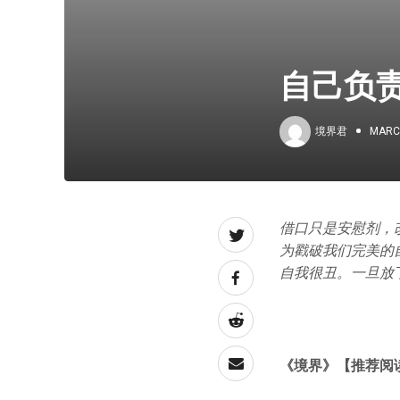
自己负
境界君
MARCH
借口只是安慰剂，
为戳破我们完美的
自我很丑。一旦放
《境界》
【推荐阅