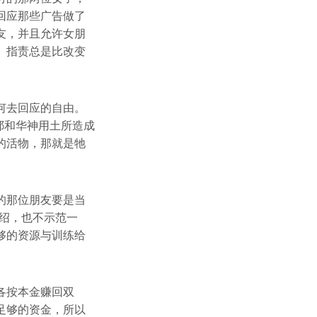
回应那些广告做了
友，并且允许女朋
。指责总是比改变
何去回应的自由。
耶和华神用土所造成
的活物，那就是牠
的那位朋友要是当
绍，也不示范一
够的资源与训练给
各按本金赚回双
足够的资金，所以