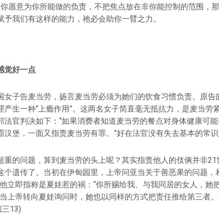
要你愿意为你所能做的负责，不把焦点放在非你能控制的范围，
赋予我们有这样的能力，祂必会助你一臂之力。
感觉好一点
国女子告麦当劳，扬言麦当劳必须为她们的饮食习惯负责。原告
理产生一种“上瘾作用”。这两名女子简直毫无抵抗力，是麦当劳
邦法官判决如下：“如果消费者知道麦当劳的餐点对身体健康可能
霸汉堡，一面又指责麦当劳有罪。”好在法官没有失去基本的常识
超重的问题，算到麦当劳的头上呢？其实指责他人的伎俩并非21
这个遗传了。当初在伊甸园里，上帝问亚当关于善恶果的问题，相
”他立即指称是夏娃惹的祸：“你所赐给我、与我同居的女人，她
而当上帝转向夏娃询问时，她也以同样的方式把责任推给第三者。
三13)