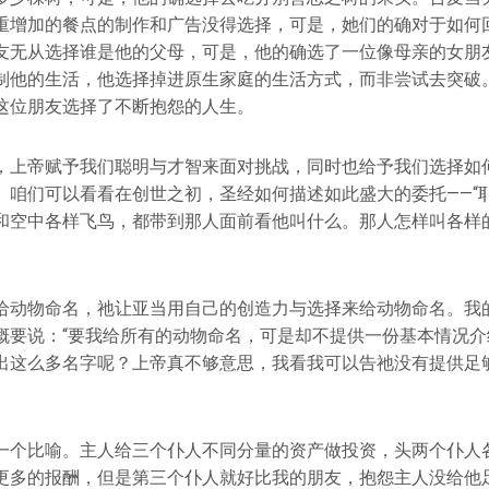
重增加的餐点的制作和广告没得选择，可是，她们的确对于如何
友无从选择谁是他的父母，可是，他的确选了一位像母亲的女朋
制他的生活，他选择掉进原生家庭的生活方式，而非尝试去突破
这位朋友选择了不断抱怨的人生。
，上帝赋予我们聪明与才智来面对挑战，同时也给予我们选择如
。咱们可以看看在创世之初，圣经如何描述如此盛大的委托——“
和空中各样飞鸟，都带到那人面前看他叫什么。那人怎样叫各样
给动物命名，祂让亚当用自己的创造力与选择来给动物命名。我
概要说：“要我给所有的动物命名，可是却不提供一份基本情况介
出这么多名字呢？上帝真不够意思，我看我可以告祂没有提供足
一个比喻。主人给三个仆人不同分量的资产做投资，头两个仆人
更多的报酬，但是第三个仆人就好比我的朋友，抱怨主人没给他