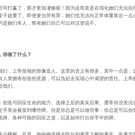
官司打赢了，那才更加凄惨呢！因为这简直是在强化她们无法自
辈子超重了。即便麦当劳有罪，她们也无法向正常体重靠近一点
的是她们本人，惟有她们自己可以对汉堡说不。
，你做了什么？
我们，上帝按祂的形像造人。这里的含义有很多，其中一点是：
有人类拥有创造的意愿，可以负起去实现心中渴望的责任。上帝
给我们。
：创造与回应生命的能力、选择之后的真实后果。通常你没发法
定手里会被发到哪些牌。但是你总是可以做些事：你总是可以创
选择、各种可能的回应之道，以及如何打出你手中的牌。
多少棵树，可是，他的确选择去吃分别善恶之树的果实。告麦当