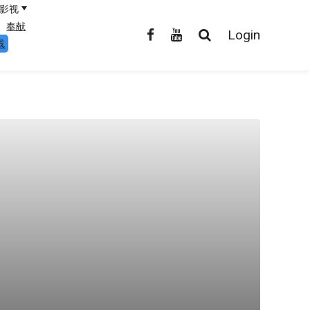
影视
奉献
Login
线