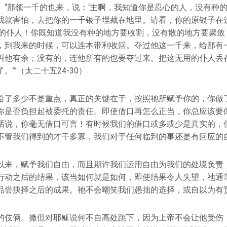
。“那领一千的也来，说：‘主啊，我知道你是忍心的人，没有种
我就害怕，去把你的一千银子埋藏在地里。请看，你的原银子在这
懒的仆人！你既知道我没有种的地方要收割，没有散的地方要聚敛
，到我来的时候，可以连本带利收回。夺过他这一千来，给那有
叫他有余；没有的，连他所有的也要夺过来。把这无用的仆人丢
’”（太二十五24-30）
给了多少不是重点，真正的关键在于，按照祂所赋予你的，你做
你是否负担起被委托的责任。即使借口再怎么正当，你总应该要
话说，你毫无借口可言！有时候我们的借口或多或少是真实的，
不管我们得到的才干多寡，我们对于任何临到的事还是有回应的
以来，赋予我们自由，而且期许我们运用自由为我们的处境负责
行动之后的结果，该当如何就是如何，即使结果令人失望，祂通
品尝抉择之后的成果。祂不会嘲笑我们愚拙的选择，或自以为有
的伎俩。撒但对耶稣说何不自高处跳下，因为上帝不会让他受伤