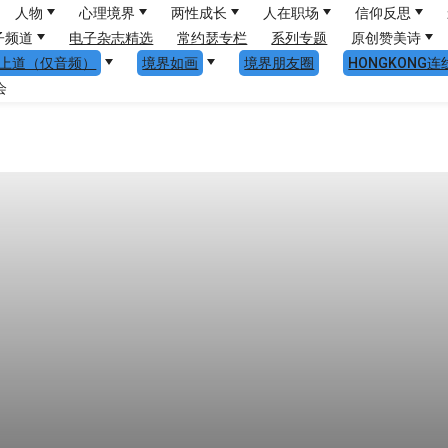
人物
心理境界
两性成长
人在职场
信仰反思
子频道
电子杂志精选
常约瑟专栏
系列专题
原创赞美诗
上道（仅音频）
境界如画
境界朋友圈
HONGKONG连
会