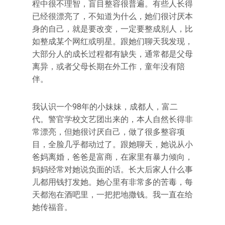
程中很不理智，盲目整容很普遍。有些人长得
已经很漂亮了，不知道为什么，她们很讨厌本
身的自己，就是要改变，一定要整成别人，比
如整成某个网红或明星。跟她们聊天我发现，
大部分人的成长过程都有缺失，通常都是父母
离异，或者父母长期在外工作，童年没有陪
伴。
我认识一个98年的小妹妹，成都人，富二
代。警官学校文艺团出来的，本人自然长得非
常漂亮，但她很讨厌自己，做了很多整容项
目，全脸几乎都动过了。跟她聊天，她说从小
爸妈离婚，爸爸是富商，在家里有暴力倾向，
妈妈经常对她说负面的话。长大后家人什么事
儿都用钱打发她。她心里有非常多的苦毒，每
天都泡在酒吧里，一把把地撒钱。我一直在给
她传福音。