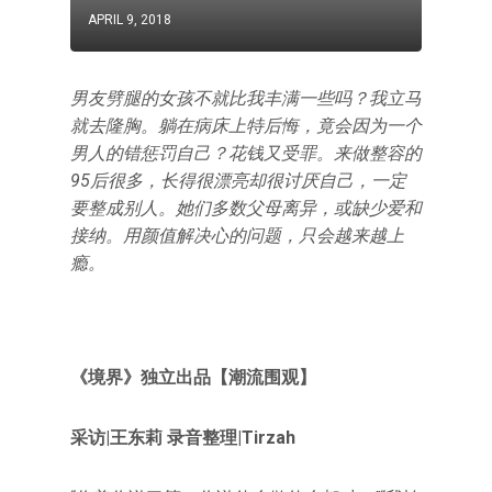
APRIL 9, 2018
男友劈腿的女孩不就比我丰满一些吗？我立马
就去隆胸。躺在病床上特后悔，竟会因为一个
男人的错惩罚自己？花钱又受罪。来做整容的
95后很多，长得很漂亮却很讨厌自己，一定
要整成别人。她们多数父母离异，或缺少爱和
接纳。用颜值解决心的问题，只会越来越上
瘾。
《境界》独立出品【潮流围观】
采访|王东莉 录音整理|Tirzah