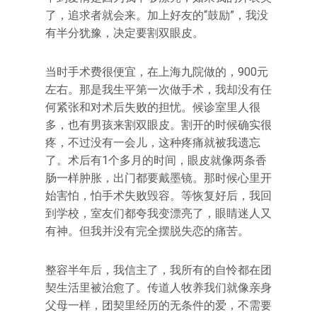
了，追求者就会来。加上好友的“鼓励”，我没
有半分犹豫，决定要割双眼皮。
当时手术费很便宜，在上海九院做的，900元
左右。那是我生平第一次做手术，我却没有任
何紧张和对术后失败的担忧。候诊室里人很
多，也有男孩来割双眼皮。割开的时候确实很
疼，不过没有一会儿，这种疼痛就被我遗忘
了。术后有1个多月的时间，眼皮就像两条香
肠一样肿胀，出门都要戴墨镜。那时候心里开
始害怕，怕手术失败毁容。等恢复好后，我回
到学校，室友们都夸我变漂亮了，眼睛迷人又
有神。但我并没有完全摆脱失恋的痛苦。
整容半年后，我信主了，我所有的自怜都在团
契生活里被治愈了。传道人牧养我们就像亲身
父母一样，团契里经历的无条件的爱，不需要