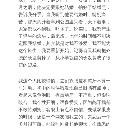
我们恋爱七年，他认识了一个女孩子，四五个
月之后，他决定要跟她结婚，拍好了结婚照，
告诉我分手。当我听到他要结婚时，特别痛
苦，那天我开着车到公园里呆着，天下着雨，
大家都找不到我，吓坏了。说实话，我都产生
了轻生的念头，后来想，七年的时间都不能决
定跟我结婚，其实就是对我不够爱，我不能为
这个轻生，我要重新开始。记得当天我就把齐
腰的长发剪掉了，从小学就留的长发剪成了很
短的短发。
我这个人比较谨慎，去割双眼皮和整牙不算一
时冲动。初中的时候我发现自己眼睛有点肿，
看起来像鱼泡眼；有点龅牙，不严重，但影响
咬合，我个性开朗，话多爱笑，因为龅牙我都
不敢特别笑，容貌上有点不自信。去做双眼皮
的时候，还是一个网友陪我去的，失恋后一个
多月很煎熬，那段时间常和他聊天，不熟悉的