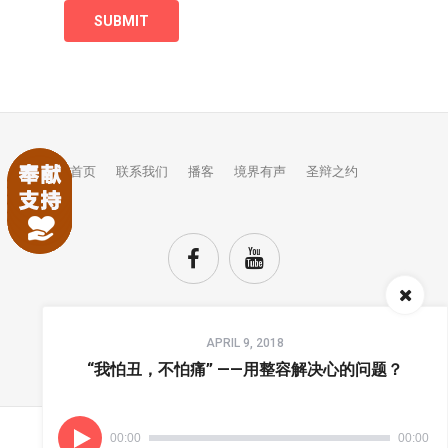
首页
联系我们
播客
境界有声
圣辩之约
Audio
APRIL 9, 2018
Player
TOP
“我怕丑，不怕痛” ——用整容解决心的问题？
00:00
00:00