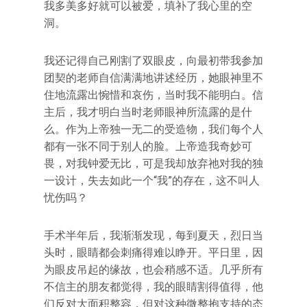
我多美多好就可以被爱，填补了我心里的空
洞。
我还记得自己刚割了双眼皮，向最初带我参加
团契的老师自信满满地讲述经历，她眼神里不
住地流露出惋惜和哀伤，当时我不能明白。信
主后，我才明白当时老师眼神所流露的是什
么。作为上帝独一无二的受造物，我们每个人
都有一张不同于别人的脸。上帝造我奇妙可
畏，对我钟爱无比，可是我却放弃祂对我的独
一设计，失去如此一个“我”的存在，这不叫人
忧伤吗？
手术半年后，我渐渐发现，每到夏天，烈日当
头时，眼睛都会刺痛得难以睁开。平日里，因
为眼皮吊起的缘故，也会稍感不适。几乎所有
不信主的朋友都觉得，我的眼睛割得值得，他
们反对大面积整容，但对这种微整抱支持的态