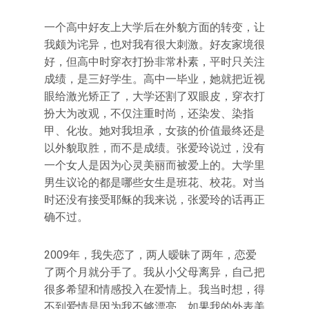
一个高中好友上大学后在外貌方面的转变，让
我颇为诧异，也对我有很大刺激。好友家境很
好，但高中时穿衣打扮非常朴素，平时只关注
成绩，是三好学生。高中一毕业，她就把近视
眼给激光矫正了，大学还割了双眼皮，穿衣打
扮大为改观，不仅注重时尚，还染发、染指
甲、化妆。她对我坦承，女孩的价值最终还是
以外貌取胜，而不是成绩。张爱玲说过，没有
一个女人是因为心灵美丽而被爱上的。大学里
男生议论的都是哪些女生是班花、校花。对当
时还没有接受耶稣的我来说，张爱玲的话再正
确不过。
2009年，我失恋了，两人暧昧了两年，恋爱
了两个月就分手了。我从小父母离异，自己把
很多希望和情感投入在爱情上。我当时想，得
不到爱情是因为我不够漂亮，如果我的外表美