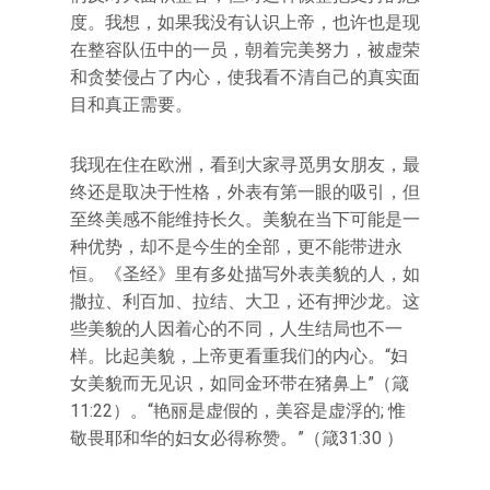
度。我想，如果我没有认识上帝，也许也是现
在整容队伍中的一员，朝着完美努力，被虚荣
和贪婪侵占了内心，使我看不清自己的真实面
目和真正需要。
我现在住在欧洲，看到大家寻觅男女朋友，最
终还是取决于性格，外表有第一眼的吸引，但
至终美感不能维持长久。美貌在当下可能是一
种优势，却不是今生的全部，更不能带进永
恒。《圣经》里有多处描写外表美貌的人，如
撒拉、利百加、拉结、大卫，还有押沙龙。这
些美貌的人因着心的不同，人生结局也不一
样。比起美貌，上帝更看重我们的内心。“妇
女美貌而无见识，如同金环带在猪鼻上”（箴
11:22）。“艳丽是虚假的，美容是虚浮的; 惟
敬畏耶和华的妇女必得称赞。”（箴31:30 ）