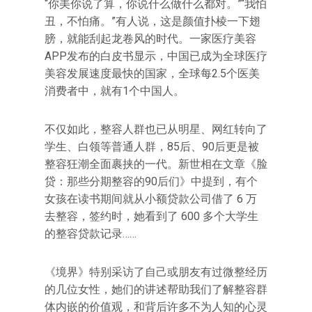
“你美你说了算，你说什么做什么都对。”“我怕
丑，不怕痛。”有人说，这是颜值扑棱一下翅
膀，就能刮起龙卷风的时代。一家医疗美容
APP发布的白皮书显示，中国已成为全球医疗
美容发展速度最快的国家，全球每2.5个医美
消费者中，就有1个中国人。
不仅如此，整容人群也已从明星、网红转向了
学生、白领等普通人群，85后、90后更是被
整容狂潮全面裹挟的一代。新世相在文章《脸
贷：那些分期整容的90后们》中提到，有个
女孩在读书期间就从小额贷款公司借了 6 万
去整容，签约时，她看到了 600 多个大学生
的整容贷款记录……
《境界》特别采访了自己或朋友有过微整经历
的几位女性，她们的讲述帮助我们了解整容群
体内嵌的价值观，和背后许多不为人知的心灵