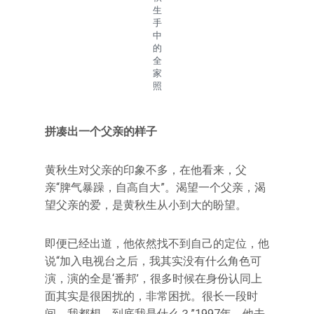
生
手
中
的
全
家
照
拼凑出一个父亲的样子
黄秋生对父亲的印象不多，在他看来，父
亲“脾气暴躁，自高自大”。渴望一个父亲，渴
望父亲的爱，是黄秋生从小到大的盼望。
即便已经出道，他依然找不到自己的定位，他
说“加入电视台之后，我其实没有什么角色可
演，演的全是‘番邦’，很多时候在身份认同上
面其实是很困扰的，非常困扰。很长一段时
间，我都想，到底我是什么？”1997年，他去