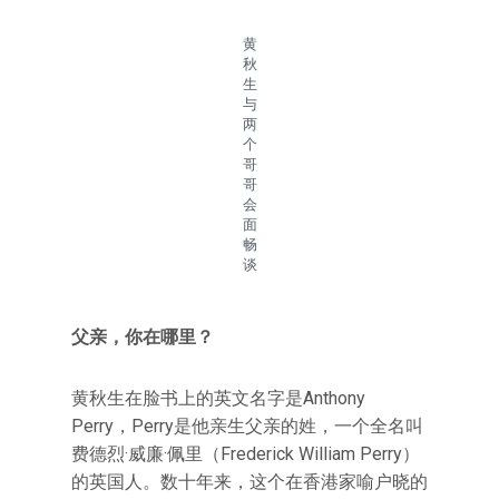
黄
秋
生
与
两
个
哥
哥
会
面
畅
谈
父亲，你在哪里？
黄秋生在脸书上的英文名字是Anthony
Perry，Perry是他亲生父亲的姓，一个全名叫
费德烈·威廉·佩里（Frederick William Perry）
的英国人。数十年来，这个在香港家喻户晓的