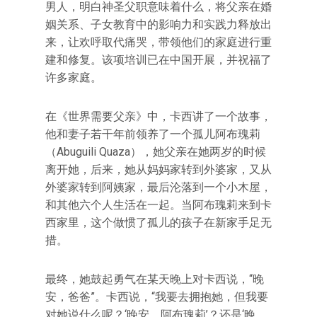
男人，明白神圣父职意味着什么，将父亲在婚
姻关系、子女教育中的影响力和实践力释放出
来，让欢呼取代痛哭，带领他们的家庭进行重
建和修复。该项培训已在中国开展，并祝福了
许多家庭。
在《世界需要父亲》中，卡西讲了一个故事，
他和妻子若干年前领养了一个孤儿阿布瑰莉
（Abuguili Quaza），她父亲在她两岁的时候
离开她，后来，她从妈妈家转到外婆家，又从
外婆家转到阿姨家，最后沦落到一个小木屋，
和其他六个人生活在一起。当阿布瑰莉来到卡
西家里，这个做惯了孤儿的孩子在新家手足无
措。
最终，她鼓起勇气在某天晚上对卡西说，“晚
安，爸爸”。卡西说，“我要去拥抱她，但我要
对她说什么呢？‘晚安，阿布瑰莉’？还是‘晚