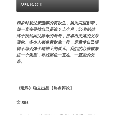
APRIL 10, 2018
四岁时被父亲遗弃的黄秋生，虽为两届影帝，
却一直在寻找自己是谁？上个月，56岁的他
终于找到同父异母的哥哥，拼凑出失落的父亲
形象。多少人都像黄秋生一样，尽量使自己活
得不那么像个精神上的孤儿。我们的心底被放
进一个渴望，寻找那位一直在、一直爱的父
亲
。
《境界》独立出品【热点评论】
文|Xila