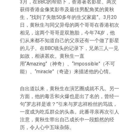
3月，在BBC的帮助下，香港著名影星、两次
获得香港金像奖影帝及最佳男配角奖的黄秋
生，“找到了失散50多年的生父家庭”。3月20
日，黄秋生与同父异母的两个哥哥在香港初次
相见，这两个哥哥是双胞胎，今年74岁，他
们从来都不知道自己的父亲还有一个做了影星
的儿子。在BBC镜头的记录下，兄弟三人一见
如故，相谈甚欢。黄秋生一直
用“Amazing”（神奇）、“Impossible”（不可
能）、“miracle”（奇迹）来描述他的心情。
自出道以来，黄秋生在演艺圈成就不凡。另一
方面，他的毒舌和火爆也是出了名的，曾经一
句“罗志祥是谁？”引来与罗志祥粉丝的骂战，
一度成为吃瓜群众的头条。此番寻亲再次引人
注意，黄秋生带出自己成长中一段黯然的经
历，令人心中五味杂陈。