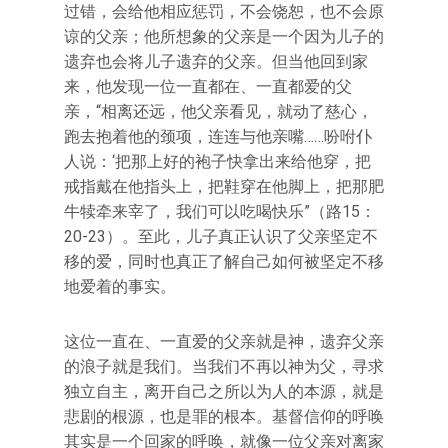
过错，会给他相应惩罚，不会饶恕，也不会原
谅的父亲；他所想象的父亲是一个因为儿子的
遗弃也会将儿子遗弃的父亲。但当他回到家
来，他发现一位一直都在、一直都爱的父
亲，“相离还远，他父亲看见，就动了慈心，
跑去抱着他的颈项，连连与他亲嘴……吩咐仆
人说：‘把那上好的袍子快拿出来给他穿，把
戒指戴在他指头上，把鞋穿在他脚上，把那肥
牛犊牵来宰了，我们可以吃喝快乐”（路15：
20-23）。至此，儿子真正认识了父亲坚定不
移的爱，同时也真正了解自己如何被坚定不移
地爱着的事实。
这位一直在、一直爱的父亲就是神，遗弃父亲
的浪子就是我们。当我们不再以神为父，寻求
独立自主，离开自己之所以为人的本源，就是
悲剧的根源，也是罪的根本。基督信仰的呼唤
其实是一个回家的呼唤，就像一位父亲对离家