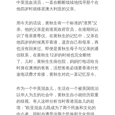
中英混血演员，一直在断断续续地找寻那个在
他四岁时就移居澳大利亚的父亲。
用今天的话说，黄秋生有一个标准的“渣男”父
亲。他的父亲是前港英政府官员，在港期间认
识了母亲黄尊仪。在黄秋生的记忆中，父亲在
他四岁的时候离开香港，遗弃自己和母亲，再
也没有回来过。即便是黄秋生母子与父亲的通
信联系，在黄秋生12岁的时候也完全断绝
了。儿时，黄秋生生病住院，妈妈打电话给当
时身在澳洲的爸爸，没想爸爸必须要香港付长
途电话费才肯接，黄秋生对此一直记忆至今。
作为一个中英混血儿，生活在一个被英国统治
以华人为主的社会中，黄秋生自小就经历双重
的歧视。有人这样分析当时香港混血儿的处
境：“欧亚混血儿既成为了两个民族和文化的
中介者，同时亦遭受这两个民族和文化所排