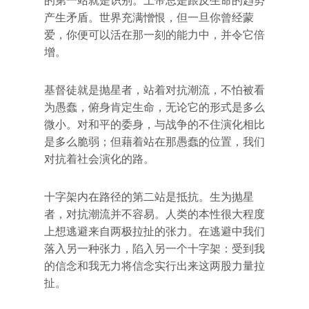
的第一站就是识别。上帝总是跟反生命的趋势
产生矛盾。世界充满憎恨，但一旦你曾经蒙
爱，你便可以活在那一刻的能力中，并令它倍
增。
基督徒就是抛星者，站着对抗潮流，不怕被看
为愚蠢，俯身肯定生命，无论它的形式是多么
微小。对和平的委身，与战争的不住演化相比
是多么脆弱；但藉着站在那愚蠢的位置，我们
对抗着社会演化的路。
十字架内在路径的第二站是抵抗。生为抛星
者，对抗潮流并不容易。人类的本性很大程度
上想逃避来自两极拉扯的张力。在逃避中我们
落入另一种张力，陷入另一个十字架：受到我
的信念和我无力将信念实行出来这两股力量拉
扯。