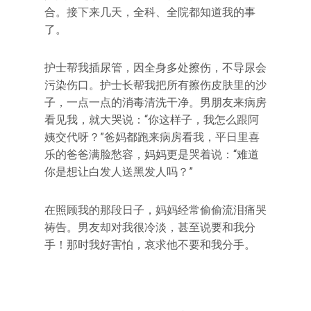
合。接下来几天，全科、全院都知道我的事
了。
护士帮我插尿管，因全身多处擦伤，不导尿会
污染伤口。护士长帮我把所有擦伤皮肤里的沙
子，一点一点的消毒清洗干净。男朋友来病房
看见我，就大哭说：“你这样子，我怎么跟阿
姨交代呀？”爸妈都跑来病房看我，平日里喜
乐的爸爸满脸愁容，妈妈更是哭着说：“难道
你是想让白发人送黑发人吗？”
在照顾我的那段日子，妈妈经常偷偷流泪痛哭
祷告。男友却对我很冷淡，甚至说要和我分
手！那时我好害怕，哀求他不要和我分手。