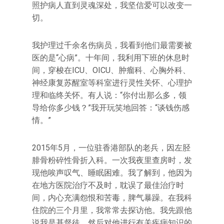
照护病人直到灵魂深处，我坚信爱可以改变一
切。
我护理过千余名伤病员，我看到他们最需要被
医的是“心病”。十年间，我利用下班的休息时
间，穿梭在ICU、OICU、肿瘤科、心胸外科、
神经康复苏醒室等科室进行灵性关怀、心理护
理和临终关怀。有人说：“你付出那么多，领
导给你多少钱？”我开玩笑地回答：“谈钱伤感
情。”
2015年5月，一位驻香港部队的老兵，因左胫
腓骨粉碎性骨折入科。一次我夜里查房时，发
现他唉声叹气、睡眠困难。我了解到，他因为
在地方医院治疗不及时，耽误了最佳治疗时
间，内心充满怨恨和苦毒，脾气暴躁。在我科
住院的三个月里，我常常去探访他。我先跟他
说我是基督徒，然后对他进行有关疾病知识的