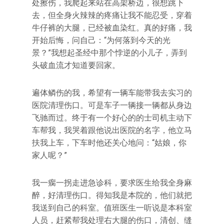
处擦伤，我爬起来站在高架桥边，很想跳下
去，但全身火辣辣的疼痛让我不能忍受，穿着
牛仔裤的大腿，已经被血染红。真的好痛，我
开始后悔，问自己：“为何落到今天的光
景？”我想起圣经中那个悖逆的小儿子，弄到
头破血流才知道要回家。
遍体鳞伤的我，希望有一辆车能带我去实习的
医院清理伤口。可是车子一辆接一辆都从身边
飞驰而过。终于有一个好心的的士司机主动下
车帮我，我哭着跟他说出医院的名字，他立马
扶我上车，下车时他还关心地问：“姑娘，你
家人呢？”
我一瘸一拐走进急诊科，要求医生给我全身麻
醉，好清理伤口。得知我是本院的，他们就把
我送到自己的科室。值班医生一听说是本科室
人员，赶紧帮我处理右大腿的伤口，清创、缝