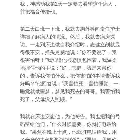
我，神感动我第2天一定要去看望这个病人，
并把福音传给他。
第二天白班一下班，我就去胸外科向责任护士
详细了解病人的情况。然后，我就去病房探
访。一走到床边做自我介绍时，志健立刻就显
得很不安，摇头晃脑地说：“你不要说了，我
很害怕呀！”我知道他被恐惧包围着，我温柔
地握住他的手说：“好，志健，我是来帮你
的，告诉我你怕什么，把你害怕的事情告诉我
好吗？”他回答说：“我害怕死，害怕睡觉，一
睡觉就做噩梦，梦见我死去的哥哥。我害怕我
死了，父母没人照顾。”
我就在床边安慰他，为他祷告。我也把我的号
码留给他们，“什么时候需要，你就打电话给
我。”果然在晚上十点，他就打电话给我，用
了全身的力气断断续续的说：“翠姐，我想你