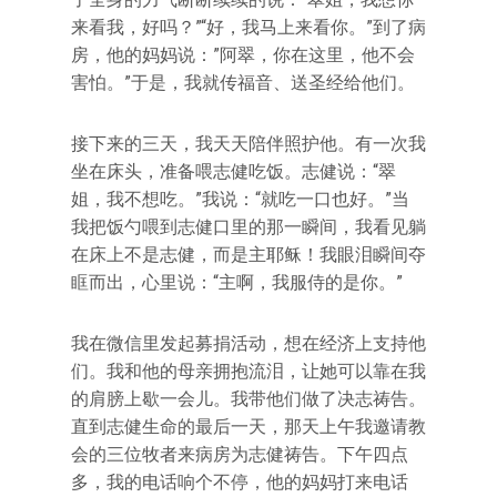
来看我，好吗？”“好，我马上来看你。”到了病
房，他的妈妈说：”阿翠，你在这里，他不会
害怕。”于是，我就传福音、送圣经给他们。
接下来的三天，我天天陪伴照护他。有一次我
坐在床头，准备喂志健吃饭。志健说：“翠
姐，我不想吃。”我说：“就吃一口也好。”当
我把饭勺喂到志健口里的那一瞬间，我看见躺
在床上不是志健，而是主耶稣！我眼泪瞬间夺
眶而出，心里说：“主啊，我服侍的是你。”
我在微信里发起募捐活动，想在经济上支持他
们。我和他的母亲拥抱流泪，让她可以靠在我
的肩膀上歇一会儿。我带他们做了决志祷告。
直到志健生命的最后一天，那天上午我邀请教
会的三位牧者来病房为志健祷告。下午四点
多，我的电话响个不停，他的妈妈打来电话