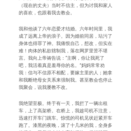
（现在的丈夫）当时不信主，但为讨我和家人
的喜欢，也跟着我去教会。
我和他谈了六年恋爱才结婚。六年时间里，我
成了远离上帝的浪子。因为婚前同居，玷污了
身体也得罪了神。我痛恨自己，想改，但实在
难！肉体的私欲辖制我，落在网罗里苦不堪
言。我向上帝祷告说：“主啊，你让我死了
吧，我活着真是羞辱你的名。”妈妈常常劝
我：信与不信原不相配，要嫁主里的人；她拿
和我断绝母女关系来强制我。甚至教会也停止
我聚会，说我屡教不改。
我绝望至极。终于有一天，我拦了一辆出租
车，上了高架桥。在桥上，我趁司机不注意，
迅速打开车门跳车。惊慌的司机见状赶紧开车
跑了。漆黑的夜晚，滚了十几米的我，全身多