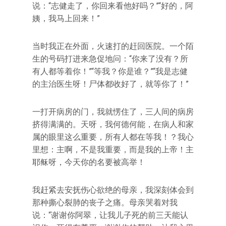
说：“志健走了，你回来看他好吗？”“好的，阿
姨，我马上回来！”
当时我正在外面，火速打的赶回医院。一个陌
生的号码打进来急促地问：“你来了没有？所
有人都等着你！”“等我？你是谁？”“我是志健
的主治医生呀！尸体都收好了，就等你了！”
一打开病房的门，我就愣住了，三人间的病房
挤得满满的。天呀，我何德何能，在病人和家
属的眼里这么重要，所有人都在等我！？我心
里想：主啊，不是我重要，而是我的上帝！主
耶稣呀，今天你的名要被高举！
我赶紧去安抚伤心欲绝的母亲，我深刻体会到
那种撕心裂肺的丧子之痛。母亲哭着对我
说：“谢谢你阿翠，让我儿子死的前三天能认