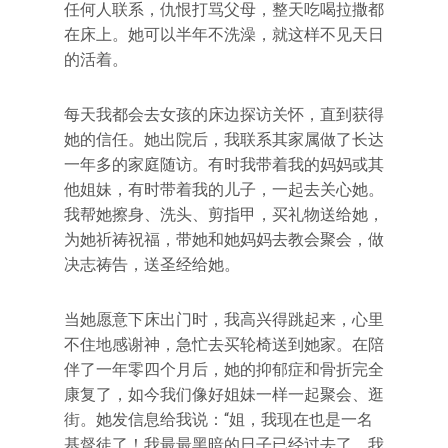
任何人联系，仇恨打骂父母，整天吃喝拉撒都
在床上。她可以半年不洗澡，就这样不见天日
的活着。
每天我都会去女孩的床边探访关怀，直到获得
她的信任。她出院后，我联系其家属做了长达
一年多的家庭随访。有时我带着我的妈妈或其
他姐妹，有时带着我的儿子，一起去关心她。
我帮她擦身、洗头、剪指甲，买礼物送给她，
为她祈祷祝福，带她和她妈妈去教会聚会，做
决志祷告，送圣经给她。
当她愿意下床出门时，我高兴得跳起来，心里
不住地感谢神，急忙去买轮椅送到她家。在陪
伴了一年零四个月后，她的抑郁症和骨折完全
康复了，如今我们像好姐妹一样一起聚会、逛
街。她发信息给我说：“姐，我现在也是一名
基督徒了！我最最黑暗的日子已经过去了，我