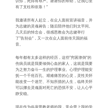
识你，死得有尊严。谢谢你的帮助，让我心里
有了支柱和依靠！”
我邀请所有人起立，在众人面前宣讲福音，并
为志健的灵魂祷告；随后陪伴他们到太平间。
几天后的悼念会，很感恩教会为志健举行
了“告别会”，又一次在众人面前传天国的福
音。
每年都有太多这样的经历，这些“穷困潦倒”的
伤病员就是我要倾倒心血的家人，这就是我要
为之努力奋斗一生的护理事业。心理护理能安
抚一个千疮百孔、艰难痛苦的心灵，灵性关怀
能改变一个迷茫、不知所措的人生，临终关怀
可以挪去灵魂面对死亡的恐惧不安，让人心平
静安稳。
现在作为临床带教老师的我，常会带上我的学