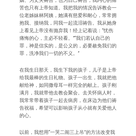
姻、为丈夫祷告，也为自己祷告，我内心的痛
苦也只有上帝知道。我把我的情况告诉教会一
位老姊妹林阿姨，她满有慈爱和耐心，常常拥
抱我、接纳我，同我一起流泪祷告。我从她身
上看见上帝没有抛弃我！经上记着说：“忧伤
痛悔的心，主必不轻看。”“我们若认自己的
罪，神是信实的，是公义的，必要赦免我们的
罪，洗净我们一切的不义。”
在我生日那天，我生下我的孩子，儿子是上帝
给我最棒的生日礼物。孩子一出生，我就把他
献给神，如同撒母耳一样完全的献上。孩子刚
满月，我就带他去教会聚会。去关怀病人时，
我常常带着孩子一起去病房，在床边为他们祷
告祝福，希望可以影响孩子从小就有关爱他人
的心。
以前，我想用“一哭二闹三上吊”的方法改变我