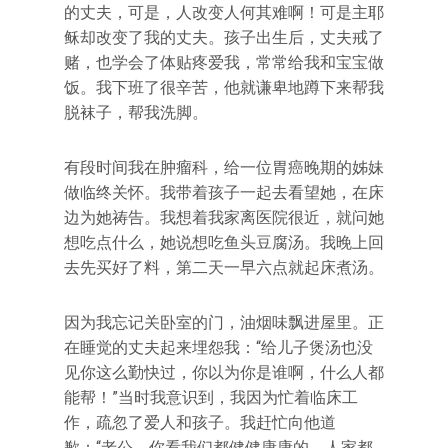
的丈夫，可是，人改变人何其难啊！可是主耶
稣却改变了我的丈夫。孩子出生后，丈夫戒了
赌，也学会了体贴疼爱我，常常给我和宝宝做
饭。我下班了很辛苦，他就谦卑地蹲下来帮我
脱袜子，帮我洗脚。
有段时间我在肿瘤科，给一位胃癌晚期的姊妹
做临终关怀。我带着孩子一起去看望她，在床
边为她祷告。我想着我家离医院很近，就问她
想吃点什么，她说想吃鱼头豆腐汤。我晚上回
去先买好了料，第二天一早六点就起床煮汤。
因为我忘记关卧室的门，油烟味飘进屋里。正
在睡觉的丈夫起来埋怨我：“给儿子煲汤也没
见你这么勤快过，你以为你是谁啊，什么人都
能帮！”当时我意识到，我因为忙着临床工
作，疏忽了爱人和孩子。我赶忙向他道
歉：“老公，你看我们都健健康康的，人家都