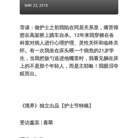
MAY 23, 2018
导读：做护士之初我陷在同居关系里，痛苦得
想在高架桥上跳车自杀。12年来我穿梭在各
科室对病人进行心理护理、灵性关怀和临终关
怀。有一次我坐在床头喂一个病危的21岁学
生，当我把饭勺送进他嘴里时，我看见躺在床
上的不是那个年轻人，而是主耶稣！我眼泪夺
眶而出。
《境界》
独立出品【护士节特稿】
受访嘉宾
|
喜翠