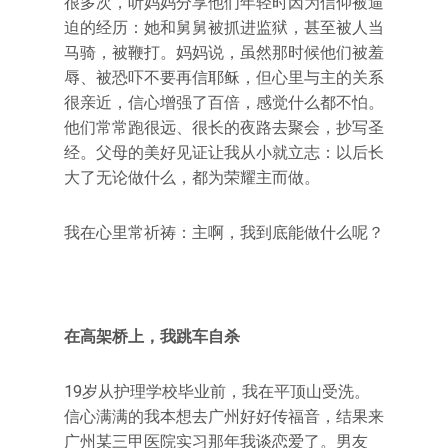
很多次，听妈妈分享他们年轻时因为信仰被逼
迫的经历：她和舅舅被抓进监狱，甚至被人当
马骑，被鞭打。妈妈说，虽然那时候他们被羞
辱、被恐吓不要再信耶稣，但心里与主的关系
很亲近，信心增强了百倍，感觉什么都不怕。
他们常常跑很远、很长的夜路去聚会，抄写圣
经。父母的美好见证让我从小就立志：以后长
大了无论做什么，都为荣耀主而做。
我在心里常祈祷：主啊，我到底能做什么呢？
在高架桥上，我跳车自杀
19岁从护理学校毕业前，我在平顶山受洗。
信心满满的我本想去广州好好传福音，结果来
广州某三甲医院实习那年我谈恋爱了。男友