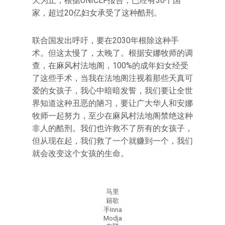
天为止，根据UNICEF报告，已经有30个国
家，超过20亿妇女承受了这种酷刑。
联合国发出呼吁，要在2030年根除这种手
术。但这太慢了，太晚了。根据安娜牧师的调
查，在麻风村法地阁，100%的成年妇女经受
了这些手术，当我在法地阁注视着那些天真可
爱的女孩子，我心中暗暗发誓，我们要让全世
界知道这种丑恶的陋习，要让广大华人和安娜
牧师一起努力，至少在麻风村法地阁禁绝这种
非人的酷刑。我们也许救不了所有的女孩子，
但从现在起，我们救了一个就赚到一个，我们
就会改变这个女孩的生命。
马里
籍歌
手Inna
Modja