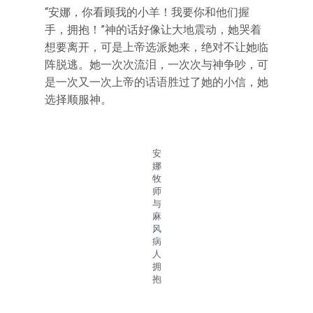
“安娜，你看顾我的小羊！我要你和他们握
手，拥抱！”神的话好像让大地震动，她哭着
想要离开，可是上帝选派她来，绝对不让她临
阵脱逃。她一次次流泪，一次次与神争吵，可
是一次又一次上帝的话语胜过了她的小信，她
选择顺服神。
安
娜
牧
师
与
麻
风
病
人
拥
抱