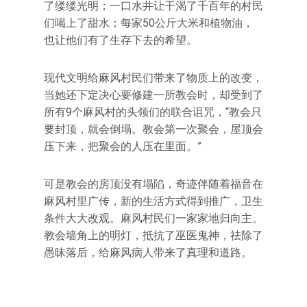
了缕缕光明；一口水井让干渴了千百年的村民
们喝上了甜水；每家50公斤大米和植物油，
也让他们有了生存下去的希望。
现代文明给麻风村民们带来了物质上的改变，
当她还下定决心要修建一所教会时，却受到了
所有9个麻风村的头领们的联合诅咒，“教会只
要封顶，就会倒塌。教会第一次聚会，屋顶会
压下来，把聚会的人压在里面。”
可是教会的房顶没有塌陷，奇迹伴随着福音在
麻风村里广传，新的生活方式得到推广，卫生
条件大大改观。麻风村民们一家家地归向主。
教会墙角上的明灯，抵抗了巫医鬼神，祛除了
愚昧落后，给麻风病人带来了真理和道路。