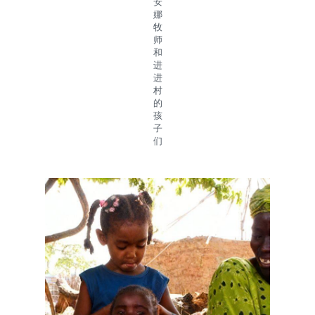
安
娜
牧
师
和
进
进
村
的
孩
子
们