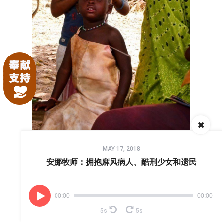
安娜牧师的女儿艾美丽和进进村的孩子在一起
Audio
MAY 17, 2018
Player
安娜牧师：拥抱麻风病人、酷刑少女和遗民
村长原来是进进村的巫医，他可以随便决定别
人的生死。安娜牧师带他诚心祷告，他抛弃了
民间信仰，成为了神的孩子。在他的带领下，
00:00
00:00
全村归主，一座教会建立起来了，安娜牧师的
5s
5s
团队选派了塔塔牧师常驻。