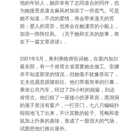
地的年轻人，她庆幸有了志同道合的同伴，也
为她接受差遣去麻风村加添了一些底气。可是
她不知道，不贞的爱情，将会带来漫天的苦
雨；爱人的背弃，也将会在她凄苦的小船上，
加添一阵阵狂风。（关于她和丈夫的故事，将
在下一篇文章讲述）。
2001年5月，奥利弗牧师告诉她，在塞内加尔
最东部，有一个肯塔古省需要她去做工。安娜
并不知道那里的情况，但她毫不犹豫答应了，
丈夫也愿意跟随前往。他们带着简单的行囊，
乘坐公共汽车，经过了26小时的颠簸，到达
肯塔古。他们租了一座矮小的茅草房，黑洞洞
的屋子里没有窗户，一打开门，七八只蝙蝠扑
啦啦地飞了出来，不计其数的蚊子、苍蝇和老
鼠加上扑鼻的臭味，形成了一股强大的气场，
试图把他们推出屋外。