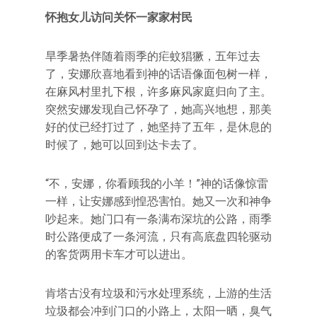
怀抱女儿访问关怀一家家村民
旱季暑热伴随着雨季的疟蚊猖獗，五年过去
了，安娜欣喜地看到神的话语像面包树一样，
在麻风村里扎下根，许多麻风家庭归向了主。
突然安娜发现自己怀孕了，她高兴地想，那美
好的仗已经打过了，她坚持了五年，是休息的
时候了，她可以回到达卡去了。
“不，安娜，你看顾我的小羊！”神的话像惊雷
一样，让安娜感到惶恐害怕。她又一次和神争
吵起来。她门口有一条满布深坑的公路，雨季
时公路便成了一条河流，只有高底盘四轮驱动
的客货两用卡车才可以进出。
肯塔古没有垃圾和污水处理系统，上游的生活
垃圾都会冲到门口的小路上，太阳一晒，臭气