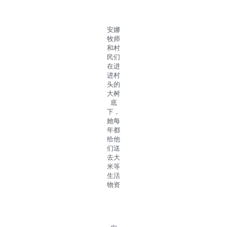
安娜
牧师
和村
民们
在进
进村
头的
大树
底
下，
她每
年都
给他
们送
去大
米等
生活
物资