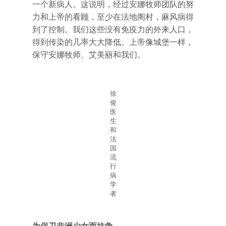
一个新病人。这说明，经过安娜牧师团队的努
力和上帝的看顾，至少在法地阁村，麻风病得
到了控制。我们这些没有免疫力的外来人口，
得到传染的几率大大降低。上帝像城堡一样，
保守安娜牧师、艾美丽和我们。
徐
俊
医
生
和
法
国
流
行
病
学
者