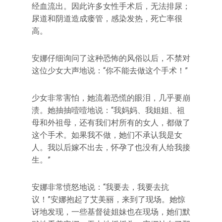
经血流出。因此许多女性手术后，无法排尿；
尿道和阴道造成瘘管，感染发热，死亡率很
高。
安娜仔细询问了这种恐怖的风俗以后，不禁对
这位少女大声地说：“你不能去做这个手术！”
少女非常害怕，她流着恐慌的眼泪，几乎要崩
溃。她抽抽噎噎地说：“我妈妈、我姐姐、祖
母和外祖母，还有我们村所有的女人，都做了
这个手术。如果我不做，她们不承认我是女
人。我以后嫁不出去，怀孕了也没有人给我接
生。”
安娜非常愤怒地说：“我要去，我要去抗
议！”安娜抱起了艾美丽，来到了现场。她惊
讶地发现，一些基督徒姐妹也在现场，她们默