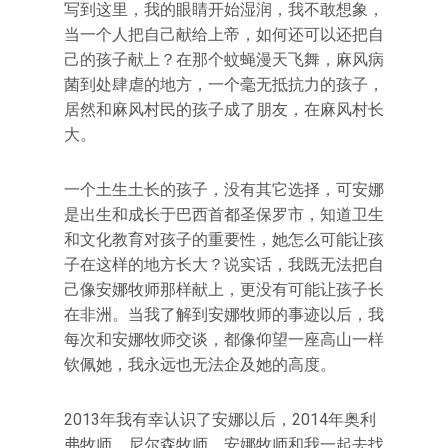
写到这里，我的眼睛开始湿润，我不敢想象，
当一个人把自己献给上帝，如何还可以还把自
己的孩子献上？在那个蚊蝇漫天飞舞，麻风病
菌到处肆虐的地方，一个毫无抵抗力的孩子，
居然和麻风村民的孩子成了朋友，在麻风村长
大。
一个土生土长的孩子，没有其它选择，可安娜
是出生和成长于巴西首都圣保罗市，知道卫生
和文化教育对孩子的重要性，她怎么可能让孩
子在这样的地方长大？说实话，我既无法把自
己像安娜牧师那样献上，更没有可能让孩子长
在非洲。当我了解到安娜牧师的事迹以后，我
每次和安娜牧师交谈，都像仰望一座高山一样
钦佩她，我永远也无法企及她的高度。
2013年我有幸认识了安娜以后，2014年奥利
弗牧师、尼尔森牧师、安娜牧师和我一起去找