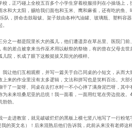
学校，正巧碰上全校五百多个小学生穿着校服排列在小操场上，扯
雨水和大太阳，赐给我们面包和玉米、鹰和麻雀，还有吃的鱼、
园乐队，拼命击鼓敲钹。架子鼓由各种汽油罐、玻璃瓶、塑料容
起。
三分之一都是院里长大的孤儿，他们遭遗弃在草丛里、医院门前
，有的差点被拿来当作巫术用以献祭的祭物，有的曾在父母去世
孤儿院，长成了眼下这般挺拔又阳光的模样。
。我让他们互相观察，并写一篇关于自己同桌的小短文，从而大
收上来的作业里没有太多逻辑，文法和拼写也是笑料百出。大部
糊干了一架呀、同桌在去打水时一不小心摔了满身泥巴呀，其中
称为未来坦桑尼亚的总统！我一面看，一面用红笔在旁边批改。4
机勃勃。
我一走进教室，就见破破烂烂的黑板上横七竖八地写了一行粉笔
（Ray是我的英文名）！后来混熟后他们告诉我，此前从来没有老师