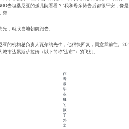
NGO去坦桑尼亚的孤儿院看看？”我和母亲祷告后都很平安，像
，突
亮光，就欣喜地朝前跑去。
尼亚的机构总负责人瓦尔纳先生，他很快回复，同意我前往。201
大城市达累斯萨拉姆（以下简称“达市”）的飞机。
作
者
带
毕
业
班
的
孩
子
外
出