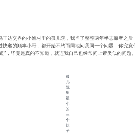
乌干达交界的小渔村里的孤儿院，我当了整整两年半志愿者之后
过快递的顺丰小哥，都开始不约而同地问我同一个问题：你究竟
知道”，毕竟是真的不知道，就连我自己也经常问上帝类似的问题
孤
儿
院
里
最
小
的
三
个
孩
子