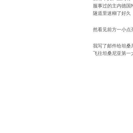
服事过的主内德国
隧道里迷糊了好久
然看见前方一小点
我写了邮件给坦桑
飞往坦桑尼亚第一