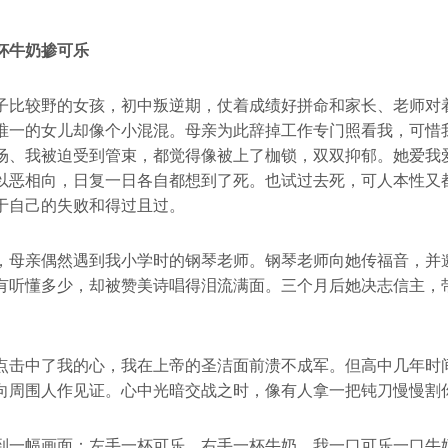
杯牛奶掺可乐
子比较野的女孩，初中叛逆期，仗着成绩好拼命和家长、老师对
唯一的女儿却像个小混混。母亲为此辞掉工作专门照看我，可惜
场、我被迫受到管束，都觉得像被上了枷锁，双双抑郁。她爱我
以恶相向，日复一日各自都想到了死。也试过去死，可人本性又
于自己的失败和得过且过。
，母亲偶然遇到我小学时的钢琴老师。钢琴老师向她传福音，并
有听懂多少，却被赞美诗唱得泪流满面。三个月后她决志信主，
点击中了我的心，我在上帝的圣洁面前溃不成军。但高中几年时
向周围人作见证。心中光暗交战之时，像有人拿一把钝刀慢慢割
到一幅画面：左手一杯可乐，右手一杯牛奶，我一口可乐一口牛