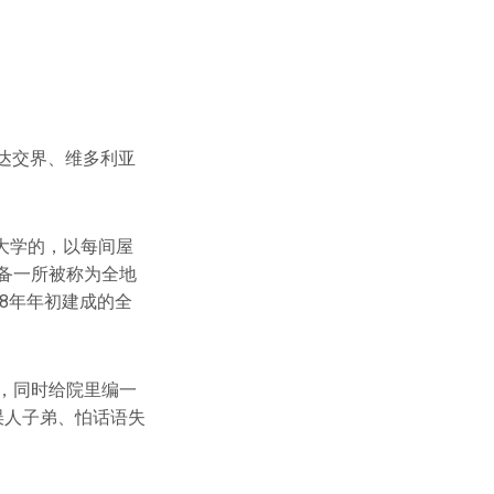
达交界、维多利亚
大学的，以每间屋
配备一所被称为全地
18年年初建成的全
”，同时给院里编一
误人子弟、怕话语失