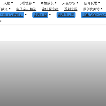
人物
心理境界
两性成长
人在职场
信仰反思
子频道
电子杂志精选
常约瑟专栏
系列专题
原创赞美诗
上道（仅音频）
境界如画
境界朋友圈
HONGKONG连
会