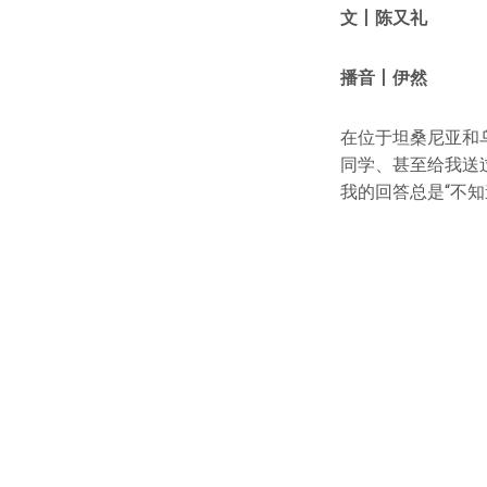
文丨陈又礼
播音丨伊然
在位于坦桑尼亚和
同学、甚至给我送
我的回答总是“不