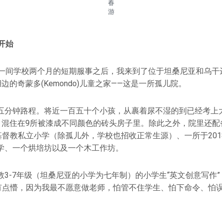
春
游
开始
在一间学校两个月的短期服事之后，我来到了位于坦桑尼亚和乌干
边的奇蒙多(Kemondo)儿童之家——这是一所孤儿院。
五分钟路程。将近一百五十个小孩，从裹着尿不湿的到已经考上
密度，混住在9所被漆成不同颜色的砖头房子里。除此之外，院里还
基督教私立小学（除孤儿外，学校也招收正常生源）、一所于20
学、一个烘培坊以及一个木工作坊。
教3-7年级（坦桑尼亚的小学为七年制）的小学生“英文创意写作
的有点懵，因为我最不愿意做老师，怕管不住学生、怕下命令、怕