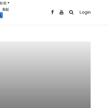
影视
奉献
Login
线