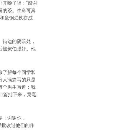
开嗓子唱：“感谢
喝的茶。生命可真
器和废铜烂铁拼成，
、街边的阴暗处，
后被叔伯强奸。他
致了解每个同学和
分人满篇写的只是
有个男生写道：我
1篇批下来，竟毫
字：谢谢你，
这样批改过他们的作