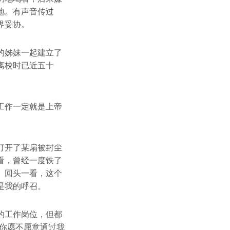
地。有声音传过
界妥协。
的姊妹一起建立了
离校时已近五十
工作一定就是上帝
打开了某扇被封尘
看，曾经一度铁了
。回头一看，这个
是我的呼召。
的工作岗位，但都
你愿不愿意通过我