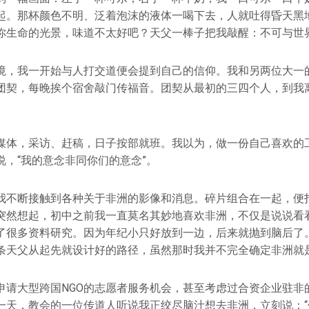
起。那杯颜色不明、泛着泡沫的液体一喝下去，人就吐得昏天黑
你生命的光景，味道不太好吧？天父一棒子把我敲醒：不可与世
境，我一开始与人打交道便会提到自己的信仰。我和另两位大一
团契，每晚挨个宿舍敲门传福音。团契从最初的三四个人，到我
媒体，采访、赶稿，日子按部就班。我以为，做一份自己喜欢的
说，“我的意念非同你们的意念”。
我不断接触到各种关于非洲的影像和消息。碎片组合在一起，便
突然想起，初中之前我一直莫名其妙地喜欢非洲，不仅是说说看
了很多资料研究。因为年纪小只好放到一边，后来就抛到脑后了
条天父从起先就设计好的路径，虽然那时我并不完全确定非洲就
申请大型跨国NGO的志愿者服务机会，甚至考虑过合资企业驻非
一天，教会的一位传道人听说我正绞尽脑汁想去非洲，立刻说：“