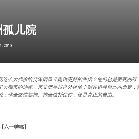
洲孤儿院
1, 2018
花这么大代价给艾滋病孤儿提供更好的生活？他们总是要死的呀
了大都市的油腻，来非洲寻找世外桃源？我在追寻自己的命定，
说：你全然信靠祂、祂全然托住你，便是真正的自由。
 【六一特稿】