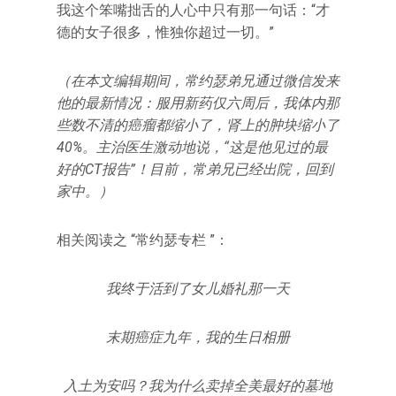
我这个笨嘴拙舌的人心中只有那一句话：“才
德的女子很多，惟独你超过一切。”
（在本文编辑期间，常约瑟弟兄通过微信发来
他的最新情况：服用新药仅六周后，我体内那
些数不清的癌瘤都缩小了，肾上的肿块缩小了
40%。主治医生激动地说，“这是他见过的最
好的CT报告”！目前，常弟兄已经出院，回到
家中。）
相关阅读之 “常约瑟专栏 ”：
我终于活到了女儿婚礼那一天
末期癌症九年，我的生日相册
入土为安吗？我为什么卖掉全美最好的墓地