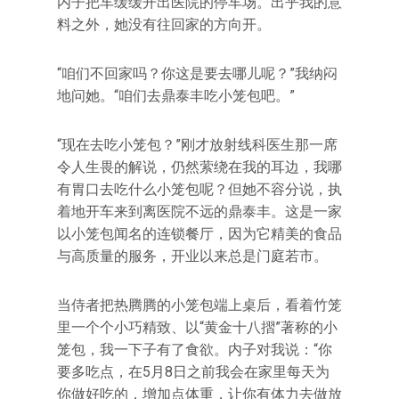
内子把车缓缓开出医院的停车场。出乎我的意
料之外，她没有往回家的方向开。
“咱们不回家吗？你这是要去哪儿呢？‌‌”我纳闷
地问她。‌‌“咱们去鼎泰丰吃小笼包吧。‌‌”
“现在去吃小笼包？‌‌”刚才放射线科医生那一席
令人生畏的解说，仍然萦绕在我的耳边，我哪
有胃口去吃什么小笼包呢？但她不容分说，执
着地开车来到离医院不远的鼎泰丰。这是一家
以小笼包闻名的连锁餐厅，因为它精美的食品
与高质量的服务，开业以来总是门庭若市。
当侍者把热腾腾的小笼包端上桌后，看着竹笼
里一个个小巧精致、以‌‌“黄金十八摺‌‌”著称的小
笼包，我一下子有了食欲。内子对我说：‌‌“你
要多吃点，在5月8日之前我会在家里每天为
你做好吃的，增加点体重，让你有体力去做放