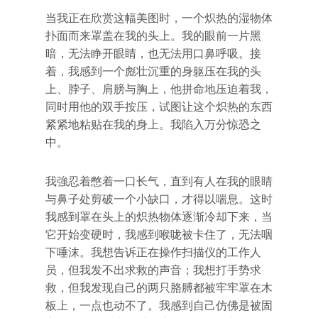
当我正在欣赏这幅美图时，一个炽热的湿物体
扑面而来罩盖在我的头上。我的眼前一片黑
暗，无法睁开眼睛，也无法用口鼻呼吸。接
着，我感到一个彪壮沉重的身躯压在我的头
上、脖子、肩膀与胸上，他拼命地压迫着我，
同时用他的双手按压，试图让这个炽热的东西
紧紧地粘贴在我的身上。我陷入万分惊恐之
中。
我強忍着憋着一口长气，直到有人在我的眼睛
与鼻子处剪破一个小缺口，才得以喘息。这时
我感到罩在头上的炽热物体逐渐冷却下来，当
它开始变硬时，我感到喉咙被卡住了，无法咽
下唾沫。我想告诉正在操作扫描仪的工作人
员，但我发不出求救的声音；我想打手势求
救，但我发现自己的两只胳膊都被牢牢罩在木
板上，一点也动不了。我感到自己仿佛是被固