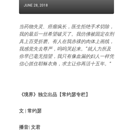
JUNE 28, 2018
当药物失灵、癌瘤疯长，医生拒绝手术切除，
我的最后一丝希望破灭了。我仿佛被固定在刑
具上百受折磨。有人在我赤祼的肉体上画线，
我感觉失去尊严，呜呜哭起来。‌‌“就人力所及
你早已毫无指望，我只有像血漏的妇人一样凭
信心抓住耶稣衣角，求主让你再活十五年。‌‌”
《境界》独立出品【常约瑟专栏】
文
|
常约瑟
播音| 文君