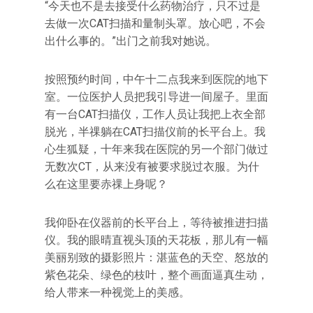
“今天也不是去接受什么药物治疗，只不过是
去做一次CAT扫描和量制头罩。放心吧，不会
出什么事的。‌‌”出门之前我对她说。
按照预约时间，中午十二点我来到医院的地下
室。一位医护人员把我引导进一间屋子。里面
有一台CAT扫描仪，工作人员让我把上衣全部
脱光，半祼躺在CAT扫描仪前的长平台上。我
心生狐疑，十年来我在医院的另一个部门做过
无数次CT，从来没有被要求脱过衣服。为什
么在这里要赤祼上身呢？
我仰卧在仪器前的长平台上，等待被推进扫描
仪。我的眼晴直视头顶的天花板，那儿有一幅
美丽别致的摄影照片：湛蓝色的天空、怒放的
紫色花朵、绿色的枝叶，整个画面逼真生动，
给人带来一种视觉上的美感。