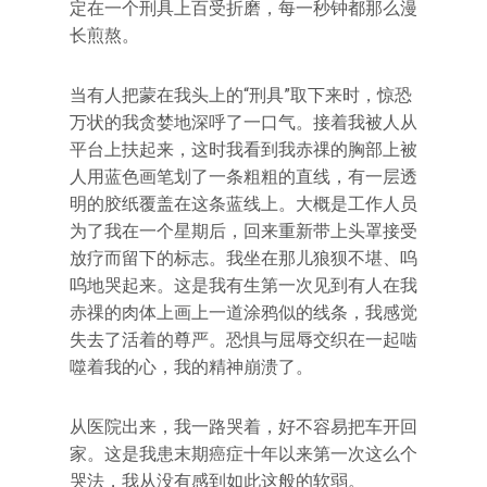
定在一个刑具上百受折磨，每一秒钟都那么漫
长煎熬。
当有人把蒙在我头上的‌‌“刑具‌‌”取下来时，惊恐
万状的我贪婪地深呼了一口气。接着我被人从
平台上扶起来，这时我看到我赤祼的胸部上被
人用蓝色画笔划了一条粗粗的直线，有一层透
明的胶纸覆盖在这条蓝线上。大概是工作人员
为了我在一个星期后，回来重新带上头罩接受
放疗而留下的标志。我坐在那儿狼狈不堪、呜
呜地哭起来。这是我有生第一次见到有人在我
赤祼的肉体上画上一道涂鸦似的线条，我感觉
失去了活着的尊严。恐惧与屈辱交织在一起啮
噬着我的心，我的精神崩溃了。
从医院出来，我一路哭着，好不容易把车开回
家。这是我患末期癌症十年以来第一次这么个
哭法，我从没有感到如此这般的软弱。