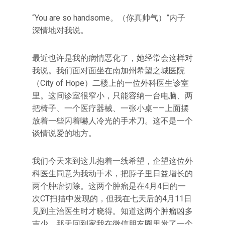
“You are so handsome。（你真帅气）‌‌”内子
深情地对我说。
最近也许是我的病情恶化了，她经常会这样对
我说。我们面对面坐在南加州希望之城医院
（City of Hope）二楼上的一位外科医生诊室
里。这间诊室很窄小，只能容纳一台电脑、两
把椅子、一个医疗器械、一张小桌——上面摆
放着一些闪着嚇人冷光的手术刀。这不是一个
谈情说爱的地方。
我们今天来到这儿抱着一线希望，企望这位外
科医生同意为我动手术，把脖子里日益增长的
两个肿瘤切除。这两个肿瘤是在4月4日的一
次CT扫描中发现的，但我在七天后的4月11日
见到主治医生时才晓得。知道这两个肿瘤凶多
吉少，那天回到家我在微信朋友圈里发了一个