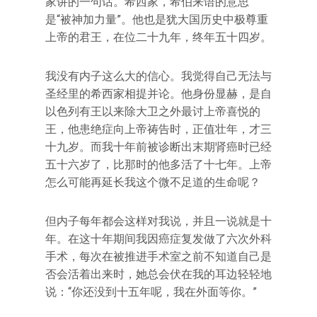
家讲的一句话。希西家，希伯来语的意思
是‌‌“被神加力量‌‌”。他也是犹大国历史中极尊重
上帝的君王，在位二十九年，终年五十四岁。
我没有内子这么大的信心。我觉得自己无法与
圣经里的希西家相提并论。他身份显赫，是自
以色列有王以来除大卫之外最讨上帝喜悦的
王，他患绝症向上帝祷告时，正值壮年，才三
十九岁。而我十年前被诊断出末期肾癌时已经
五十六岁了，比那时的他多活了十七年。上帝
怎么可能再延长我这个微不足道的生命呢？
但内子每年都会这样对我说，并且一说就是十
年。在这十年期间我因癌症复发做了六次外科
手术，每次在被推进手术室之前不知道自己是
否会活着出来时，她总会伏在我的耳边轻轻地
说：‌‌“你还没到十五年呢，我在外面等你。‌‌”