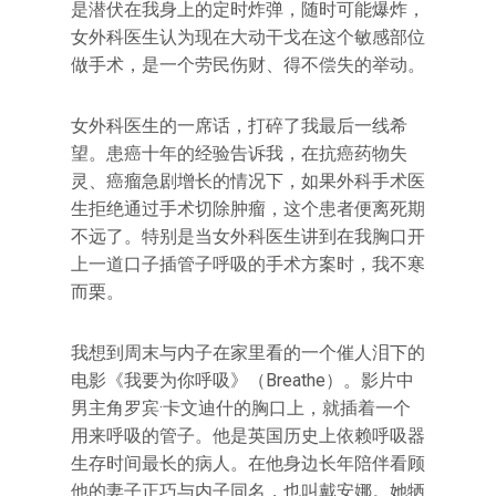
是潜伏在我身上的定时炸弹，随时可能爆炸，
女外科医生认为现在大动干戈在这个敏感部位
做手术，是一个劳民伤财、得不偿失的举动。
女外科医生的一席话，打碎了我最后一线希
望。患癌十年的经验告诉我，在抗癌药物失
灵、癌瘤急剧增长的情况下，如果外科手术医
生拒绝通过手术切除肿瘤，这个患者便离死期
不远了。特别是当女外科医生讲到在我胸口开
上一道口子插管子呼吸的手术方案时，我不寒
而栗。
我想到周末与内子在家里看的一个催人泪下的
电影《我要为你呼吸》（Breathe）。影片中
男主角罗宾·卡文迪什的胸口上，就插着一个
用来呼吸的管子。他是英国历史上依赖呼吸器
生存时间最长的病人。在他身边长年陪伴看顾
他的妻子正巧与内子同名，也叫戴安娜。她牺