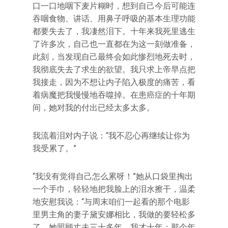
口一口地咽下麦片糊时，想到自己今后可能连
吞咽食物、讲话、用鼻子呼吸的基本生理功能
都要失去了，我凄然泪下。十年来我死里逃生
了许多次，自己也一直都在为这一刻做准备，
此刻，当发现自己最终会如此惨烈地死去时，
我彻底失去了求生的欲望。我只求上帝早点把
我接走，因为不想让内子陷入极度的痛苦，看
着病魔把我慢慢地吞噬掉。在患癌症的十年期
间，她对我的付出已经太多太多。
我流着泪对内子说：‌‌“我不忍心再继续让你为
我受累了。‌‌”
“我没有觉得自己怎么累呀！‌‌”她从口袋里掏出
一个手巾，轻轻地把我脸上的泪水擦干，温柔
地安慰我说：‌‌“与周末咱们一起看的那个电影
里男主角的妻子黛安娜相比，我做的要轻松多
了。她照顾丈夫三十多年，我才十年；那个年