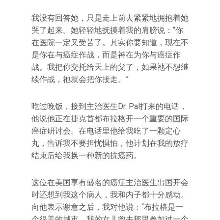
我没有回答她，只是走上前去紧紧地拥抱着她
哭了起来。她轻轻地抚摸着我的肩膀说：‌‌“你
在医院一定又受苦了。其实你要知道，现在不
是你在与癌症作战，而是神在为你与癌症作
战。我把你交托给天上的父了，如果祂不想继
续作战，祂就会把你接走。‌‌”
吃过晚饭，接到主治医生Dr. Pal打来的电话，
他说他正在捷克首都布拉格开一个重要的国际
癌症研讨会。在电话里他给我吃了一颗定心
丸，告诉我不要担忧惧怕，他计划在我的放疗
结束后给我换一种新的抗癌药。
这位在美国享有盛名的癌症主治医生出国开会
时还想到我这个病人，我和内子都十分感动。
向他表示谢意之后，我对他说：‌‌“布拉格是一
个很美的城市，我的女儿曾去那里参加过一个