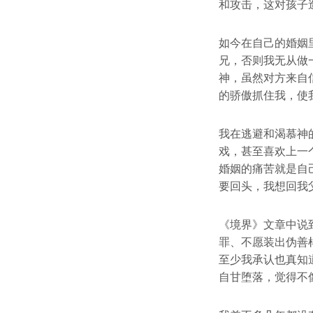
和攻击，这对孩子
如今在自己的婚姻
兄，否则我无从做
神，虽然对方来自
的骄傲抓住我，使
我在逃避和渴慕神
戏，甚至喜欢上一
婚姻的痛苦就是自
要回头，我想回我
《境界》文章中说
罪、不愿装出伪善
至少我承认也真知
自甘堕落，觉得不