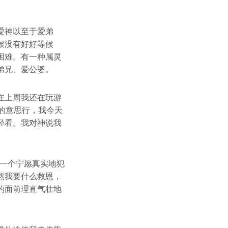
爱神以至于爱弟
候没有好好等候
困难。有一种属灵
弟兄、爱公婆。
在上周我还在玩游
的意思行，我今天
轻看。我对神说我
么一个宁愿真实地犯
然我要什么救恩，
的面前理直气壮地