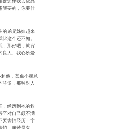
难处迫使我去依靠
想我要的，你要什
主的弟兄姊妹起来
我比这个还不如。
我，那好吧，就背
的良人、我心所爱
不起他，甚至不愿意
的骄傲，那种对人
识，经历到祂的救
甚至对自己颇不满
不要害怕经历十字
害怕，痛苦是有