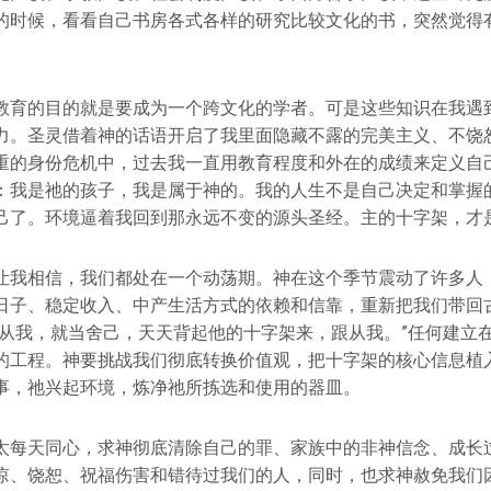
的时候，看看自己书房各式各样的研究比较文化的书，突然觉得
教育的目的就是要成为一个跨文化的学者。可是这些知识在我遇
力。圣灵借着神的话语开启了我里面隐藏不露的完美主义、不饶
重的身份危机中，过去我一直用教育程度和外在的成绩来定义自
：我是祂的孩子，我是属于神的。我的人生不是自己决定和掌握
己了。环境逼着我回到那永远不变的源头圣经。主的十字架，才
让我相信，我们都处在一个动荡期。神在这个季节震动了许多人
日子、稳定收入、中产生活方式的依赖和信靠，重新把我们带回
跟从我，就当舍己，天天背起他的十字架来，跟从我。”任何建立
的工程。神要挑战我们彻底转换价值观，把十字架的核心信息植
事，祂兴起环境，炼净祂所拣选和使用的器皿。
太每天同心，求神彻底清除自己的罪、家族中的非神信念、成长
谅、饶恕、祝福伤害和错待过我们的人，同时，也求神赦免我们