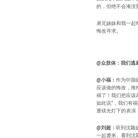
的，但绝不会淹没
弟兄姊妹和我一起
悔改寻求。
@
众肢体：我们逃
@小福：
作为中国
应该做的悔改，推
祸了！我们把应该
如此说”，我们有
逐镁光灯下的表演
@刘超：
听到沈颖
一起袭来。看到沈