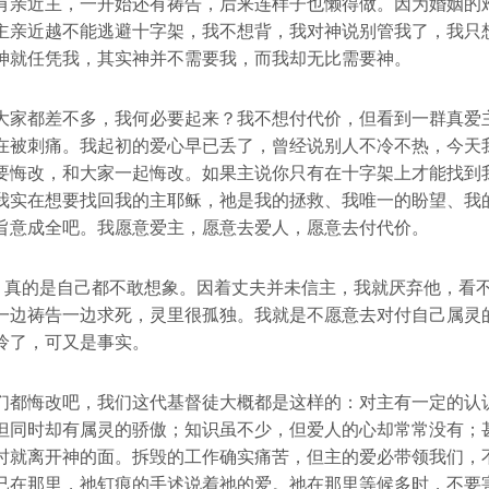
有亲近主，一开始还有祷告，后来连样子也懒得做。因为婚姻的
主亲近越不能逃避十字架，我不想背，我对神说别管我了，我只
神就任凭我，其实神并不需要我，而我却无比需要神。
大家都差不多，我何必要起来？我不想付代价，但看到一群真爱
在被刺痛。我起初的爱心早已丢了，曾经说别人不冷不热，今天
要悔改，和大家一起悔改。如果主说你只有在十字架上才能找到
我实在想要找回我的主耶稣，祂是我的拯救、我唯一的盼望、我
旨意成全吧。我愿意爱主，愿意去爱人，愿意去付代价。
”，真的是自己都不敢想象。因着丈夫并未信主，我就厌弃他，看
一边祷告一边求死，灵里很孤独。我就是不愿意去对付自己属灵
怜了，可又是事实。
们都悔改吧，我们这代基督徒大概都是这样的：对主有一定的认
但同时却有属灵的骄傲；知识虽不少，但爱人的心却常常没有；
时就离开神的面。拆毁的工作确实痛苦，但主的爱必带领我们，
已在那里，祂钉痕的手述说着祂的爱。祂在那里等候多时，不要