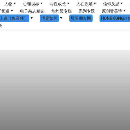
人物
心理境界
两性成长
人在职场
信仰反思
子频道
电子杂志精选
常约瑟专栏
系列专题
原创赞美诗
上道（仅音频）
境界如画
境界朋友圈
HONGKONG连
会