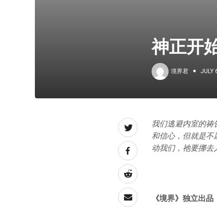
神正开
境界君
JULY 
我们逃避内室的祷
和信心，但就是不
动我们，祂要挪去
《境界》独立出品