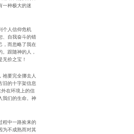
有一种极大的迷
到个人信仰危机
恕、自我奋斗的错
己，而忽略了我在
的。跟随神的人，
是无价之宝！
，祂要完全挪去人
古旧的十字架信息
在外在环境上的信
入我们的生命。神
过程中一路捡来的
因为不成熟而对其