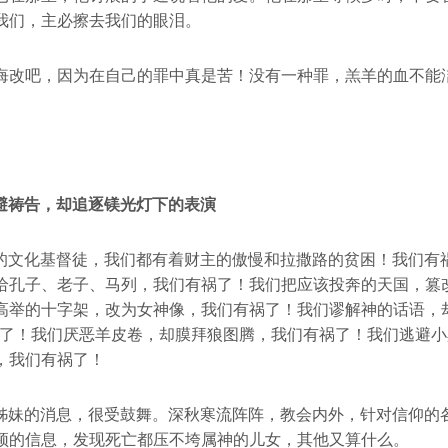
我们，主必擦去我们的眼泪。
悔改吧，因为在自己的罪中真是苦！没有一种罪，羔羊的血不能
避祷告，却追逐镁光灯下的表演
的文化基督徒，我们都有着财主的傲慢和拉撒路的贫困！我们有
给孔子、老子、马列，我们有祸了！我们把应该投奔的天国，篡
高举的十字架，改为女神像，我们有祸了！我们谬解神的话语，却
祸了！我们厌恶羊皮卷，却膜拜狼图腾，我们有祸了！我们逃避
，我们有祸了！
姊妹的消息，很受鼓舞。深秋寒流阵阵，教会内外，针对信仰的
颖的信息，发现死亡都压不垮属神的儿女，其他又算什么。