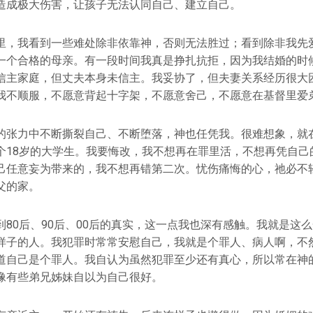
造成极大伤害，让孩子无法认同自己、建立自己。
里，我看到一些难处除非依靠神，否则无法胜过；看到除非我先
一个合格的母亲。有一段时间我真是挣扎抗拒，因为我结婚的时
信主家庭，但丈夫本身未信主。我妥协了，但夫妻关系经历很大
我不顺服，不愿意背起十字架，不愿意舍己，不愿意在基督里爱
的张力中不断撕裂自己、不断堕落，神也任凭我。很难想象，就
个18岁的大学生。我要悔改，我不想再在罪里活，不想再凭自己
己任意妄为带来的，我不想再错第二次。忧伤痛悔的心，祂必不
父的家。
到80后、90后、00后的真实，这一点我也深有感触。我就是这
样子的人。我犯罪时常常安慰自己，我就是个罪人、病人啊，不
道自己是个罪人。我自认为虽然犯罪至少还有真心，所以常在神
像有些弟兄姊妹自以为自己很好。