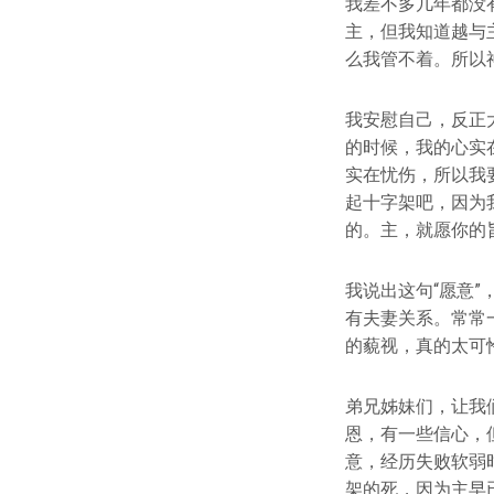
我差不多几年都没
主，但我知道越与
么我管不着。所以
我安慰自己，反正
的时候，我的心实
实在忧伤，所以我
起十字架吧，因为
的。主，就愿你的
我说出这句“愿意
有夫妻关系。常常
的藐视，真的太可
弟兄姊妹们，让我
恩，有一些信心，
意，经历失败软弱
架的死，因为主早