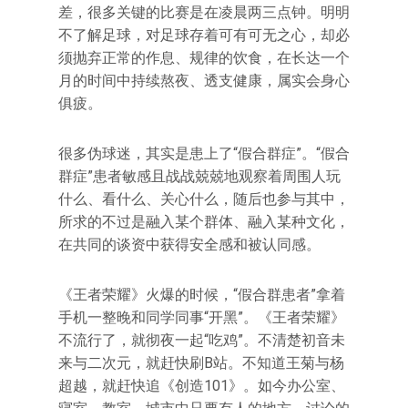
差，很多关键的比赛是在凌晨两三点钟。明明
不了解足球，对足球存着可有可无之心，却必
须抛弃正常的作息、规律的饮食，在长达一个
月的时间中持续熬夜、透支健康，属实会身心
俱疲。
很多伪球迷，其实是患上了“假合群症”。“假合
群症”患者敏感且战战兢兢地观察着周围人玩
什么、看什么、关心什么，随后也参与其中，
所求的不过是融入某个群体、融入某种文化，
在共同的谈资中获得安全感和被认同感。
《王者荣耀》火爆的时候，“假合群患者”拿着
手机一整晚和同学同事“开黑”。《王者荣耀》
不流行了，就彻夜一起“吃鸡”。不清楚初音未
来与二次元，就赶快刷B站。不知道王菊与杨
超越，就赶快追《创造101》。如今办公室、