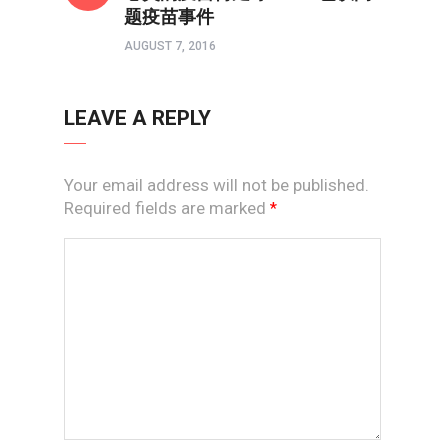
题疫苗事件
AUGUST 7, 2016
LEAVE A REPLY
Your email address will not be published.
Required fields are marked
*