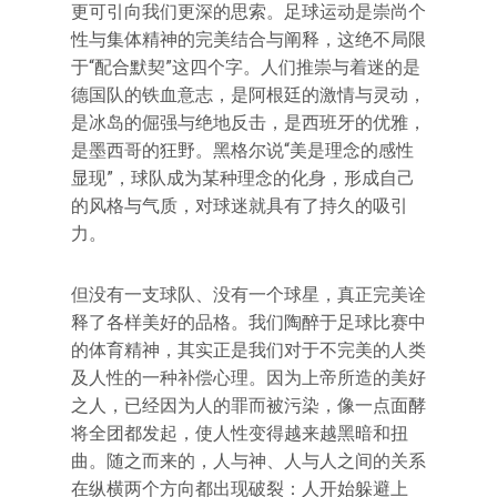
更可引向我们更深的思索。足球运动是崇尚个
性与集体精神的完美结合与阐释，这绝不局限
于“配合默契”这四个字。人们推崇与着迷的是
德国队的铁血意志，是阿根廷的激情与灵动，
是冰岛的倔强与绝地反击，是西班牙的优雅，
是墨西哥的狂野。黑格尔说“美是理念的感性
显现”，球队成为某种理念的化身，形成自己
的风格与气质，对球迷就具有了持久的吸引
力。
但没有一支球队、没有一个球星，真正完美诠
释了各样美好的品格。我们陶醉于足球比赛中
的体育精神，其实正是我们对于不完美的人类
及人性的一种补偿心理。因为上帝所造的美好
之人，已经因为人的罪而被污染，像一点面酵
将全团都发起，使人性变得越来越黑暗和扭
曲。随之而来的，人与神、人与人之间的关系
在纵横两个方向都出现破裂：人开始躲避上