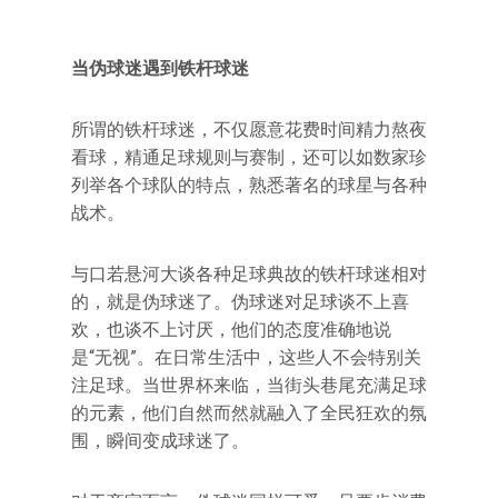
当伪球迷遇到铁杆球迷
所谓的铁杆球迷，不仅愿意花费时间精力熬夜
看球，精通足球规则与赛制，还可以如数家珍
列举各个球队的特点，熟悉著名的球星与各种
战术。
与口若悬河大谈各种足球典故的铁杆球迷相对
的，就是伪球迷了。伪球迷对足球谈不上喜
欢，也谈不上讨厌，他们的态度准确地说
是“无视”。在日常生活中，这些人不会特别关
注足球。当世界杯来临，当街头巷尾充满足球
的元素，他们自然而然就融入了全民狂欢的氛
围，瞬间变成球迷了。