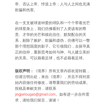
帝、否认上帝、悖逆上帝；人与人之间也充满
欺骗和伤害。
在一支支被球迷钟爱的球队和一个个带着光芒
的球星身上，我们仿佛看到了人类该有的尊
贵、才华的光芒和彼此信任、默契配合的关
系，剔除了嫉妒、欺骗和虚伪，仿佛可以一瞥
那个理想国度的影子。它引领我们，去探寻真
正的信仰，重新思考如何与神、与人建立美好
的关系。可以藉着足球，也不必藉着足球。
版权声明：
《境界》所有文章内容欢迎转载，
但请注明出处，来自《境界》，并且不得对原
始内容做任何修改，请尊重我们的劳动成果。
投稿及奉献支持，请联系
jingjietougao@gmail.com
。如有进一步合作需
求，请给我们留言，谢谢！