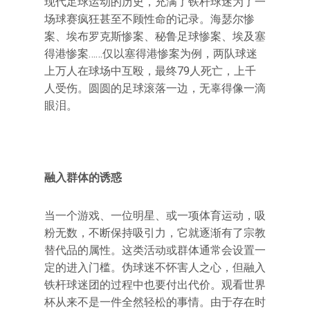
现代足球运动的历史，充满了铁杆球迷为了一
场球赛疯狂甚至不顾性命的记录。海瑟尔惨
案、埃布罗克斯惨案、秘鲁足球惨案、埃及塞
得港惨案……仅以塞得港惨案为例，两队球迷
上万人在球场中互殴，最终79人死亡，上千
人受伤。圆圆的足球滚落一边，无辜得像一滴
眼泪。
融入群体的诱惑
当一个游戏、一位明星、或一项体育运动，吸
粉无数，不断保持吸引力，它就逐渐有了宗教
替代品的属性。这类活动或群体通常会设置一
定的进入门槛。伪球迷不怀害人之心，但融入
铁杆球迷团的过程中也要付出代价。观看世界
杯从来不是一件全然轻松的事情。由于存在时