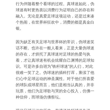
行为伴随着整个看球的过程。真球迷如此，伪
球迷有时更热衷以消费行为证明自己的存在和
融入。无论是真爱足球这项运动，还是过来凑
个热闹，在世界杯狂欢中，消费的都是真金白
银。
因为缺乏有关足球与世界杯的常识，伪球迷笑
话不断。也许在一般人看来，正是大量伪球迷
的存在，才烘托了真球迷对足球的热爱与执
着，才让真球迷有机会炫耀自己渊博的足球知
识。可是许多自诩为“铁杆球迷”的人们，对此
很难一笑了之。伪球迷的插科打诨，亵渎了他
们心中足球运动的神圣属性。对于他们所喜爱
的球队或球星而言，他们是相当认真的，并非
玩票，他们为足球歌与哭的全心投入，仿佛一
种信仰，而球场仿佛祭坛。