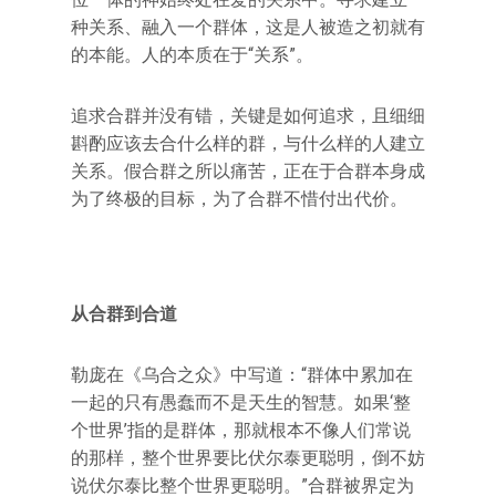
种关系、融入一个群体，这是人被造之初就有
的本能。人的本质在于“关系”。
追求合群并没有错，关键是如何追求，且细细
斟酌应该去合什么样的群，与什么样的人建立
关系。假合群之所以痛苦，正在于合群本身成
为了终极的目标，为了合群不惜付出代价。
从合群到合道
勒庞在《乌合之众》中写道：“群体中累加在
一起的只有愚蠢而不是天生的智慧。如果‘整
个世界’指的是群体，那就根本不像人们常说
的那样，整个世界要比伏尔泰更聪明，倒不妨
说伏尔泰比整个世界更聪明。”合群被界定为