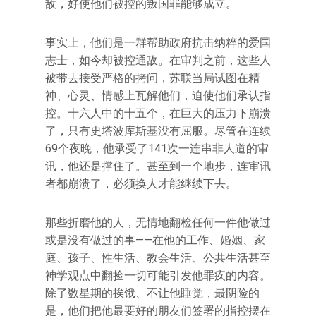
敌，好使他们被控的叛国罪能够成立。
事实上，他们是一群帮助政府抗击纳粹的爱国
志士，如今却被控通敌。在审判之前，这些人
被带去接受严格的拷问，苏联当局试图在精
神、心灵、情感上瓦解他们，迫使他们承认指
控。十六人中的十五个，在巨大的压力下崩溃
了，只有史塔波库斯基没有屈服。尽管在连续
69个夜晚，他承受了141次一连串非人道的审
讯，他还是撑住了。甚至到一个地步，连审讯
者都崩溃了，必须换人才能继续下去。
那些折磨他的人，无情地翻检任何一件他做过
或是没有做过的事——在他的工作、婚姻、家
庭、孩子、性生活、教会生活、公共生活甚至
神学观点中翻捡一切可能引发他罪疚的内容。
除了数星期的挨饿、不让他睡觉，最阴险的
是，他们把他最要好的朋友们签署的指控摆在