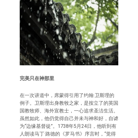
完美只在神那里
在一次讲道中，席蒙得引用了约翰·卫斯理的
例子。卫斯理出身教牧之家，是按立了的英国
国教牧师、海外宣教士，一心追求圣洁生活。
虽然如此，他仍觉得自己并未与神和好，自谑
为“边缘基督徒”。1738年5月24日，他听到有
人朗读马丁·路德的《罗马书》序言时，“觉得