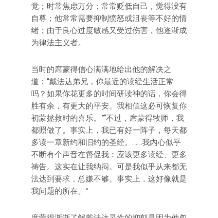
觉；时常焦虑万分；常常贬低自己，觉得没有
自尊；他常常需要抑制愤怒或沮丧等不好的情
绪；由于良心过度敏感又受过伤害，他逐渐成
为律法主义者。
当时的席蒙得信心满满地给出他的解决之
道：“戴法达弟兄，你最近的读经生活正常
吗？如果你花更多的时间研读神的话，你会得
胜有余，有更大的平安。我相信这必可恢复你
初蒙拯救时的喜乐。”“不过，席蒙得牧师，我
都照做了。事实上，我已有好一阵子，每天都
多读一章新约和旧约的圣经。……我内心似乎
不断有个声音在督促我：应该更多读经、更多
祷告。这实在让我纳闷。可是我似乎从来都无
法达到要求，总嫌不够。事实上，这好像就是
我问题的所在。”
席蒙得渐渐了解戴法达灵性的抑郁是因为他忽