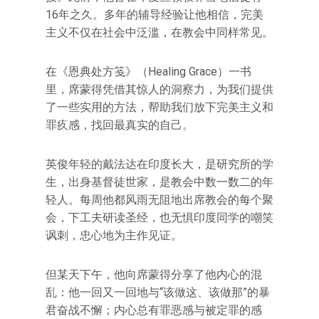
16年之久。多年的辅导经验让他相信，完美
主义不仅在社会中泛滥，在教会中同样常见。
在《恩典处方笺》（Healing Grace）一书
里，席蒙得凭借其惊人的洞察力，为我们提供
了一些实用的方法，帮助我们放下完美主义和
罪疚感，找回最真实的自己。
英俊年轻的戴法达在印度长大，是研究所的学
生，出身基督徒世家，是教会中数一数二的年
轻人。每周他都风雨无阻地出席教会的每个聚
会，下工夫研读圣经，也无惧印度同学的嘲笑
讽刺，忠心地为主作见证。
但某天下午，他向席蒙得分享了他内心的混
乱：他一回又一回地与“该做这、该做那”的暴
君奋战不懈；内心总有罪恶感与被定罪的感