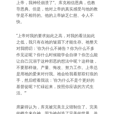
上帝，我神经崩溃了”。库克相信恩典，也教
导恩典。但是，他对上帝的真实感受与他的教
学是不相符的。他的上帝缺乏仁慈、令人不
快。
“上帝对我的要求如此之高，对我的看法如此
之低，我只有在祂的皱眉下才能生存。祂整天
对我唠叨：‘你为什么不祷告？你为什么不多
作见证呢？你什么时候能学会自律？你怎么能
让自己沉溺于这种邪恶的想法中呢？这样做，
不要那样做。产量、悔改、努力工作。上帝总
是用祂的爱来对付我。祂会给我看那双钉痕的
手，然后瞪着我说：‘你为什么不是个更好的
基督徒呢？忙碌起来，按照你应该的方式生
活。’”
席蒙得认为，库克被完美主义辖制住了。完美
的概念来自神，因为祂创造了完美的世界，并