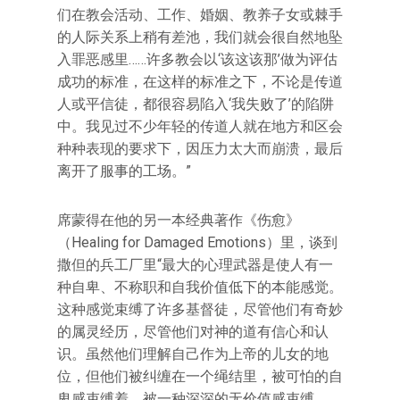
们在教会活动、工作、婚姻、教养子女或棘手
的人际关系上稍有差池，我们就会很自然地坠
入罪恶感里……许多教会以‘该这该那’做为评估
成功的标准，在这样的标准之下，不论是传道
人或平信徒，都很容易陷入‘我失败了’的陷阱
中。我见过不少年轻的传道人就在地方和区会
种种表现的要求下，因压力太大而崩溃，最后
离开了服事的工场。”
席蒙得在他的另一本经典著作《伤愈》
（Healing for Damaged Emotions）里，谈到
撒但的兵工厂里“最大的心理武器是使人有一
种自卑、不称职和自我价值低下的本能感觉。
这种感觉束缚了许多基督徒，尽管他们有奇妙
的属灵经历，尽管他们对神的道有信心和认
识。虽然他们理解自己作为上帝的儿女的地
位，但他们被纠缠在一个绳结里，被可怕的自
卑感束缚着，被一种深深的无价值感束缚