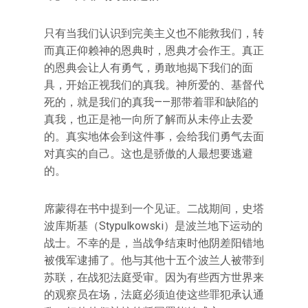
只有当我们认识到完美主义也不能救我们，转
而真正仰赖神的恩典时，恩典才会作王。真正
的恩典会让人有勇气，勇敢地揭下我们的面
具，开始正视我们的真我。神所爱的、基督代
死的，就是我们的真我——那带着罪和缺陷的
真我，也正是祂一向所了解而从未停止去爱
的。真实地体会到这件事，会给我们勇气去面
对真实的自己。这也是骄傲的人最想要逃避
的。
席蒙得在书中提到一个见证。二战期间，史塔
波库斯基（Stypulkowski）是波兰地下运动的
战士。不幸的是，当战争结束时他阴差阳错地
被俄军逮捕了。他与其他十五个波兰人被带到
苏联，在战犯法庭受审。因为有些西方世界来
的观察员在场，法庭必须迫使这些罪犯承认通