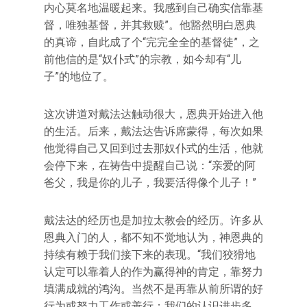
内心莫名地温暖起来。我感到自己确实信靠基
督，唯独基督，并其救赎”。他豁然明白恩典
的真谛，自此成了个“完完全全的基督徒”，之
前他信的是“奴仆式”的宗教，如今却有“儿
子”的地位了。
这次讲道对戴法达触动很大，恩典开始进入他
的生活。后来，戴法达告诉席蒙得，每次如果
他觉得自己又回到过去那奴仆式的生活，他就
会停下来，在祷告中提醒自己说：“亲爱的阿
爸父，我是你的儿子，我要活得像个儿子！”
戴法达的经历也是加拉太教会的经历。许多从
恩典入门的人，都不知不觉地认为，神恩典的
持续有赖于我们接下来的表现。“我们狡猾地
认定可以靠着人的作为赢得神的肯定，靠努力
填满成就的鸿沟。当然不是再靠从前所谓的好
行为或努力工作或善行；我们的认识进步多