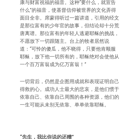
康与财富祝福的福音。这种“要什么，就宣告
什么”的福音，使基督信仰被世界的文化弄得
面目全非。席蒙得听过一篇讲道，引用的经文
是那位富有的少年官的故事，但结论却十分荒
唐离谱。那位富有的年轻人逃避耶稣的挑战，
不愿放下一切跟随主。台上的牧者居然说
道：“可怜的傻瓜，他不晓得，只要他肯顺服
耶稣，放下他一切所有的，耶稣绝对会使他从
一个百万富翁成为亿万富翁！”
一切背后，仍然是企图用成就和表现证明自己
得救的心。成功人士最大的悲哀，是他们惯于
依靠自己、依靠自己周围的各种资源，他们的
一生可能从未别无依靠、单单依靠耶稣。
“先生，我比你说的还糟”