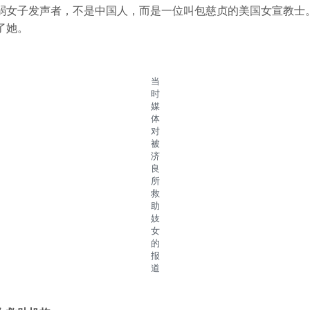
弱女子发声者，不是中国人，而是一位叫包慈贞的美国女宣教士
了她。
当
时
媒
体
对
被
济
良
所
救
助
妓
女
的
报
道