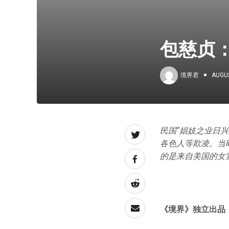
包慈贞
境界君
AUGUS
民国“娼妓之业日
各色人等欺凌。当
的是来自美国的女
《境界》
独立出品【