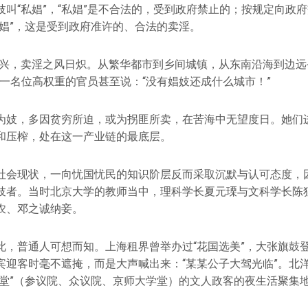
妓叫“私娼”，“私娼”是不合法的，受到政府禁止的；按规定向政
官娼”，这是受到政府准许的、合法的卖淫。
日兴，卖淫之风日炽。从繁华都市到乡间城镇，从东南沿海到边远
”一名位高权重的官员甚至说：“没有娼妓还成什么城市！”
为妓，多因贫穷所迫，或为拐匪所卖，在苦海中无望度日。她们
和压榨，处在这一产业链的最底层。
社会现状，一向忧国忧民的知识阶层反而采取沉默与认可态度，
妓者。当时北京大学的教师当中，理科学长夏元瑮与文科学长陈
农、邓之诚纳妾。
此，普通人可想而知。上海租界曾举办过“花国选美”，大张旗鼓
宾迎客时毫不遮掩，而是大声喊出来：“某某公子大驾光临”。北
一堂”（参议院、众议院、京师大学堂）的文人政客的夜生活聚集