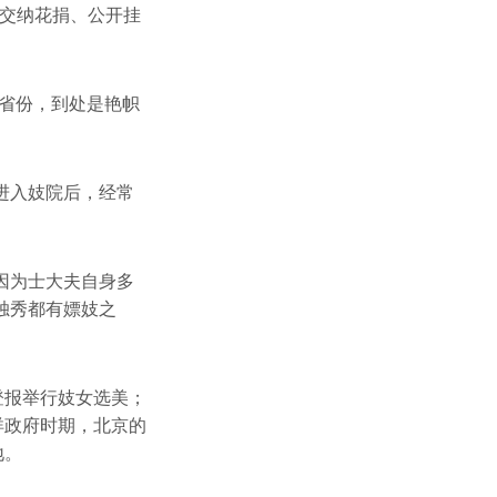
府交纳花捐、公开挂
省份，到处是艳帜
进入妓院后，经常
因为士大夫自身多
独秀都有嫖妓之
登报举行妓女选美；
洋政府时期，北京的
地。