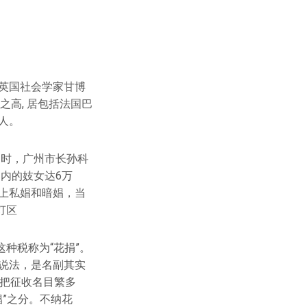
，英国社会学家甘博
之高, 居包括法国巴
人。
当时，广州市长孙科
界内的妓女达6万
算上私娼和暗娼，当
灯区
种税称为“花捐”。
的说法，是名副其实
并把征收名目繁多
娼”之分。不纳花