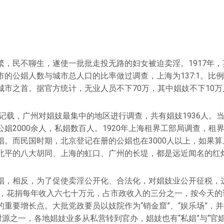
繁，民不聊生，遂使一批批走投无路的妇女被迫卖淫。1917年
的公娼人数与城市总人口的比率做过调查，上海为137:1。比例
城市之首。据官方统计，无业人员不下70万，其中娼妓不下10万
》记载，广州对娼妓最集中的地区进行调查，共有娼妓1936人。
娼2000余人，私娼数百人。1920年上海租界工部局调查，租
娼。而民国时期，北京登记在册的公娼也在3000人以上，如果
北平的八大胡同、上海的虹口、广州的长堤，都是远近闻名的红
娼，相反，为了促使卖淫公开化、合法化，对娼妓业公开征税，这
广州，花捐每年收入六七十万元，占市政收入的三分之一，按今天
的重要增长点。大批党政要员以妓院作为“销金窟”、“娱乐场”，
财源之一，各地娼妓业多从私营转到官办，娼妓也有“私娼”与“官