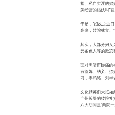
捐、私自卖淫的娼
牌经营的娼妓叫“
于是，“娼妓之业
高张，妓院林立。
其实，大部分妇女
受各色人等的欺凌
面对黑暗而惨痛的
有蓄婢、纳妾、嫖
习，辜鸿铭、刘半
文化精英们大抵如
广州长堤的妓院礼
八大胡同是“两院