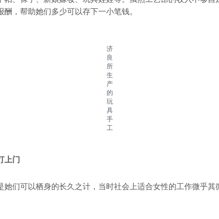
报酬，帮助她们多少可以存下一小笔钱。
济
良
所
生
产
的
玩
具
手
工
打上门
是她们可以栖身的长久之计，当时社会上适合女性的工作微乎其
。