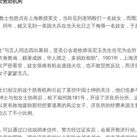
女救助机构
女宣教士包慈贞在上海教授英文，当街见到老鸨殴打一名妓女，而
。同年，她又见到一美国大兵在光天化日之下侮辱一名妓女，于
士“与五人同志四出募捐，赁圣公会老牧师吴宏玉先生住宅为会所
衣食教诲，颇著成效，华人闻之，多捐款相助”。1901年，上海
女严密看管，妓女很难有机会逃脱火坑，也不敢贸然反抗，而济
女子寥寥无几。
士们创立的这个慈善机构引起了某些中国士绅的关注，他们也参与
名绅士与包女士协商后，租下福州路181号，开设了济良所分所。
以更有效地援助那些想要逃离的风尘女子。济良所的经费来源主
款占了不小比例。
可以通过口信或捎来信件。警方经过证实后，会展开救济行动。1