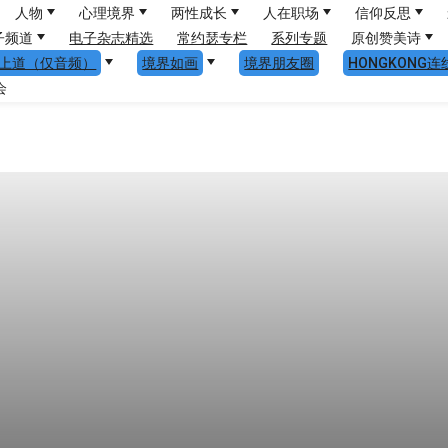
人物
心理境界
两性成长
人在职场
信仰反思
子频道
电子杂志精选
常约瑟专栏
系列专题
原创赞美诗
上道（仅音频）
境界如画
境界朋友圈
HONGKONG连
会