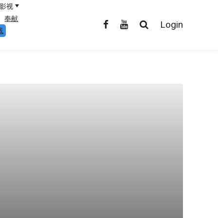
影视
奉献
Login
线