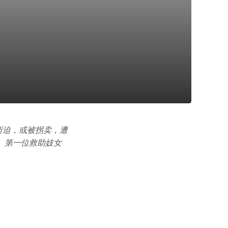
所迫，或被拐卖，遭
。第一位救助妓女