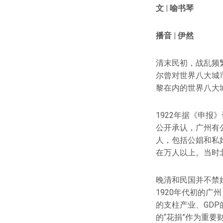
文 |
喻书琴
播音 | 伊然
清末民初，战乱频
尔曾对世界八大城市
黎在内的世界八大
1922年据《申报
公开承认，广州有公
人，包括公娼和私
在万人以上。当时
晚清和民国并不禁
1920年代初的
的支柱产业、GDP
的“花捐”作为重要