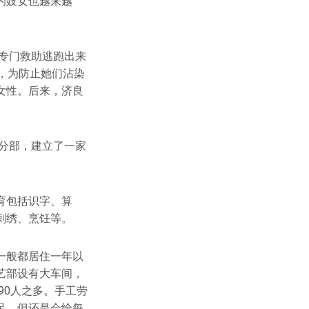
的妓女也越来越
仅专门救助逃跑出来
，为防止她们沾染
女性。后来，济良
立分部，建立了一家
育包括识字、算
刺绣、烹饪等。
一般都居住一年以
艺部设有大车间，
有90人之多。手工劳
足，但还是会给每