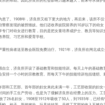
良所的帮助。因此济良所的社会影响力越来越大，前来寻求保护
为患了。1908年，济良所又租下更大的地方，再后来，该所不
助警察发现的被拐雏妓。他们还收养妓院留养的10岁以下的幼女
学专门对幼女进行教育，目的是把女童培养成护士、教员等知识
教养院、习艺所和爱育学校。
严重性病者送至教会医院免费治疗。1921年，济良所在闸北成
强自立，济良所开设了基础教育和技能培训。每天上午的基础教
会安排一个小时的宗教教育。而每天下午的技能培训包括缝纫、
年部和工艺部。首年部的妇女来此未满一年，工艺部收留的妇女
时间的手工生产劳动，也是为了缓解济良所在经费上的压力。工
收了26名妇女，1908至1912年吸收了50人，到1935年，已经
手帕、袜子、新娘嫁妆、玩具娃娃等。虽然工艺部的收入不够自