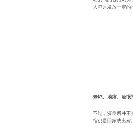
人每月发放一定的
老鸨、地痞、流氓
不过，济良所并不
宿仍是回家或出嫁