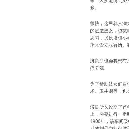
宗，大多能得到济
多。
很快，这里就人满
的底层妓女，也救
恶习，另设培植小
所又设立收容所、
济良所也会将患有
疗养院。
为了帮助妓女们自
术、卫生课等，也
济良所又设立了首
上，需要进行一定
1906年，该车间吸
动的制品包括刺绣