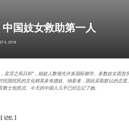
：中国妓女救助第一人
T 6, 2018
兴，卖淫之风日炽”，娼妓人数领先许多国际都市。多数妓女因贫
时忧国忧民的文化精英多有嫖妓、纳妾者，因此采取默认的态度
宣教士包慈贞。今天的中国人几乎已经忘记了她。
 记忆 】