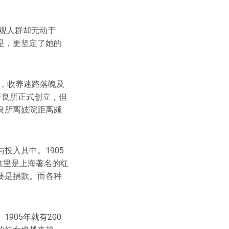
围观人群却无动于
是，更坚定了她的
，收养迷路落魄及
济良所正式创立，但
良所离妓院距离颇
投入其中。1905
这里是上海著名的红
要是捐款。而各种
905年就有200